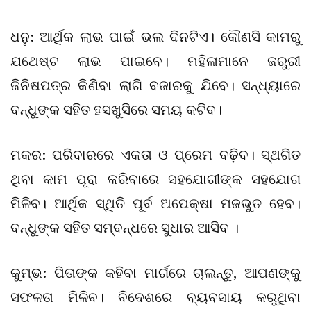
ଧନୁ: ଆର୍ଥିକ ଲାଭ ପାଇଁ ଭଲ ଦିନଟିଏ। କୌଣସି କାମରୁ
ଯଥେଷ୍ଟ ଲାଭ ପାଇବେ। ମହିଳାମାନେ ଜରୁରୀ
ଜିନିଷପତ୍ର କିଣିବା ଲାଗି ବଜାରକୁ ଯିବେ। ସନ୍ଧ୍ୟାରେ
ବନ୍ଧୁଙ୍କ ସହିତ ହସଖୁସିରେ ସମୟ କଟିବ।
ମକର: ପରିବାରରେ ଏକତା ଓ ପ୍ରେମ ବଢ଼ିବ। ସ୍ଥଗିତ
ଥିବା କାମ ପୂରା କରିବାରେ ସହଯୋଗୀଙ୍କ ସହଯୋଗ
ମିଳିବ। ଆର୍ଥିକ ସ୍ଥିତି ପୂର୍ବ ଅପେକ୍ଷା ମଜଭୁତ ହେବ।
ବନ୍ଧୁଙ୍କ ସହିତ ସମ୍ବନ୍ଧରେ ସୁଧାର ଆସିବ ।
କୁମ୍ଭ: ପିତାଙ୍କ କହିବା ମାର୍ଗରେ ଚାଲନ୍ତୁ, ଆପଣଙ୍କୁ
ସଫଳତା ମିଳିବ। ବିଦେଶରେ ବ୍ୟବସାୟ କରୁଥିବା