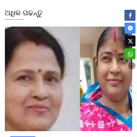
ଅଧିକ ପଢନ୍ତୁ