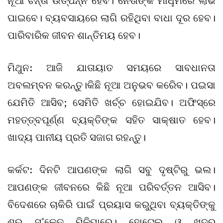
ନୂଆ ଚିନ୍ତା ଉତ୍ପନ୍ନ ହେବ। ନେତାଙ୍କ ମାଧୢମରେ ଲାଭ
ପାଇବେ। ବ୍ୟବସାୟରେ ଲାଗି ରହିଥିବା ବାଧା ଦୂର ହେବ।
ପାରିବାରିକ ଜୀବନ ଶାନ୍ତିମୟ ହେବ।
ମିଥୁନ: ଆଜି ଯାତାୟାତ ସମୟରେ ସାବଧାନତା
ଅବଲମ୍ବନ କରନ୍ତୁ।କିଛି ନୂଆ ଅନୁଭବ କରି‌େବ। ପଇସା
ଯେମିତି ଆସିବ; ସେମିତି ଖର୍ଚ୍ଚ ହୋଇଯିବ। ଅଫିସ୍‌ରେ
ମହତ୍ତ୍ବପୂର୍ଣ୍ଣ ବ୍ୟକ୍ତିଙ୍କ ସହିତ ସାକ୍ଷାତ ହେବ।
ଖାଦ୍ୟ ପାନୀୟ ପ୍ରତି ସଜାଗ ରହନ୍ତୁ।
କର୍କଟ: ଦିନଟି ଆପଣଙ୍କ ଲାଗି ସବୁ ଦୃଷ୍ଟିରୁ ଭଲ।
ଆପଣଙ୍କ ଜୀବନରେ କିଛି ନୂଆ ପରିବର୍ତ୍ତନ ଆସିବ।
ବିଦେଶରେ ଚାକିରି ପାଇଁ ପ୍ରୟାସ କରୁଥିବା ବ୍ୟକ୍ତିଙ୍କୁ
ଶୁଭ ସ˚କେତ ମିଳିପାରେ। ହୋଟେଲ ଓ ଖୁଦ୍ର