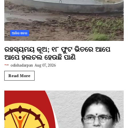
ଆଜିର ଖବର
ରହସ୍ୟମୟ କୂଅ; ୧୮ ଫୁଟ ଭିତରେ ଆପେ
ଆପେ ହଲଚଲ ହେଉଛି ପାଣି
odishadarpan
Aug 07, 2026
Read More