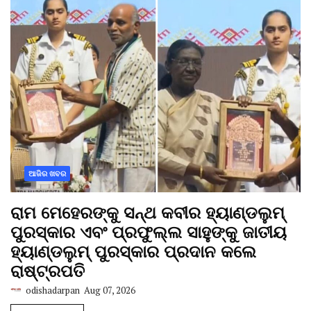
ଆଜିର ଖବର
ରାମ ମେହେରଙ୍କୁ ସନ୍ଥ କବୀର ହ୍ୟାଣ୍ଡଲୁମ୍
ପୁରସ୍କାର ଏବଂ ପ୍ରଫୁଲ୍ଲ ସାହୁଙ୍କୁ ଜାତୀୟ
ହ୍ୟାଣ୍ଡଲୁମ୍ ପୁରସ୍କାର ପ୍ରଦାନ କଲେ
ରାଷ୍ଟ୍ରପତି
odishadarpan
Aug 07, 2026