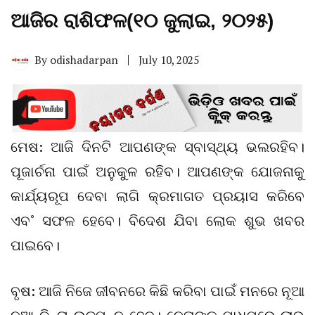
ଆଜିର ରାଶିଫଳ(୧୦ ଜୁଲାଇ, ୨୦୨୫)
By
odishadarpan
July 10, 2025
ମେଷ: ଆଜି ଦିନଟି ଆପଣଙ୍କ ସ୍ବାସ୍ଥ୍ୟ ଭଲରହିବ।
ପୂଜାର୍ଚନା ପାଇଁ ଅନୁକୁଳ ରହିବ। ଆପଣଙ୍କ ଯୋଜନାକୁ
କାର୍ଯ୍ୟରୂପ ଦେବା ଲାଗି କ୍ରମାଗତ ପ୍ରୟାସ କରିବେ
ଏବ˚ ସଫଳ ହେବେ। ବିଦେଶ ଯିବା ଲୋକ ଶୁଭ ଖବର
ପାଇବେ।
ବୃଷ: ଆଜି ନିଜେ ଜୀବନରେ କିଛି କରିବା ପାଇଁ ମନରେ ନୂଆ