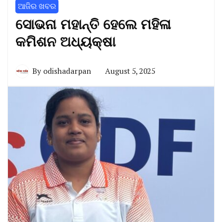
ଆଜିର ଖବର
ସୋଭନା ମହାନ୍ତି ହେଲେ ମହିଳା
କମିଶନ ଅଧ୍ୟକ୍ଷା
By
odishadarpan
August 5, 2025