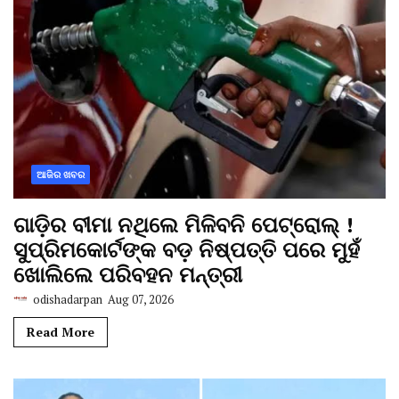
ଆଜିର ଖବର
ଗାଡ଼ିର ବୀମା ନଥିଲେ ମିଳିବନି ପେଟ୍ରୋଲ୍ !
ସୁପ୍ରିମକୋର୍ଟଙ୍କ ବଡ଼ ନିଷ୍ପତ୍ତି ପରେ ମୁହଁ
ଖୋଲିଲେ ପରିବହନ ମନ୍ତ୍ରୀ
odishadarpan
Aug 07, 2026
Read More