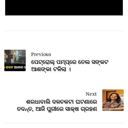
Previous
ପେଟ୍ରୋଲ୍ ପମ୍ପ୍‌ରେ ତେଲ ସଙ୍କଟ
ଆଶଙ୍କା ଟଳିଲା ।
Next
ଶରଧାବାଲି ଦଳଚକଟା ଘଟଣାରେ
ତଦନ୍ତ, ଆଜି ପୁରୀରେ ସାକ୍ଷ ଗ୍ରହଣ