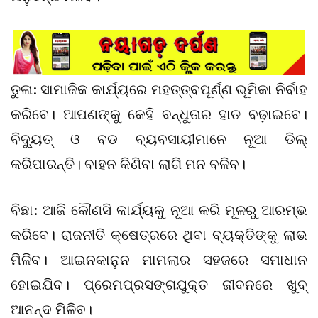
ତୁଳା: ସାମାଜିକ କାର୍ଯ୍ୟରେ ମହତ୍ତ୍ବପୂର୍ଣ୍ଣ ଭୂମିକା ନିର୍ବାହ
କରିବେ। ଆପଣଙ୍କୁ କେହି ବନ୍ଧୁତାର ହାତ ବଢ଼ାଇବେ।
ବିଦ୍ୟୁତ୍ ଓ ବଡ ବ୍ୟବସାୟୀମାନେ ନୂଆ ଡିଲ୍‌
କରିପାରନ୍ତି। ବାହନ କିଣିବା ଲାଗି ମନ ବଳିବ।
ବିଛା: ଆଜି କୌଣସି କାର୍ଯ୍ୟକୁ ନୂଆ କରି ମୂଳରୁ ଆରମ୍ଭ
କରିବେ। ରାଜନୀତି କ୍ଷେତ୍ରରେ ଥିବା ବ୍ୟକ୍ତିଙ୍କୁ ଲାଭ
ମିଳିବ। ଆଇନକାନୁନ ମାମଲାର ସହଜରେ ସମାଧାନ
ହୋଇଯିବ। ପ୍ରେମପ୍ରସଙ୍ଗଯୁକ୍ତ ଜୀବନରେ ଖୁବ୍‌
ଆନନ୍ଦ ମିଳିବ।