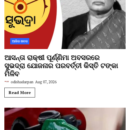
ଆଜିର ଖବର
ଆସନ୍ତା ରାକ୍ଷୀ ପୂର୍ଣ୍ଣିମା ଅବସରରେ
ସୁଭଦ୍ରା ଯୋଜନାର ପରବର୍ତ୍ତୀ କିସ୍ତି ଟଙ୍କା
ମିଳିବ
odishadarpan
Aug 07, 2026
Read More