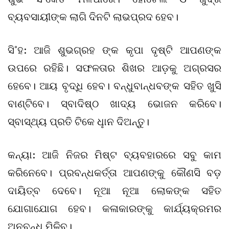
ବ୍ୟବସାୟୀଙ୍କ ଲାଗି ଦିନଟି ଲାଭପ୍ରଦ ହେବ।
ସି˚ହ: ଆଜି ଶୁଭଗ୍ରହ ଙ୍କ କୃପା ଦୃଷ୍ଟି ଆପଣଙ୍କ
ଉପରେ ରହିଛି। ସଫଳତାର ଶିଖର ଆଡ଼କୁ ଅଗ୍ରସର
ହେବେ। ଆୟ ବୃଦ୍ଧି ହେବ। ବନ୍ଧୁବାନ୍ଧବଙ୍କ ସହିତ ଖୁସି
ବାଣ୍ଟିବେ। ସ୍ବାଦିଷ୍ଠ ଖାଦ୍ୟ ଭୋଜନ କରିବେ।
ସ୍ବାସ୍ଥ୍ୟ ପ୍ରତି ଟିକେ ଧୢାନ ଦିଅନ୍ତୁ।
କନ୍ୟା: ଆଜି ନିଜର ମିଷ୍ଟ ବ୍ୟବହାରରେ ସବୁ କାମ
କରିନେବେ। ପ୍ରବନ୍ଧକର୍ତ୍ତା ଆପଣଙ୍କୁ କୌଣସି ବଡ଼
ଦାୟିତ୍ବ ଦେବେ। ନୂଆ ନୂଆ ଲୋକଙ୍କ ସହିତ
ଯୋଗାଯୋଗ ହେବ। କଳାକାରଙ୍କୁ କାର୍ଯ୍ୟକ୍ରମର
ଅନୁବନ୍ଧ ମିଳିବ।