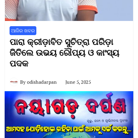
ଆଜିର ଖବର
ପାରା କ୍ରୀଡ଼ାବିତ ସୁଚିତ୍ରା ପରିଡ଼ା
ଜିତିଲେ ଉଭୟ ରୌପ୍ୟ ଓ କାଂସ୍ୟ
ପଦକ
By
odishadarpan
June 5, 2025