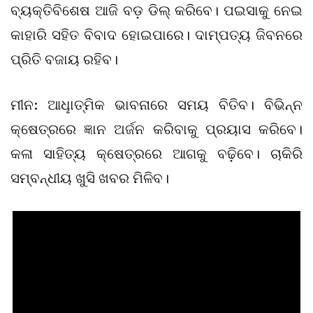
ବ୍ୟକ୍ତିବିଶେଷ ଆଜି ବଡ଼ ଡିଲ୍‌ କରିବେ। ପଇସାକୁ ନେଇ
କାହାରି ସହିତ ବିବାଦ ହୋଇପାରେ। ଦାମ୍ପତ୍ୟ ଜିବନରେ
ପ୍ରିତି ବଜାୟ ରହିବ।
ମୀନ: ଆଧୢାତ୍ମିକ ଭାବନାରେ ସମୟ ବିତିବ। ବିଭିନ୍ନ
କ୍ଷେତ୍ରରେ ଜ୍ଞାନ ଅର୍ଜନ କରିବାକୁ ପ୍ରୟାସ କରିବେ।
କଳା ସାହିତ୍ୟ କ୍ଷେତ୍ରରେ ଆଗକୁ ବଢ଼ିବେ। ଚାକିରି
ସମ୍ବନ୍ଧୀୟ ଖୁସି ଖବର ମିଳିବ।