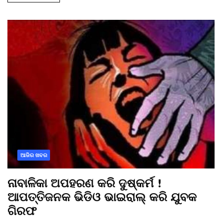
ଆଜିର ଖବର
ନାବାଳିକା ଅପହରଣ କରି ଦୁଷ୍କର୍ମ !
ଆପତ୍ତିଜନକ ଭିଡିଓ ଭାଇରାଲ୍ କରି ଯୁବକ
ଗିରଫ