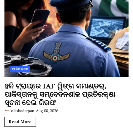
ଆଜିର ଖବର
ହନି ଟ୍ରାପ୍‌ରେ IAF ୱିଙ୍ଗ କମାଣ୍ଡର୍,
ପାକିସ୍ତାନକୁ ସମ୍ବେଦନଶୀଳ ପ୍ରତିରକ୍ଷା
ସୂଚନା ଦେଇ ଗିରଫ
odishadarpan
Aug 08, 2026
Read More