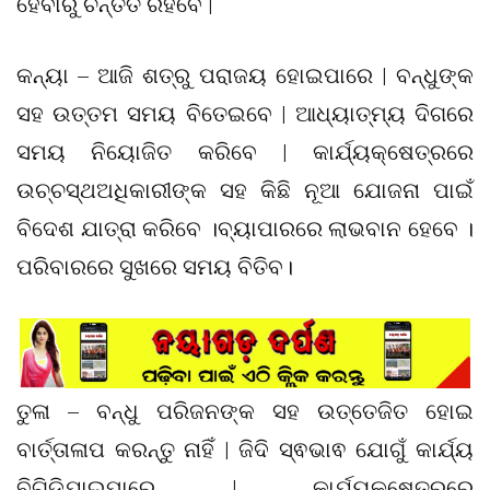
ହେବାରୁ ଚିନ୍ତିତ ରହିବେ |
କନ୍ୟା – ଆଜି ଶତ୍ରୁ ପରାଜୟ ହୋଇପାରେ | ବନ୍ଧୁଙ୍କ
ସହ ଉତ୍ତମ ସମୟ ବିତେଇବେ | ଆଧ୍ୟାତ୍ମ୍ୟ ଦିଗରେ
ସମୟ ନିୟୋଜିତ କରିବେ | କାର୍ଯ୍ୟକ୍ଷେତ୍ରରେ
ଉଚ୍ଚସ୍ଥଅଧିକାରୀଙ୍କ ସହ କିଛି ନୂଆ ଯୋଜନା ପାଇଁ
ବିଦେଶ ଯାତ୍ରା କରିବେ ।ବ୍ୟାପାରରେ ଲାଭବାନ ହେବେ ।
ପରିବାରରେ ସୁଖରେ ସମୟ ବିତିବ।
ତୁଳା – ବନ୍ଧୁ ପରିଜନଙ୍କ ସହ ଉତ୍ତେଜିତ ହୋଇ
ବାର୍ତ୍ତାଳାପ କରନ୍ତୁ ନାହିଁ | ଜିଦି ସ୍ଵଭାଵ ଯୋଗୁଁ କାର୍ଯ୍ୟ
ବିଗିଡିଯାଇପାରେ | କାର୍ଯ୍ୟକ୍ଷେତ୍ରରେ