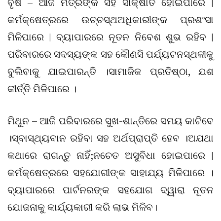
ବୃଷ – ଆଜି ମିତ୍ରଙ୍କ ସହ ସାକ୍ଷାତ ହୋଇପାରେ |
କର୍ମକ୍ଷେତ୍ରରେ ଉଚ୍ଚସ୍ଥଅଧିକାରୀଙ୍କ ପ୍ରଶଂସା
ମିଳିପାରେ | ବ୍ୟାପାରରେ ନୂତନ ନିବେଶ ଶୁଭ ରହିବ |
ପରିବାରରେ ସଦସ୍ୟଙ୍କ ସହ କୌଣସି ପର୍ଯ୍ୟଟନସ୍ଥଳୀକୁ
ବୁଲିବାକୁ ଯାଇପାରନ୍ତି ।ସାମାଜିକ ପ୍ରତିଷ୍ଠା, ଯଶ
କୀର୍ତ୍ତି ମିଳିପାରେ ।
ମିଥୁନ – ଆଜି ପରିବାରରେ ସୁଖ-ଶାନ୍ତିରେ ସମୟ କାଟିବେ
।ସ୍ବାସ୍ଥ୍ୟବାନ ରହିବା ସହ ଅର୍ଥପ୍ରାପ୍ତି ହେବ ।ଅଯଥା
କଥାରେ ରାଗନ୍ତୁ ନାହିଁ;ନଚେତ ଅସୁବିଧା ହୋଇପାରେ |
କର୍ମକ୍ଷେତ୍ରରେ ସହଯୋଗୀଙ୍କ ସାହାଯ୍ୟ ମିଳିପାରେ ।
ବ୍ୟାପାରରେ ପାର୍ଟନରଙ୍କ ସହଯୋଗ ଦ୍ୱାରା ନୂତନ
ଯୋଜନାକୁ କାର୍ଯ୍ୟକାରୀ କରି ଲାଭ ମିଳିବ।