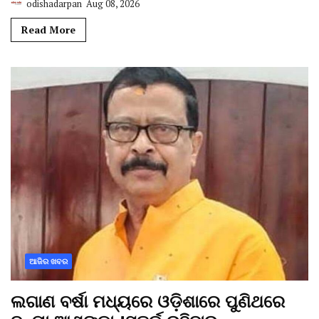
odishadarpan
Aug 08, 2026
Read More
ଆଜିର ଖବର
ଲଗାଣ ବର୍ଷା ମଧ୍ୟରେ ଓଡ଼ିଶାରେ ପୁଣିଥରେ