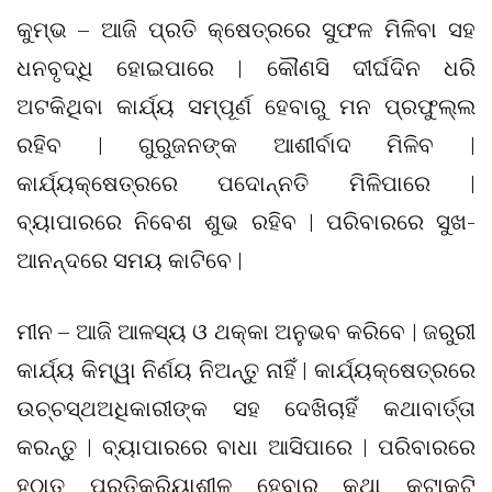
କୁମ୍ଭ – ଆଜି ପ୍ରତି କ୍ଷେତ୍ରରେ ସୁଫଳ ମିଳିବା ସହ
ଧନବୃଦ୍ଧି ହୋଇପାରେ | କୌଣସି ଦୀର୍ଘଦିନ ଧରି
ଅଟକିଥିବା କାର୍ଯ୍ୟ ସମ୍ପୂର୍ଣ ହେବାରୁ ମନ ପ୍ରଫୁଲ୍ଲ
ରହିବ | ଗୁରୁଜନଙ୍କ ଆଶୀର୍ବାଦ ମିଳିବ |
କାର୍ଯ୍ୟକ୍ଷେତ୍ରରେ ପଦୋନ୍ନତି ମିଳିପାରେ |
ବ୍ୟାପାରରେ ନିବେଶ ଶୁଭ ରହିବ | ପରିବାରରେ ସୁଖ-
ଆନନ୍ଦରେ ସମୟ କାଟିବେ |
ମୀନ – ଆଜି ଆଳସ୍ୟ ଓ ଥକ୍କା ଅନୁଭବ କରିବେ | ଜରୁରୀ
କାର୍ଯ୍ୟ କିମ୍ୱା ନିର୍ଣୟ ନିଅନ୍ତୁ ନାହିଁ | କାର୍ଯ୍ୟକ୍ଷେତ୍ରରେ
ଉଚ୍ଚସ୍ଥଅଧିକାରୀଙ୍କ ସହ ଦେଖିଚାହିଁ କଥାବାର୍ତ୍ତା
କରନ୍ତୁ | ବ୍ୟାପାରରେ ବାଧା ଆସିପାରେ | ପରିବାରରେ
ହଠାତ ପ୍ରତିକ୍ରିୟାଶୀଳ ହେବାରୁ କଥା କଟାକଟି