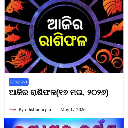
ଜ୍ୟୋତିଷ
ଆଜିର ରାଶିଫଳ(୧୭ ମଇ, ୨୦୨୬)
By
odishadarpan
May 17, 2026