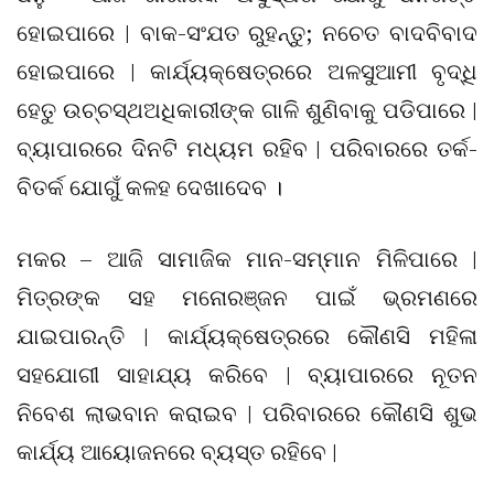
ହୋଇପାରେ | ବାକ-ସଂଯତ ରୁହନ୍ତୁ; ନଚେତ ବାଦବିବାଦ
ହୋଇପାରେ | କାର୍ଯ୍ୟକ୍ଷେତ୍ରରେ ଅଳସୁଆମୀ ବୃଦ୍ଧି
ହେତୁ ଉଚ୍ଚସ୍ଥଅଧିକାରୀଙ୍କ ଗାଳି ଶୁଣିବାକୁ ପଡିପାରେ |
ବ୍ୟାପାରରେ ଦିନଟି ମଧ୍ୟମ ରହିବ | ପରିବାରରେ ତର୍କ-
ବିତର୍କ ଯୋଗୁଁ କଳହ ଦେଖାଦେବ ।
ମକର – ଆଜି ସାମାଜିକ ମାନ-ସମ୍ମାନ ମିଳିପାରେ |
ମିତ୍ରଙ୍କ ସହ ମନୋରଞ୍ଜନ ପାଇଁ ଭ୍ରମଣରେ
ଯାଇପାରନ୍ତି | କାର୍ଯ୍ୟକ୍ଷେତ୍ରରେ କୌଣସି ମହିଳା
ସହଯୋଗୀ ସାହାଯ୍ୟ କରିବେ | ବ୍ୟାପାରରେ ନୂତନ
ନିବେଶ ଲାଭବାନ କରାଇବ | ପରିବାରରେ କୌଣସି ଶୁଭ
କାର୍ଯ୍ୟ ଆୟୋଜନରେ ବ୍ୟସ୍ତ ରହିବେ |