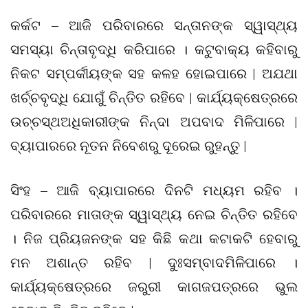
କର୍କଟ – ଆଜି ପରିବାରରେ ସନ୍ତାନଙ୍କ ସ୍ୱାସ୍ଥ୍ୟ
ସମସ୍ୟା ଚିନ୍ତାବୃଦ୍ଧି କରିପାରେ । କଟୁବାକ୍ୟ କହିବାରୁ
ନିକଟ ସମ୍ପର୍କୀୟଙ୍କ ସହ କଳହ ହୋଇପାରେ | ଅଯଥା
ଖର୍ଚ୍ଚବୃଦ୍ଧି ଯୋଗୁଁ ଚିନ୍ତିତ ରହିବେ | କାର୍ଯ୍ୟକ୍ଷେତ୍ରରେ
ଉଚ୍ଚସ୍ଥଅଧିକାରୀଙ୍କ ନିନ୍ଦା ଅପବାଦ ମିଳିପାରେ |
ବ୍ୟାପାରରେ ନୂତନ ନିବେଶରୁ ଦୂରେଇ ରୁହନ୍ତୁ |
ସିଂହ – ଆଜି ବ୍ୟାପାରରେ ଦିନଟି ମଧ୍ୟମ ରହିବ ।
ପରିବାରରେ ମାତାଙ୍କ ସ୍ୱାସ୍ଥ୍ୟ ନେଇ ଚିନ୍ତିତ ରହିବେ
। ନିଜ ପ୍ରିୟଜନଙ୍କ ସହ କିଛି କଥା କଟାକଟି ହେବାରୁ
ମନ ଅଶାନ୍ତ ରହିବ | ଦୁଃସମ୍ବାଦମିଳିପାରେ ।
କାର୍ଯ୍ୟକ୍ଷେତ୍ରରେ ଜରୁରୀ କାଗଜପତ୍ରରେ ଭୁଲ