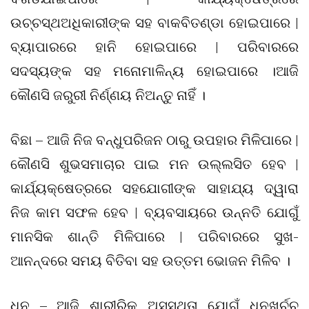
ଉଚ୍ଚସ୍ଥଅଧିକାରୀଙ୍କ ସହ ବାକବିତଣ୍ଡା ହୋଇପାରେ |
ବ୍ୟାପାରରେ ହାନି ହୋଇପାରେ | ପରିବାରରେ
ସଦସ୍ୟଙ୍କ ସହ ମନୋମାଳିନ୍ୟ ହୋଇପାରେ ।ଆଜି
କୌଣସି ଜରୁରୀ ନିର୍ଣ୍ଣୟ ନିଅନ୍ତୁ ନାହିଁ ।
ବିଛା – ଆଜି ନିଜ ବନ୍ଧୁପରିଜନ ଠାରୁ ଉପହାର ମିଳିପାରେ |
କୌଣସି ଶୁଭସମାଚାର ପାଇ ମନ ଉଲ୍ଲସିତ ହେବ |
କାର୍ଯ୍ୟକ୍ଷେତ୍ରରେ ସହଯୋଗୀଙ୍କ ସାହାଯ୍ୟ ଦ୍ୱାରା
ନିଜ କାମ ସଫଳ ହେବ | ବ୍ୟବସାୟରେ ଉନ୍ନତି ଯୋଗୁଁ
ମାନସିକ ଶାନ୍ତି ମିଳିପାରେ | ପରିବାରରେ ସୁଖ-
ଆନନ୍ଦରେ ସମୟ ବିତିବା ସହ ଉତ୍ତମ ଭୋଜନ ମିଳିବ ।
ଧନୁ – ଆଜି ଶାରୀରିକ ଅସୁସ୍ଥତା ଯୋଗୁଁ ଧନଖର୍ଚ୍ଚ