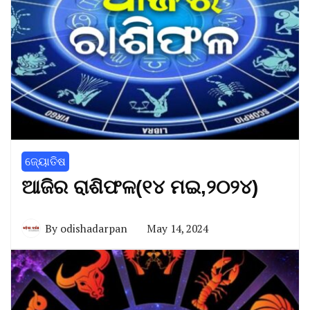
ଜ୍ୟୋତିଷ
ଆଜିର ରାଶିଫଳ(୧୪ ମଇ,୨୦୨୪)
By
odishadarpan
May 14, 2024