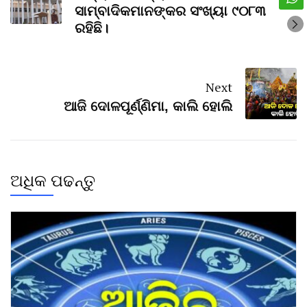
ସାମ୍ବାଦିକମାନଙ୍କର ସଂଖ୍ୟା ୯୦୮୩
ରହିଛି।
Next
ଆଜି ଦୋଳପୂର୍ଣ୍ଣିମା, କାଲି ହୋଲି
ଅଧିକ ପଢନ୍ତୁ