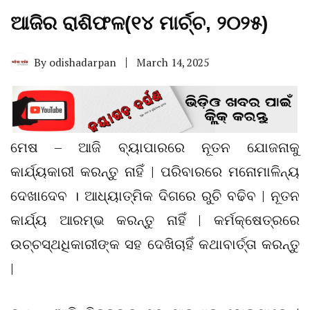
ଆଜିର ରାଶିଫଳ(୧୪ ମାର୍ଚ୍ଚ, ୨୦୨୫)
By
odishadarpan
March 14, 2025
ମେଷ – ଆଜି ବ୍ୟାପାରରେ ନୂତନ ଯୋଜନାକୁ
କାର୍ଯ୍ୟକାରୀ କରନ୍ତୁ ନାହିଁ | ପରିବାରରେ ମନୋମାଳିନ୍ୟ
ଦେଖାଦେବ । ଆଧ୍ୟାତ୍ମିକ ଦିଗରେ ରୁଚି ବଢିବ | ନୂତନ
କାର୍ଯ୍ୟ ଆରମ୍ଭ କରନ୍ତୁ ନାହିଁ | କର୍ମକ୍ଷେତ୍ରରେ
ଉଚ୍ଚସ୍ଥଧିକାରୀଙ୍କ ସହ ଦେଖିଚାହିଁ କଥାବାର୍ତ୍ତା କରନ୍ତୁ
|