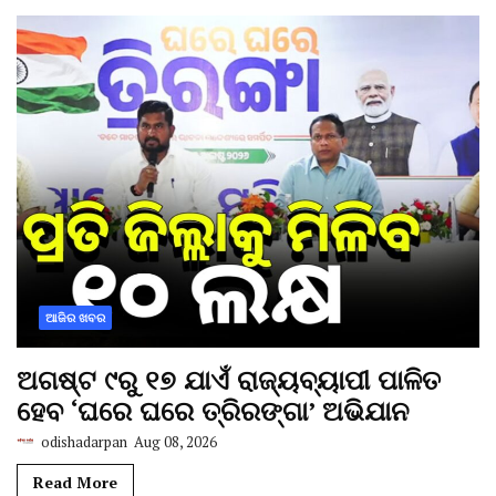
ଆଜିର ଖବର
ଅଗଷ୍ଟ ୯ରୁ ୧୭ ଯାଏଁ ରାଜ୍ୟବ୍ୟାପୀ ପାଳିତ
ହେବ ‘ଘରେ ଘରେ ତ୍ରିରଙ୍ଗା’ ଅଭିଯାନ
odishadarpan
Aug 08, 2026
Read More