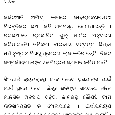
ପାରେ।
କର୍କଟଆଜି ଅଫିସ୍‌ କାମରେ ଭାବପ୍ରବଣବଶତଃ
ବିରକ୍ତିକର କଥା କହି ଅପଦସ୍ଥ ହୋଇପାରନ୍ତି ।
ପରକଥାରେ ପ୍ରଭାବିତ ଭୁଲ୍‌ ମାର୍ଗର ଅନୁସରଣ
କରିପାରନ୍ତି। ଜମିଜମା କାରବାର, ସତ୍‌ସଙ୍ଗ କିମ୍ବା
ଧର୍ମାନୁଷ୍ଠାନ ଦିଗରୁ ପ୍ରେରଣା ଲାଭ କରିପାରନ୍ତି। ନିକଟ
ସମ୍ପର୍କୀୟମାନଙ୍କ ସହ ମିତ୍ରତା ସ୍ଥାପନ କରିପାରନ୍ତି।
ସିଂହଆଜି ବ୍ୟୟବୃଦ୍ଧି ହେବ ତେବେ ଦୂରଯାତ୍ରା ପାଇଁ
ମାର୍ଗ ସୁଗମ ହେବ। କିନ୍ତୁ ଶନିଙ୍କ ସମ୍ବନ୍ଧ ଜନିତ
ମାନସିକ ଅବସାଦ ବଢ଼ିବା କାରଣରୁ କୌଣସି କାମ
ଉତ୍ସାହପ୍ରଦ ନ ହୋଇପାରେ । ଈର୍ଷାପରାୟଣ
ବ୍ୟକ୍ତିଙ୍କ ମିଥ୍ୟା ଗୁଜବରେ ଆତଙ୍କିତ ହୁଅନ୍ତୁ ନାହିଁ ।