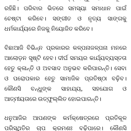
ରହିଛି। ପରିବାର ଭିତରେ ସମସ୍ୟା ସମାଧାନ ପାଇଁ
ଚେଷ୍ଟା କରିବେ। ସଙ୍ଗୀତ ଓ ନୃତ୍ୟ ସାଙ୍ଗକୁ
ଧର୍ମକାର୍ଯ୍ୟରେ ନିଜକୁ ନିୟୋଜିତ କରିବେ।
ବିଛାଆଜି ବିଭିନ୍ନ ପ୍ରକାରର କଳ୍ପନାଜଳ୍ପନା ମନରେ
ଆଲୋଡ଼ନ ସୃଷ୍ଟି ହେବ। ଦୀର୍ଘ ସମୟର କାର୍ଯ୍ୟବ୍ୟସ୍ତତା
ହେତୁ କ୍ଳାନ୍ତି ଓ ଅବସାଦ ଅନୁଭବ କରିପାରନ୍ତି। ସେବା
ଓ ପରୋପକାର ହେତୁ ସାମାଜିକ ପ୍ରତିଷ୍ଠା ବଢ଼ିବ।
କୌଣସି ବନ୍ଧୁଙ୍କ ସାହାଯ୍ୟ, ସହଯୋଗ ଓ
ଆତ୍ମୀୟତାରେ ଉତ୍‌ଫୁଲ୍ଲିତ ହୋଇପାରନ୍ତି।
ଧନୁଆଜିର ଆପଣଙ୍କ କର୍ମକ୍ଷେତ୍ରରେ ପ୍ରତିକୂଳ
ପରିସ୍ଥିତିର ଚାପ କ୍ରମଶଃ ବଢ଼ିପାରେ। କୌଣସି