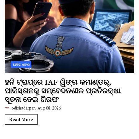
ଆଜିର ଖବର
ହନି ଟ୍ରାପ୍‌ରେ IAF ୱିଙ୍ଗ କମାଣ୍ଡର୍,
ପାକିସ୍ତାନକୁ ସମ୍ବେଦନଶୀଳ ପ୍ରତିରକ୍ଷା
ସୂଚନା ଦେଇ ଗିରଫ
odishadarpan
Aug 08, 2026
Read More