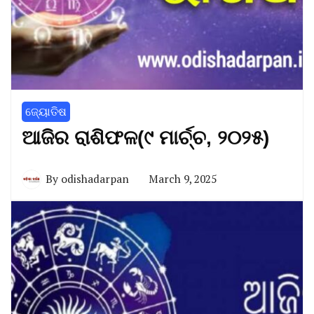
ଜ୍ୟୋତିଷ
ଆଜିର ରାଶିଫଳ(୯ ମାର୍ଚ୍ଚ, ୨୦୨୫)
By
odishadarpan
March 9, 2025