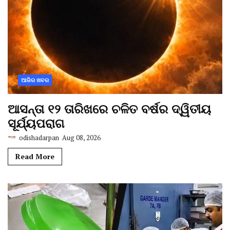
ଆଜିର ଖବର
ଆସନ୍ତା ୧୨ ତାରିଖରେ ଚଳିତ ବର୍ଷର ଦ୍ୱିତୀୟ
ସୂର୍ଯ୍ୟପରାଗ
odishadarpan
Aug 08, 2026
Read More