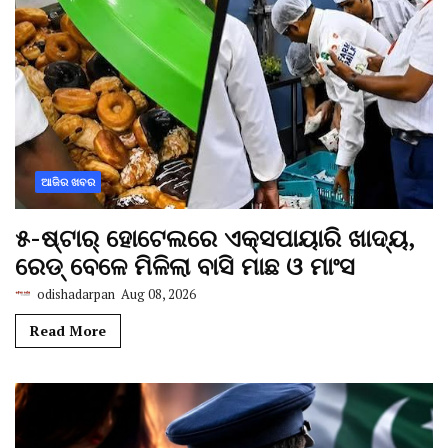
ଆଜିର ଖବର
୫-ଷ୍ଟାର୍ ହୋଟେଲରେ ଏକ୍ସପାୟାରି ଖାଦ୍ୟ,
ରେଡ୍ ବେଳେ ମିଳିଲା ବାସି ମାଛ ଓ ମାଂସ
odishadarpan
Aug 08, 2026
Read More