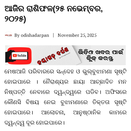
ଆଜିର ରାଶିଫଳ(୨୫ ନଭେମ୍ବର,
୨୦୨୫)
By
odishadarpan
November 25, 2025
ମେଷଆଜି ପରିବାରରେ ସନ୍ଦେହ ଓ ଭୁଲ୍‌ବୁଝାମଣା ସୃଷ୍ଟି
ହୋଇପାରେ । ନୈରାଶ୍ୟର ଛାୟା ଆଚ୍ଛାଦିତ ମନ
ନିଷ୍ପତ୍ତି ନେବାରେ ଦ୍ୱନ୍ଦ୍ୱରେ ପଡିବ। ଅଫିସରେ
କୌଣସି ବିଷୟ ନେଇ ବୁଝାମଣାରେ ତିକ୍ତତା ସୃଷ୍ଟି
ହୋଇପାରେ। ଆଲୋଚନା, ଆନୁଷ୍ଠାନିକ କାମରେ
ଦ୍ୱନ୍ଦ୍ୱ ଦୂର ହୋଇପାରେ।