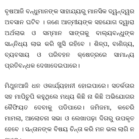
ବୃଷଆଜି ବନ୍ଧୁମାନଙ୍କ ସାହାଯ୍ୟରୁ ମାନସିକ ଦ୍ୱନ୍ଦ୍ୱର
ଅବସାନ ଘଟିବ । ଜଣେ ଆତ୍ମୀୟଙ୍କ ସହଯୋଗ ଦ୍ୱାରା
ଅର୍ଥଲାଭ ଓ ସମ୍ମାନ ସାଙ୍ଗକୁ ବାଲ୍ୟବନ୍ଧୁଙ୍କ
ସାନ୍ନିଧ୍ୟ ଲାଭ କରି ଖୁସି ରହିବେ । ଶିଳ୍ପ, ବାଣିଜ୍ୟ,
ବ୍ୟବସାୟ ଓ ପରିବହନ କ୍ଷେତ୍ରରେ ସାମାନ୍ୟ
ପ୍ରତିବନ୍ଧକ ଦେଖାଦେଇପାରେ।
ମିଥୁନଆଜି ଧନ ଓକାର୍ଯ୍ୟହାନୀ ହୋଇପାରେ। ସତର୍କତାର
ସହ ମାପିଚୁପି କହୁଥିଲେ ମଧ୍ୟ କିଛି ନା କିଛି ଅଭିଯୋଗର
କୈଫିୟତ ଦେବାକୁ ପଡିପାରେ। ଜମିଜମା, କଚେରି
ମାମଲା, ଆଲୋଚନା ସଭା ଓ ଲେଖାପଢ଼ା ଦିଗରୁ ଉପକୃତ
ହେବେ । ସନ୍ତାନଙ୍କ ବିଷୟ ଚିନ୍ତା କରି ମନ ଭଲ ଲାଗି ନ