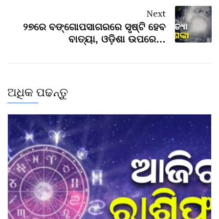
Next
୨୭ରେ ବଙ୍ଗୋପସାଗରରେ ସୃଷ୍ଟି ହେବ
ବାତ୍ୟା, ଓଡ଼ିଶା ଉପରେ…
ଅଧିକ ପଢନ୍ତୁ