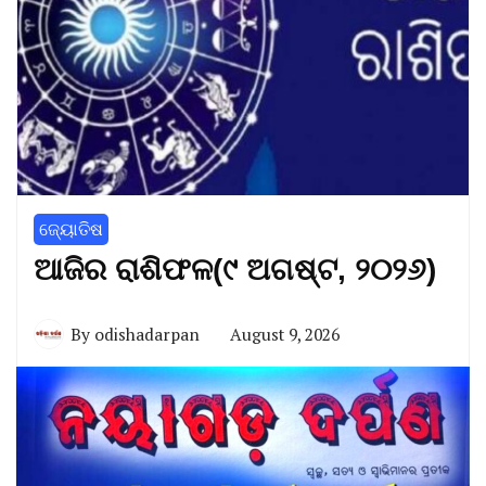
ଜ୍ୟୋତିଷ
ଆଜିର ରାଶିଫଳ(୯ ଅଗଷ୍ଟ, ୨୦୨୬)
By
odishadarpan
August 9, 2026