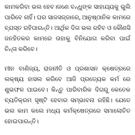
କାମକରିବା ଭଲ ହେବ।ଜଣେ ବନ୍ଧୁଙ୍କ ସାହାଯ୍ୟକୁ ଭୁଲି
ପାରିବେ ନାହିଁ। ଘର ସାଜସଜ୍ଜାରେ, ଆନୁଷ୍ଠାନିକ କାମରେ
ବ୍ଯସ୍ତ ରହିପାରନ୍ତି। ଆର୍ଥିକ ଦିଗ ଭଲ ରହିବ ଓ କୌଣସି
ଜନହିତକର କାମରେ ତାହାକୁ ବିନିଯୋଗ କରିବା ପାଇଁ
ଚିନ୍ତା କରିବେ।
ମୀନ ବାଣିଜ୍ୟ, ରାଜନୀତି ଓ ପ୍ରଶାସନ କ୍ଷେତ୍ରରେ
ଲକ୍ଷ୍ୟ ହାସଲ କରିବେ ଆଜି ପ୍ରତ୍ୟେକ କର୍ମ ରେ
ଶୁଭଫଳ ପାଇବେ। କିନ୍ତୁ ପାରିବାରିକ ଦିଗରୁ କେତେକ
ବ୍ୟତିକ୍ରମ ସୃଷ୍ଟି ହେବାର ସମ୍ଭାବନା ରହିଛି। ଯେତେ
ଭଲ କାମ କଲେ ମଧ୍ୟ କର୍ମକ୍ଷେତ୍ରରେ ସମାଲୋଚିତ
ହୋଇପାରନ୍ତି।