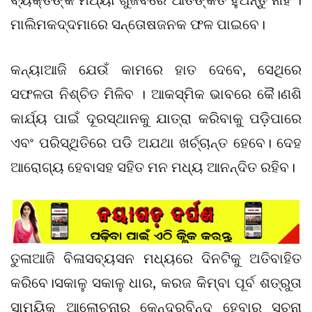
ମାଲିମକଦ୍ଦମାରେ ସନ୍ତୋଷଜନକ ଫଳ ପାଇବେ।
କନ୍ୟାଆଜି ଯେଉଁ କାମରେ ହାତ ଦେବେ, ସେଥିରେ
ସଫଳତା ନିଶ୍ଚିତ ମିଳିବ । ଆକସ୍ମିକ ଭାବରେ କୈ।ଣଶି
କାର୍ଯ୍ୟ ପାଇଁ ଦୂରସ୍ଥାନକୁ ଯାତ୍ରା କରିବାକୁ ପଡ଼ିପାରେ
ଏବଂ ପରିସ୍ଥିତିରେ ପଡି ଅଯଥା ଖର୍ଚ୍ଚାନ୍ତ ହେବେ। ଦେହ
ଆରୋଗ୍ୟ ହେବାସହ ସହିତ ମନ ମଧ୍ୟ ଆନନ୍ଦିତ ରହିବ।
ତୁଳାଆଜି ବିଳାସବ୍ୟସନ ମଧ୍ୟରେ ଦିନଟିକୁ ଅତିବାହିତ
କରିବେ।ସକାଳୁ ସକାଳୁ ଧାର, କରଜ କିମ୍ବା ପୂର୍ବ ଶତ୍ରୁତା
ସାମୟିକ ଆଲୋଚନାର କେନ୍ଦ୍ରବିନ୍ଦୁ ହେବାର ସୂଚନା