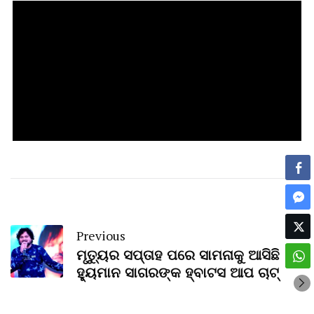
Previous
ମୃତ୍ୟୁର ସପ୍ତାହ ପରେ ସାମନାକୁ ଆସିଛି
ହ୍ୟୁମାନ ସାଗରଙ୍କ ହ୍ବାଟସ ଆପ ଚାଟ୍