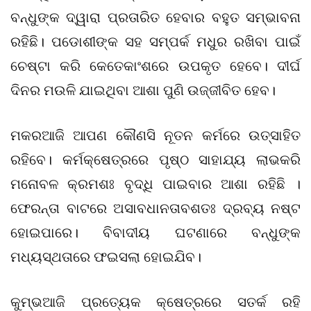
ବନ୍ଧୁଙ୍କ ଦ୍ୱାରା ପ୍ରତାରିତ ହେବାର ବହୁତ ସମ୍ଭାବନା
ରହିଛି। ପଡୋଶୀଙ୍କ ସହ ସମ୍ପର୍କ ମଧୁର ରଖିବା ପାଇଁ
ଚେଷ୍ଟା କରି କେତେକାଂଶରେ ଉପକୃତ ହେବେ। ଦୀର୍ଘ
ଦିନର ମଉଳି ଯାଇଥିବା ଆଶା ପୁଣି ଉଜ୍ଜୀବିତ ହେବ।
ମକରଆଜି ଆପଣ କୌଣସି ନୂତନ କର୍ମରେ ଉତ୍ସାହିତ
ରହିବେ। କର୍ମକ୍ଷେତ୍ରରେ ପୃଷ୍ଠ ସାହାଯ୍ୟ ଲାଭକରି
ମନୋବଳ କ୍ରମଶଃ ବୃଦ୍ଧି ପାଇବାର ଆଶା ରହିଛି ।
ଫେରନ୍ତା ବାଟରେ ଅସାବଧାନତାବଶତଃ ଦ୍ରବ୍ୟ ନଷ୍ଟ
ହୋଇପାରେ। ବିବାଦୀୟ ଘଟଣାରେ ବନ୍ଧୁଙ୍କ
ମଧ୍ୟସ୍ଥତାରେ ଫଇସଲା ହୋଇଯିବ।
କୁମ୍ଭଆଜି ପ୍ରତ୍ୟେକ କ୍ଷେତ୍ରରେ ସତର୍କ ରହି