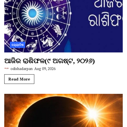
ଜ୍ୟୋତିଷ
ଆଜିର ରାଶିଫଳ(୯ ଅଗଷ୍ଟ, ୨୦୨୬)
odishadarpan
Aug 09, 2026
Read More