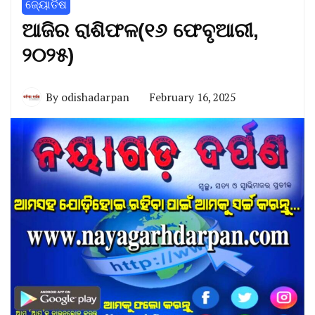
ଜ୍ୟୋତିଷ
ଆଜିର ରାଶିଫଳ(୧୬ ଫେବୃଆରୀ,
୨୦୨୫)
By
odishadarpan
February 16, 2025