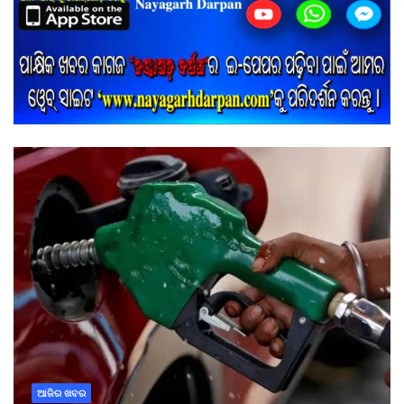
ଆଜିର ଖବର