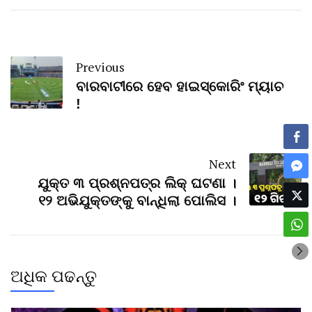
Previous
ବାରବାଟୀରେ ହେବ ହାଇସ୍କୋରିଂ ମ୍ୟାଚ
!
Next
ଯୁକ୍ତ ୩ ପ୍ରଶ୍ନପତ୍ର ଲିକ୍ ଘଟଣା ।
୧୨ ଅଭିଯୁକ୍ତଙ୍କୁ ବାନ୍ଧିଲା ପୋଲିସ ।
ଅଧିକ ପଢନ୍ତୁ