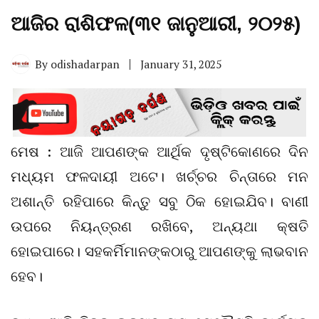
ଆଜିର ରାଶିଫଳ(୩୧ ଜାନୁଆରୀ, ୨୦୨୫)
By
odishadarpan
January 31, 2025
ମେଷ : ଆଜି ଆପଣଙ୍କ ଆର୍ଥିକ ଦୃଷ୍ଟିକୋଣରେ ଦିନ
ମଧ୍ୟମ ଫଳଦାୟୀ ଅଟେ। ଖର୍ଚ୍ଚର ଚିନ୍ତାରେ ମନ
ଅଶାନ୍ତି ରହିପାରେ କିନ୍ତୁ ସବୁ ଠିକ ହୋଇଯିବ। ବାଣୀ
ଉପରେ ନିୟନ୍ତ୍ରଣ ରଖିବେ, ଅନ୍ୟଥା କ୍ଷତି
ହୋଇପାରେ। ସହକର୍ମିମାନଙ୍କଠାରୁ ଆପଣଙ୍କୁ ଲାଭବାନ
ହେବ।