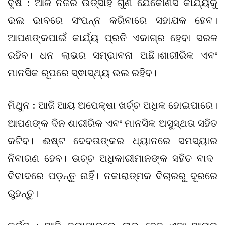
ବୃଷ : ଆଜି ନିଜର ଉତ୍ସାହ ଗୁଣ ଯେକୌଣସି କାର୍ଯ୍ୟକୁ
ଭଲ ଭାବରେ ସଂପନ୍ନ କରିବାରେ ସହାଯକ ହେବ।
ଆପଣଙ୍କପାଇଁ କାର୍ଯ୍ୟ ପ୍ରତି ଏକାଗ୍ର ହେବା ସରଳ
ରହିବ। ଧନ ଲାଭର ସମ୍ଭାବନା ଅଛି।ଶାରୀରିକ ଏବଂ
ମାନସିକ ରୂପରେ ସ୍ଵାସ୍ଥ୍ୟ ଭଲ ରହିବ।
ମିଥୁନ : ଆଜି ଆୟ ଅପେକ୍ଷା ଖର୍ଚ୍ଚ ଅଧିକ ହୋଇପାରେ।
ଆପଣଙ୍କ ଦିନ ଶାରୀରିକ ଏବଂ ମାନସିକ ଅସୁସ୍ଥତା ସହିତ
କଟିବ। ଈଷ୍ଟ ଦେବତାଙ୍କର ଧ୍ୟାନରେ ସମସ୍ୟାର
ନିବାରଣ ହେବ। ଉଚ୍ଚ ଅଧିକାରୀମାନଙ୍କ ସହିତ ବାଦ-
ବିବାଦରେ ପଡ଼ନ୍ତୁ ନାହିଁ। ନକାରାତ୍ମକ ବିଚାରରୁ ଦୂରରେ
ରୁହନ୍ତୁ।