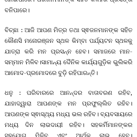
ବନିପାରେ।
ବିଚ୍ଛା : ଆଜି ଆପଣ ମିତ୍ର ତଥା ସ୍ଵଜନମାନଙ୍କ ସହିତ
କୌଣସି ମନୋରଞ୍ଜନ ସ୍ଥଳ କିମ୍ବା ପର୍ଯ୍ୟଟନ ସ୍ଥଳକୁ
ଯାତ୍ରା କରି ମନ ପ୍ରସନ୍ନ ହେବ। ସମାଜରେ ମାନ-
ସମ୍ମାନ ମିଳିବ।ସାମାନ୍ୟ ଦୈନିକ କାର୍ଯ୍ୟଗୁଡ଼ିକ ଭୁଲିକରି
ଆମୋଦ-ପ୍ରମୋଦରେ ବୁଡ଼ି ରହିପାରନ୍ତି।
ଧନୁ : ପରିବାରରେ ଆନନ୍ଦର ବାତାବରଣ ରହିବ,
ଯାହାଦ୍ୱାରା ଆପଣଙ୍କ ମନ ପ୍ରଫୁଲ୍ଲିତ ରହିବ।
ଆପଣଙ୍କ ସ୍ଵାସ୍ଥ୍ୟ ମଧ୍ୟ ଭଲ ରହିବ। ବ୍ୟବସାୟରେ
ମଧ୍ୟ ଦିନ ଲାଭଦାୟୀ ରହିବ। ସହକର୍ମିମାନଙ୍କର
ସହଯୋଗ ମିଳିବ ଏବଂ ଆର୍ଥିକ ଲାଭ ହେବ।