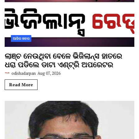
ଆଜିର ଖବର
ଲାଞ୍ଚ ନେଉଥିବା ବେଳେ ଭିଜିଲାନ୍ସ ହାତରେ
ଧରା ପଡିଲେ ଡାଟା ଏଣ୍ଟ୍ରି ଅପରେଟର
odishadarpan
Aug 07, 2026
Read More