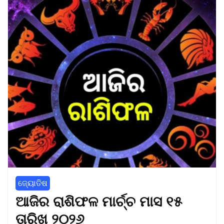
ଜ୍ୟୋତିଷ
ଆଜିର ରାଶିଫଳ ମାର୍ଚ୍ଚ ମାସ ୧୫
ତାରିଖ ୨୦୨୬