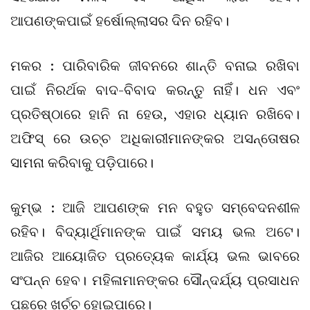
ଆପଣଙ୍କପାଇଁ ହର୍ଷୋଲ୍ଲାସର ଦିନ ରହିବ।
ମକର : ପାରିବାରିକ ଜୀବନରେ ଶାନ୍ତି ବନାଇ ରଖିବା
ପାଇଁ ନିରର୍ଥକ ବାଦ-ବିବାଦ କରନ୍ତୁ ନାହିଁ। ଧନ ଏବଂ
ପ୍ରତିଷ୍ଠାରେ ହାନି ନା ହେଉ, ଏହାର ଧ୍ୟାନ ରଖିବେ।
ଅଫିସ୍ ରେ ଉଚ୍ଚ ଅଧିକାରୀମାନଙ୍କର ଅସନ୍ତୋଷର
ସାମନା କରିବାକୁ ପଡ଼ିପାରେ।
କୁମ୍ଭ : ଆଜି ଆପଣଙ୍କ ମନ ବହୁତ ସମ୍ବେଦନଶୀଳ
ରହିବ। ବିଦ୍ୟାର୍ଥିମାନଙ୍କ ପାଇଁ ସମୟ ଭଲ ଅଟେ।
ଆଜିର ଆୟୋଜିତ ପ୍ରତ୍ୟେକ କାର୍ଯ୍ୟ ଭଲ ଭାବରେ
ସଂପନ୍ନ ହେବ। ମହିଳାମାନଙ୍କର ସୌନ୍ଦର୍ଯ୍ୟ ପ୍ରସାଧନ
ପଛରେ ଖର୍ଚ୍ଚ ହୋଇପାରେ।