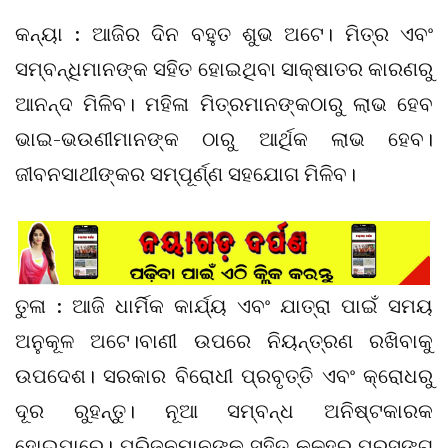
କନ୍ୟା : ଆଜିର ଦିନ ବହୁତ ଶୁଭ ଅଟେ। ମିତ୍ର ଏବଂ
ସମ୍ବନ୍ଧିମାନଙ୍କ ସହିତ ହୋଇଥିବା ସାକ୍ଷାତର କାରଣରୁ
ଆନନ୍ଦ ମିଳିବ। ମହିଳା ମିତ୍ରମାନଙ୍କଠାରୁ ଲାଭ ହେବ
ଭାଇ-ଭଉଣୀମାନଙ୍କ ଠାରୁ ଆର୍ଥିକ ଲାଭ ହେବ।
ଜୀବନସାଥୀଙ୍କର ସମ୍ପୂର୍ଣ୍ଣ ସହଯୋଗ ମିଳିବ।
ତୁଳା : ଆଜି ଧାର୍ମିକ କାର୍ଯ୍ୟ ଏବଂ ଯାତ୍ରା ପାଇଁ ସମୟ
ଅନୁକୂଳ ଅଟେ।ବାଣୀ ଉପରେ ନିୟନ୍ତ୍ରଣ ରଖିବାକୁ
ଉପଦେଶ। ସରକାର ବିରୋଧୀ ପ୍ରବୃତ୍ତି ଏବଂ କ୍ରୋଧରୁ
ଦୂର ରୁହନ୍ତୁ। ନୂଆ ସମ୍ବନ୍ଧ ଅନିଷ୍ଟକାରକ
ହୋଇପାରେ। ପରିଜନମାନଙ୍କ ସହିତ କଳହର ପ୍ରସଙ୍ଗ