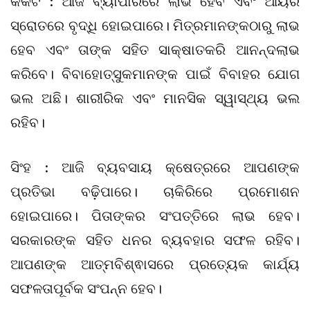
କର୍କଟ : ଆଜି ବ୍ୟାପାରରେ ଲାଭ ହେବ ଏବଂ ଆୟର
ସ୍ରୋତରେ ବୃଦ୍ଧି ହୋଇପାରେ। ମିତ୍ରମାନଙ୍କଠାରୁ ଲାଭ
ହେବ ଏବଂ ତାଙ୍କ ସହିତ ସାକ୍ଷାତକରି ଆନନ୍ଦଲାଭ
କରିବେ। ବିବାହୋତ୍ସୁକମାନଙ୍କ ପାଇଁ ବିବାହର ଯୋଗ
ଭଲ ଅଛି। ଶାରୀରିକ ଏବଂ ମାନସିକ ସ୍ୱାସ୍ଥ୍ୟ ଭଲ
ରହିବ।
ସିଂହ : ଆଜି ବ୍ୟବସାୟ କ୍ଷେତ୍ରରେ ଆପଣଙ୍କ
ପ୍ରତିଭା ବଢ଼ିପାରେ। ଚାକିରିରେ ପ୍ରମୋଶନ
ହୋଇପାରେ। ପିତାଙ୍କର ସଂପତ୍ତିରେ ଲାଭ ହେବ।
ସରକାରଙ୍କ ସହିତ ଧନର ବ୍ୟବହାର ସଫଳ ରହିବ।
ଆପଣଙ୍କ ଆତ୍ମବିଶ୍ଵାସରେ ପ୍ରତ୍ୟେକ କାର୍ଯ୍ୟ
ସଫଳତାପୂର୍ବକ ସଂପନ୍ନ ହେବ।