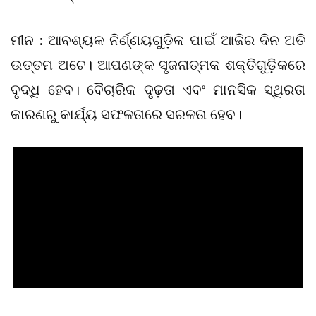
ମୀନ : ଆବଶ୍ୟକ ନିର୍ଣ୍ଣୟଗୁଡ଼ିକ ପାଇଁ ଆଜିର ଦିନ ଅତି
ଉତ୍ତମ ଅଟେ। ଆପଣଙ୍କ ସୃଜନାତ୍ମକ ଶକ୍ତିଗୁଡ଼ିକରେ
ବୃଦ୍ଧି ହେବ। ବୈଚାରିକ ଦୃଢ଼ତା ଏବଂ ମାନସିକ ସ୍ଥିରତା
କାରଣରୁ କାର୍ଯ୍ୟ ସଫଳତାରେ ସରଳତା ହେବ।