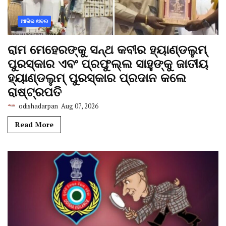
ଆଜିର ଖବର
ରାମ ମେହେରଙ୍କୁ ସନ୍ଥ କବୀର ହ୍ୟାଣ୍ଡଲୁମ୍
ପୁରସ୍କାର ଏବଂ ପ୍ରଫୁଲ୍ଲ ସାହୁଙ୍କୁ ଜାତୀୟ
ହ୍ୟାଣ୍ଡଲୁମ୍ ପୁରସ୍କାର ପ୍ରଦାନ କଲେ
ରାଷ୍ଟ୍ରପତି
odishadarpan
Aug 07, 2026
Read More