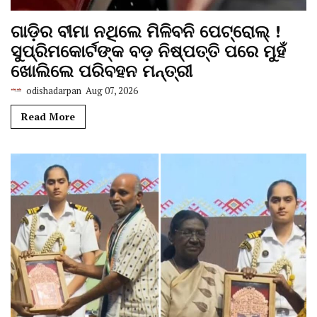
ଗାଡ଼ିର ବୀମା ନଥିଲେ ମିଳିବନି ପେଟ୍ରୋଲ୍ !
ସୁପ୍ରିମକୋର୍ଟଙ୍କ ବଡ଼ ନିଷ୍ପତ୍ତି ପରେ ମୁହଁ
ଖୋଲିଲେ ପରିବହନ ମନ୍ତ୍ରୀ
odishadarpan
Aug 07, 2026
Read More