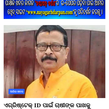
ଆଜିର ଖବର
ଏଗ୍ରିଷ୍ଟେକ୍ ID ପାଇଁ ଚାଷୀଙ୍କ ପାଖକୁ