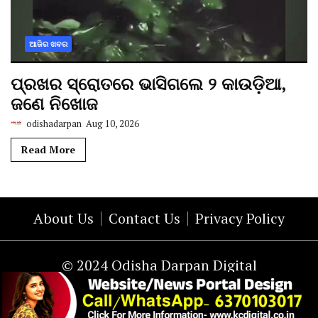
ଆଜିର ଖବର
ପ୍ରଖର ସ୍ରୋତରେ ଭାସିଗଲେ ୨ କାଉଡ଼ିଆ,
ଜଣେ ନିଖୋଜ
odishadarpan
Aug 10, 2026
Read More
About Us
Contact Us
Privacy Policy
© 2024 Odisha Darpan Digital