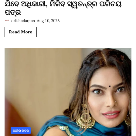
ଯିବେ ଅଧିକାରୀ, ମିଳିବ ସ୍ୱତନ୍ତ୍ର ପରିଚୟ
ପତ୍ର
odishadarpan
Aug 10, 2026
Read More
ଆଜିର ଖବର