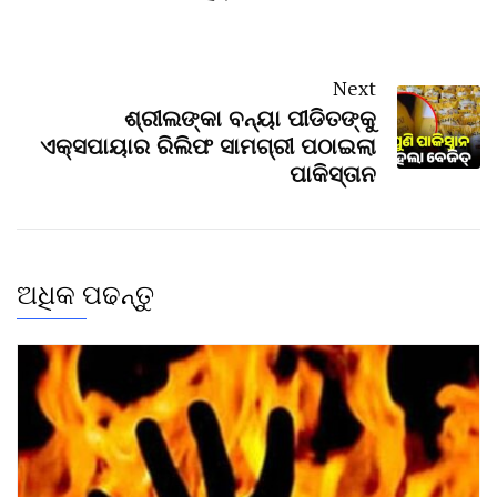
Next
ଶ୍ରୀଲଙ୍କା ବନ୍ୟା ପୀଡିତଙ୍କୁ
ଏକ୍ସପାୟାର ରିଲିଫ ସାମଗ୍ରୀ ପଠାଇଲା
ପାକିସ୍ତାନ
ଅଧିକ ପଢନ୍ତୁ