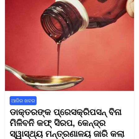
ଆଜିର ଖବର
ଡାକ୍ତରଙ୍କ ପ୍ରେସକ୍ରିପସନ୍ ବିନା
ମିଳିବନି କଫ୍ ସିରପ, କେନ୍ଦ୍ର
ସ୍ୱାସ୍ଥ୍ୟ ମନ୍ତ୍ରଣାଳୟ ଜାରି କଲା