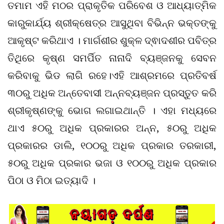
ତମାମ ଏହି ମଠର ପ୍ରାକୃତିକ ପରିବେଶ ଓ ଆଧ୍ୟାତ୍ମିକ
କାରୁକାର୍ଯ୍ୟ ଶ୍ରୀକ୍ଷେତ୍ର ଆସୁଥିବା ବିଭିନ୍ନ ଭକ୍ତଙ୍କୁ
ଆକୃଷ୍ଟ କରିଥାଏ । ମାର୍ଗଶୀର ଶୁକ୍ଳ ଦ୍ଵାଦଶୀର ପବିତ୍ର
ତିଥିରେ କୃଷ୍ଣ ସମର୍ପିତ ନାନାଦି ବ୍ୟଞ୍ଜନକୁ ସେବନ
କରିବାକୁ ଭିଡ ଲାଗି ରହେ।ଏହି ଆଶ୍ରମରେ ପ୍ରତିବର୍ଷ
୩୦ରୁ ଅଧିକ ଅନ୍ତେବାସୀ ଅନ୍ନବ୍ୟଞ୍ଜନ ପ୍ରସ୍ତୁତ କରି
ଶ୍ରୀକୃଷ୍ଣଙ୍କୁ ଭୋଗ ଲଗାଇଥାନ୍ତି । ଏହା ମଧ୍ୟରେ
ଥାଏ ୫୦ରୁ ଅଧିକ ପ୍ରକାରର ଅନ୍ନ, ୫୦ରୁ ଅଧିକ
ପ୍ରକାରର ଡାଲି, ୧୦୦ରୁ ଅଧିକ ପ୍ରକାର ତରକାରୀ,
୫୦ରୁ ଅଧିକ ପ୍ରକାର ଭଜା ଓ ୧୦୦ରୁ ଅଧିକ ପ୍ରକାର
ପିଠା ଓ ମିଠା ଇତ୍ୟାଦି ।