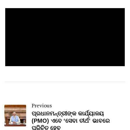
Previous
ପ୍ରଧାନମନ୍ତ୍ରୀଙ୍କ କାର୍ଯ୍ୟାଳୟ
(PMO) ଏବେ ‘ସେବା ତୀର୍ଥ’ ଭାବରେ
ପରିଚିତ ହେବ