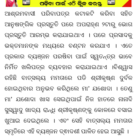
ଆଶ୍ରମବାସୀ ପରିବାପତ୍ର କଟାକଟି କରିବା ସହିତ
ଆନୁଷଙ୍ଗିକ ପ୍ରସ୍ତୁତି ପରେ ଅପରାହ୍ଣ ୨ଟାରୁ ଭୋଗ
ପ୍ରସ୍ତୁତି ଆରମ୍ଭ କରାଯାଇଥାଏ । ପରେ ପ୍ରସାଦକୁ
ଭକ୍ତମାନଙ୍କ ମଧ୍ୟରେ ବଣ୍ଟନ କରଯାଏ । ଏତେ
ପ୍ରକାର ବ୍ୟଞ୍ଜନ ପରଷିବା ପାଇଁ ସ୍ୱତନ୍ତ୍ର ଭାବେ
ନିର୍ମିତ ଖଲିପତ୍ର ବ୍ୟବହାର କରାଯାଇଥାଏ ।ବିଶ୍ୱାସ
ରହିଛି ବାତ୍ସଲ୍ୟ ମମତାରେ ପଡି ଶ୍ରୀକୃଷ୍ଣ ଦୁର୍ବଳ
ହୋଇଥିବାର ଅନୁଭବ କରିଥିଲେ ମା’ ଯଶୋଦା । ତେଣୁ
ମା’ ଯଶୋଦା ଖାସ ସେଇଥିପାଇଁ ନିଜ ହାତରେ ନାନାଦି
ସୁସ୍ୱାଦୁ ଖାଦ୍ୟ ରାନ୍ଧି ଶ୍ରୀକୃଷ୍ଣଙ୍କୁ କୋଳରେ ବସାଇ
ଖୁଆଇ ଦେଇଥିଲେ । ଏବଂ ସେହି ବାତ୍ସଲ୍ୟ ମମତାର
ସ୍ମୃତିରେ ଏହି ବ୍ୟଞ୍ଜନ ଦ୍ଵାଦଶୀ ପାଳିତ ହେଇ ଆସୁଛି ।