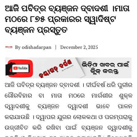
ଆଜି ପବିତ୍ର ବ୍ୟଞ୍ଜନ ଦ୍ବାଦଶୀ ।ମାତା
ମଠରେ ୮୭୫ ପ୍ରକାରର ସ୍ୱାଦିଷ୍ଟ
ବ୍ୟଞ୍ଜନ ପ୍ରସ୍ତୁତ
By
odishadarpan
December 2, 2025
ଆଜି ପବିତ୍ର ବ୍ୟଞ୍ଜନ ଦ୍ବାଦଶୀ । ଦୀର୍ଘବର୍ଷ ଧରି ପୁରୀର
ଗୌରବିହାର ବା ମାତା ମଠରେ ମାର୍ଗଶୀର ଶୁକ୍ଳ
ଦ୍ୱାଦଶୀକୁ ବ୍ୟଞ୍ଜନ ଦ୍ୱାଦଶୀ ଭାବେ ପାଳନ
କରାଯାଉଛି । ଦ୍ୱାପର ଯୁଗର ଲୋକକଥା ଓ ପରମ୍ପରାକୁ
ଉଜ୍ଜୀବିତ କରି ରଖିବା ପାଇଁ ବ୍ୟଞ୍ଜନ ଦ୍ୱାଦଶୀକୁ