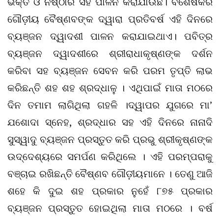
ଭକ୍ତି ଓ ନିଷ୍ଠାର ସହ ପାଳନ କରାଯାଉଛି। ବିଶେଷକରି
ଗୌଡ଼ୀୟ ବୈଷ୍ଣବଙ୍କ ଦ୍ୱାରା ପ୍ରତିବର୍ଷ ଏହି ଦିନରେ
ବ୍ୟଞ୍ଜନ ଦ୍ୱାଦଶୀ ପାଳନ କରାଯାଇଥାଏ। ପବିତ୍ର
ବ୍ୟଞ୍ଜନ ଦ୍ୱାଦଶୀରେ ଶ୍ରୀରାଧାକୃଷ୍ଣଙ୍କ ଦର୍ଶନ
କରିବା ସହ ବ୍ୟଞ୍ଜନ ସେବନ କରି ପରମ ତୃପ୍ତି ଲାଭ
କରିଛନ୍ତି ଶହ ଶହ ଶ୍ରଦ୍ଧାଳୁ । ଏଥିପାଇଁ ମାତା ମଠରେ
ଦିନ ତମାମ ଲାଗିଥିଲା ଗହଳି ।ଦ୍ୱାପର ଯୁଗରେ ମା’
ଯଶୋଦା ସ୍ନେହ, ଶ୍ରଦ୍ଧାର ସହ ଏହି ଦିନରେ ନାନାଦି
ସୁସ୍ୱାଦୁ ବ୍ୟଞ୍ଜନ ପ୍ରସ୍ତୁତ କରି ପ୍ରଭୁ ଶ୍ରୀକୃଷ୍ଣଙ୍କ
ଉଦ୍ଦେଶ୍ୟରେ ସମର୍ପଣ କରିଥିଲେ । ଏହି ପରମ୍ପରାକୁ
ବଞ୍ଚାଇ ରଖିଛନ୍ତି ବୈଷ୍ଣବ ଗୌଡ଼ୀୟମାନେ । ତେଣୁ ଆଜି
ଶହେ କି ଦୁଇ ଶହ ପ୍ରକାର ନୁହେଁ ୮୭୫ ପ୍ରକାର
ବ୍ୟଞ୍ଜନ ପ୍ରସ୍ତୁତ ହୋଇଥିଲା ମାତା ମଠରେ । ବର୍ଷ