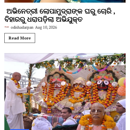
ଅଭିନେତ୍ରୀ ଲୋପାମୁଦ୍ରାଙ୍କ ଘରୁ ଚୋରି ,
ବିହାରରୁ ଧରାପଡ଼ିଲା ଅଭିଯୁକ୍ତ
odishadarpan
Aug 10, 2026
Read More