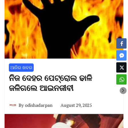
ଆଜିର ଖବର
ନିଜ ଦେହର ପେଟ୍ରୋଲ ଢାଳି
ଜଳିଗଲେ ଆଇନଜୀବୀ
By
odishadarpan
August 29, 2025