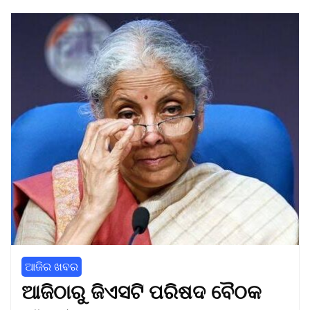
ଆଜିର ଖବର
ଆଜିଠାରୁ ଜିଏସଟି ପରିଷଦ ବୈଠକ