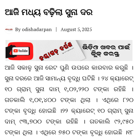
ଆଜି ମଧ୍ୟ ବଢ଼ିଲା ସୁନା ଦର
By
odishadarpan
August 5, 2025
ଆଜି ସକାଳୁ ସୁନା ରେଟ ପୁଣି ଉପରେ କାରବାର କରୁଛି ।
ସୁନା ଦରରେ ଆଜି ସାମାନ୍ୟ ବୃଦ୍ଧି ଘଟିଛି । ୨୪ କ୍ୟାରେଟ୍‌
୧୦ ଗ୍ରାମ୍‌ ସୁନା ଦାମ୍‌ ୧,୦୨,୨୨୦ ଟଙ୍କା ରହିଛି ।
ଗତକାଲି ୧,୦୧,୪୦୦ ଟଙ୍କା ଥିଲା । ଏଥିରେ ୮୨୦
ଟଙ୍କା ବୃଦ୍ଧି ହୋଇଛି ।୨୨ କ୍ୟାରେଟ୍‌ ୧୦ ଗ୍ରାମ୍‌ ସୁନା
ଦାମ୍‌ ୯୩,୭୦୦ ଟଙ୍କା ରହିଛି । ଗତକାଲି ୯୨,୯୫୦
ଟଙ୍କା ଥିଲା । ଏଥିରେ ୭୫୦ ଟଙ୍କା ବୃଦ୍ଧି ହୋଇଛି ।୧୮