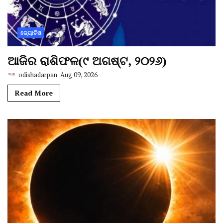
ଜ୍ୟୋତିଷ
ଆଜିର ରାଶିଫଳ(୯ ଅଗଷ୍ଟ, ୨୦୨୬)
odishadarpan
Aug 09, 2026
Read More