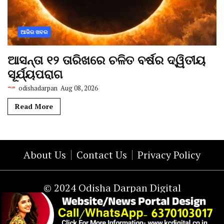
ଆଜିର ଖବର
ଆସନ୍ତା ୧୨ ତାରିଖରେ ଚଳିତ ବର୍ଷର ଦ୍ୱିତୀୟ
ସୂର୍ଯ୍ୟପରାଗ
odishadarpan
Aug 08, 2026
Read More
About Us
Contact Us
Privacy Policy
© 2024 Odisha Darpan Digital