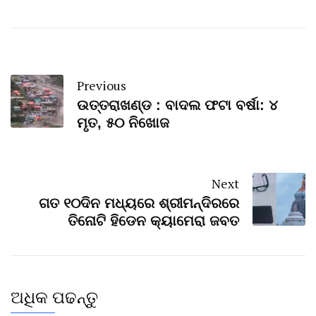
Previous
ଉତ୍ତରାଖଣ୍ଡ : ବାଦଲ ଫଟା ବର୍ଷା: ୪
ମୃତ, ୫୦ ନିଖୋଜ
Next
ଗତ ୧୦ଦିନ ମଧ୍ୟରେ ଶ୍ରୀମନ୍ଦିରରେ
ତିନୋଟି ହିଡେନ କ୍ୟାମେରା ଜବତ
ଅଧିକ ପଢନ୍ତୁ