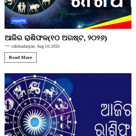
ଜ୍ୟୋତିଷ
ଆଜିର ରାଶିଫଳ(୧୦ ଅଗଷ୍ଟ, ୨୦୨୬)
odishadarpan
Aug 10, 2026
Read More