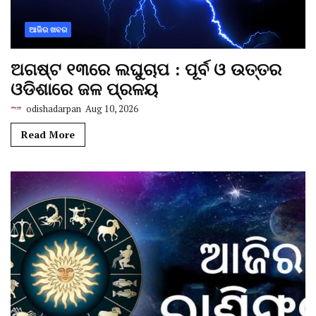
ଆଜିର ଖବର
ଅଗଷ୍ଟ ୧୩ରେ ଲଘୁଚାପ : ପୂର୍ବ ଓ ଉତ୍ତର
ଓଡିଶାରେ ଜଳ ପ୍ରଳୟ
odishadarpan
Aug 10, 2026
Read More