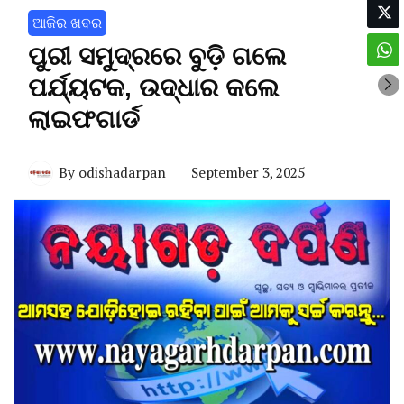
ଆଜିର ଖବର
ପୁରୀ ସମୁଦ୍ରରେ ବୁଡ଼ି ଗଲେ
ପର୍ଯ୍ୟଟକ, ଉଦ୍ଧାର କଲେ
ଲାଇଫଗାର୍ଡ
By
odishadarpan
September 3, 2025