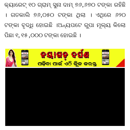
କ୍ୟାରେଟ୍‌ ୧୦ ଗ୍ରାମ୍‌ ସୁନା ଦାମ୍‌ ୭୬,୬୭୦ ଟଙ୍କା ରହିଛି
। ଗତକାଲି ୭୬,୦୫୦ ଟଙ୍କା ଥିଲା । ଏଥିରେ ୬୨୦
ଟଙ୍କା ବୃଦ୍ଧି ହୋଇଛି ।ଅନ୍ୟପଟେ ରୁପା ମୂଲ୍ୟ କିଲୋ
ପିଛା ୧, ୧୫ ,୦୦୦ ଟଙ୍କା ହୋଇଛି ।