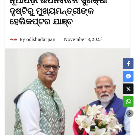
ନୂଆପଡ଼ା ଉପନିର୍ବାଚନ ସୁରକ୍ଷା
ଦୃଷ୍ଟିରୁ ମୁଖ୍ୟମନ୍ତ୍ରୀଙ୍କ
ହେଲିକପ୍ଟର ଯାଞ୍ଚ
By
odishadarpan
November 8, 2025