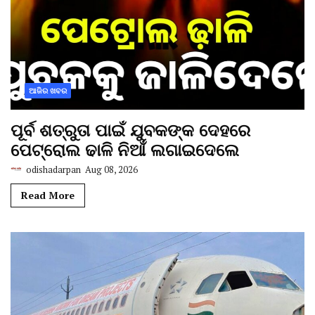
ଆଜିର ଖବର
ପୂର୍ବ ଶତ୍ରୁତା ପାଇଁ ଯୁବକଙ୍କ ଦେହରେ
ପେଟ୍ରୋଲ ଢାଳି ନିଆଁ ଲଗାଇଦେଲେ
odishadarpan
Aug 08, 2026
Read More