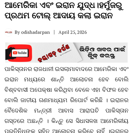
ଆମେରିକା ଏବଂ ଇରାନ ଯୁଦ୍ଧ।ହର୍ମୁଜରୁ
ପ୍ରଥମ ଟୋଲ୍‌ ଆଦାୟ କଲା ଇରାନ
By
odishadarpan
April 25, 2026
ପାକିସ୍ତାନର ରାଜଧାନୀ ଇସଲାମାବାଦରେ ଆମେରିକା ଏବଂ
ଇରାନ ମଧ୍ୟରେ ଶାନ୍ତି ଆଲୋଚନା ହେବ ବୋଲି
ବିଶ୍ବବାସୀ ଅପେକ୍ଷା କରିଥିବା ‌ବେଳେ ଏହା ବିଫଳ ହେବ
ବୋଲି ଜାତୀୟ ଗଣମାଧ୍ୟମ ରିପୋର୍ଟ କରିଛି । ଇରାନର
ବୈଦେଶିକ ମନ୍ତ୍ରୀ ଆବାସ ଆରାଘଚି ପାକିସ୍ତାନ
ଗସ୍ତରେ ଅଛନ୍ତି । କିନ୍ତୁ ସେ ସିଧାସଳଖ ଆମେରିକୀୟ
ପ୍ରତିନିଧିଙ୍କ ସହିତ ଆଲୋଚନା କରିବେ ନାହିଁ ।ଇରାନର