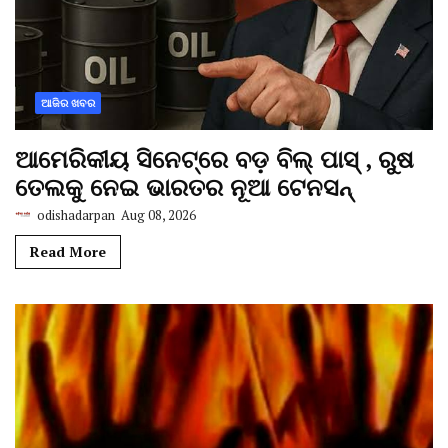
ଆଜିର ଖବର
ଆମେରିକୀୟ ସିନେଟ୍‌ରେ ବଡ଼ ବିଲ୍‌ ପାସ୍‌ , ରୁଷ
ତେଲକୁ ନେଇ ଭାରତର ନୂଆ ଟେନସନ୍
odishadarpan
Aug 08, 2026
Read More