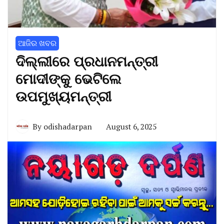
ଆଜିର ଖବର
ଦିଲ୍ଲୀରେ ପ୍ରଧାନମନ୍ତ୍ରୀ
ମୋଦୀଙ୍କୁ ଭେଟିଲେ
ଉପମୁଖ୍ୟମନ୍ତ୍ରୀ
By
odishadarpan
August 6, 2025