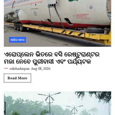
ଆଜିର ଖବର
ଏରୋପ୍ଲେନ ଭିତରେ ବସି ରେଷ୍ଟୁରାଣ୍ଟର
ମଜା ନେବେ ପୁରୀବାସୀ ଏବଂ ପର୍ଯ୍ୟଟକ
odishadarpan
Aug 08, 2026
Read More