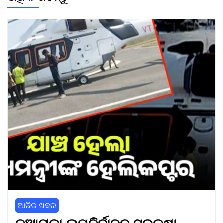
ଆଜିର ଖବର