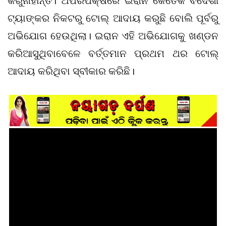
କରୁନାହାନ୍ତି। ଅପରପକ୍ଷରେ ଇରାନ କେତେକ ବିଦେଶୀ
ଟ୍ୟାଙ୍କର ନିକଟରୁ ଟୋଲ୍‌ ଆଦାୟ କରୁଛି ବୋଲି ପୂର୍ବରୁ
ଅଭିଯୋଗ ହେଉଥିଲା। ଇରାନ ଏହି ଅଭିଯୋଗକୁ ଖଣ୍ଡନ
କରିଆସୁଥିବାବେଳେ ବର୍ତ୍ତମାନ ପ୍ରଥମ ଥର ଟୋଲ୍‌
ଆଦାୟ କରିଥିବା ସ୍ବୀକାର କରିଛି।