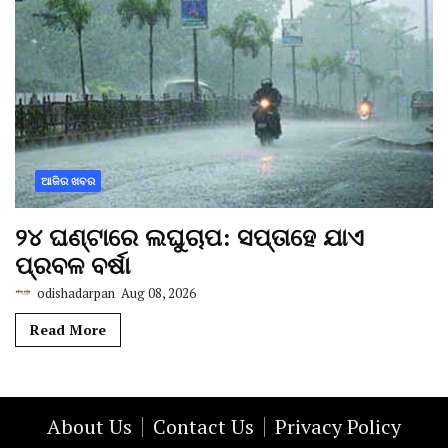
ଆଜିର ଖବର
୨୪ ଘଣ୍ଟାରେ ଲଘୁଚାପ: ସପ୍ତାହେ ଯାଏ
ପ୍ରବଳ ବର୍ଷା
odishadarpan
Aug 08, 2026
Read More
About Us
Contact Us
Privacy Policy