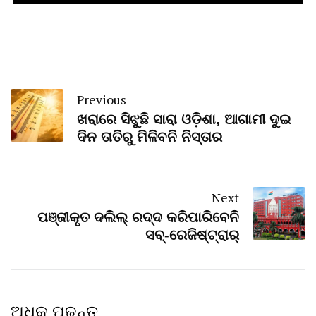
Previous
ଖରାରେ ସିଝୁଛି ସାରା ଓଡ଼ିଶା, ଆଗାମୀ ଦୁଇ
ଦିନ ତାତିରୁ ମିଳିବନି ନିସ୍ତାର
Next
ପଞ୍ଜୀକୃତ ଦଲିଲ୍‌ ରଦ୍ଦ କରିପାରିବେନି
ସବ୍‌-ରେଜିଷ୍ଟ୍ରାର୍‌
ଅଧିକ ପଢନ୍ତୁ