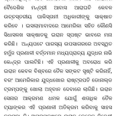
ବୈଦେଶିକ ମନ୍ତ୍ରୀ ଆବାସ ଆରାଘଚି କେବଳ
ଉଚ୍ଚସ୍ତରୀୟ ପାକିସ୍ତାନୀ ଅଧିକାରୀଙ୍କୁ ସାକ୍ଷାତ
କରିବେ । ଇସଲାମାବାଦରେ ଆମେରିକା ସହିତ କୌଣସି
ସିଧାସଳଖ ସାକ୍ଷାତକୁ ଇରାନ ସ୍ପଷ୍ଟ ଭାବରେ ମନା
କରିଛି। ଅନ୍ୟପଟେ ପାରସ୍ୟ ଉପସାଗରରେ ଅବସ୍ଥିତ
ହର୍ମୁଜ ପ୍ରଣାଳୀ ବର୍ତ୍ତମାନ ମଧ୍ୟପ୍ରାଚ୍ୟ ଯୁଦ୍ଧର ନାଭି
କେନ୍ଦ୍ର ପାଲଟିଛି। ଏହି ପ୍ରଣାଳୀକୁ ଅବରୋଧ କରି
ଇରାନ କେବଳ ବିଶ୍ବରେ ତୈଳ ସଙ୍କଟ ସୃଷ୍ଟି କରିନାହିଁ,
ବରଂ ଆମେରିକାର ଯୁଦ୍ଧଖୋର ରାଷ୍ଟ୍ରପତି ଡୋନାଲ୍ଡ
ଟ୍ରମ୍ପଙ୍କୁ ଖୋଲା ଅହ୍ବାନ ଦେବାରେ ଲାଗିଛି। ଇରାନ
ସେନାର ଆକ୍ରମଣ ଧମକ ଯୋଗୁଁ ଶତାଧିକ ତୈଳ
ଟ୍ୟାଙ୍କର ଏହି ପ୍ରଣାଳୀ ଅତିକ୍ରମ କରିବାକୁ ସାହସ