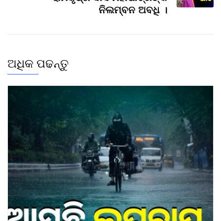
ନିଲମ୍ବନ ଅବଧି ।
ଅଧିକ ପଢନ୍ତୁ