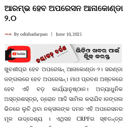
ଆରମ୍ଭ ହେବ ଅପରେସନ ଆନାକୋଣ୍ଡା
୨.୦
By
odishadarpan
June 10, 2025
ଖୁବଶୀଘ୍ର ହେବ ଅପରେସନ୍ ଆନାକୋଣ୍ଡା-୨। ସରଣ୍ଡା
ଜଙ୍ଗଲରେ ହେବ ଅପରେସନ୍‌। ମାଓ ପ୍ରବଣ ଅଞ୍ଚଳରେ
ହେବ ଏହି ବଡ଼ କାର୍ଯ୍ୟାନୁଷ୍ଠାନ। ଅତ୍ୟାଧୁନିକ
ଅସ୍ତ୍ରଶସ୍ତ୍ର, ଡ୍ରୋନ ଆଦି ସାମିଲ କରାଯିବ।ଜଙ୍ଗଲ
ଭିତରେ ଲୁଚି ଥିବା ନକ୍ସଲଙ୍କ ଦମନ ଏହି ଅପରେସନର
ମୂଳ ଉଦ୍ଦେଶ୍ୟ । ଏଥିସହ CRPFର ସ୍ଵତନ୍ତ୍ର