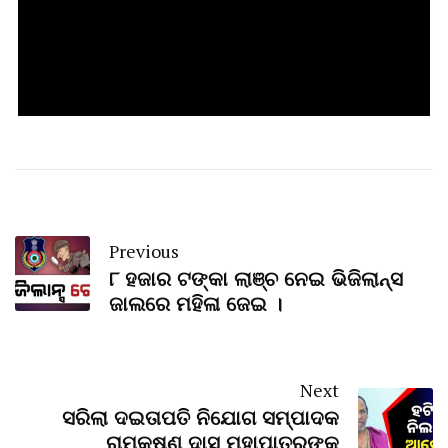
Previous
୮ ହଜାର ଟଙ୍କା ଲାଞ୍ଚ ନେଇ ଭିଜିଲାନ୍ସ
ଜାଲରେ ମହିଳା ଜେଇ ।
Next
ସରିଲା ଦଇତାପତି ନିଯୋଗ ସମ୍ପାଦକ
ରାମକୃଷ୍ଣ ଦାସ ମହାପାତ୍ରଙ୍କ