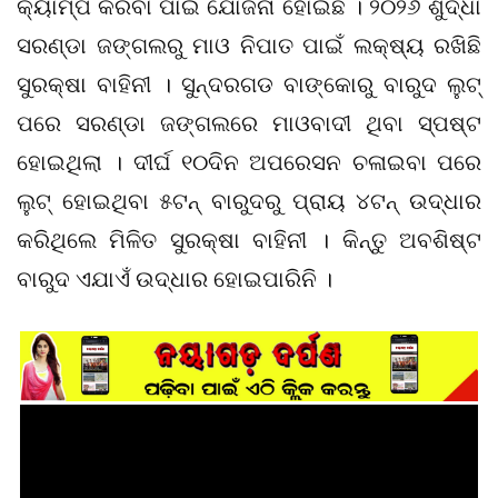
କ୍ୟାମ୍ପ କରିବା ପାଇଁ ଯୋଜନା ହୋଇଛି । ୨୦୨୬ ଶୁଦ୍ଧା
ସରଣ୍ଡା ଜଙ୍ଗଲରୁ ମାଓ ନିପାତ ପାଇଁ ଲକ୍ଷ୍ୟ ରଖିଛି
ସୁରକ୍ଷା ବାହିନୀ । ସୁନ୍ଦରଗଡ ବାଙ୍କୋରୁ ବାରୁଦ ଲୁଟ୍
ପରେ ସରଣ୍ଡା ଜଙ୍ଗଲରେ ମାଓବାଦୀ ଥିବା ସ୍ପଷ୍ଟ
ହୋଇଥିଲା । ଦୀର୍ଘ ୧୦ଦିନ ଅପରେସନ ଚଳାଇବା ପରେ
ଲୁଟ୍ ହୋଇଥିବା ୫ଟନ୍ ବାରୁଦରୁ ପ୍ରାୟ ୪ଟନ୍ ଉଦ୍ଧାର
କରିଥିଲେ ମିଳିତ ସୁରକ୍ଷା ବାହିନୀ । କିନ୍ତୁ ଅବଶିଷ୍ଟ
ବାରୁଦ ଏଯାଏଁ ଉଦ୍ଧାର ହୋଇପାରିନି ।