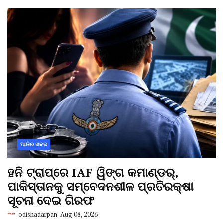
ଆଜିର ଖବର
ହନି ଟ୍ରାପ୍‌ରେ IAF ୱିଙ୍ଗ କମାଣ୍ଡର୍,
ପାକିସ୍ତାନକୁ ସମ୍ବେଦନଶୀଳ ପ୍ରତିରକ୍ଷା
ସୂଚନା ଦେଇ ଗିରଫ
odishadarpan
Aug 08, 2026