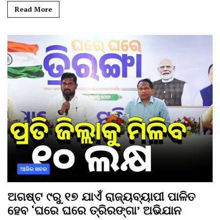
Read More
ଆଜିର ଖବର
ଅଗଷ୍ଟ ୯ରୁ ୧୭ ଯାଏଁ ରାଜ୍ୟବ୍ୟାପୀ ପାଳିତ
ହେବ ‘ଘରେ ଘରେ ତ୍ରିରଙ୍ଗା’ ଅଭିଯାନ