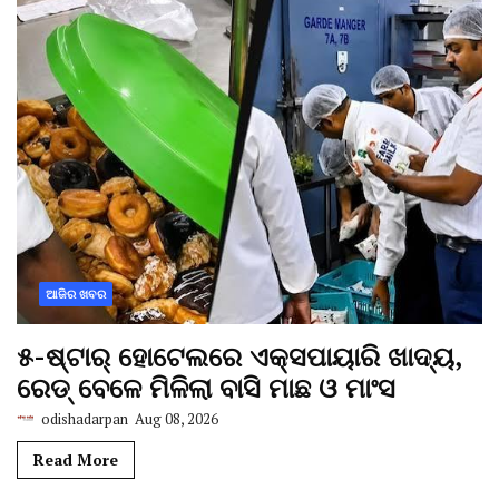
ଆଜିର ଖବର
୫-ଷ୍ଟାର୍ ହୋଟେଲରେ ଏକ୍ସପାୟାରି ଖାଦ୍ୟ,
ରେଡ୍ ବେଳେ ମିଳିଲା ବାସି ମାଛ ଓ ମାଂସ
odishadarpan
Aug 08, 2026
Read More