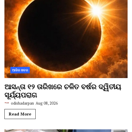
ଆଜିର ଖବର
ଆସନ୍ତା ୧୨ ତାରିଖରେ ଚଳିତ ବର୍ଷର ଦ୍ୱିତୀୟ
ସୂର୍ଯ୍ୟପରାଗ
odishadarpan
Aug 08, 2026
Read More