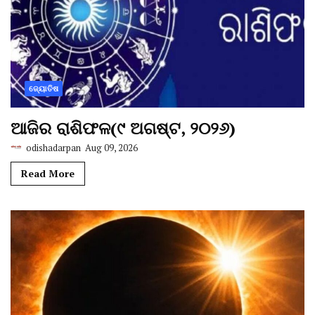
ଜ୍ୟୋତିଷ
ଆଜିର ରାଶିଫଳ(୯ ଅଗଷ୍ଟ, ୨୦୨୬)
odishadarpan
Aug 09, 2026
Read More