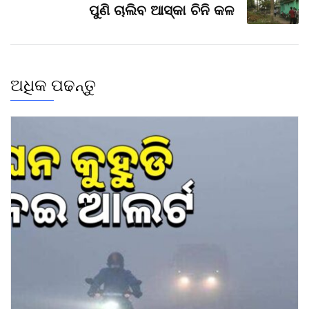
ପୁଣି ଚାଲିବ ଆସ୍କା ଚିନି କଳ
ଅଧିକ ପଢନ୍ତୁ