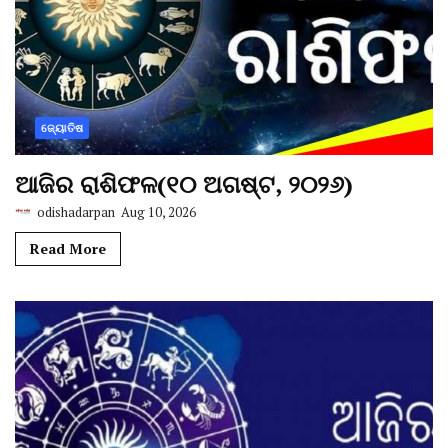
ଜ୍ୟୋତିଷ
ଆଜିର ରାଶିଫଳ(୧୦ ଅଗଷ୍ଟ, ୨୦୨୬)
odishadarpan
Aug 10, 2026
Read More