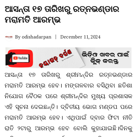
ଆସନ୍ତା ୧୭ ତାରିଖରୁ ରତ୍ନଭଣ୍ଡାର
ମରାମତି ଆରମ୍ଭ
By
odishadarpan
December 11, 2024
ଆସନ୍ତା ୧୭ ତାରିଖରୁ ଶ୍ରୀମନ୍ଦିର ରତ୍ନଭଣ୍ଡାର
ମରାମତି ଆରମ୍ଭ ହେବ। ମଙ୍ଗଳବାର ବସିଥିବା ଛତିଶା
ନିଯୋଗ ବୈଠକ ପରେ ଶ୍ରୀମନ୍ଦିର ମୁଖ୍ୟ ପ୍ରଶାସକ
ଏହି ସୂଚନା ଦେଇଛନ୍ତି। ଦ୍ବିତୀୟ ଭୋଗ ମଣ୍ଡପ ପରେ
ମରାମତି ଆରମ୍ଭ ହେବ। ଏଥିପାଇଁ ଦ୍ବାର ଫିଟା ନୀତି
ରାତି ୨ଟାରୁ ଆରମ୍ଭ ହେବ ବୋଲି କୁହାଯାଇଛି।ଦିନକୁ