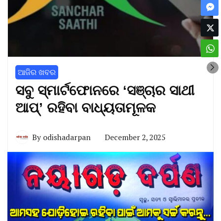
ଆଜିର ଖବର
ସବୁ ସ୍ମାର୍ଟଫୋନରେ ‘ସଞ୍ଚାର ସାଥୀ
ଆପ୍‌’ ରହିବା ବାଧ୍ୟତାମୂଳକ
By
odishadarpan
December 2, 2025