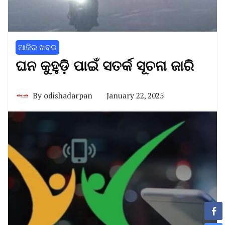
ଆଜିର ଖବର
ଘନ କୁହୁଡ଼ି ପାଇଁ ସତର୍କ ସୂଚନା ଜାରି
By
odishadarpan
January 22, 2025