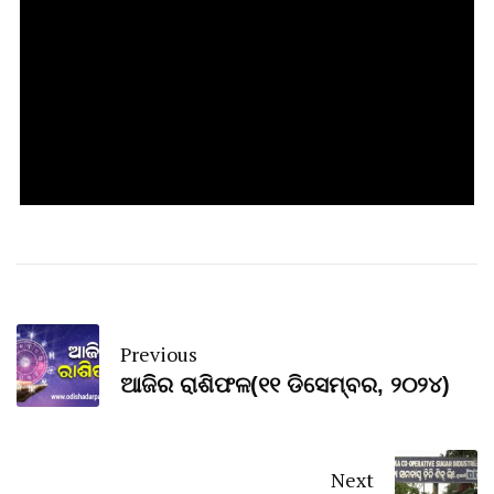
Previous
ଆଜିର ରାଶିଫଳ(୧୧ ଡିସେମ୍ବର, ୨୦୨୪)
Next