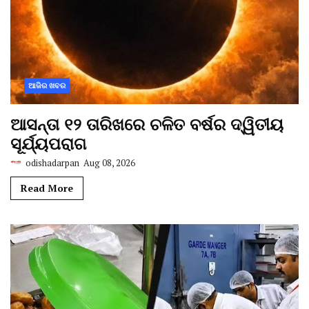
ଆଜିର ଖବର
ଆସନ୍ତା ୧୨ ତାରିଖରେ ଚଳିତ ବର୍ଷର ଦ୍ୱିତୀୟ
ସୂର୍ଯ୍ୟପରାଗ
odishadarpan
Aug 08, 2026
Read More