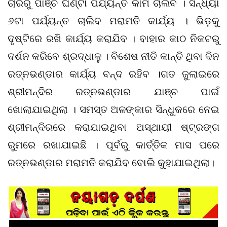
ଚାରିରୁ ପାଞ୍ଚ ଘଣ୍ଟା ପର୍ଯ୍ୟନ୍ତ କାମ ଚାଲିବ । ସନ୍ଧ୍ୟା
୬ଟା ପର୍ଯ୍ୟନ୍ତ ଚାଲିବ ମରାମତି କାର୍ଯ୍ୟ । ଭିଡ଼କୁ
ଦୃଷ୍ଟିରେ ରଖି କାର୍ଯ୍ୟ କରାଯିବ । ବାହାର କାଠ ନିକଟରୁ
ଦର୍ଶନ କରିବେ ଶ୍ରଦ୍ଧାଳୁ । ବିଶେଷ ନୀତି କାନ୍ତି ଥିବା ଦିନ
ରତ୍ନଭଣ୍ଡାର କାର୍ଯ୍ୟ ବନ୍ଦ ରହିବ ।ଗତ ଜୁଲାଇରେ
ଶ୍ରୀମନ୍ଦିର ରତ୍ନଭଣ୍ଡାର ଯାଞ୍ଚ ପାଇଁ
ଖୋଲାଯାଇଥିଲା । ସମସ୍ତ ଅଳଙ୍କାର ସିନ୍ଧୁକରେ ନେଇ
ଶ୍ରୀମନ୍ଦିରରେ କରାଯାଇଥିବା ଅସ୍ଥାୟୀ ଷ୍ଟ୍ରଙ୍ଗ
ରୁମରେ ରଖାଯାଇଛି । ପୂର୍ବରୁ କାର୍ତ୍ତିକ ମାସ ପରେ
ରତ୍ନଭଣ୍ଡାର ମରାମତି କରାଯିବ ବୋଲି କୁହାଯାଇଥିଲା।