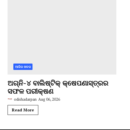
ଆଜିର ଖବର
ଅଗ୍ନି-୪ ବାଲିଷ୍ଟିକ୍ କ୍ଷେପଣାସ୍ତ୍ରର
ସଫଳ ପରୀକ୍ଷଣ
odishadarpan
Aug 06, 2026
Read More