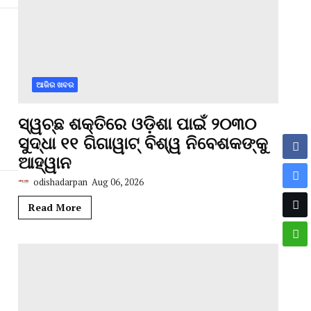
ଆଜିର ଖବର
ସ୍ୱଚ୍ଛ ଶକ୍ତିରେ ଓଡ଼ିଶା ପାଇଁ ୨୦୩୦
ସୁଦ୍ଧା ୧୧ ଗିଗାୱାଟ୍ ବିଶ୍ୱ ନିବେଶକଙ୍କୁ
ଆହ୍ୱାନ
odishadarpan
Aug 06, 2026
Read More