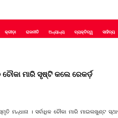
କ୍ରୀଡ଼ା
ରାଜନୀତି
ଅନ୍ୟାନ୍ୟ
ବ୍ୟକ୍ତିତ୍ୱ
ସାହିତ୍ୟ
 ଚୌକା ମାରି ସୃଷ୍ଟି କଲେ ରେକର୍ଡ଼
 ସ୍ମୃତି ମନ୍ଧାନା । ସର୍ବାଧିକ ଚୌକା ମାରି ମାଇଲଖୁଣ୍ଟ ସ୍ଥ