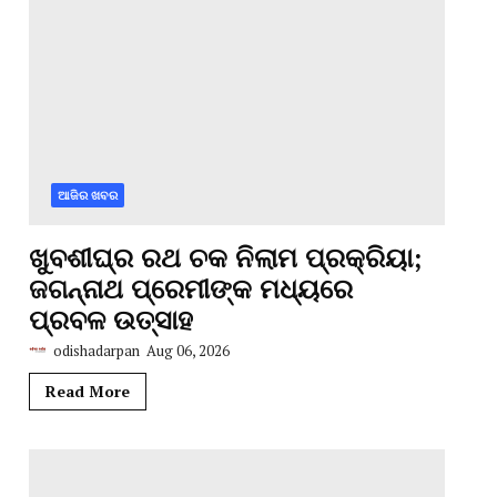
ଆଜିର ଖବର
ଖୁବଶୀଘ୍ର ରଥ ଚକ ନିଲାମ ପ୍ରକ୍ରିୟା;
ଜଗନ୍ନାଥ ପ୍ରେମୀଙ୍କ ମଧ୍ୟରେ
ପ୍ରବଳ ଉତ୍ସାହ
odishadarpan
Aug 06, 2026
Read More