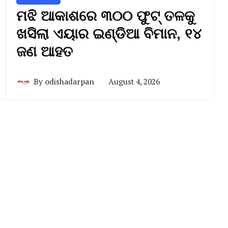
ମଝି ଆକାଶରେ ୩୦୦ ଫୁଟ୍ ତଳକୁ
ଖସିଲା ଏୟାର ଇଣ୍ଡିଆ ବିମାନ, ୧୪
ଜଣ ଆହତ
By
odishadarpan
August 4, 2026