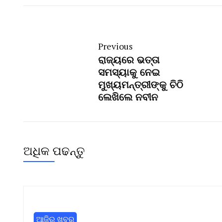
Previous
ରାଜ୍ୟରେ ଭତ୍ତା
ସମସ୍ୟାକୁ ନେଇ
ମୁଖ୍ୟମନ୍ତ୍ରୀଙ୍କୁ ଚିଠି
ଲେଖିଲେ ନବୀନ
ଅଧିକ ପଢନ୍ତୁ
ଆଜିର ଖବର