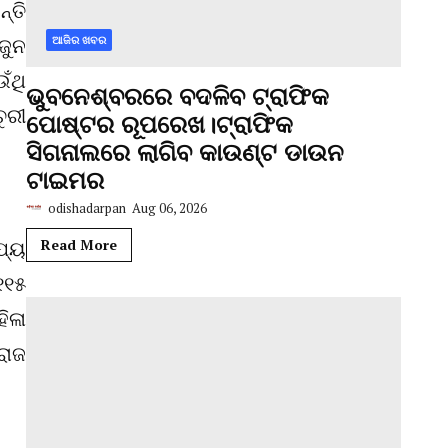
୍ତି
 ଜୁନ
ଆଜିର ଖବର
ଁଥି
ଭୁବନେଶ୍ବରରେ ବଦଳିବ ଟ୍ରାଫିକ
ୁରୀ
ପୋଷ୍ଟର ରୂପରେଖ।ଟ୍ରାଫିକ
ସିଗନାଲରେ ଲାଗିବ କାଉଣ୍ଟ ଡାଉନ
ଟାଇମର
odishadarpan
Aug 06, 2026
ଯ୍ୟ
Read More
୧୧୫
ିଳା
ରାଜ