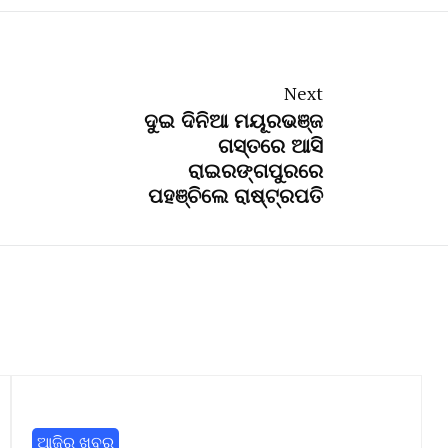
Next
ଦୁଇ ଦିନିଆ ମୟୂରଭଞ୍ଜ
ଗସ୍ତରେ ଆସି
ରାଇରଙ୍ଗପୁରରେ
ପହଞ୍ଚିଲେ ରାଷ୍ଟ୍ରପତି
ଆଜିର ଖବର