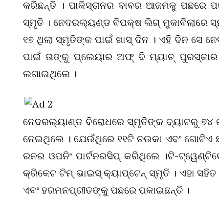
କରିଛନ୍ତି । ପାକିସ୍ତାନର ବାବର ଆଜମକୁ ପଛରେ ପକ
ସ୍ମୃତି । ନେଦରଲ୍ୟଣ୍ଡ ବିପକ୍ଷ ଲିଗ୍ ମୁକାବିଲାରେ ସ୍ମୃତ
୧୭ ଥିଲା ସ୍ମୃତିଙ୍କ ପାଇଁ ଖାସ୍ ଦିନ । ଏହି ଦିନ ସ
ପାଇଁ ତାଙ୍କୁ ପ୍ଲେୟାର ଅଫ୍ ଦି ମ୍ୟାଚ୍ ପୁରସ୍କା
ଲଗାଇଥିଲେ ।
ନେଦରଲ୍ୟାଣ୍ଡ ବିରୋଧରେ ସ୍ମୃତିଙ୍କ ବ୍ୟାଟରୁ ୭୪ ର
ନେଇଥିଲେ । ଯେଉଁଥିରେ ୧୧ଟି ଚଉକା ଏବଂ ଗୋଟିଏ ଛକ
ରନର ଓପନିଂ ପାର୍ଟନରସିପ୍ କରିଥିଲେ ।ଟି-ଟ୍ୱେଣ୍ଟ
କ୍ରିକେଟ ଟିମ୍ ଭାଇସ୍ କ୍ୟାପ୍ଟେନ୍ ସ୍ମୃତି । ଏହା ସହ
ଏବଂ ହରମନପ୍ରୀତଙ୍କୁ ପଛରେ ପକାଇଛନ୍ତି ।