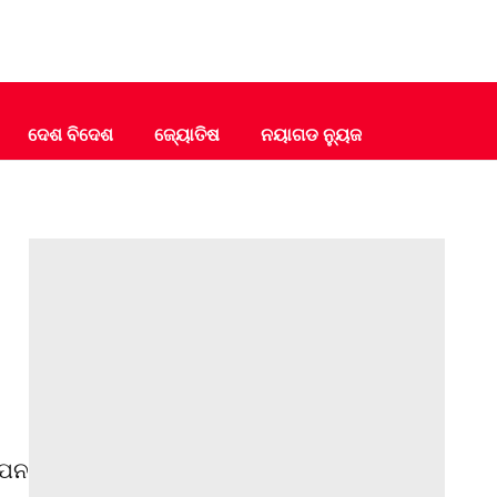
ଦେଶ ବିଦେଶ
ଜ୍ୟୋତିଷ
ନୟାଗଡ ନ୍ୟୁଜ
ାପନ