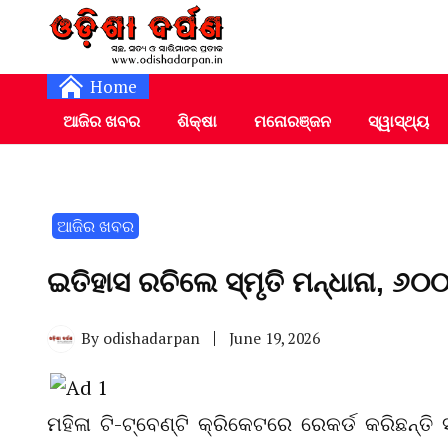
Daily Odia News
Nayagarh Darpan
Home
ଆଜିର ଖବର
ଶିକ୍ଷା
ମନୋରଞ୍ଜନ
ସ୍ୱାସ୍ଥ୍ୟ
ଆଜିର ଖବର
ଇତିହାସ ରଚିଲେ ସ୍ମୃତି ମନ୍ଧାନା, ୬୦୦
By
odishadarpan
June 19, 2026
ମହିଳା ଟି-ଟ୍ବେଣ୍ଟି କ୍ରିକେଟରେ ରେକର୍ଡ କରିଛନ୍ତି