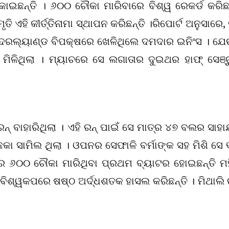
ାଇଛନ୍ତି । ୬୦୦ ଚୌକା ମାରିବାରେ ବିଶ୍ୱ ରେକର୍ଡ କରିଛନ
ି ଏହି କୀର୍ତ୍ତିନାମା ସ୍ଥାପନ କରିଛନ୍ତି ।ରିପୋର୍ଟ ଅନୁସାରେ,
େ ନେଦରଲ୍ୟାଣ୍ଡ ବିପକ୍ଷରେ ଖେଳିଥିଲେ ଦମଦାର ଇନିଂସ । ଯେଉ
ର ମିଳିଥିଲା । ମ୍ୟାଚରେ ସେ ଲଗାତାର ଦୁଇଥର ହାଫ୍ ସେଞ୍ଚ
ନ୍ ବାହାରିଥିଲା । ଏହି ରନ୍ ପାଇଁ ସେ ମାତ୍ର ୪୭ ବଲର ସାହା
ା ସାମିଲ ଥିଲା । ଓପନର ସେଫାଳି ବର୍ମାଙ୍କ ସହ ମିଶି ସେ 
ିରେ ୬୦୦ ଚୌକା ମାରିଥିବା ପ୍ରଥମ ବ୍ୟାଟର ହୋଇଛନ୍ତି ମହ
ିତ ବିଶ୍ୱକପରେ ଷଷ୍ଠ ଅର୍ଦ୍ଧଶତକ ହାସଲ କରିଛନ୍ତି । ମିଥାଲି 