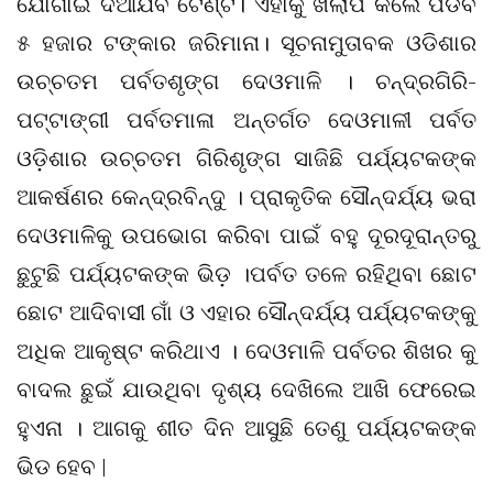
ଯୋଗାଇ ଦିଆଯିବ ଟେଣ୍ଟ। ଏହାକୁ ଖିଲାପ କଲେ ପଡିବ
୫ ହଜାର ଟଙ୍କାର ଜରିମାନା। ସୂଚନାମୁତାବକ ଓଡିଶାର
ଉଚ୍ଚତମ ପର୍ବତଶୃଙ୍ଗ ଦେଓମାଳି । ଚନ୍ଦ୍ରଗିରି-
ପଟ୍ଟାଙ୍ଗୀ ପର୍ବତମାଳା ଅନ୍ତର୍ଗତ ଦେଓମାଳୀ ପର୍ବତ
ଓଡ଼ିଶାର ଉଚ୍ଚତମ ଗିରିଶୃଙ୍ଗ ସାଜିଛି ପର୍ଯ୍ୟଟକଙ୍କ
ଆକର୍ଷଣର କେନ୍ଦ୍ରବିନ୍ଦୁ । ପ୍ରାକୃତିକ ସୌନ୍ଦର୍ଯ୍ୟ ଭରା
ଦେଓମାଳିକୁ ଉପଭୋଗ କରିବା ପାଇଁ ବହୁ ଦୂରଦୂରାନ୍ତରୁ
ଛୁଟୁଛି ପର୍ଯ୍ୟଟକଙ୍କ ଭିଡ଼ ।ପର୍ବତ ତଳେ ରହିଥିବା ଛୋଟ
ଛୋଟ ଆଦିବାସୀ ଗାଁ ଓ ଏହାର ସୌନ୍ଦର୍ଯ୍ୟ ପର୍ଯ୍ୟଟକଙ୍କୁ
ଅଧିକ ଆକୃଷ୍ଟ କରିଥାଏ । ଦେଓମାଳି ପର୍ବତର ଶିଖର କୁ
ବାଦଲ ଛୁଇଁ ଯାଉଥିବା ଦୃଶ୍ୟ ଦେଖିଲେ ଆଖି ଫେରେଇ
ହୁଏନା । ଆଗକୁ ଶୀତ ଦିନ ଆସୁଛି ତେଣୁ ପର୍ଯ୍ୟଟକଙ୍କ
ଭିଡ ହେବ |