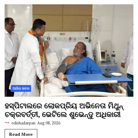
ଆଜିର ଖବର
ହସ୍ପିଟାଲରେ ଲୋକପ୍ରିୟ ଅଭିନେତା ମିଥୁନ୍
ଚକ୍ରବର୍ତ୍ତୀ, ଭେଟିଲେ ଶୁଭେନ୍ଦୁ ଅଧିକାରୀ
odishadarpan
Aug 08, 2026
Read More