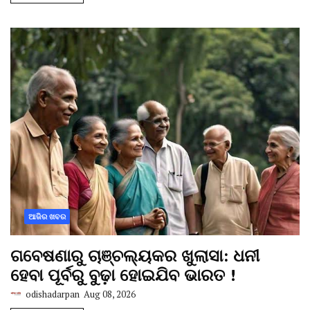
ଆଜିର ଖବର
ଗବେଷଣାରୁ ଚାଞ୍ଚଲ୍ୟକର ଖୁଲାସା: ଧନୀ
ହେବା ପୂର୍ବରୁ ବୁଢ଼ା ହୋଇଯିବ ଭାରତ !
odishadarpan
Aug 08, 2026