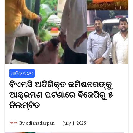
ଆଜିର ଖବର
ବିଏମସି ଅତିରିକ୍ତ କମିଶନରଙ୍କୁ
ଆକ୍ରମଣ ଘଟଣାରେ ବିଜେପିରୁ ୫
ନିଲମ୍ବିତ
By
odishadarpan
July 1, 2025