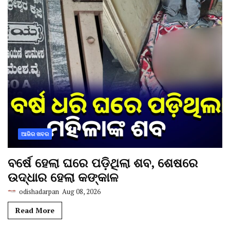
ଆଜିର ଖବର
ବର୍ଷେ ହେଲା ଘରେ ପଡ଼ିଥିଲା ଶବ, ଶେଷରେ
ଉଦ୍ଧାର ହେଲା କଙ୍କାଳ
odishadarpan
Aug 08, 2026
Read More