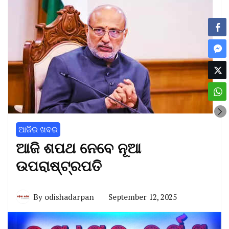
ଆଜିର ଖବର
ଆଜି ଶପଥ ନେବେ ନୂଆ
ଉପରାଷ୍ଟ୍ରପତି
By
odishadarpan
September 12, 2025