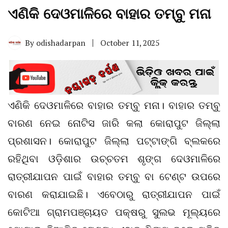
ଏଣିକି ଦେଓମାଳିରେ ବାହାର ତମ୍ବୁ ମନା
By
odishadarpan
October 11, 2025
ଏଣିକି ଦେଓମାଳିରେ ବାହାର ତମ୍ବୁ ମନା। ବାହାର ତମ୍ବୁ
ବାରଣ ନେଇ ନୋଟିସ ଜାରି କଲା କୋରାପୁଟ ଜିଲ୍ଲା
ପ୍ରଶାସନ। କୋରାପୁଟ ଜିଲ୍ଲା ପଟ୍ଟାଙ୍ଗି ବ୍ଲକରେ
ରହିଥିବା ଓଡ଼ିଶାର ଉଚ୍ଚତମ ଶୃଙ୍ଗ ଦେଓମାଳିରେ
ରାତ୍ରୀଯାପନ ପାଇଁ ବାହାର ତମ୍ବୁ ବା ଟେଣ୍ଟ ଉପରେ
ବାରଣ କରାଯାଇଛି। ଏବେଠାରୁ ରାତ୍ରୀଯାପନ ପାଇଁ
କୋଟିଆ ଗ୍ରାମପଞ୍ଚାୟତ ପକ୍ଷରୁ ସୁଲଭ ମୂଲ୍ୟରେ