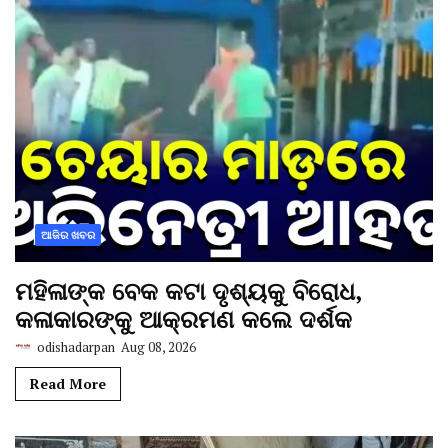
ଆଜିର ଖବର
ମହିଳାଙ୍କ ବେକ କଟା ଦୃଶ୍ୟକୁ ବିରୋଧ,
କଳାକାରଙ୍କୁ ଆକ୍ରମଣ କଲେ ଦର୍ଶକ
odishadarpan
Aug 08, 2026
Read More