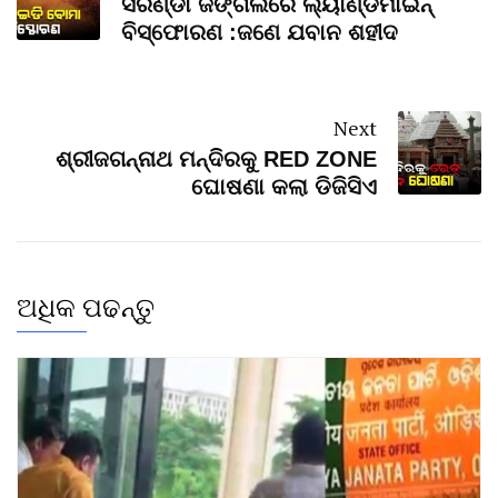
ସରଣ୍ଡା ଜଙ୍ଗଲରେ ଲ୍ୟାଣ୍ଡମାଇନ୍
ବିସ୍ଫୋରଣ :ଜଣେ ଯବାନ ଶହୀଦ
Next
ଶ୍ରୀଜଗନ୍ନାଥ ମନ୍ଦିରକୁ RED ZONE
ଘୋଷଣା କଲା ଡିଜିସିଏ
ଅଧିକ ପଢନ୍ତୁ