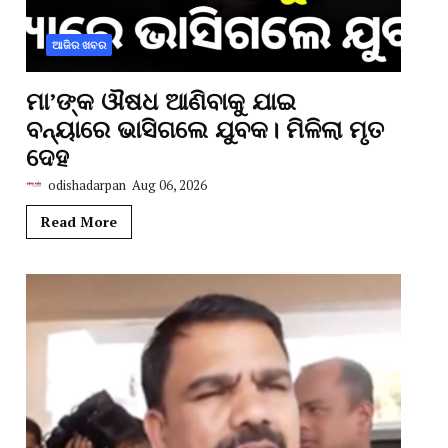
ଆଜିର ଖବର
ମା’ଙ୍କ ଔଷଧ ଆଣିବାକୁ ଯାଇ
ବନ୍ୟାରେ ଭାସିଗଲେ ଯୁବକ। ମିଳିଲା ମୃତ
ଦେହ
odishadarpan
Aug 06, 2026
Read More