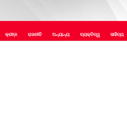
କ୍ରୀଡ଼ା
ରାଜନୀତି
ଅନ୍ୟାନ୍ୟ
ବ୍ୟକ୍ତିତ୍ୱ
ସାହିତ୍ୟ