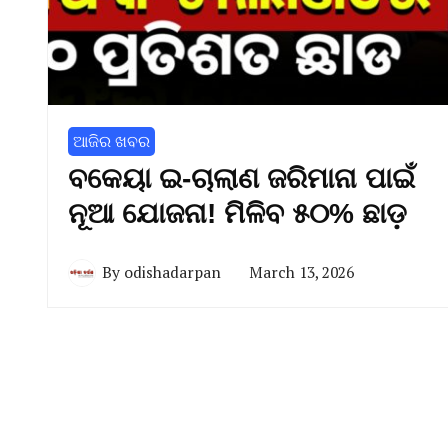
ଆଜିର ଖବର
ବକେୟା ଇ-ଚାଲାଣ ଜରିମାନା ପାଇଁ
ନୂଆ ଯୋଜନା! ମିଳିବ ୫୦% ଛାଡ଼
By
odishadarpan
March 13, 2026