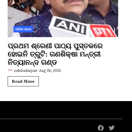
ଆଜିର ଖବର
ପ୍ରଥମ ଶ୍ରେଣୀ ପାଠ୍ୟ ପୁସ୍ତକରେ
ହୋଇନି ତ୍ରୁଟି: ଗଣଶିକ୍ଷା ମନ୍ତ୍ରୀ
ନିତ୍ୟାନନ୍ଦ ଗଣ୍ଡ
odishadarpan
Aug 06, 2026
Read More