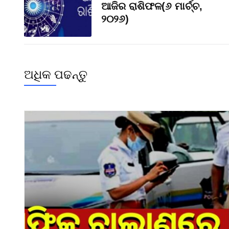
ଆଜିର ରାଶିଫଳ(୬ ମାର୍ଚ୍ଚ,
୨୦୨୬)
ଅଧିକ ପଢନ୍ତୁ