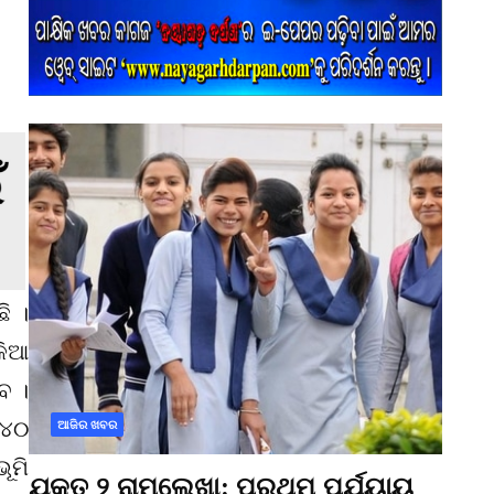
ି ।
କିଆ
େ ।
 ୪୦
ଆଜିର ଖବର
ୂମି
ଯୁକ୍ତ ୨ ନାମଲେଖା: ପ୍ରଥମ ପର୍ଯ୍ୟାୟ