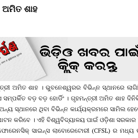
ୀ ଅମିତ ଶାହ
ତ୍ରୀ ଅମିତ ଶାହ । ଭୁବନେଶ୍ୱରର ବିଭିନ୍ନ ସ୍ଥାନରେ ଲାଗିଛ
ମ୍ପର୍କିତ ବଡ଼ ବଡ଼ ହୋର୍ଡିଂ । ଗୃହମନ୍ତ୍ରୀ ଅମିତ ଶାହ ଦିନି
ନ୍ୟ ସ୍ଥାନରେ ଥିବା ବିଭିନ୍ନ କାର୍ଯ୍ୟକ୍ରମରେ ସାମିଲ ହେବ
ାଟନ କରିବେ । ଏହି ବିଶ୍ୱବିଦ୍ୟାଳୟ ପାଇଁ ଓଡ଼ିଶା ସରକାର
ଫୋରେନସିକ୍ ସାଇନ୍ସ ଲାବୋରେଟୋରୀ (CFSL) ର ମଧ୍ୟ ଭ