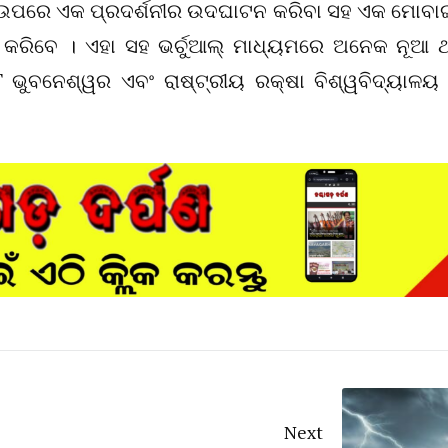
ତା ଉପରେ ଏକ ପ୍ରଦର୍ଶନୀର ଉଦଘାଟନ କରିବା ସହ ଏକ ମୋବା
 କରିବେ । ଏହା ସହ ଭର୍ଚୁଆଲ୍ ମାଧ୍ୟମରେ ଅନେକ ନୂଆ ଥ
ଭୁବନେଶ୍ୱର ଏବଂ ରାଷ୍ଟ୍ରୀୟ ରକ୍ଷା ବିଶ୍ୱବିଦ୍ୟାଳୟ
Next