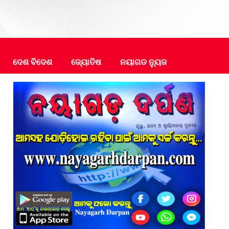
ଦେଶ ବିଦେଶ
ଜ୍ୟୋତିଷ
ନୟାଗଡ ନ୍ୟୁଜ