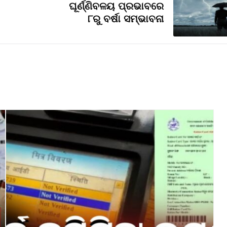
ଘୂର୍ଣ୍ଣିବଳୟ ପ୍ରଭାବରେ
୮ରୁ ବର୍ଷା ସମ୍ଭାବନା