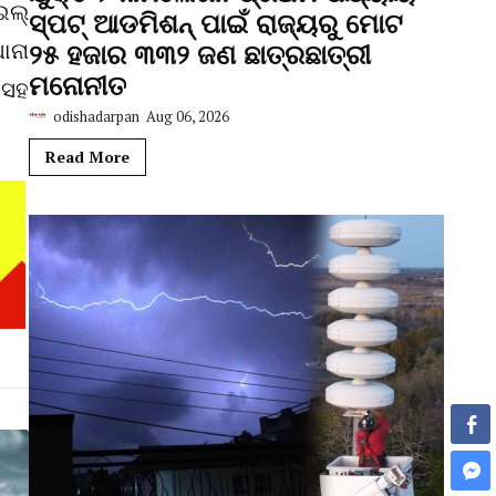
ଇଲ୍
ସ୍ପଟ୍ ଆଡମିଶନ୍ ପାଇଁ ରାଜ୍ୟରୁ ମୋଟ
ାନା
୨୫ ହଜାର ୩୩୨ ଜଣ ଛାତ୍ରଛାତ୍ରୀ
ମନୋନୀତ
 ସହ
odishadarpan
Aug 06, 2026
Read More