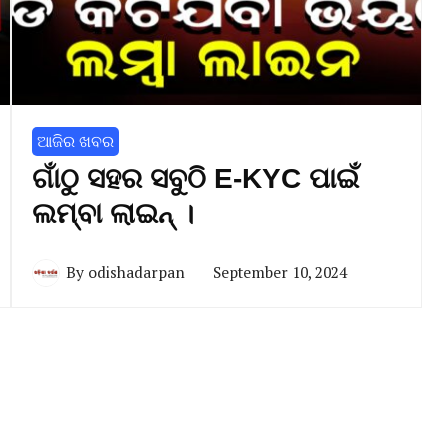
ଆଜିର ଖବର
ଗାଁଠୁ ସହର ସବୁଠି E-KYC ପାଇଁ
ଲମ୍ବା ଲାଇନ୍‌ ।
By
odishadarpan
September 10, 2024