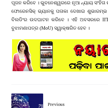
ପୂଜନ କରିବେ । ଭୁବନେଶ୍ୱରରେ ନୂଆ ନ୍ୟାୟ ସଂହି
ଫୋରେନସିକ୍ ଭ୍ୟାନକୁ ପତାକା ଦେଖାଇ ଶୁଭାରମ୍ଭ
ବିଲଡିଂର ଉଦଘାଟନ କରିବେ । ଏହି ଅବସରରେ IIT 
ବୁଝାମଣାପତ୍ର (MoU) ସ୍ୱାକ୍ଷରିତ ହେବ ।
Previous