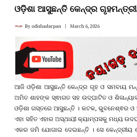
ଓଡ଼ିଶା ଆସୁଛନ୍ତି କେନ୍ଦ୍ର ଗୃହମନ୍ତ୍ର
By
odishadarpan
March 6, 2026
ଆଜି ଓଡ଼ିଶା ଆସୁଛନ୍ତି କେନ୍ଦ୍ର ଗୃହ ଓ ସମବାୟ ମନ୍
ଅମିତ ଶାହଙ୍କ ସ୍ଵାଗତ ସହ ଉଦ୍‌ଘାଟିତ ଓ ଶିଳାନ୍ୟାସ ସ
ଓଡ଼ିଶା ଗସ୍ତରେ ଆସୁଛନ୍ତି । କଟକ, ଭୁବନେଶ୍ଵର ଓ ଅ
ଏହା ସହିତ ଏହାର ଅସ୍ଥାୟୀ କ୍ୟାମ୍ପସକୁ ମଧ୍ୟ ଉଦଘ
ଏକର ଜମି ଯୋଗାଇ ଦେଇଛନ୍ତି । ସେ କେନ୍ଦ୍ରୀୟ 