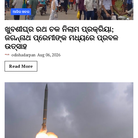
ଆଜିର ଖବର
ଖୁବଶୀଘ୍ର ରଥ ଚକ ନିଲାମ ପ୍ରକ୍ରିୟା;
ଜଗନ୍ନାଥ ପ୍ରେମୀଙ୍କ ମଧ୍ୟରେ ପ୍ରବଳ
ଉତ୍ସାହ
odishadarpan
Aug 06, 2026
Read More