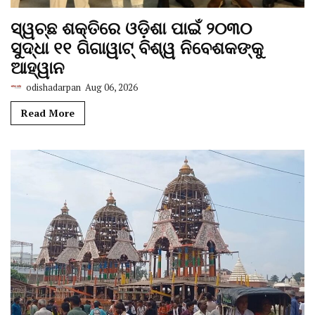
ସ୍ୱଚ୍ଛ ଶକ୍ତିରେ ଓଡ଼ିଶା ପାଇଁ ୨୦୩୦
ସୁଦ୍ଧା ୧୧ ଗିଗାୱାଟ୍ ବିଶ୍ୱ ନିବେଶକଙ୍କୁ
ଆହ୍ୱାନ
odishadarpan
Aug 06, 2026
Read More