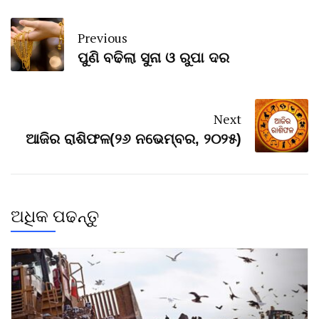
Previous
ପୁଣି ବଢିଲା ସୁନା ଓ ରୁପା ଦର
Next
ଆଜିର ରାଶିଫଳ(୨୬ ନଭେମ୍ବର, ୨୦୨୫)
ଅଧିକ ପଢନ୍ତୁ