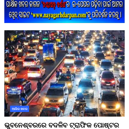
ଆଜିର ଖବର
ଭୁବନେଶ୍ବରରେ ବଦଳିବ ଟ୍ରାଫିକ ପୋଷ୍ଟର