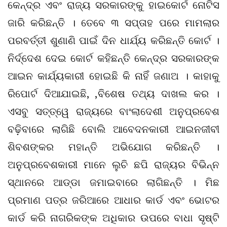
କେନ୍ଦ୍ର ଏବଂ ରାଜ୍ୟ ସରକାରଙ୍କୁ ହାଇକୋର୍ଟ ନୋଟିସ
ଜାରି କରିଛନ୍ତି । ତେବେ ୩ ସପ୍ତାହ ପରେ ମାମଲାର
ପରବର୍ତ୍ତୀ ଶୁଣାଣି ପାଇଁ ଦିନ ଧାର୍ଯ୍ୟ କରିଛନ୍ତି କୋର୍ଟ ।
ନିର୍ଦ୍ଦେଶ ଦେଇ କୋର୍ଟ କହିଛନ୍ତି କେନ୍ଦ୍ର ସରକାରଙ୍କ
ଆଇନ କାର୍ଯ୍ୟକାରୀ ହୋଇଛି କି ନାହିଁ ଜଣାଅ । କାହାକୁ
ରିପୋର୍ଟ ଦିଆଯାଇଛି, ,ବିଶେଷ ତଥ୍ୟ ଦାଖଲ କର ।
ଏସବୁ ସତ୍ତ୍ୱେ ରାଜ୍ୟରେ ବାଂଲାଦେଶୀ ଅନୁପ୍ରବେଶ
ବଢ଼ିବାରେ ଲାଗିଛି ବୋଲି ଆବେଦନକାରୀ ଆଇନଜୀବୀ
ଶିବଶଙ୍କର ମହାନ୍ତି ଅଭିଯୋଗ କରିଛନ୍ତି ।
ଅନୁପ୍ରବେଶକାରୀ ମାନେ ଲୁଚି ଛପି ରାଜ୍ୟର ବିଭିନ୍ନ
ସ୍ଥାନରେ ଆଡ୍ଡା ଜମାଇବାରେ ଲାଗିଛନ୍ତି । ମିଛ
ପ୍ରମାଣ ପତ୍ର ଜରିଆରେ ଆଧାର କାର୍ଡ ଏବଂ ଭୋଟର
କାର୍ଡ କରି ନାଗରିକଙ୍କ ଅଧିକାର ଉପରେ ବାଧା ସୃଷ୍ଟି