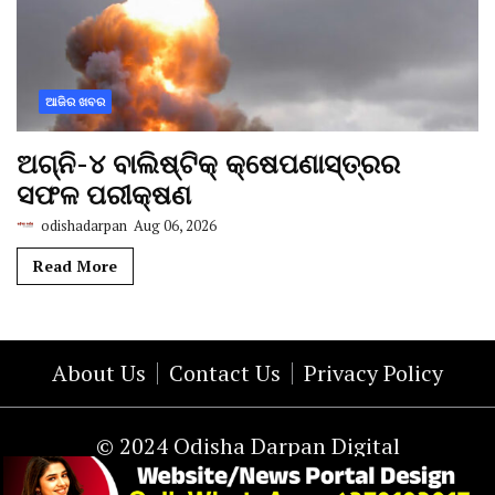
ଆଜିର ଖବର
ଅଗ୍ନି-୪ ବାଲିଷ୍ଟିକ୍ କ୍ଷେପଣାସ୍ତ୍ରର
ସଫଳ ପରୀକ୍ଷଣ
odishadarpan
Aug 06, 2026
Read More
About Us
Contact Us
Privacy Policy
© 2024 Odisha Darpan Digital