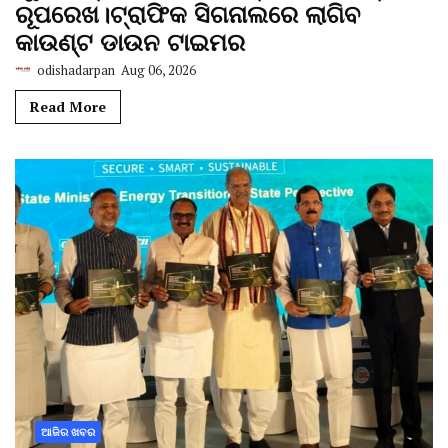
ରୂପରେଖ।ଟ୍ରାଫିକ ସିଗନାଲରେ ଲାଗିବ
କାଉଣ୍ଟ ଡାଉନ ଟାଇମର
odishadarpan
Aug 06, 2026
Read More
ଆଜିର ଖବର