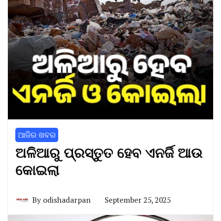
ଆଜିର ଖବର
ଅଳିଆରୁ ପ୍ରସ୍ତୁତ ହେବ ଏନର୍ଜି ଆଉ
କୋଇଲା
By
odishadarpan
September 25, 2025