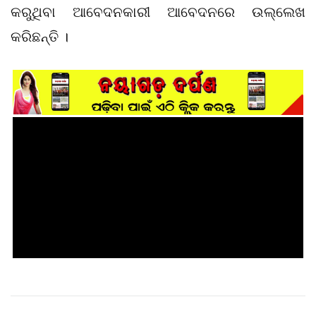
କରୁଥିବା ଆବେଦନକାରୀ ଆବେଦନରେ ଉଲ୍ଲେଖ
କରିଛନ୍ତି ।