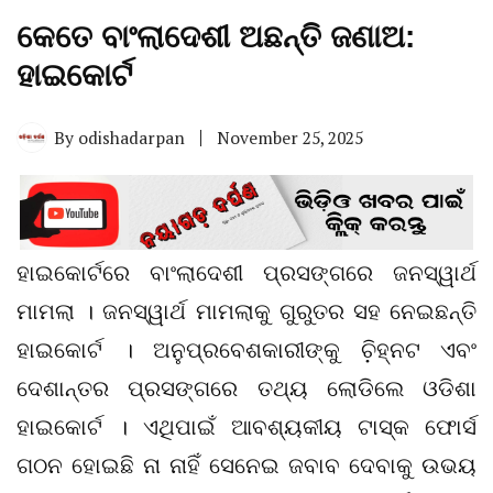
କେତେ ବାଂଲାଦେଶୀ ଅଛନ୍ତି ଜଣାଅ:
ହାଇକୋର୍ଟ
By
odishadarpan
November 25, 2025
ହାଇକୋର୍ଟରେ ବାଂଲାଦେଶୀ ପ୍ରସଙ୍ଗରେ ଜନସ୍ୱାର୍ଥ
ମାମଲା । ଜନସ୍ୱାର୍ଥ ମାମଲାକୁ ଗୁରୁତର ସହ ନେଇଛନ୍ତି
ହାଇକୋର୍ଟ । ଅନୁପ୍ରବେଶକାରୀଙ୍କୁ ଚି଼ହ୍ନଟ ଏବଂ
ଦେଶାନ୍ତର ପ୍ରସଙ୍ଗରେ ତଥ୍ୟ ଲୋଡିଲେ ଓଡିଶା
ହାଇକୋର୍ଟ । ଏଥିପାଇଁ ଆବଶ୍ୟକୀୟ ଟାସ୍କ ଫୋର୍ସ
ଗଠନ ହୋଇଛି ନା ନାହିଁ ସେନେଇ ଜବାବ ଦେବାକୁ ଉଭୟ