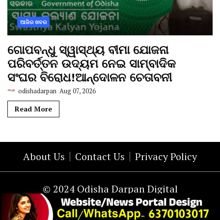
ଆଜିର ଖବର
ଗୋପବନ୍ଧୁ ସ୍ୱାସ୍ଥ୍ୟ ବୀମା ଯୋଜନା
ପରିବର୍ତ୍ତନ ଉଦ୍ୟମ ନେଇ ସାମ୍ବାଦିକ
ସଂଘର ବିରୋଧ!ଆନ୍ଦୋଳନ ଚେତାବନୀ
odishadarpan
Aug 07, 2026
Read More
About Us
Contact Us
Privacy Policy
© 2024 Odisha Darpan Digital