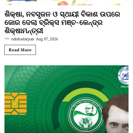
ଶିକ୍ଷା, ନବସୃଜନ ଓ ସ୍ଥାୟୀ ବିକାଶ ଉପରେ
ଜୋର ଦେଲା ବ୍ରିକ୍ସ ମଞ୍ଚ-କେନ୍ଦ୍ର
ଶିକ୍ଷାମନ୍ତ୍ରୀ
odishadarpan
Aug 07, 2026
Read More