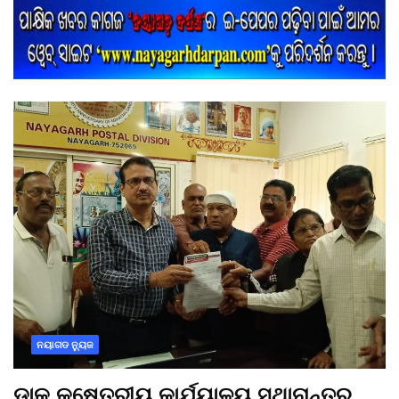
ନୟାଗଡ ନ୍ୟୁଜ
ଡାକ କ୍ଷେତ୍ରୀୟ କାର୍ଯ୍ୟାଳୟ ସ୍ଥାନାନ୍ତର