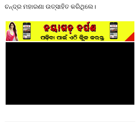
ଚନ୍ଦ୍ର ମହାରଣା ଉତ୍ସାହିତ କରିଥିଲେ।