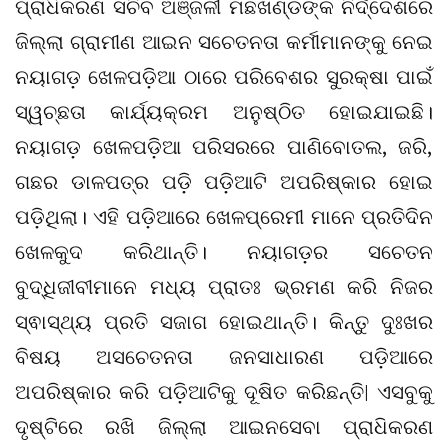
ପ୍ରାଧ‌ିକରଣ ସଚିବ ଅଞ୍ଜଳୀ ମଛଖଣ୍ଡଙ୍କ ନିର୍ଦ୍ଦେଶରେ
ଜିଲ୍ଲା ଗ୍ରାମୀଣ ଆଇନ ସଚେତନତା କର୍ମୀମାନଙ୍କୁ ନେଇ
ନୟାଗଡ଼ ଖେଳପଡ଼ିଆ ଠାରେ ପରିବେଶର ସୁରକ୍ଷା ପାଇଁ
ସ୍ୱଚ୍ଛତା କାର୍ଯ୍ୟକ୍ରମ ଅନୁଷ୍ଠିତ ହୋଇଯାଇଛି।
ନୟାଗଡ଼ ଖେଳପଡ଼ିଆ ପରିସରରେ ପାଣିବୋତଲ, ଜରି,
ଗଛର ଡାଳପତ୍ର ପଡ଼ି ପଡ଼ିଆଟି ଅପରିଷ୍କାର ହୋଇ
ପଡ଼ିଥିଲା। ଏହି ପଡ଼ିଆରେ ଖେଳପ୍ରେମୀ ମାନେ ପ୍ରତିଦିନ
ଖେଳକୁଦ କରିଥାନ୍ତି। ନୟାଗଡ଼ର ସଚେତନ
ବୁଦ୍ଧିଜୀବୀମାନେ ମଧ୍ୟ ପ୍ରାତଃ ଭ୍ରମଣ କରି ନିଜର
ସ୍ଵାସ୍ଥ୍ୟ ପ୍ରତି ସଜାଗ ହୋଇଥାନ୍ତି। କିନ୍ତୁ ଦୁଃଖର
ବିଷୟ ଅସଚେତନତା ଜନସାଧାରଣ ପଡ଼ିଆରେ
ଅପରିଷ୍କାର କରି ପଡ଼ିଆଟିକୁ ଦୂଷିତ କରିଛନ୍ତି| ଏସବୁକୁ
ଦୃଷ୍ଟିରେ ରଖି ଜିଲ୍ଲା ଆଇନସେବା ପ୍ରାଧ‌ିକରଣ