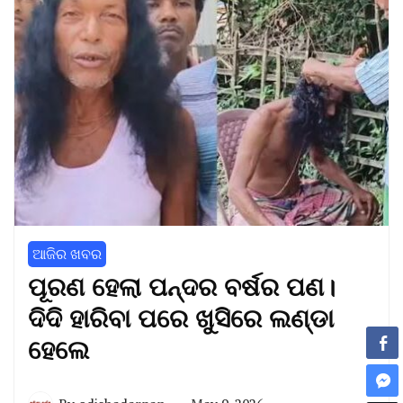
ଆଜିର ଖବର
ପୂରଣ ହେଲା ପନ୍ଦର ବର୍ଷର ପଣ।
ଦିଦି ହାରିବା ପରେ ଖୁସିରେ ଲଣ୍ଡା
ହେଲେ