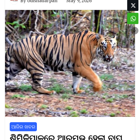
By
odishadarpan
May 9, 2026
ଆଜିର ଖବର
ଶିମିଳିପାଳରେ ଆରମ୍ଭ ହେଲା ବାଘ