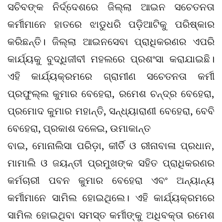
ସଚିବଙ୍କ ନିର୍ଦ୍ଦେଶରେ ଜିଲ୍ଲା ଆଇନ ସଚେତନତା
କର୍ମୀମାନେ ହାତରେ ଝାଡୁଧରି ପଡ଼ିଆଟିକୁ ପରିଷ୍କାର
କରିଛନ୍ତି। ଜିଲ୍ଲା ଆଇନସେବା ପ୍ରାଧିକରଣର ଏପରି
କାର୍ଯ୍ୟକୁ ବୁଦ୍ଧିଜୀବୀ ମହଲରେ ପ୍ରଶଂସା କରାଯାଇଛି।
ଏହି କାର୍ଯ୍ୟକ୍ରମରେ ଗ୍ରାମୀଣ ସଚେତନତା କର୍ମୀ
ପ୍ରଫୁଲ୍ଲ କୁମାର ବେହେରା, ରମେଶ ଚନ୍ଦ୍ର ବେହେରା,
ପ୍ରମୋଦ କୁମାର ମହାନ୍ତି, ସନ୍ଧ୍ୟାରାଣୀ ବେହେରା, ବେବି
ବେହେରା, ପ୍ରକାଶ ଦଳେଇ, ଉମାକାନ୍ତ
ବାଇ, ମୋନାଲିସା ପରିଡ଼ା, କୀର୍ତି ଓ ରୀନାବାଳା ପ୍ରଧାନ,
ମାମାଲି ଓ ଜୟନ୍ତୀ ପ୍ରମୁଖଙ୍କ ସହିତ ପ୍ରାଧିକରଣର
କର୍ମଚାରୀ ପବନ କୁମାର ବେହେରା ଏବଂ ଅନ୍ୟାନ୍ୟ
କର୍ମୀମାନେ ସାମିଲ ହୋଇଥିଲେ। ଏହି କାର୍ଯ୍ୟକ୍ରମରେ
ସାମିଲ ହୋଇଥିବା ସମସ୍ତ କର୍ମୀଙ୍କୁ ଅଧିବକ୍ତା ରମେଶ