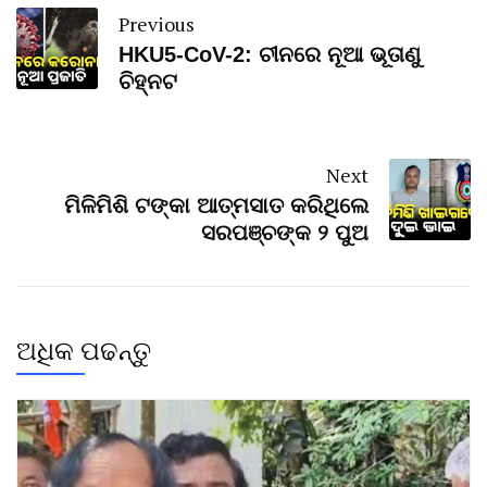
Previous
HKU5-CoV-2: ଚୀନରେ ନୂଆ ଭୂତାଣୁ
ଚିହ୍ନଟ
Next
ମିଳିମିଶି ଟଙ୍କା ଆତ୍ମସାତ କରିଥିଲେ
ସରପଞ୍ଚଙ୍କ ୨ ପୁଅ
ଅଧିକ ପଢନ୍ତୁ