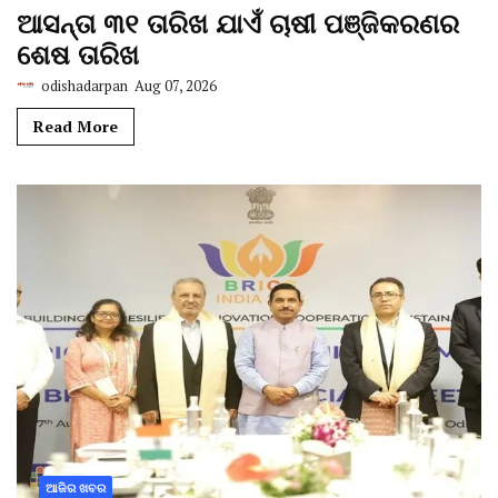
ଆସନ୍ତା ୩୧ ତାରିଖ ଯାଏଁ ଚାଷୀ ପଞ୍ଜିକରଣର
ଶେଷ ତାରିଖ
odishadarpan
Aug 07, 2026
Read More
ଆଜିର ଖବର