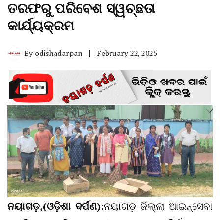
ତରଫରୁ ପରିବେଶ ସ୍ୱଚ୍ଛତା
କାର୍ଯ୍ୟକ୍ରମ
By
odishadarpan
February 22, 2025
ନୟାଗଡ଼,(ଓଡ଼ିଶା ଦର୍ପଣ):
ନୟାଗଡ଼ ଜିଲ୍ଲା ଆଇନ୍‌ସେବା