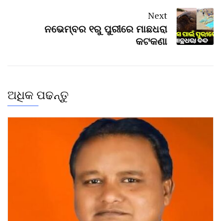
Next
ନଭେମ୍ବର ୧ରୁ ପୁରୀରେ ମାଛଧରା
କଟକଣା
ଅଧିକ ପଢନ୍ତୁ