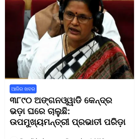
ଆଜିର ଖବର
୩୮୯୦ ଅଙ୍ଗନଓ୍ୱାଡି କେନ୍ଦ୍ର
ଭଡ଼ା ଘରେ ଚାଲୁଛି:
ଉପମୁଖ୍ୟମନ୍ତ୍ରୀ ପ୍ରଭାତୀ ପରିଡ଼ା