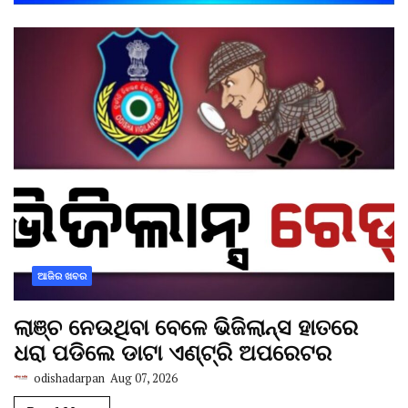
ଆଜିର ଖବର
ଲାଞ୍ଚ ନେଉଥିବା ବେଳେ ଭିଜିଲାନ୍ସ ହାତରେ
ଧରା ପଡିଲେ ଡାଟା ଏଣ୍ଟ୍ରି ଅପରେଟର
odishadarpan
Aug 07, 2026