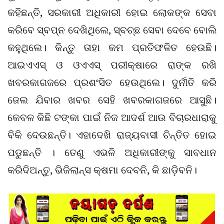
କହିଛନ୍ତି, ସରକାରୀ ଅଧିକାରୀ ହୋଇ ଲୋକଙ୍କ ସେବା
କରିବେ ସ୍ବପ୍ନ ଦେଖିଥିଲେ, ସ୍ବଚ୍ଛ ସେବା ଦେବେ ବୋଲି
କହୁଥିଲେ। କିନ୍ତୁ ତାହା କମ ପ୍ରତିଫଳିତ ହେଉଛି।
ଆଇଏଏସ୍‌ ଓ ଓଏଏସ୍‌ ପରୀକ୍ଷାରେ ରାଙ୍କ ରଖି
ଖବରକାଗଜରେ ପ୍ରଶଂସିତ ହେଉଥିଲେ। ଦୁର୍ନୀତି କରି
ଜେଲ ଯିବାର ଖବର ସେହି ଖବରକାଗଜରେ ଆସୁଛି।
କେବଳ କିଛି ଟଙ୍କା ପାଇଁ ନିଜ ଆଦର୍ଶ ଆଉ ବିଚାରଧାରାକୁ
ବିକି ଦେଉଛନ୍ତି। ଏହାଦେଖି ରାଜ୍ୟବାସୀ ଚିନ୍ତିତ ହୋଇ
ପଡୁଛନ୍ତି । ତେଣୁ ଏଭଳି ଅଧିକାରୀଙ୍କୁ ସାବଧାନ
କରିଦିଅନ୍ତୁ, ଭିଜିଲାନ୍ସ କ୍ଷମା ଦେବନି, କି ଛାଡ଼ିବନି।