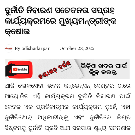
ଦୁର୍ନୀତି ନିବାରଣ ସଚେତନତା ସପ୍ତାହ
କାର୍ଯ୍ୟକ୍ରମରେ ମୁଖ୍ୟମନ୍ତ୍ରୀଙ୍କ
କ୍ଷୋଭ
By
odishadarpan
October 28, 2025
ଆଜି ଲୋକସେବା ଭବନ କନ୍‌ଭେନ୍‌ସନ୍‌ ସେଣ୍ଟର ଠାରେ
ଆୟୋଜିତ ଏହି କାର୍ଯ୍ୟକ୍ରମ ଦୁର୍ନୀତି ନିବାରଣ ପାଇଁ
କେବଳ ଏକ ପ୍ରତିକାତ୍ମକ କାର୍ଯ୍ୟକ୍ରମ ନୁହେଁ, ଏହା
ଦୁର୍ନୀତିଖୋର୍ ଅଧିକାରୀଙ୍କୁ ଏବଂ ଦୁର୍ନୀତିରେ ଲିପ୍ତ
ସିଷ୍ଟମକୁ ଦୁର୍ନୀତି ପ୍ରତି ଆମ ସରକାର ଶୂନ୍ୟ ସହନଶୀଳ