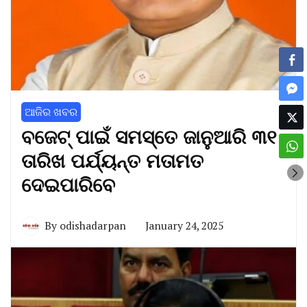
ଆଜିର ଖବର
ବଜେଟ୍‌ ପାଇଁ ସମସ୍ତେ ଜାନୁଆରି ୩୧
ତାରିଖ ପର୍ଯ୍ୟନ୍ତ ମତାମତ
ଦେଇପାରିବେ
By
odishadarpan
January 24, 2025