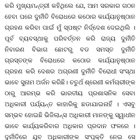
କରି ମୁଖ୍ୟମନ୍ତ୍ରୀ କହିଥିଲେ ଯେ, ଆମ ସରକାର ଗଠନ
ହେବା ପରେ ଦୁର୍ନୀତି ବିରୋଧରେ କଠୋର କାର୍ଯ୍ୟାନୁଷ୍ଠାନ
ଗ୍ରହଣ କରିବା ପାଇଁ ମୁଁ ସ୍ପଷ୍ଟ ନିର୍ଦ୍ଦେଶ ଦେଇଥିଲି ।
ପୂର୍ବ ବ୍ୟବସ୍ଥାକୁ ପରିବର୍ତ୍ତନ କରି ରାଜ୍ୟ ଦୁର୍ନୀତି
ନିବାରଣ ବିଭାଗ ଛୋଟରୁ ବଡ ସମସ୍ତ ଦୁର୍ନୀତି
ଗ୍ରସ୍ତଙ୍କ ବିରୋଧରେ କଠୋର କାର୍ଯ୍ୟାନୁଷ୍ଠାନ
ଗ୍ରହଣ କରି ଦେଶର ଅଗ୍ରଣୀ ଦୁର୍ନୀତି ବିରୋଧୀ ସଂସ୍ଥା
ଭାବେ ସୁନାମ ଅର୍ଜନ କରିଛି। ଚତୁର୍ଥ ଶ୍ରେଣୀ କର୍ମଚାରୀଙ୍କ
ଠାରୁ ଆରମ୍ଭ କରି ଭାରତୀୟ ପ୍ରଶାସନିକ ସେବା
ଅଧିକାରୀ ପର୍ଯ୍ୟନ୍ତ କାହାରିକୁ ଛଡାଯାଇନାହିଁ । ଏସବୁ
ସମ୍ଭବ ହୋଇଛି ଭିଜିଲାନ୍‌ସ ଅଧିକାରୀ ମାନଙ୍କୁ ସ୍ୱାଧୀନ
ଭାବେ କାର୍ଯ୍ୟକରିବାର ଅଧିକାର ପ୍ରଦାନ ଫଳରେ ।
ଦୁର୍ନୀତିରେ ଯୁବ ଅଧିକାରୀଙ୍କ ସଂପୃକ୍ତି ନେଇ ସେ