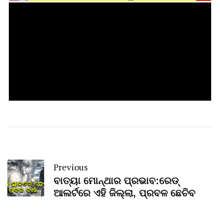
Previous
ବାତ୍ୟା ମୋନ୍ଥାର ପ୍ରଭାବ:ରେଡ୍‌
ଆଲର୍ଟରେ ଏହି ଜିଲ୍ଲା, ପ୍ରବଳ ଛେଚିବ