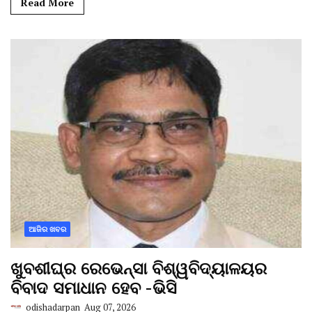
Read More
ଆଜିର ଖବର
ଖୁବଶୀଘ୍ର ରେଭେନ୍ସା ବିଶ୍ୱବିଦ୍ୟାଳୟର
ବିବାଦ ସମାଧାନ ହେବ -ଭିସି
odishadarpan
Aug 07, 2026