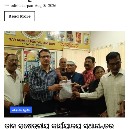
odishadarpan
Aug 07, 2026
Read More
ନୟାଗଡ ନ୍ୟୁଜ
ଡାକ କ୍ଷେତ୍ରୀୟ କାର୍ଯ୍ୟାଳୟ ସ୍ଥାନାନ୍ତର