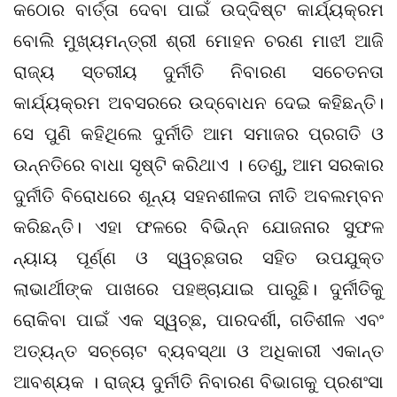
କଠୋର ବାର୍ତ୍ତା ଦେବା ପାଇଁ ଉଦ୍ଦିଷ୍ଟ କାର୍ଯ୍ୟକ୍ରମ
ବୋଲି ମୁଖ୍ୟମନ୍ତ୍ରୀ ଶ୍ରୀ ମୋହନ ଚରଣ ମାଝୀ ଆଜି
ରାଜ୍ୟ ସ୍ତରୀୟ ଦୁର୍ନୀତି ନିବାରଣ ସଚେତନତା
କାର୍ଯ୍ୟକ୍ରମ ଅବସରରେ ଉଦ୍‌ବୋଧନ ଦେଇ କହିଛନ୍ତି।
ସେ ପୁଣି କହିଥିଲେ ଦୁର୍ନୀତି ଆମ ସମାଜର ପ୍ରଗତି ଓ
ଉନ୍ନତିରେ ବାଧା ସୃଷ୍ଟି କରିଥାଏ । ତେଣୁ, ଆମ ସରକାର
ଦୁର୍ନୀତି ବିରୋଧରେ ଶୂନ୍ୟ ସହନଶୀଳତା ନୀତି ଅବଲମ୍ବନ
କରିଛନ୍ତି। ଏହା ଫଳରେ ବିଭିନ୍ନ ଯୋଜନାର ସୁଫଳ
ନ୍ୟାୟ ପୂର୍ଣ୍ଣ ଓ ସ୍ୱଚ୍ଛତାର ସହିତ ଉପଯୁକ୍ତ
ଲାଭାର୍ଥୀଙ୍କ ପାଖରେ ପହଞ୍ଚାଯାଇ ପାରୁଛି। ଦୁର୍ନୀତିକୁ
ରୋକିବା ପାଇଁ ଏକ ସ୍ୱଚ୍ଛ, ପାରଦର୍ଶୀ, ଗତିଶୀଳ ଏବଂ
ଅତ୍ୟନ୍ତ ସଚ୍ଚୋଟ ବ୍ୟବସ୍ଥା ଓ ଅଧିକାରୀ ଏକାନ୍ତ
ଆବଶ୍ୟକ । ରାଜ୍ୟ ଦୁର୍ନୀତି ନିବାରଣ ବିଭାଗକୁ ପ୍ରଶଂସା