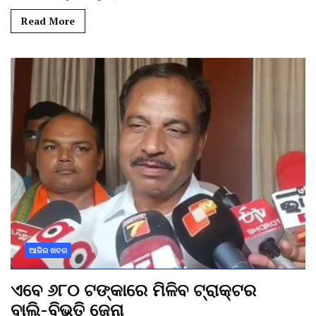
Read More
ଆଜିର ଖବର
ଏବେ ୬୮୦ ଟଙ୍କାରେ ମିଳିବ ଟ୍ରାକ୍ଟର
ବାଲି-ବିଭୂତି ଜେନା