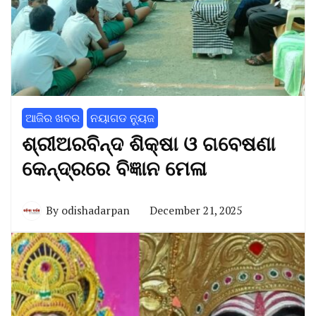
ଆଜିର ଖବର
ନୟାଗଡ ନ୍ୟୁଜ
ଶ୍ରୀଅରବିନ୍ଦ ଶିକ୍ଷା ଓ ଗବେଷଣା
କେନ୍ଦ୍ରରେ ବିଜ୍ଞାନ ମେଳା
By
odishadarpan
December 21, 2025