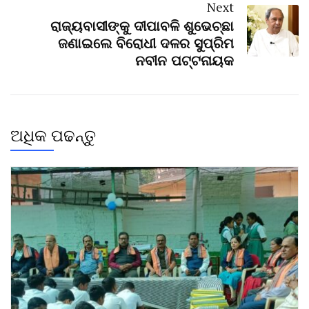
Next
ରାଜ୍ୟବାସୀଙ୍କୁ ଦୀପାବଳି ଶୁଭେଚ୍ଛା
ଜଣାଇଲେ ବିରୋଧୀ ଦଳର ସୁପ୍ରିମ
ନବୀନ ପଟ୍ଟନାୟକ
ଅଧିକ ପଢନ୍ତୁ