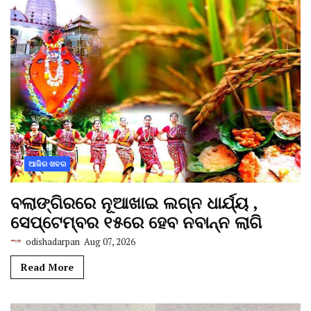
ଆଜିର ଖବର
ବଲାଙ୍ଗିରରେ ନୂଆଖାଇ ଲଗ୍ନ ଧାର୍ଯ୍ୟ ,
ସେପ୍ଟେମ୍ବର ୧୫ରେ ହେବ ନବାନ୍ନ ଲାଗି
odishadarpan
Aug 07, 2026
Read More