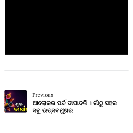
Previous
ଆଲୋକର ପର୍ବ ଦୀପାବଳି । ଗାଁଠୁ ସହର
ସବୁ ଉତ୍ସବମୁଖର