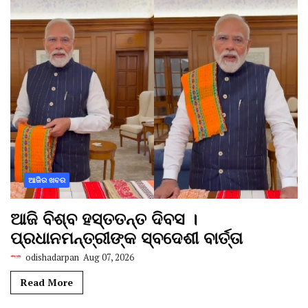
ଆଜିର ଖବର
ଆଜି ବିଶ୍ବ ହସ୍ତତନ୍ତ ଦିବସ ।
ପ୍ରଧାନମନ୍ତ୍ରୀଙ୍କ ସ୍ବଦେଶୀ ବାର୍ତ୍ତା
odishadarpan
Aug 07, 2026
Read More