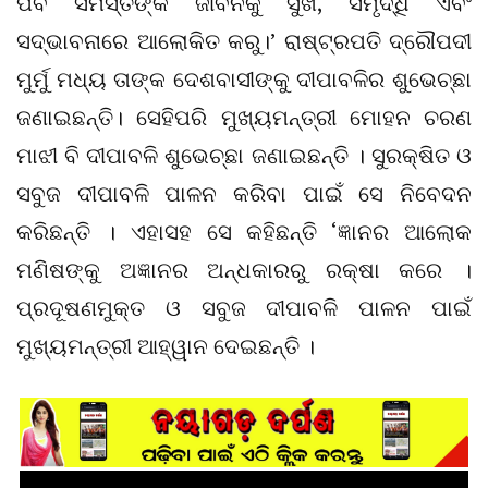
ପର୍ବ ସମସ୍ତଙ୍କ ଜୀବନକୁ ସୁଖ, ସମୃଦ୍ଧି ଏବଂ
ସଦ୍ଭାବନାରେ ଆଲୋକିତ କରୁ।’ ରାଷ୍ଟ୍ରପତି ଦ୍ରୌପଦୀ
ମୁର୍ମୁ ମଧ୍ୟ ତାଙ୍କ ଦେଶବାସୀଙ୍କୁ ଦୀପାବଳିର ଶୁଭେଚ୍ଛା
ଜଣାଇଛନ୍ତି। ସେହିପରି ମୁଖ୍ୟମନ୍ତ୍ରୀ ମୋହନ ଚରଣ
ମାଝୀ ବି ଦୀପାବଳି ଶୁଭେଚ୍ଛା ଜଣାଇଛନ୍ତି । ସୁରକ୍ଷିତ ଓ
ସବୁଜ ଦୀପାବଳି ପାଳନ କରିବା ପାଇଁ ସେ ନିବେଦନ
କରିଛନ୍ତି । ଏହାସହ ସେ କହିଛନ୍ତି ‘ଜ୍ଞାନର ଆଲୋକ
ମଣିଷଙ୍କୁ ଅଜ୍ଞାନର ଅନ୍ଧକାରରୁ ରକ୍ଷା କରେ ।
ପ୍ରଦୂଷଣମୁକ୍ତ ଓ ସବୁଜ ଦୀପାବଳି ପାଳନ ପାଇଁ
ମୁଖ୍ୟମନ୍ତ୍ରୀ ଆହ୍ୱାନ ଦେଇଛନ୍ତି ।