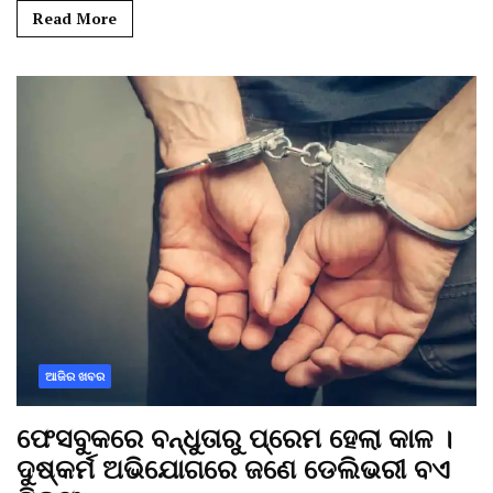
Read More
ଆଜିର ଖବର
ଫେସବୁକରେ ବନ୍ଧୁତାରୁ ପ୍ରେମ ହେଲା କାଳ ।
ଦୁଷ୍କର୍ମ ଅଭିଯୋଗରେ ଜଣେ ଡେଲିଭରୀ ବଏ