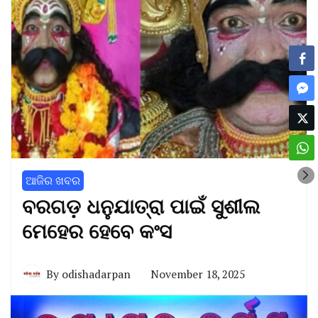
ଆଜିର ଖବର
ବରଗଡ଼ ଧନୁଯାତ୍ରା ପାଇଁ ସୁଶୀଲ
ମେହେର ହେବେ କଂସ
By
odishadarpan
November 18, 2025