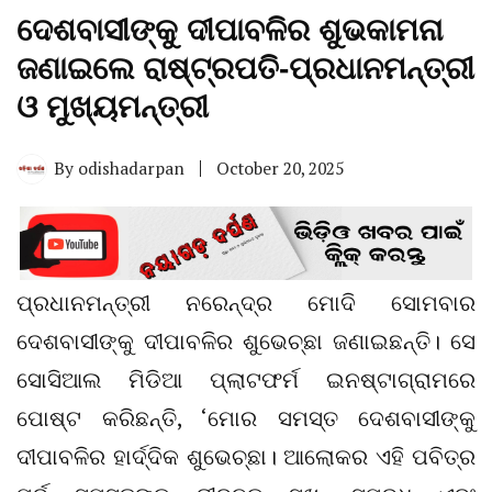
ଦେଶବାସୀଙ୍କୁ ଦୀପାବଳିର ଶୁଭକାମନା
ଜଣାଇଲେ ରାଷ୍ଟ୍ରପତି-ପ୍ରଧାନମନ୍ତ୍ରୀ
ଓ ମୁଖ୍ୟମନ୍ତ୍ରୀ
By
odishadarpan
October 20, 2025
ପ୍ରଧାନମନ୍ତ୍ରୀ ନରେନ୍ଦ୍ର ମୋଦି ସୋମବାର
ଦେଶବାସୀଙ୍କୁ ଦୀପାବଳିର ଶୁଭେଚ୍ଛା ଜଣାଇଛନ୍ତି। ସେ
ସୋସିଆଲ ମିଡିଆ ପ୍ଲାଟଫର୍ମ ଇନଷ୍ଟାଗ୍ରାମରେ
ପୋଷ୍ଟ କରିଛନ୍ତି, ‘ମୋର ସମସ୍ତ ଦେଶବାସୀଙ୍କୁ
ଦୀପାବଳିର ହାର୍ଦ୍ଦିକ ଶୁଭେଚ୍ଛା। ଆଲୋକର ଏହି ପବିତ୍ର