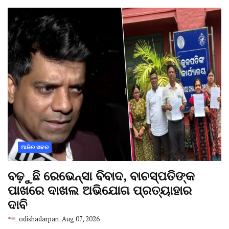
ଆଜିର ଖବର
ବଢ଼ୁଛି ରେଭେନ୍ସା ବିବାଦ, ବାଚସ୍ପତିଙ୍କ
ପାଖରେ ଦାଖଲ ଅଭିଯୋଗ ପ୍ରତ୍ୟାହାର
ଦାବି
odishadarpan
Aug 07, 2026