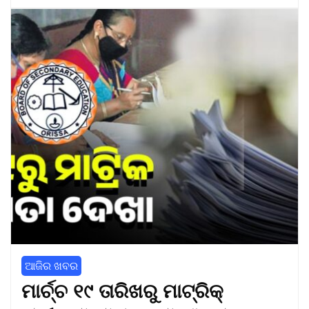
ଆଜିର ଖବର
ମାର୍ଚ୍ଚ ୧୯ ତାରିଖରୁ ମାଟ୍ରିକ୍