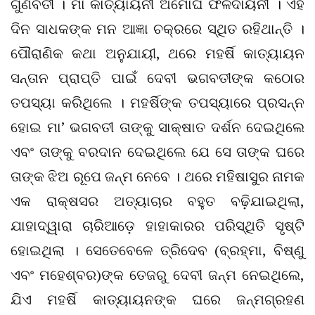
ଗୁଣବତୀ । ମା କାତ୍ୟାୟନୀ ଅମୋଘ ଫଳଦାୟିନୀ । ଏହି
ଦିନ ସାଧକଙ୍କ ମନ ଆଜ୍ଞା ଚକ୍ରରେ ସ୍ଥିତ ରହିଥାନ୍ତି ।
ପୌରାଣିକ କଥା ଅନୁଯାୟୀ, ଥରେ ମହର୍ଷି କାତ୍ୟାୟନ
ସନ୍ତାନ ପ୍ରାପ୍ତି ପାଇଁ ଦେବୀ ଭଗବତୀଙ୍କ କଠୋର
ତପସ୍ୟା କରିଥିଲେ । ମହର୍ଷିଙ୍କ ତପସ୍ୟାରେ ପ୍ରସନ୍ନ
ହୋଇ ମା’ ଭଗବତୀ ତାଙ୍କୁ ସାକ୍ଷାତ ଦର୍ଶନ ଦେଇଥିଲେ
ଏବଂ ତାଙ୍କୁ ବରଦାନ ଦେଇଥିଲେ ଯେ ସେ ତାଙ୍କ ଘରେ
ତାଙ୍କ ଝିଅ ରୂପେ ଜନ୍ମ ନେବେ । ଥରେ ମହିଷାସୁର ନାମକ
ଏକ ରାକ୍ଷସର ଅତ୍ୟାଚାର ବହୁତ ବଢ଼ିଯାଇଥିଲା,
ଯାହାଦ୍ୱାରା ଚାରିଆଡ଼େ ହାହାକାରର ପରିସ୍ଥିତି ସୃଷ୍ଟି
ହୋଇଥିଲା । ସେତେବେଳେ ତ୍ରିଦେବ (ବ୍ରହ୍ମା, ବିଷ୍ଣୁ
ଏବଂ ମହେଶ୍ବର)ଙ୍କ ତେଜରୁ ଦେବୀ ଜନ୍ମ ନେଇଥିଲେ,
ଯିଏ ମହର୍ଷି କାତ୍ୟାୟନଙ୍କ ଘରେ ଜନ୍ମଗ୍ରହଣ