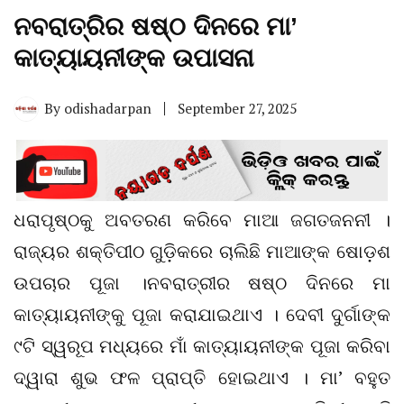
ନବରାତ୍ରିର ଷଷ୍ଠ ଦିନରେ ମା’
କାତ୍ୟାୟନୀଙ୍କ ଉପାସନା
By
odishadarpan
September 27, 2025
ଧରାପୃଷ୍ଠକୁ ଅବତରଣ କରିବେ ମାଆ ଜଗତଜନନୀ ।
ରାଜ୍ୟର ଶକ୍ତିପୀଠ ଗୁଡ଼ିକରେ ଚାଲିଛି ମାଆଙ୍କ ଷୋଡ଼ଶ
ଉପଚାର ପୂଜା ।ନବରାତ୍ରୀର ଷଷ୍ଠ ଦିନରେ ମା
କାତ୍ୟାୟନୀଙ୍କୁ ପୂଜା କରାଯାଇଥାଏ । ଦେବୀ ଦୁର୍ଗାଙ୍କ
୯ଟି ସ୍ୱରୂପ ମଧ୍ୟରେ ମାଁ କାତ୍ୟାୟନୀଙ୍କ ପୂଜା କରିବା
ଦ୍ୱାରା ଶୁଭ ଫଳ ପ୍ରାପ୍ତି ହୋଇଥାଏ । ମା’ ବହୁତ