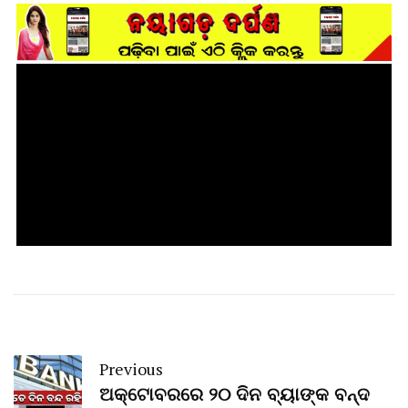
Previous
ଅକ୍ଟୋବରରେ ୨୦ ଦିନ ବ୍ୟାଙ୍କ ବନ୍ଦ