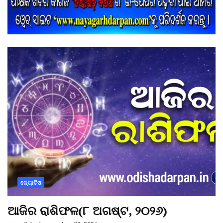
ଜ୍ୟୋତିଷ
ଆଜିର ରାଶିଫଳ(୮ ଅଗଷ୍ଟ, ୨୦୨୬)