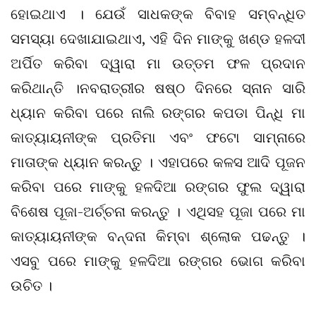
ହୋଇଥାଏ । ଯେଉଁ ସାଧକଙ୍କ ବିବାହ ସମ୍ବନ୍ଧିତ
ସମସ୍ୟା ଦେଖାଯାଇଥାଏ, ଏହି ଦିନ ମାଙ୍କୁ ଖଣ୍ଡ ହଳଦୀ
ଅର୍ପିତ କରିବା ଦ୍ୱାରା ମା ଉତ୍ତମ ଫଳ ପ୍ରଦାନ
କରିଥାନ୍ତି ।ନବରାତ୍ରୀର ଷଷ୍ଠ ଦିନରେ ସ୍ନାନ ସାରି
ଧ୍ୟାନ କରିବା ପରେ ନାଲି ରଙ୍ଗର କପଡା ପିନ୍ଧି ମା
କାତ୍ୟାୟନୀଙ୍କ ପ୍ରତିମା ଏବଂ ଫଟୋ ସାମ୍ନାରେ
ମାତାଙ୍କ ଧ୍ୟାନ କରନ୍ତୁ । ଏହାପରେ କଳସ ଆଦି ପୂଜନ
କରିବା ପରେ ମାଙ୍କୁ ହଳଦିଆ ରଙ୍ଗର ଫୁଲ ଦ୍ୱାରା
ବିଶେଷ ପୂଜା-ଅର୍ଚ୍ଚନା କରନ୍ତୁ । ଏଥିସହ ପୂଜା ପରେ ମା
କାତ୍ୟାୟନୀଙ୍କ ବନ୍ଦନା କିମ୍ବା ଶ୍ଲୋକ ପଢନ୍ତୁ ।
ଏସବୁ ପରେ ମାଙ୍କୁ ହଳଦିଆ ରଙ୍ଗର ଭୋଗ କରିବା
ଉଚିତ ।