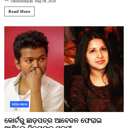
odishadarpan
Aug 08, 2026
Read More
ଆଜିର ଖବର
କୋର୍ଟରୁ ଛାଡ଼ପତ୍ର ଆବେଦନ ଫେରାଇ