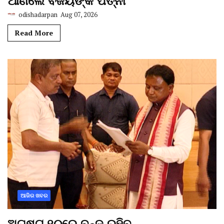
ଆଣିଲେ ବିଜୟଙ୍କ ପତ୍ନୀ
odishadarpan
Aug 07, 2026
Read More
ଆଜିର ଖବର
ଅଗଷ୍ଟ ୧୦ରେ ବନ୍ଦ ରହିବ