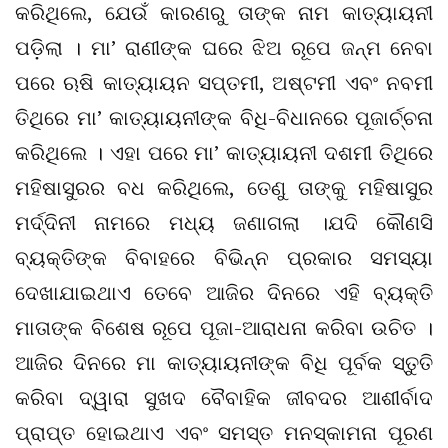
କରିଥିଲେ, ଯେଉଁ କାରଣରୁ ତାଙ୍କ ନାମ କାତ୍ୟାୟନୀ
ପଡ଼ିଲା । ମା’ ରାଣୀଙ୍କ ଘରେ ଝିଅ ରୂପେ ଜନ୍ମ ନେବା
ପରେ ଋଷି କାତ୍ୟାୟନ ସପ୍ତମୀ, ଅଷ୍ଟମୀ ଏବଂ ନବମୀ
ତିଥିରେ ମା’ କାତ୍ୟାୟନୀଙ୍କ ବିଧି-ବିଧାନରେ ପୂଜାର୍ଚ୍ଚନା
କରିଥିଲେ । ଏହା ପରେ ମା’ କାତ୍ୟାୟନୀ ଦଶମୀ ତିଥିରେ
ମହିଷାସୁରର ବଧ କରିଥିଲେ, ତେଣୁ ତାଙ୍କୁ ମହିଷାସୁର
ମର୍ଦ୍ଦିନୀ ନାମରେ ମଧ୍ୟ ଜଣାଗଲା ।ଯଦି କୌଣସି
ବ୍ୟକ୍ତିଙ୍କ ବିବାହରେ ବିଭିନ୍ନ ପ୍ରକାର ସମସ୍ୟା
ଦେଖାଯାଇଥାଏ ତେବେ ଆଜିର ଦିନରେ ଏହି ବ୍ୟକ୍ତି
ମାତାଙ୍କ ବିଶେଷ ରୂପେ ପୂଜା-ଆରାଧନା କରିବା ଉଚିତ ।
ଆଜିର ଦିନରେ ମା କାତ୍ୟାୟନୀଙ୍କ ବିଧି ପୂର୍ବକ ସ୍ତୁତି
କରିବା ଦ୍ୱାରା ସୁଖଦ ବୈବାହିକ ଜୀବଦର ଆଶୀର୍ବାଦ
ପ୍ରାପ୍ତ ହୋଇଥାଏ ଏବଂ ସମସ୍ତ ମନସ୍କାମନା ପୂରଣ