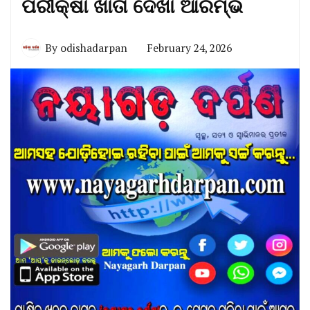
ପରୀକ୍ଷା ଖାତା ଦେଖା ଆରମ୍ଭ
By
odishadarpan
February 24, 2026