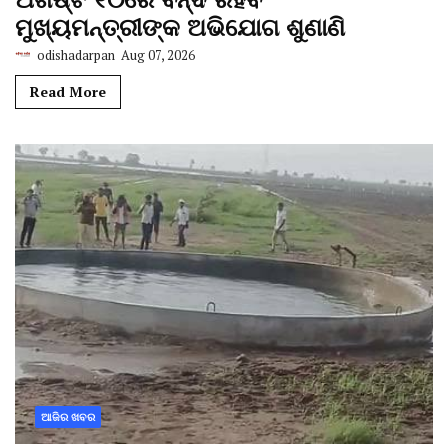
ମୁଖ୍ୟମନ୍ତ୍ରୀଙ୍କ ଅଭିଯୋଗ ଶୁଣାଣି
odishadarpan
Aug 07, 2026
Read More
ଆଜିର ଖବର