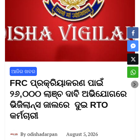
ଆଜିର ଖବର
FRC ପ୍ରକ୍ରିୟାକରଣ ପାଇଁ
୨୬,୦୦୦ ଲାଞ୍ଚ ଦାବି ଅଭିଯୋଗରେ
ଭିଜିଲାନ୍ସ ଜାଲରେ ଦୁଇ RTO
କର୍ମଚାରୀ
By
odishadarpan
August 5, 2026