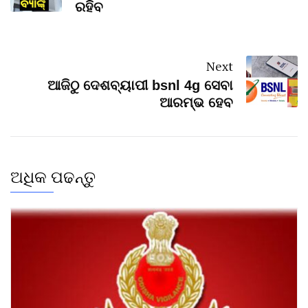
ରହିବ
Next
ଆଜିଠୁ ଦେଶବ୍ୟାପୀ bsnl 4g ସେବା
ଆରମ୍ଭ ହେବ
ଅଧିକ ପଢନ୍ତୁ