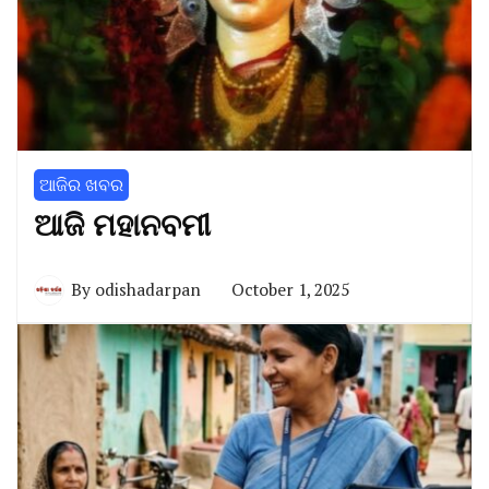
ଆଜିର ଖବର
ଆଜି ମହାନବମୀ
By
odishadarpan
October 1, 2025