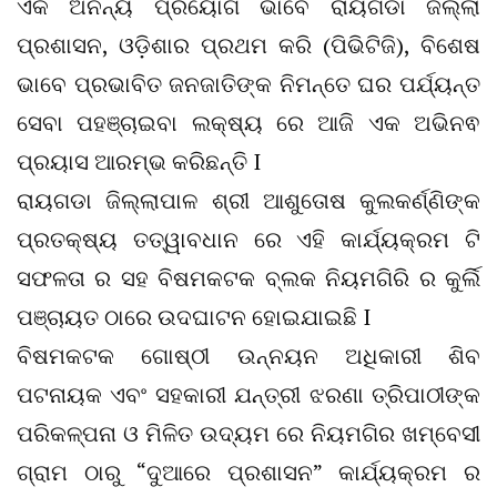
ଏକ ଅନନ୍ୟ ପ୍ରୟୋଗ ଭାବେ ରାୟଗଡା ଜିଲ୍ଲା
ପ୍ରଶାସନ, ଓଡ଼ିଶାର ପ୍ରଥମ କରି (ପିଭିଟିଜି), ବିଶେଷ
ଭାବେ ପ୍ରଭାବିତ ଜନଜାତିଙ୍କ ନିମନ୍ତେ ଘର ପର୍ଯ୍ୟନ୍ତ
ସେବା ପହଞ୍ଚାଇବା ଲକ୍ଷ୍ୟ ରେ ଆଜି ଏକ ଅଭିନଵ
ପ୍ରୟାସ ଆରମ୍ଭ କରିଛନ୍ତି I
ରାୟଗଡା ଜିଲ୍ଲାପାଳ ଶ୍ରୀ ଆଶୁତୋଷ କୁଲକର୍ଣ୍ଣିଙ୍କ
ପ୍ରତକ୍ଷ୍ୟ ତତ୍ୱାବଧାନ ରେ ଏହି କାର୍ଯ୍ୟକ୍ରମ ଟି
ସଫଳତା ର ସହ ବିଷମକଟକ ବ୍ଲକ ନିୟମଗିରି ର କୁର୍ଲି
ପଞ୍ଚାୟତ ଠାରେ ଉଦଘାଟନ ହୋଇଯାଇଛି I
ବିଷମକଟକ ଗୋଷ୍ଠୀ ଉନ୍ନୟନ ଅଧିକାରୀ ଶିବ
ପଟନାୟକ ଏବଂ ସହକାରୀ ଯନ୍ତ୍ରୀ ଝରଣା ତ୍ରିପାଠୀଙ୍କ
ପରିକଳ୍ପନା ଓ ମିଳିତ ଉଦ୍ୟମ ରେ ନିୟମଗିର ଖମ୍ବେସୀ
ଗ୍ରାମ ଠାରୁ “ଦୁଆରେ ପ୍ରଶାସନ” କାର୍ଯ୍ୟକ୍ରମ ର