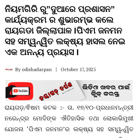
ନିୟମଗିରି ରୁ”ଦୁଆରେ ପ୍ରଶାସନ”
କାର୍ଯ୍ୟକ୍ରମ ର ଶୁଭାରମ୍ଭ କଲେ
ରାୟଗଡା ଜିଲ୍ଲାପାଳ Iପିଏମ ଜନମନ
ସହ ସମ୍ୱନ୍ୱିତ ଲକ୍ଷ୍ୟ ହାସଲ ନେଇ
ଏକ ଅନନ୍ୟ ପ୍ରୟାସ I
By
odishadarpan
October 17, 2025
ରାୟଗଡ଼/ଵିଷମ କଟକ :- ତା. ୧୭/୧୦-ପ୍ରଧାନମନ୍ତ୍ରୀ
ନରେନ୍ଦ୍ର ମୋଦିଙ୍କ ଐତିହାସିକ ତଥା ଲୋକାଭିମୁଖୀ
ଯୋଜନା ‘ପିଏମ ଜନମନ’ର ଲକ୍ଷ୍ୟ ସହ ସମ୍ୱନ୍ୱିତ