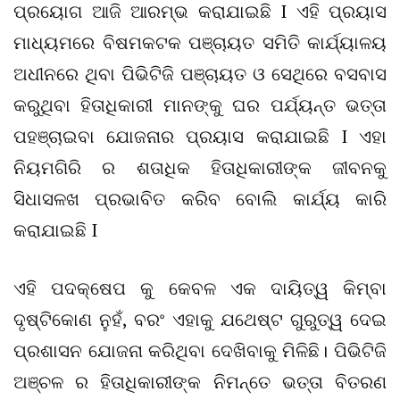
ପ୍ରୟୋଗ ଆଜି ଆରମ୍ଭ କରାଯାଇଛି I ଏହି ପ୍ରୟାସ
ମାଧ୍ୟମରେ ବିଷମକଟକ ପଞ୍ଚାୟତ ସମିତି କାର୍ଯ୍ୟାଳୟ
ଅଧୀନରେ ଥିବା ପିଭିଟିଜି ପଞ୍ଚାୟତ ଓ ସେଥିରେ ବସବାସ
କରୁଥିବା ହିତାଧିକାରୀ ମାନଙ୍କୁ ଘର ପର୍ଯ୍ୟନ୍ତ ଭତ୍ତା
ପହଞ୍ଚାଇବା ଯୋଜନାର ପ୍ରୟାସ କରାଯାଇଛି I ଏହା
ନିୟମଗିରି ର ଶତାଧିକ ହିତାଧିକାରୀଙ୍କ ଜୀବନକୁ
ସିଧାସଳଖ ପ୍ରଭାବିତ କରିବ ବୋଲି କାର୍ଯ୍ୟ କାରି
କରାଯାଇଛି I
ଏହି ପଦକ୍ଷେପ କୁ କେବଳ ଏକ ଦାୟିତ୍ୱ କିମ୍ବା
ଦୃଷ୍ଟିକୋଣ ନୁହଁ, ବରଂ ଏହାକୁ ଯଥେଷ୍ଟ ଗୁରୁତ୍ୱ ଦେଇ
ପ୍ରଶାସନ ଯୋଜନା କରିଥିବା ଦେଖିବାକୁ ମିଳିଛି। ପିଭିଟିଜି
ଅଞ୍ଚଳ ର ହିତାଧିକାରୀଙ୍କ ନିମନ୍ତେ ଭତ୍ତା ବିତରଣ