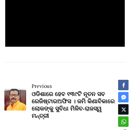
Previous
ଓଡିଶାରେ ହେବ ୧୩୯ଟି ନୂତନ ସବ
ରେଜିଷ୍ଟାରଅଫିସ । ଜମି କିଣାବିକାରେ
ଲୋକଙ୍କୁ ସୁବିଧା ମିଳିବ-ରାଜସ୍ୱ
ମନ୍ତ୍ରୀ