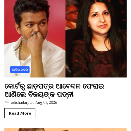
ଆଜିର ଖବର
କୋର୍ଟରୁ ଛାଡ଼ପତ୍ର ଆବେଦନ ଫେରାଇ
ଆଣିଲେ ବିଜୟଙ୍କ ପତ୍ନୀ
odishadarpan
Aug 07, 2026
Read More