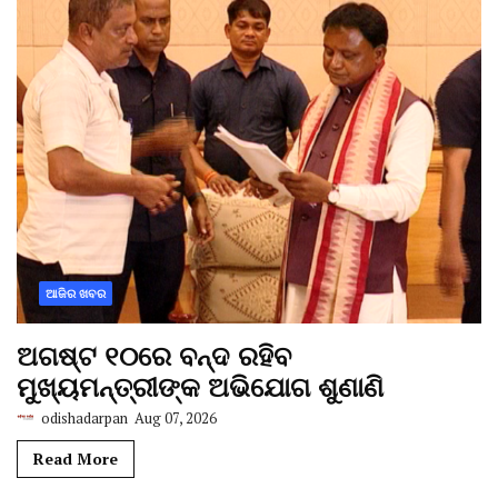
ଆଜିର ଖବର
ଅଗଷ୍ଟ ୧୦ରେ ବନ୍ଦ ରହିବ
ମୁଖ୍ୟମନ୍ତ୍ରୀଙ୍କ ଅଭିଯୋଗ ଶୁଣାଣି
odishadarpan
Aug 07, 2026
Read More