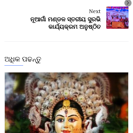
Next
ନୂଆଗାଁ ମଣ୍ଡଳ ସ୍ତରୀୟ ସୁରଭି
କାର୍ଯ୍ୟକ୍ରମ ଅନୁଷ୍ଠିତ
ଅଧିକ ପଢନ୍ତୁ