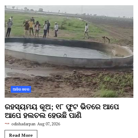
ଆଜିର ଖବର
ରହସ୍ୟମୟ କୂଅ; ୧୮ ଫୁଟ ଭିତରେ ଆପେ
ଆପେ ହଲଚଲ ହେଉଛି ପାଣି
odishadarpan
Aug 07, 2026
Read More