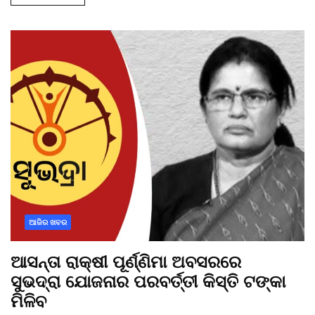
ଆଜିର ଖବର
ଆସନ୍ତା ରାକ୍ଷୀ ପୂର୍ଣ୍ଣିମା ଅବସରରେ
ସୁଭଦ୍ରା ଯୋଜନାର ପରବର୍ତ୍ତୀ କିସ୍ତି ଟଙ୍କା
ମିଳିବ