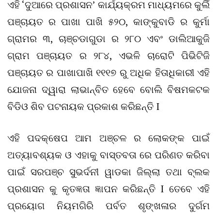
ଏହି ‘ଦୁଆରେ ପ୍ରଶାସନ’ କାର୍ଯ୍ୟକ୍ରମ ମାଧ୍ୟମରେ କୁର୍ଲି
ପଞ୍ଚାୟତ ର ପାଖା ପାଖି ୫୨୦, କାଙ୍କୁବାଡି ର କୁର୍ମା
ଗ୍ରାମର ୩, ଚାଞ୍ଚଡାଗୁଡା ର ୨୮୦ ଏବଂ ଡାଲିଆକୁଜି
ଗ୍ରାମ ପଞ୍ଚାୟତ ର ୨୮୪, ଏଭଳି ଚାରୋଟି ପିଭିଟିଜି
ପଞ୍ଚାୟତ ର ପାଖାପାଖି ୧୧୧୭ ରୁ ଅଧିକ ହିତାଧିକାରୀ ଏହି
ଯୋଜନା ଦ୍ୱାରା ଲାଭାନ୍ବିତ ହେବେ ବୋଲି ବିଷମକଟକ
ବିଡିଓ ଶିବ ପଟନାୟକ ପ୍ରକାଶ କରିଛନ୍ତି I
ଏହି ପଦକ୍ଷେପ ଆମ ଅଞ୍ଚଳ ର ଲୋକଙ୍କ ପାଇଁ
ଅତ୍ୟାବଶ୍ୟକ ଓ ଏହାକୁ ବାସ୍ତବତା ରେ ପରିଣତ କରିବା
ପାଇଁ ସରପଞ୍ଚ ସୁଭର୍ଦନୀ ୱାଡକା ଜିଲ୍ଲା ତଥା ବ୍ଲକ
ପ୍ରଶାସନ କୁ କୃତଜ୍ଞତା ଜ୍ଞାପନ କରିଛନ୍ତି I ତେବେ ଏହି
ପ୍ରୟୋଗ ନିୟମଗିରି ପର୍ବତ ଶୃଙ୍ଖଳାର ଦୁର୍ଗମ