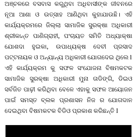
ଅଞ୍ଚଳରେ ବସବାସ କରୁଥିବା ଅଧିବାସୀଙ୍କ ଜୀବନରେ
ନୂଆ ଆଶା ଓ ଉତ୍ସାହ ଆଣିଥିବା କୁହାଯାଉଛି। ଏହି
କାର୍ଯ୍ୟକ୍ରମରେ ଜିଲ୍ଲା ସାମାଜିକ ସୁରକ୍ଷା ଅଧିକାରୀ
ଶ୍ରୀକାନ୍ତ ପାଣିଗ୍ରାହୀ, ପଂଚାୟତ ସମିତି ଅଧ୍ୟାକ୍ଷା
ଯୋଶଦା ହୁଇକା, ଉପାଧ୍ୟକ୍ଷ ଦେବୀ ପ୍ରସାଦ
ପଟ୍ଟନାୟକ ଓ ଅନ୍ୟାନ୍ୟ ଅଧିକାରୀ ଯୋଗଦେଇ ଥିଲେ l
ଏହି କାର୍ଯ୍ୟକ୍ରମ କୁ ସଫଳ ସଂଯୋଜନା ବିଷମକଟକ
ସାମାଜିକ ସୁରକ୍ଷା ଅଧିକାରୀ ମୁନା ତାଡିଙ୍ଗି, ଡିଇଓ
ସର୍ବଜିତ ପାଢ଼ୀ କରିଥିବା ବେଳେ ଏହାକୁ ସଫଳ ଆୟୋଜନ
ପାଇଁ ସମସ୍ତ ବ୍ଲକ ପ୍ରଶାସନ ନିଜ ର ଯୋଗଦାନ
ଦେଇଥିବା ବିଷମକଟକ ବିଡିଓ ପ୍ରକାଶ କରିଛନ୍ତି I