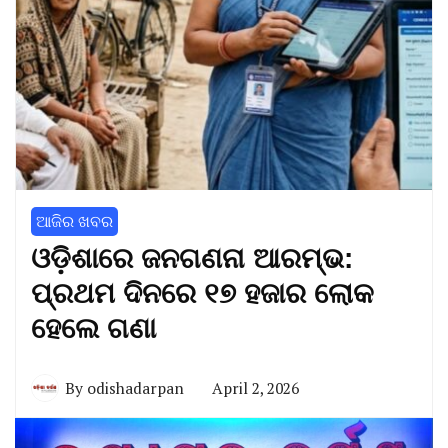
ଆଜିର ଖବର
ଓଡ଼ିଶାରେ ଜନଗଣନା ଆରମ୍ଭ:
ପ୍ରଥମ ଦିନରେ ୧୭ ହଜାର ଲୋକ
ହେଲେ ଗଣା
By
odishadarpan
April 2, 2026