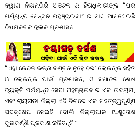
ଦ୍ୱାରା ନିୟମଗିରି ଅଞ୍ଚଳ ର ହିତାଧିକାରୀଙ୍କ “ଘର
ପର୍ଯ୍ୟନ୍ତ ପେନ୍ସନ ପହଞ୍ଚାଇବା” ର ବାଟ ଆପଣେଇଛି
ବିଷମକଟକ ବ୍ଲକ ପ୍ରଶାସନ।
“ଏହା କେବଳ ଭତ୍ତା ବଣ୍ଟନ ନୁହେଁ ବରଂ ଲୋକଙ୍କ ସହିତ
ଓ ଲୋକଙ୍କ ପାଇଁ ପ୍ରଶାସନ, ଓ ସମାଜର ଶେଷ
ବ୍ୟକ୍ତି ପର୍ଯ୍ୟନ୍ତ ସେବା ପହଞ୍ଚାଇବାର ଏକ ଉଦ୍ୟମ,
ଏବଂ ରାୟଗଡା ଜିଲ୍ଲା ଏହି ଦିଗରେ ଏକ ମହତ୍ତ୍ୱପୂର୍ଣ୍ଣ
ପଦକ୍ଷେପ ନେଇଛି ବୋଲି ଜିଲ୍ଲାପାଳ ଆଶୁତୋଷ
କୁଲକର୍ଣ୍ଣି ପ୍ରକାଶ କରିଛନ୍ତି ”