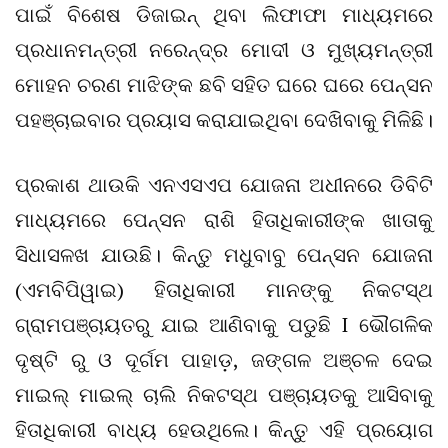
ପାଇଁ ବିଶେଷ ଡିଜାଇନ୍ ଥିବା ଲିଫାଫା ମାଧ୍ୟମରେ
ପ୍ରଧାନମନ୍ତ୍ରୀ ନରେନ୍ଦ୍ର ମୋଦୀ ଓ ମୁଖ୍ୟମନ୍ତ୍ରୀ
ମୋହନ ଚରଣ ମାଝିଙ୍କ ଛବି ସହିତ ଘରେ ଘରେ ପେନ୍ସନ
ପହଞ୍ଚାଇବାର ପ୍ରୟାସ କରାଯାଇଥିବା ଦେଖିବାକୁ ମିଳିଛି।
ପ୍ରକାଶ ଥାଉକି ଏନଏସଏପ ଯୋଜନା ଅଧୀନରେ ଡିବିଟି
ମାଧ୍ୟମରେ ପେନ୍ସନ ରାଶି ହିତାଧିକାରୀଙ୍କ ଖାତାକୁ
ସିଧାସଳଖ ଯାଉଛି। କିନ୍ତୁ ମଧୁବାବୁ ପେନ୍ସନ ଯୋଜନା
(ଏମବିପିୱାଇ) ହିତାଧିକାରୀ ମାନଙ୍କୁ ନିକଟସ୍ଥ
ଗ୍ରାମପଞ୍ଚାୟତରୁ ଯାଇ ଆଣିବାକୁ ପଡୁଛି I ଭୌଗଳିକ
ଦୃଷ୍ଟି ରୁ ଓ ଦୂର୍ଗମ ପାହାଡ଼, ଜଙ୍ଗଳ ଅଞ୍ଚଳ ଦେଇ
ମାଇଲ୍ ମାଇଲ୍ ଚାଲି ନିକଟସ୍ଥ ପଞ୍ଚାୟତକୁ ଆସିବାକୁ
ହିତାଧିକାରୀ ବାଧ୍ୟ ହେଉଥିଲେ। କିନ୍ତୁ ଏହି ପ୍ରୟୋଗ