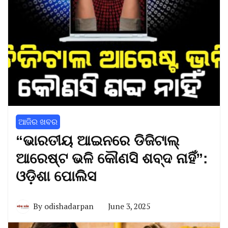
ଆଜିର ଖବର
“ଭାରତୀୟ ଆଇନରେ ଡିଜିଟାଲ୍
ଆରେଷ୍ଟ ଭଳି କୌଣସି ଶବ୍ଦ ନାହିଁ”:
ଓଡ଼ିଶା ପୋଲିସ
By
odishadarpan
June 3, 2025