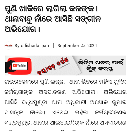
ପୁଣି ଖାକିରେ ଲାଗିଲା କଳଙ୍କ।
ଥାନାବାବୁ ନାଁରେ ଆସିଛି ସଙ୍ଗୀନ
ଅଭିଯୋଗ।
By
odishadarpan
September 25, 2024
ରାଉରକେଲାରେ ପୁଣି ଲଜ୍ଜା। ଥାନା ଭିତରେ ମହିଳା ପୁଲିସ
କର୍ମଚାରୀଙ୍କ ଅସଦାଚରଣ ଅଭିଯୋଗ। ଅଭିଯୋଗ
ଆସିଛି ବନ୍ଧମୁଣ୍ଡା ଥାନା ଅଧିକାରୀ ଅଶୋକ କୁମାର
ଦାସଙ୍କ ନାଁରେ। ଏନେଇ ମହିଳା କର୍ମଚାରୀଜଣକ
ବଣ୍ଡମୁଣ୍ଡା ଥାନାର ଆଇଆଇସିଙ୍କ ନାଁରେ ଅସଦାଚରଣ