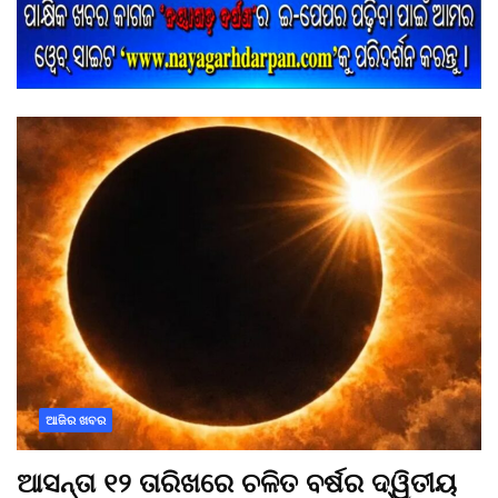
ଆଜିର ଖବର
ଆସନ୍ତା ୧୨ ତାରିଖରେ ଚଳିତ ବର୍ଷର ଦ୍ୱିତୀୟ