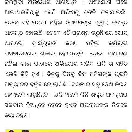
କରିଥିବା ଅଭିଯୋଗ ଆଣିଛନ୍ତି । ଅଭିଯୋଗ ପରେ
ଆଇଆଇସିଙ୍କୁ ଏସପି ଅଫିସକୁ ବଦଳି କରାଯାଇଛି।
ତେବେ ଏହି ଘଟଣା ମହିଳା ଡିଏସପିଙ୍କ ଦ୍ୱାରା ତଦନ୍ତ
ଆରମ୍ଭ ହୋଇଛି। ତେବେ ଏଠି ପ୍ରଶ୍ନ ଉଠୁଛି ଯେ ଖୋଦ୍‌
ଥାନାରେ କାର୍ଯ୍ୟରତ ଜଣେ ମହିଳା କର୍ମଚାରୀ
ଅସଦାଚରଣର ଶିକାର ହୋଇଛନ୍ତି। ତେବେ ସାଧାରଣ
ମହିଳା କାହା ପାଖରେ ଅଭିଯୋଗ କରିବ ଯଦି ତା ସହିତ
ଏଭଳି କିଛି ହୁଏ | ଦିନକୁ ଦିନକୁ ଦିନ ମହିଳାଙ୍କ ପ୍ରତି
ଅତ୍ୟାଚର ବଢ଼ିବାରେ ଲାଗିଛି | ସରକାର ସବୁ ଦେଖି ନିରବ
ହେଲାଭଳି ଲାଗୁଛିନ୍ତି | ଯଦି ଏଭଳି କିଛି ଶକ୍ତ ପଦକ୍ଷପ
ସରକାର ନିଅନ୍ତେ ତେବେ ହୁଏତ ଅପରାଧୀଙ୍କ ଭିତରେ
ଭୟ ରହିବ |