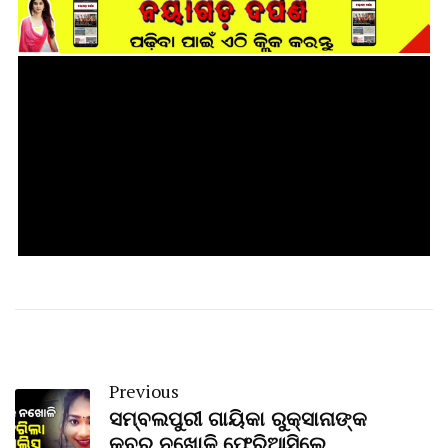
Previous
ସମ୍ବଲପୁରୀ ଗାୟିକା ରୁକ୍‌ସାନାଙ୍କ
କବର ନଖୋଳି ଫେରିଆସିଲେ