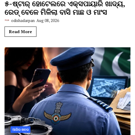
୫-ଷ୍ଟାର୍ ହୋଟେଲରେ ଏକ୍ସପାୟାରି ଖାଦ୍ୟ,
ରେଡ୍ ବେଳେ ମିଳିଲା ବାସି ମାଛ ଓ ମାଂସ
odishadarpan
Aug 08, 2026
Read More
ଆଜିର ଖବର