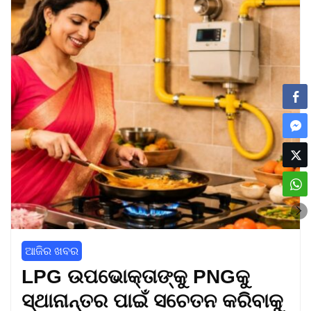
ଆଜିର ଖବର
LPG ଉପଭୋକ୍ତାଙ୍କୁ PNGକୁ
ସ୍ଥାନାନ୍ତର ପାଇଁ ସଚେତନ କରିବାକୁ