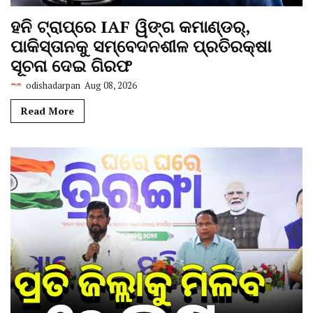
ହନି ଟ୍ରାପ୍‌ରେ IAF ୱିଙ୍ଗ କମାଣ୍ଡର୍,
ପାକିସ୍ତାନକୁ ସମ୍ବେଦନଶୀଳ ପ୍ରତିରକ୍ଷା
ସୂଚନା ଦେଇ ଗିରଫ
odishadarpan
Aug 08, 2026
Read More