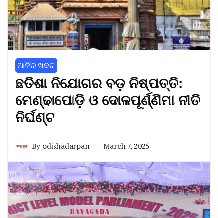
ଆଜିର ଖବର
ଛତିଶା ନିଯୋଗର ବଡ଼ ନିଷ୍ପତ୍ତି:
ମେଣ୍ଢାପୋଡ଼ି ଓ ଦୋଳପୂର୍ଣ୍ଣିମା ନୀତି
ନିର୍ଘଣ୍ଟ
By
odishadarpan
March 7, 2025