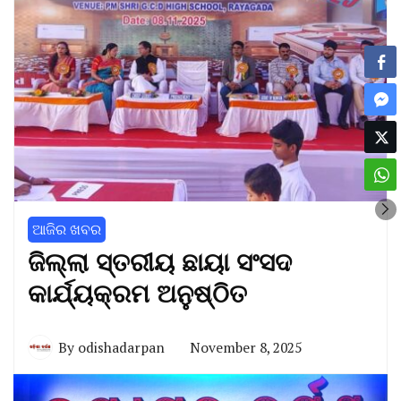
ଆଜିର ଖବର
ଜିଲ୍ଲା ସ୍ତରୀୟ ଛାୟା ସଂସଦ
କାର୍ଯ୍ୟକ୍ରମ ଅନୁଷ୍ଠିତ
By
odishadarpan
November 8, 2025