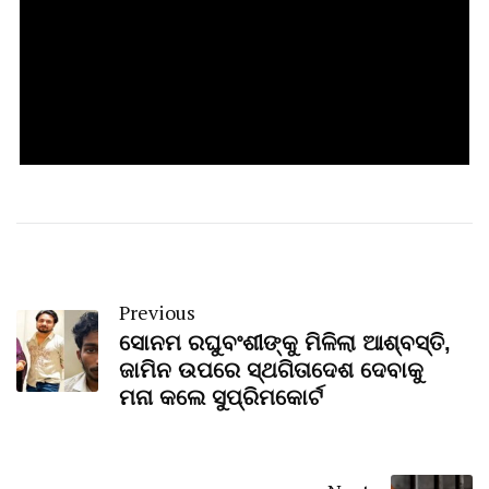
Previous
ସୋନମ ରଘୁବଂଶୀଙ୍କୁ ମିଳିଲା ଆଶ୍ବସ୍ତି,
ଜାମିନ ଉପରେ ସ୍ଥଗିତାଦେଶ ଦେବାକୁ
ମନା କଲେ ସୁପ୍ରିମକୋର୍ଟ