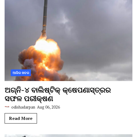
ଆଜିର ଖବର
ଅଗ୍ନି-୪ ବାଲିଷ୍ଟିକ୍ କ୍ଷେପଣାସ୍ତ୍ରର
ସଫଳ ପରୀକ୍ଷଣ
odishadarpan
Aug 06, 2026
Read More