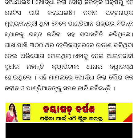
ଦିଆଯାଇଛି। ଖୋର୍ଦ୍ଧା ଜିଲା ଦୌରା ଜଜଙ୍କ ପକ୍ଷରୁ ଏହି
ନୋଟିସ ଜାରି କରାଯାଇଛି। ନବୀନ ପଟ୍ଟନାୟକ
ମୁଖ୍ୟମନ୍ତ୍ରୀ ଥିବା ବେଳେ ପାଣ୍ଡିଆନ ରାଜ୍ୟର ବିଭିନ୍ନ
ସ୍ଥାନକୁ ଗସ୍ତ କରିବା ସହ ସଭାସମିତି କରିଥିଲେ।
ପାଖାପାଖି ୩୦୦ ଥର ହେଲିକପ୍ଟରରେ ଉଡାଣ କରିଥିବା
ନେଇ ଅଭିଯୋଗ ହୋଇଥିଲା।ଏହାକୁ ନେଇ ଆଇନଜୀବୀ
ସୁଧୀର ମହାନ୍ତି କ୍ୟାପିଟାଲ ଥାନାର ଦ୍ୱାରସ୍ଥ
ହୋଇଥିଲେ । ଏହି ମାମଲାରେ ଖୋର୍ଦ୍ଧା ଜିଲା ଦୌରା ଜଜ
ନବୀନ ଓ ପାଣ୍ଡିଆନଙ୍କୁ ସମନ ଜାରି କରିଛନ୍ତି ।