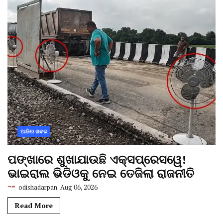
ଆଜିର ଖବର
ପଙ୍ଖାରେ ଶୁଖାଯାଉଛି ଏକ୍ସପ୍ରେସୱେ!
ଭାଇରାଲ ଭିଡିଓକୁ ନେଇ ତେଜିଲା ରାଜନୀତି
odishadarpan
Aug 06, 2026
Read More