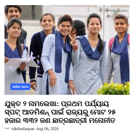
ଆଜିର ଖବର
ଯୁକ୍ତ ୨ ନାମଲେଖା: ପ୍ରଥମ ପର୍ଯ୍ୟାୟ
ସ୍ପଟ୍ ଆଡମିଶନ୍ ପାଇଁ ରାଜ୍ୟରୁ ମୋଟ ୨୫
ହଜାର ୩୩୨ ଜଣ ଛାତ୍ରଛାତ୍ରୀ ମନୋନୀତ
odishadarpan
Aug 06, 2026