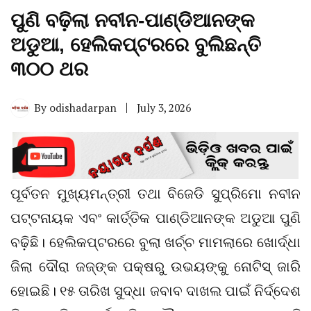
ପୁଣି ବଢ଼ିଲା ନବୀନ-ପାଣ୍ଡିଆନଙ୍କ
ଅଡୁଆ, ହେଲିକପ୍ଟରରେ ବୁଲିଛନ୍ତି
୩୦୦ ଥର
By
odishadarpan
July 3, 2026
ପୂର୍ବତନ ମୁଖ୍ୟମନ୍ତ୍ରୀ ତଥା ବିଜେଡି ସୁପ୍ରିମୋ ନବୀନ
ପଟ୍ଟନାୟକ ଏବଂ କାର୍ତ୍ତିକ ପାଣ୍ଡିଆନଙ୍କ ଅଡୁଆ ପୁଣି
ବଢ଼ିଛି। ହେଲିକପ୍ଟରରେ ବୁଲା ଖର୍ଚ୍ଚ ମାମଲାରେ ଖୋର୍ଦ୍ଧା
ଜିଲା ଦୌରା ଜଜ୍‌ଙ୍କ ପକ୍ଷରୁ ଉଭୟଙ୍କୁ ନୋଟିସ୍‌ ଜାରି
ହୋଇଛି। ୧୫ ତାରିଖ ସୁଦ୍ଧା ଜବାବ ଦାଖଲ ପାଇଁ ନିର୍ଦ୍ଦେଶ