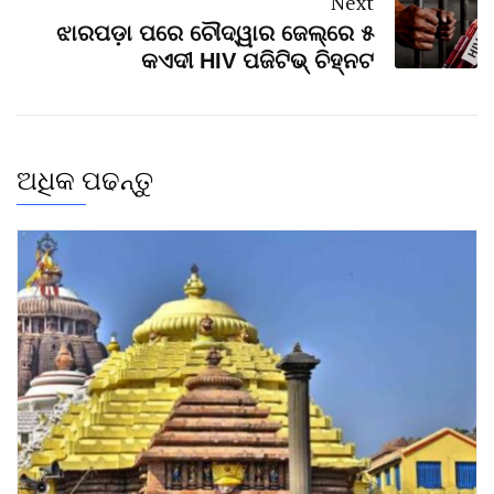
Next
ଝାରପଡ଼ା ପରେ ଚୌଦ୍ୱାର ଜେଲ୍‌ରେ ୫
କଏଦୀ HIV ପଜିଟିଭ୍ ଚିହ୍ନଟ
ଅଧିକ ପଢନ୍ତୁ