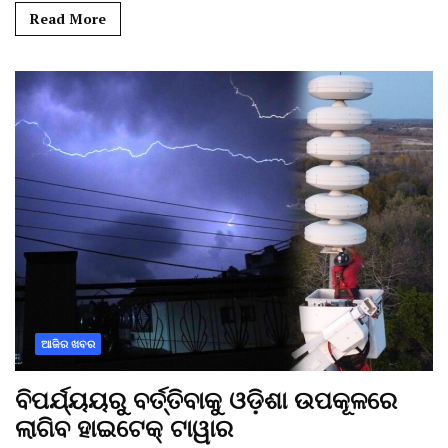
Read More
ଆଜିର ଖବର
ବିପର୍ଯ୍ୟୟରୁ ବର୍ତ୍ତିବାକୁ ଓଡ଼ିଶା ଉପକୂଳରେ
ଲାଗିବ ହାଇଟେକ୍‌ ଟାୱାର