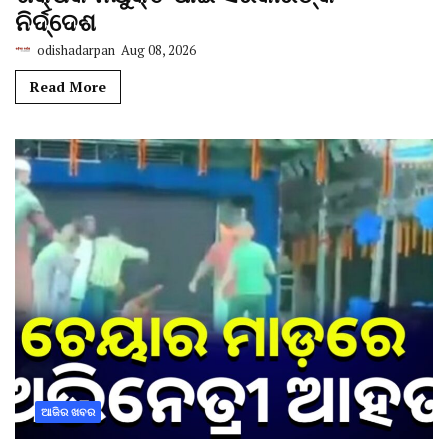
ନିର୍ଦ୍ଦେଶ
odishadarpan
Aug 08, 2026
Read More
ଆଜିର ଖବର