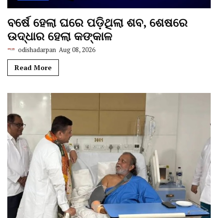
ବର୍ଷେ ହେଲା ଘରେ ପଡ଼ିଥିଲା ଶବ, ଶେଷରେ
ଉଦ୍ଧାର ହେଲା କଙ୍କାଳ
odishadarpan
Aug 08, 2026
Read More