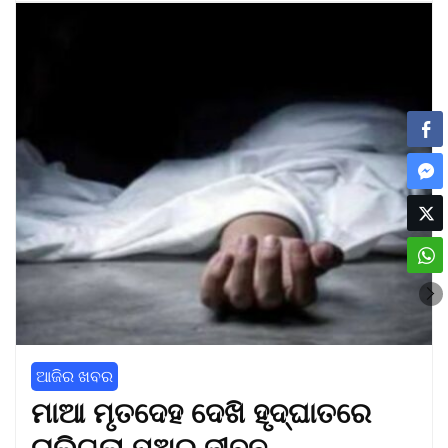
ଆଜିର ଖବର
ମାଆ ମୃତଦେହ ଦେଖି ହୃଦ୍‌ଘାତରେ