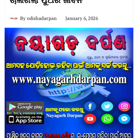
ଚାଲିଗଲା ପୁଅର ଜୀବନ
By
odishadarpan
January 6, 2026