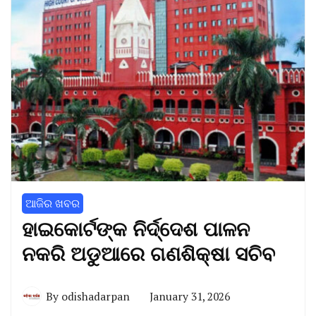
ଆଜିର ଖବର
ହାଇକୋର୍ଟଙ୍କ ନିର୍ଦ୍ଦେଶ ପାଳନ
ନକରି ଅଡୁଆରେ ଗଣଶିକ୍ଷା ସଚିବ
By
odishadarpan
January 31, 2026