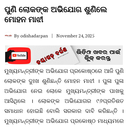
ପୁଣି ଲୋକଙ୍କ ଅଭିଯୋଗ ଶୁଣିଲେ
ମୋହନ ମାଝୀ
By
odishadarpan
November 24, 2025
ମୁଖ୍ୟମନ୍ତ୍ରୀଙ୍କ ଅଭିଯୋଗ ପ୍ରକୋଷ୍ଠରେ ଆଜି ପୁଣି
ଲୋକଙ୍କ ଦୁଃଖ ଶୁଣିଛନ୍ତି ମୋହନ ମାଝୀ । ପୁଳା ପୁଳା
ଅଭିଯୋଗ ନେଇ ଲୋକେ ମୁଖ୍ୟମନ୍ତ୍ରୀଙ୍କ ପାଖକୁ
ଆସିଥିଲେ । ଲୋକଙ୍କ ଅଭିଯୋଗର ୯୬ପ୍ରତିଶତ
ସମାଧାନ ହୋଇଛି ବୋଲି ସରକାର ଦାବି କରିଛନ୍ତି ।
ମୁଖ୍ୟମନ୍ତ୍ରୀଙ୍କ ଅଭିଯୋଗ ପ୍ରକୋଷ୍ଠ ମାଧ୍ୟମରେ