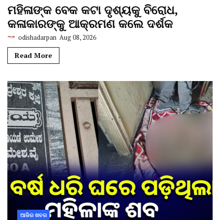
ମହିଳାଙ୍କ ବେକ କଟା ଦୃଶ୍ୟକୁ ବିରୋଧ,
କଳାକାରଙ୍କୁ ଆକ୍ରମଣ କଲେ ଦର୍ଶକ
odishadarpan
Aug 08, 2026
Read More
ଆଜିର ଖବର