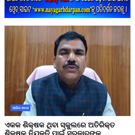
ଆଜିର ଖବର
ଏକକ ଶିକ୍ଷକ ଥିବା ସ୍କୁଲରେ ଅତିରିକ୍ତ
ଶିକ୍ଷକ ନିଯୁକ୍ତି ପାଇଁ ସରକାରଙ୍କ