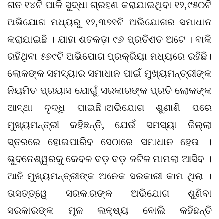
ଗତ ୧୪ଟି ପାଳି ସୁଦ୍ଧା ଗ୍ରହଣ କରାଯାଇଥିବା ୧୨,୯୫୦ଟି
ଅଭିଯୋଗ ମଧ୍ୟରୁ ୧୨,୩୭୧ଟି ଅଭିଯୋଗର ସମାଧାନ
କରାଯାଇଛି । ଯାହା ଶତକଡ଼ା ୯୬ ପ୍ରତିଶତ ଅଟେ । ବାକି
ରହିଥିବା ୫୭୯ଟି ଅଭିଯୋଗ ପ୍ରକ୍ରିୟା ମଧ୍ୟରେ ରହିଛି।
ଲୋକଙ୍କ ସମସ୍ୟାର ସମାଧାନ ପାଇଁ ମୁଖ୍ୟମନ୍ତ୍ରୀଙ୍କ
ନିୟମିତ ପ୍ରୟାସ ଯୋଗୁଁ ସରକାରଙ୍କ ପ୍ରତି ଲୋକଙ୍କ
ଆସ୍ଥା ବୃଦ୍ଧି ପାଇଛି।ଅଭିଯୋଗ ଶୁଣାଣି ପରେ
ମୁଖ୍ୟମନ୍ତ୍ରୀ କହିଛନ୍ତି, ଯେଉଁ ସମସ୍ୟା ଜିଲ୍ଲା
ସ୍ତରରେ ହୋଇପାରିବ ସେଠାରେ ସମାଧାନ ହେଉ ।
ଭୁବନେଶ୍ୱରକୁ କେବଳ ବଡ଼ ବଡ଼ ଜଟିଳ ମାମଲା ଆସିବ ।
ଆଜି ମୁଖ୍ୟମନ୍ତ୍ରୀଙ୍କ ଅନେକ ସରକାରୀ କାମ ଥିଲା ।
ତାସତ୍ତ୍ୱେ ସରକାରଙ୍କ ଅଭିଯୋଗ ଶୁଣିବା
ସରକାରଙ୍କ ମୂଳ ଲକ୍ଷ୍ୟ ବୋଲି କହିଛନ୍ତି