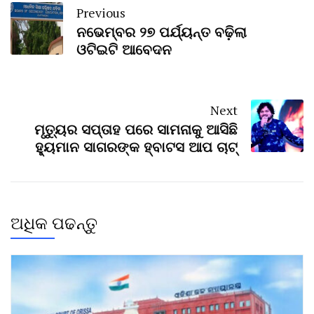
Previous
ନଭେମ୍ବର ୨୭ ପର୍ଯ୍ୟନ୍ତ ବଢ଼ିଲା
ଓଟିଇଟି ଆବେଦନ
Next
ମୃତ୍ୟୁର ସପ୍ତାହ ପରେ ସାମନାକୁ ଆସିଛି
ହ୍ୟୁମାନ ସାଗରଙ୍କ ହ୍ବାଟସ ଆପ ଚାଟ୍
ଅଧିକ ପଢନ୍ତୁ