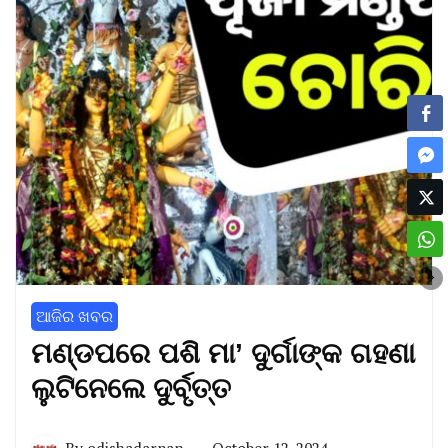
ଆଜିର ଖବର
ମଣ୍ଡପରେ ପଶି ମା’ ଦୁର୍ଗାଙ୍କ ଗହଣା
ଲୁଟିନେଲେ ଦୁର୍ବୃତ୍ତ
By
odishadarpan
October 12, 2024