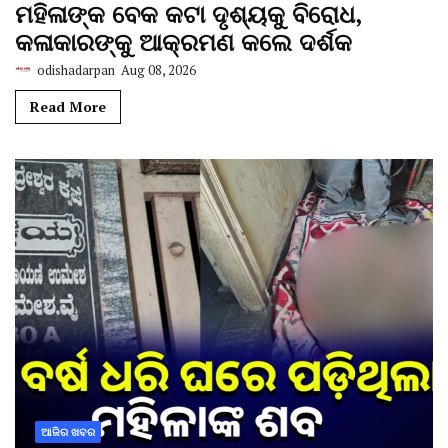
ମହିଳାଙ୍କ ବେକ କଟା ଦୃଶ୍ୟକୁ ବିରୋଧ,
କଳାକାରଙ୍କୁ ଆକ୍ରମଣ କଲେ ଦର୍ଶକ
odishadarpan
Aug 08, 2026
Read More
ଆଜିର ଖବର