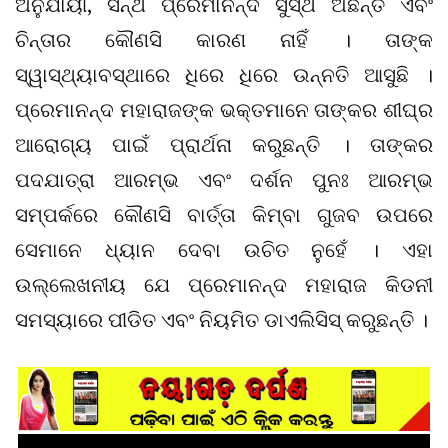
ଅନୁଯାୟୀ, ସନ୍ଥ ପ୍ରେମାନନ୍ଦ ସୁସ୍ଥ ଅଛନ୍ତି ଏବଂ
ଚିନ୍ତାର କୌଣସି କାରଣ ନାହିଁ । ତାଙ୍କ
ସ୍ୱାସ୍ଥ୍ୟାବସ୍ଥାରେ ଧିରେ ଧିରେ ଉନ୍ନତି ଆସୁଛି ।
ପ୍ରେମାନନ୍ଦ ମହାରାଜଙ୍କ ଭକ୍ତମାନେ ତାଙ୍କର ଶୀଘ୍ର
ଆରୋଗ୍ୟ ପାଇଁ ପ୍ରାର୍ଥନା କରୁଛନ୍ତି । ତାଙ୍କର
ପଦଯାତ୍ରା ଆରମ୍ଭ ଏବଂ ଦର୍ଶନ ପୁନଃ ଆରମ୍ଭ
ସମ୍ପର୍କରେ କୌଣସି ବାର୍ତ୍ତା କିମ୍ବା ଗୁଜବ ଉପରେ
ସେମାନେ ଧ୍ୟାନ ଦେବା ଉଚିତ ନୁହେଁ । ଏହା
ଉଲ୍ଲେଖନୀୟ ଯେ ପ୍ରେମାନନ୍ଦ ମହାରାଜ କିଡନୀ
ସମସ୍ୟାରେ ପୀଡିତ ଏବଂ ନିୟମିତ ଡାଏଲିସିସ୍ କରୁଛନ୍ତି ।