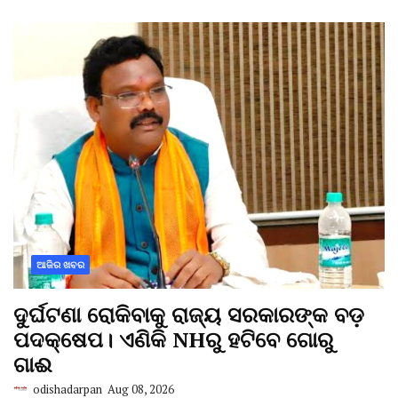
ଆଜିର ଖବର
ଦୁର୍ଘଟଣା ରୋକିବାକୁ ରାଜ୍ୟ ସରକାରଙ୍କ ବଡ଼
ପଦକ୍ଷେପ। ଏଣିକି NHରୁ ହଟିବେ ଗୋରୁ
ଗାଈ
odishadarpan
Aug 08, 2026