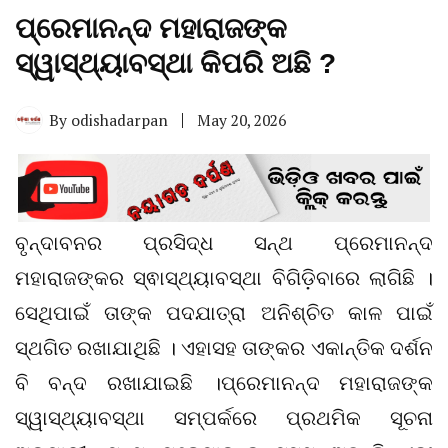
ପ୍ରେମାନନ୍ଦ ମହାରାଜଙ୍କ
ସ୍ୱାସ୍ଥ୍ୟାବସ୍ଥା କିପରି ଅଛି ?
By
odishadarpan
May 20, 2026
ବୃନ୍ଦାବନର ପ୍ରସିଦ୍ଧ ସନ୍ଥ ପ୍ରେମାନନ୍ଦ
ମହାରାଜଙ୍କର ସ୍ଵାସ୍ଥ୍ୟାବସ୍ଥା ବିଗିଡ଼ିବାରେ ଲାଗିଛି ।
ସେଥିପାଇଁ ତାଙ୍କ ପଦଯାତ୍ରା ଅନିଶ୍ଚିତ କାଳ ପାଇଁ
ସ୍ଥଗିତ ରଖାଯାଥିଛି । ଏହାସହ ତାଙ୍କର ଏକାନ୍ତିକ ଦର୍ଶନ
ବି ବନ୍ଦ ରଖାଯାଇଛି ।ପ୍ରେମାନନ୍ଦ ମହାରାଜଙ୍କ
ସ୍ୱାସ୍ଥ୍ୟାବସ୍ଥା ସମ୍ପର୍କରେ ପ୍ରଥମିକ ସୂଚନା