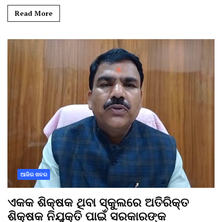
Read More
ଆଜିର ଖବର
ଏକକ ଶିକ୍ଷକ ଥିବା ସ୍କୁଲରେ ଅତିରିକ୍ତ
ଶିକ୍ଷକ ନିଯୁକ୍ତି ପାଇଁ ସରକାରଙ୍କ