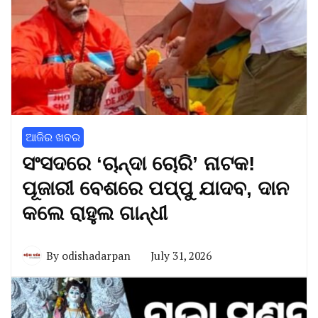
ଆଜିର ଖବର
ସଂସଦରେ ‘ଚାନ୍ଦା ଚୋରି’ ନାଟକ!
ପୂଜାରୀ ବେଶରେ ପପ୍ପୁ ଯାଦବ, ଦାନ
କଲେ ରାହୁଲ ଗାନ୍ଧୀ
By
odishadarpan
July 31, 2026