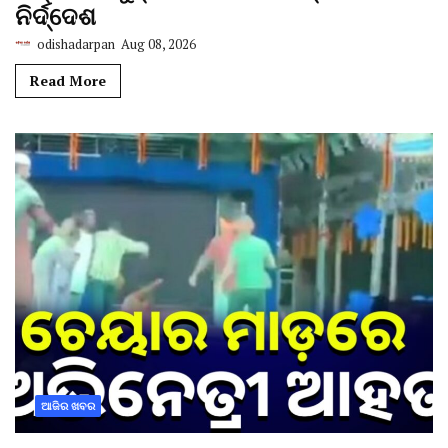
ନିର୍ଦ୍ଦେଶ
odishadarpan
Aug 08, 2026
Read More
ଆଜିର ଖବର