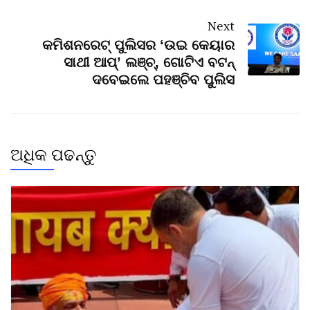
Next
କମିଶନରେଟ୍ ପୁଲିସର ‘ଉଇ କେୟାର
ସାଥୀ ଆପ୍’ ଲଞ୍ଚ୍, ଗୋଟିଏ ବଟନ୍
ଦବେଇଲେ ପହଞ୍ଚିବ ପୁଲିସ
ଅଧିକ ପଢନ୍ତୁ