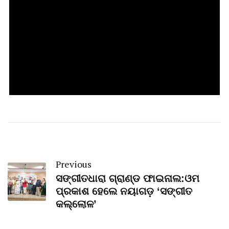
Previous
ସଙ୍ଗୀତଧାରା ଗ୍ରାଣ୍ଡ ଫାଇନାଲ:ଓମ
ପ୍ରକାଶ ହେଲେ ନୟାଗଡ଼ ‘ସଙ୍ଗୀତ
କଲ୍ଲୋଳ’