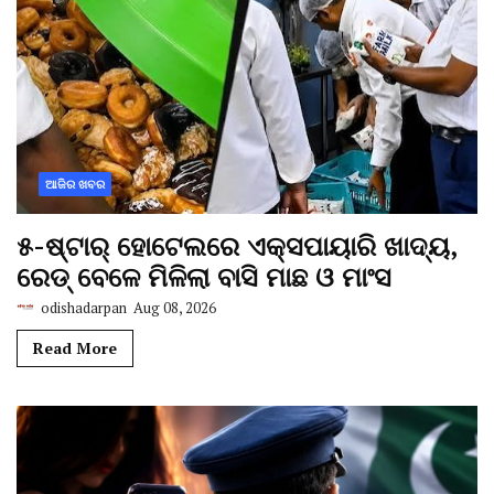
ଆଜିର ଖବର
୫-ଷ୍ଟାର୍ ହୋଟେଲରେ ଏକ୍ସପାୟାରି ଖାଦ୍ୟ,
ରେଡ୍ ବେଳେ ମିଳିଲା ବାସି ମାଛ ଓ ମାଂସ
odishadarpan
Aug 08, 2026
Read More