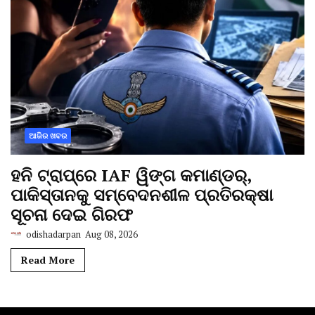
ଆଜିର ଖବର
ହନି ଟ୍ରାପ୍‌ରେ IAF ୱିଙ୍ଗ କମାଣ୍ଡର୍,
ପାକିସ୍ତାନକୁ ସମ୍ବେଦନଶୀଳ ପ୍ରତିରକ୍ଷା
ସୂଚନା ଦେଇ ଗିରଫ
odishadarpan
Aug 08, 2026
Read More