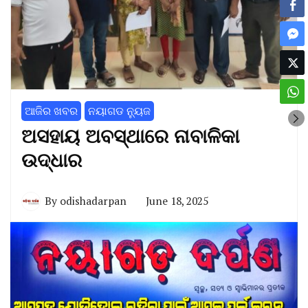
ଆଜିର ଖବର
ନୟାଗଡ ନ୍ୟୁଜ
ଅସହାୟ ଅବସ୍ଥାରେ ନାବାଳିକା
ଉଦ୍ଧାର
By
odishadarpan
June 18, 2025