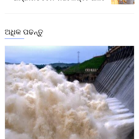
ଅଧିକ ପଢନ୍ତୁ