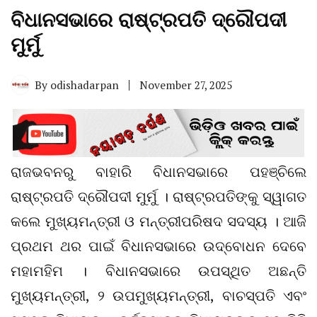
ବିଧାନସଭାରେ ରାଷ୍ଟ୍ରପତି ଦ୍ରୌପଦୀ
ମୁର୍ମୁ
By
odishadarpan
November 27, 2025
ରାଜଭବନରୁ ବାହାରି ବିଧାନସଭାରେ ପହଞ୍ଚିଲେ
ରାଷ୍ଟ୍ରପତି ଦ୍ରୌପଦୀ ମୁର୍ମୁ । ରାଷ୍ଟ୍ରପତିଙ୍କୁ ସ୍ୱାଗତ
କଲେ ମୁଖ୍ୟମନ୍ତ୍ରୀ ଓ ମନ୍ତ୍ରୀପରିଷଦ ସଦସ୍ୟ । ଆଜି
ପ୍ରଥମ ଥର ପାଇଁ ବିଧାନସଭାରେ ଉଦ୍‌ବୋଧନ ଦେବେ
ମହାମହିମ । ବିଧାନସଭାରେ ଉପସ୍ଥିତ ଅଛନ୍ତି
ମୁଖ୍ୟମନ୍ତ୍ରୀ, ୨ ଉପମୁଖ୍ୟମନ୍ତ୍ରୀ, ବାଚସ୍ପତି ଏବଂ