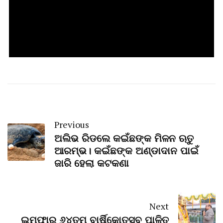
Previous
ଅଲିଭ ରିଡଲେ କଇଁଛଙ୍କ ମିଳନ ଋତୁ
ଆରମ୍ଭ। କଇଁଛଙ୍କ ଅଣ୍ଡାଦାନ ପାଇଁ
ଜାରି ହେଲା କଟକଣା
Next
ଇମ୍ଫାର ୬୪ତମ ବାର୍ଷିକୋତ୍ସବ ପାଳିତ