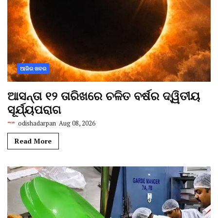
ଆଜିର ଖବର
ଆସନ୍ତା ୧୨ ତାରିଖରେ ଚଳିତ ବର୍ଷର ଦ୍ୱିତୀୟ
ସୂର୍ଯ୍ୟପରାଗ
odishadarpan
Aug 08, 2026
Read More