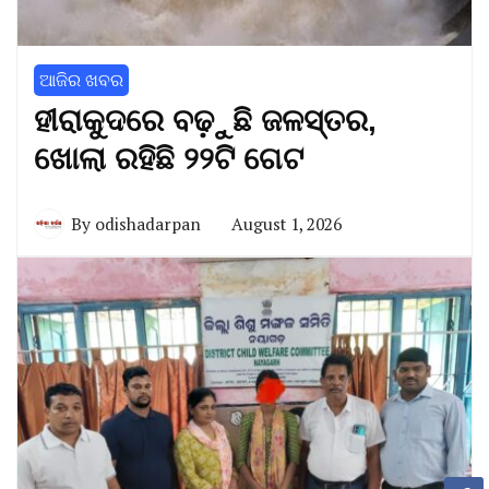
ଆଜିର ଖବର
ହୀରାକୁଦରେ ବଢ଼ୁଛି ଜଳସ୍ତର,
ଖୋଲା ରହିଛି ୨୨ଟି ଗେଟ
By
odishadarpan
August 1, 2026