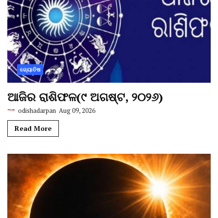
ଜ୍ୟୋତିଷ
ଆଜିର ରାଶିଫଳ(୯ ଅଗଷ୍ଟ, ୨୦୨୬)
odishadarpan
Aug 09, 2026
Read More