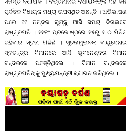
ସମସ୍ତ ବିଧାୟକ । ବର୍ତ୍ତମାନର ବିଧାୟକଙ୍କ ସହ କିଛି
ପୂର୍ବତନ ବିଧାୟକ ମଧ୍ୟ ଉପସ୍ଥିତ ଅଛନ୍ତି । ଅଭିଭାଷଣ
ପରେ ୧୧ ନମ୍ବର ରୁମ୍‌କୁ ଆସି ସମୟ ବିତାଇବେ
ରାଷ୍ଟ୍ରପତି । ୧୧ନଂ ପ୍ରକୋଷ୍ଠରେ ୧୫ରୁ ୨ ୦ ମିନିଟ
ରହିବାର ସୂଚନା ମିଳିଛି । ସୂଚନାମୁତାବକ ବାୟୁସେନାର
ସ୍ବତନ୍ତ୍ର ବିମାନରେ ଆସି ଭୁବନେଶ୍ବର ବିମାନ
ବନ୍ଦରରେ ପହଞ୍ଚିଥିଲେ । ବିମାନ ବନ୍ଦରରେ
ରାଷ୍ଟ୍ରପତିଙ୍କୁ ମୁଖ୍ୟମନ୍ତ୍ରୀ ସ୍ବାଗତ କରିଥିଲେ ।