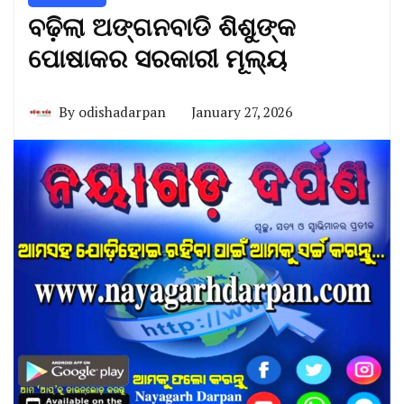
ବଢ଼ିଲା ଅଙ୍ଗନବାଡି ଶିଶୁଙ୍କ
ପୋଷାକର ସରକାରୀ ମୂଲ୍ୟ
By
odishadarpan
January 27, 2026