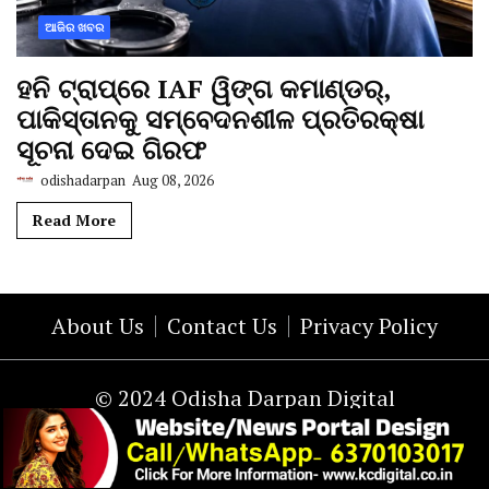
ଆଜିର ଖବର
ହନି ଟ୍ରାପ୍‌ରେ IAF ୱିଙ୍ଗ କମାଣ୍ଡର୍,
ପାକିସ୍ତାନକୁ ସମ୍ବେଦନଶୀଳ ପ୍ରତିରକ୍ଷା
ସୂଚନା ଦେଇ ଗିରଫ
odishadarpan
Aug 08, 2026
Read More
About Us
Contact Us
Privacy Policy
© 2024 Odisha Darpan Digital