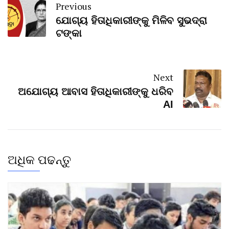
Previous
ଯୋଗ୍ୟ ହିତାଧିକାରୀଙ୍କୁ ମିଳିବ ସୁଭଦ୍ରା
ଟଙ୍କା
Next
ଅଯୋଗ୍ୟ ଆବାସ ହିତାଧିକାରୀଙ୍କୁ ଧରିବ
AI
ଅଧିକ ପଢନ୍ତୁ