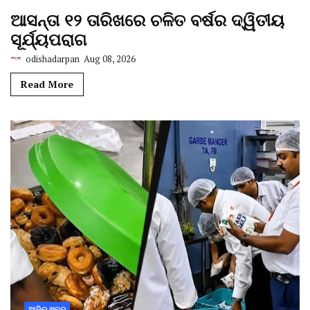
ଆସନ୍ତା ୧୨ ତାରିଖରେ ଚଳିତ ବର୍ଷର ଦ୍ୱିତୀୟ
ସୂର୍ଯ୍ୟପରାଗ
odishadarpan
Aug 08, 2026
Read More
ଆଜିର ଖବର