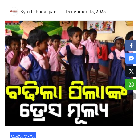
By
odishadarpan
December 15, 2025
ଆଜିର ଖବର