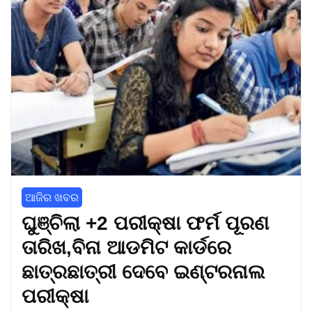
ଆଜିର ଖବର
ଘୁଞ୍ଚିଲା +2 ପରୀକ୍ଷା ଫର୍ମ ପୂରଣ
ତାରିଖ,ବିନା ଆଡମିଟ କାର୍ଡରେ
ଛାତ୍ରଛାତ୍ରୀ ଦେବେ ଇଣ୍ଟରନାଲ
ପରୀକ୍ଷା