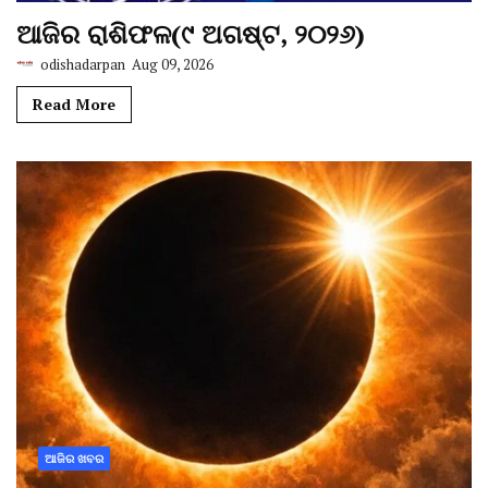
ଆଜିର ରାଶିଫଳ(୯ ଅଗଷ୍ଟ, ୨୦୨୬)
odishadarpan
Aug 09, 2026
Read More
ଆଜିର ଖବର