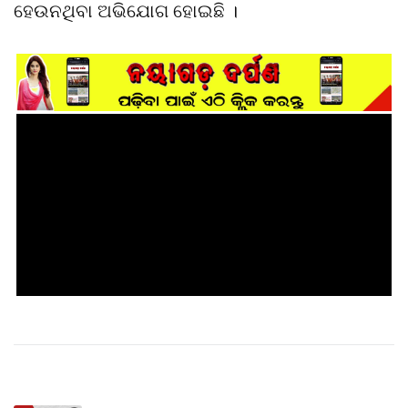
ହେଉନଥିବା ଅଭିଯୋଗ ହୋଇଛି ।