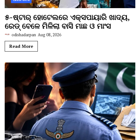
୫-ଷ୍ଟାର୍ ହୋଟେଲରେ ଏକ୍ସପାୟାରି ଖାଦ୍ୟ,
ରେଡ୍ ବେଳେ ମିଳିଲା ବାସି ମାଛ ଓ ମାଂସ
odishadarpan
Aug 08, 2026
Read More