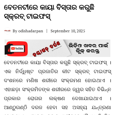
ବେତନଟୀରେ କାୟା ବିସ୍ତାର କରୁଛି
ସ୍କ୍ରବ୍ ଟାଇଫସ୍‌
By
odishadarpan
September 10, 2025
​​​​​​​ବେତନଟୀରେ କାୟା ବିସ୍ତାର କରୁଛି ସ୍କ୍ରବ୍ ଟାଇଫସ୍‌ ।
ଏକ ନିର୍ଦ୍ଧିଷ୍ଟ ପ୍ରଜାତିର କୀଟ ସ୍କ୍ରବ୍ ଟାଇଫସ୍‌
ଦଂଶନରେ ମଣିଷ ଶରୀରେ ସଂକ୍ରମଣ ହୋଇଥାଏ ।
ଏହାଛଡ଼ା ସଂକ୍ରମିତଙ୍କ ଶରୀରରେ ଜ୍ୱର ସହିତ ବିଭିନ୍ନ
ପ୍ରକାର ରୋଗର ଲକ୍ଷଣ ଦେଖାଯାଇଥାଏ ।
ଆଣ୍ଠୁଗଣ୍ଠି ଦରଜ ହେବା ସହ ଅସହ୍ୟ ଯନ୍ତ୍ରଣା