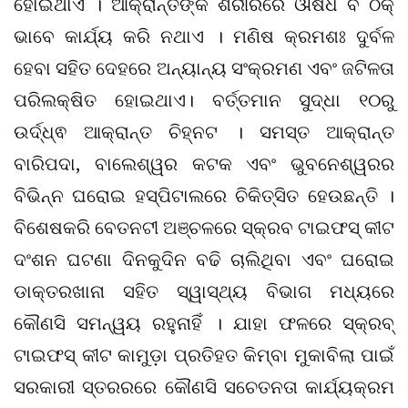
ହୋଇଥାଏ । ଆକ୍ରାନ୍ତଙ୍କ ଶରୀରରେ ଔଷଧ ବି ଠିକ୍
ଭାବେ କାର୍ଯ୍ୟ କରି ନଥାଏ । ମଣିଷ​ କ୍ରମଶଃ ଦୁର୍ବଳ
ହେବା ସହିତ ଦେହରେ ଅନ୍ୟାନ୍ୟ ସଂକ୍ରମଣ ଏବଂ ଜଟିଳତା
ପରିଲକ୍ଷିତ ହୋଇଥାଏ। ବର୍ତ୍ତମାନ ସୁଦ୍ଧା ୧୦ରୁ
ଉର୍ଦ୍ଧ୍ଵ ଆକ୍ରାନ୍ତ ଚିହ୍ନଟ । ସମସ୍ତ ଆକ୍ରାନ୍ତ
ବାରିପଦା, ବାଲେଶ୍ୱର କଟକ ଏବଂ ଭୁବନେଶ୍ୱରର
ବିଭିନ୍ନ ଘରୋଇ ହସ୍ପିଟାଲରେ ଚିକିତ୍ସିତ ହେଉଛନ୍ତି ।
ବିଶେଷକରି ବେତନଟୀ ଅଞ୍ଚଳରେ ସ୍କ୍ରବ ଟାଇଫସ୍‌ କୀଟ
ଦଂଶନ ଘଟଣା ଦିନକୁଦିନ ବଢି ଚାଲିଥିବା ଏବଂ ଘରୋଇ
ଡାକ୍ତରଖାନା ସହିତ ସ୍ୱାସ୍ଥ୍ୟ ବିଭାଗ ମଧ୍ୟରେ
କୌଣସି ସମନ୍ୱୟ ରହୁନାହିଁ । ଯାହା ଫଳରେ ସ୍କ୍ରବ୍
ଟାଇଫସ୍‌ କୀଟ କାମୁଡ଼ା ପ୍ରତିହତ କିମ୍ବା ମୁକାବିଲା ପାଇଁ
ସରକାରୀ ସ୍ତରରରେ କୌଣସି ସଚେତନତା କାର୍ଯ୍ୟକ୍ରମ