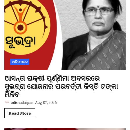
ଆଜିର ଖବର
ଆସନ୍ତା ରାକ୍ଷୀ ପୂର୍ଣ୍ଣିମା ଅବସରରେ
ସୁଭଦ୍ରା ଯୋଜନାର ପରବର୍ତ୍ତୀ କିସ୍ତି ଟଙ୍କା
ମିଳିବ
odishadarpan
Aug 07, 2026
Read More