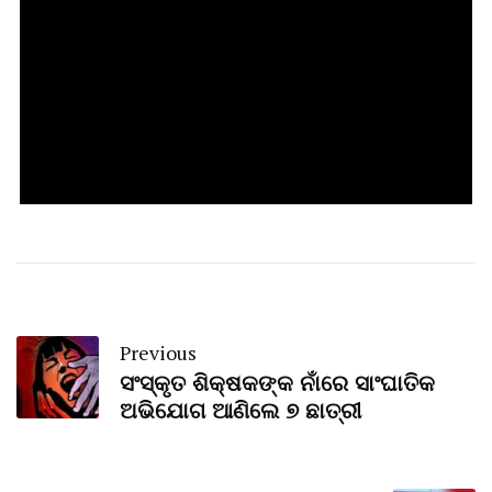
Previous
ସଂସ୍କୃତ ଶିକ୍ଷକଙ୍କ ନାଁରେ ସାଂଘାତିକ
ଅଭିଯୋଗ ଆଣିଲେ ୭ ଛାତ୍ରୀ