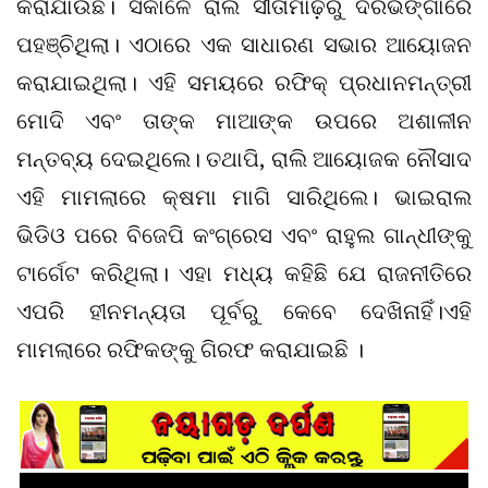
କରାଯାଉଛି। ସକାଳେ ରାଲି ସୀତାମାଢ଼ିରୁ ଦରଭଙ୍ଗାରେ
ପହଞ୍ଚିଥିଲା। ଏଠାରେ ଏକ ସାଧାରଣ ସଭାର ଆୟୋଜନ
କରାଯାଇଥିଲା। ଏହି ସମୟରେ ରଫିକ୍ ପ୍ରଧାନମନ୍ତ୍ରୀ
ମୋଦି ଏବଂ ତାଙ୍କ ମାଆଙ୍କ ଉପରେ ଅଶାଳୀନ
ମନ୍ତବ୍ୟ ଦେଇଥିଲେ। ତଥାପି, ରାଲି ଆୟୋଜକ ନୌସାଦ
ଏହି ମାମଲାରେ କ୍ଷମା ମାଗି ସାରିଥିଲେ। ଭାଇରାଲ
ଭିଡିଓ ପରେ ବିଜେପି କଂଗ୍ରେସ ଏବଂ ରାହୁଲ ଗାନ୍ଧୀଙ୍କୁ
ଟାର୍ଗେଟ କରିଥିଲା। ଏହା ମଧ୍ୟ କହିଛି ଯେ ରାଜନୀତିରେ
ଏପରି ହୀନମନ୍ୟତା ପୂର୍ବରୁ କେବେ ଦେଖିନାହିଁ।ଏହି
ମାମଲାରେ ରଫିକଙ୍କୁ ଗିରଫ କରାଯାଇଛି ।