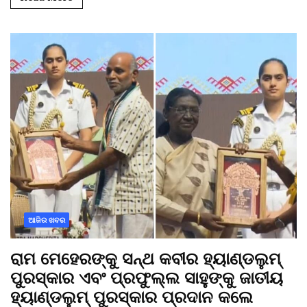
ଆଜିର ଖବର
ରାମ ମେହେରଙ୍କୁ ସନ୍ଥ କବୀର ହ୍ୟାଣ୍ଡଲୁମ୍
ପୁରସ୍କାର ଏବଂ ପ୍ରଫୁଲ୍ଲ ସାହୁଙ୍କୁ ଜାତୀୟ
ହ୍ୟାଣ୍ଡଲୁମ୍ ପୁରସ୍କାର ପ୍ରଦାନ କଲେ