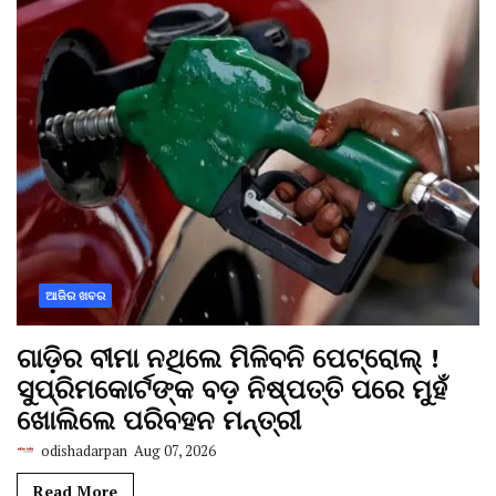
ଆଜିର ଖବର
ଗାଡ଼ିର ବୀମା ନଥିଲେ ମିଳିବନି ପେଟ୍ରୋଲ୍ !
ସୁପ୍ରିମକୋର୍ଟଙ୍କ ବଡ଼ ନିଷ୍ପତ୍ତି ପରେ ମୁହଁ
ଖୋଲିଲେ ପରିବହନ ମନ୍ତ୍ରୀ
odishadarpan
Aug 07, 2026
Read More