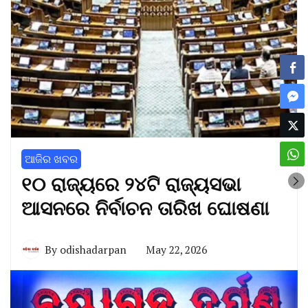
ଆଜିର ଖବର
୧୦ ରାଜ୍ୟରେ ୨୪ଟି ରାଜ୍ୟସଭା
ଆସନରେ ନିର୍ବାଚନ ତାରିଖ ଘୋଷଣା
By
odishadarpan
May 22, 2026