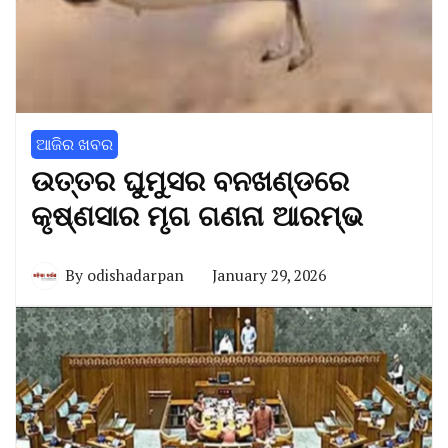
ଆଜିର ଖବର
ଉତ୍ତର ଘୁମୁସର ବନଖଣ୍ଡରେ
କୃଷ୍ଣସାର ମୃଗ ଗଣନା ଆରମ୍ଭ
By
odishadarpan
January 29, 2026