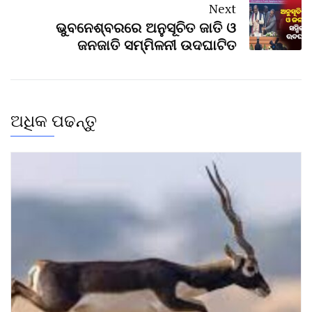
Next
ଭୁବନେଶ୍ବରରେ ଅନୁସୂଚିତ ଜାତି ଓ
ଜନଜାତି ସମ୍ମିଳନୀ ଉଦଘାଟିତ
ଅଧିକ ପଢନ୍ତୁ