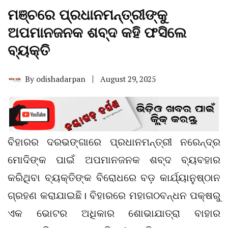
ମଞ୍ଚରେ ପ୍ରଧାନମନ୍ତ୍ରୀଙ୍କୁ
ଅପମାନଜନକ ଶବ୍ଦ କହି ଫସିଲେ
ବ୍ୟକ୍ତି
By
odishadarpan
August 29, 2025
ବିହାରର ଦରଭଙ୍ଗାରେ ପ୍ରଧାନମନ୍ତ୍ରୀ ନରେନ୍ଦ୍ର
ମୋଦିଙ୍କ ପାଇଁ ଅପମାନଜନକ ଶବ୍ଦ ବ୍ୟବହାର
କରିଥିବା ବ୍ୟକ୍ତିଙ୍କ ବିରୋଧରେ ବଡ଼ କାର୍ଯ୍ୟାନୁଷ୍ଠାନ
ଗ୍ରହଣ କରାଯାଇଛି। ବିହାରରେ ମହାଗଠବନ୍ଧନ ପକ୍ଷରୁ
ଏକ ଭୋଟର ଅଧିକାର ଶୋଭାଯାତ୍ରା ବାହାର