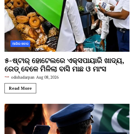
ଆଜିର ଖବର
୫-ଷ୍ଟାର୍ ହୋଟେଲରେ ଏକ୍ସପାୟାରି ଖାଦ୍ୟ,
ରେଡ୍ ବେଳେ ମିଳିଲା ବାସି ମାଛ ଓ ମାଂସ
odishadarpan
Aug 08, 2026
Read More