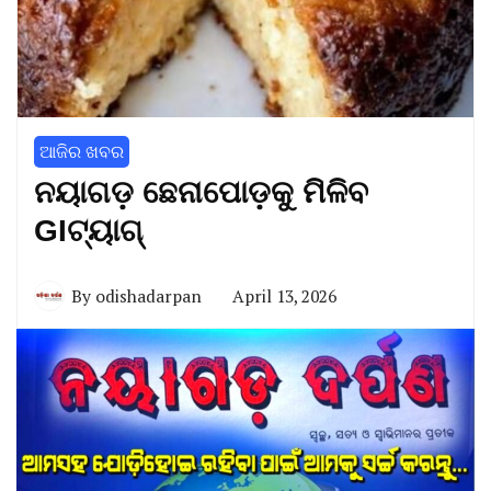
ଆଜିର ଖବର
ନୟାଗଡ଼ ଛେନାପୋଡ଼କୁ ମିଳିବ
GIଟ୍ୟାଗ୍
By
odishadarpan
April 13, 2026