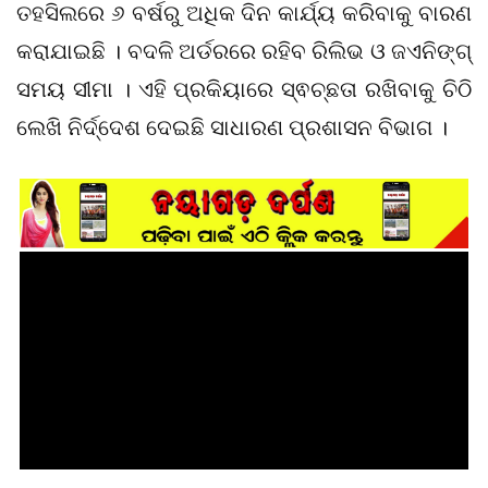
ତହସିଲରେ ୬ ବର୍ଷରୁ ଅଧିକ ଦିନ କାର୍ଯ୍ୟ କରିବାକୁ ବାରଣ
କରାଯାଇଛି । ବଦଳି ଅର୍ଡରରେ ରହିବ ରିଲିଭ ଓ ଜଏନିଙ୍ଗ୍
ସମୟ ସୀମା । ଏହି ପ୍ରକିୟାରେ ସ୍ଵଚ୍ଛତା ରଖିବାକୁ ଚିଠି
ଲେଖି ନିର୍ଦ୍ଦେଶ ଦେଇଛି ସାଧାରଣ ପ୍ରଶାସନ ବିଭାଗ ।