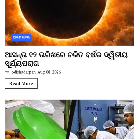
ଆଜିର ଖବର
ଆସନ୍ତା ୧୨ ତାରିଖରେ ଚଳିତ ବର୍ଷର ଦ୍ୱିତୀୟ
ସୂର୍ଯ୍ୟପରାଗ
odishadarpan
Aug 08, 2026
Read More