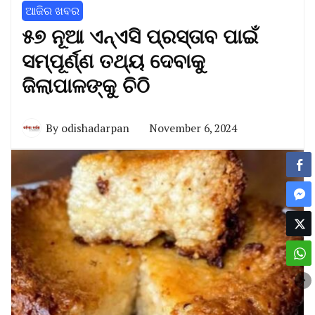
ଆଜିର ଖବର
୫୭ ନୂଆ ଏନ୍‌ଏସି ପ୍ରସ୍ତାବ ପାଇଁ
ସମ୍ପୂର୍ଣ୍ଣ ତଥ୍ୟ ଦେବାକୁ
ଜିଲାପାଳଙ୍କୁ ଚିଠି
By
odishadarpan
November 6, 2024