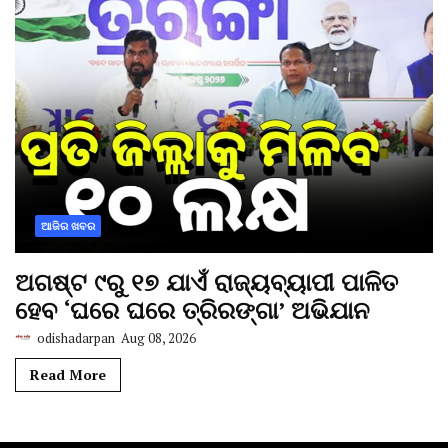
ଆଜିର ଖବର
ଅଗଷ୍ଟ ୯ରୁ ୧୭ ଯାଏଁ ରାଜ୍ୟବ୍ୟାପୀ ପାଳିତ
ହେବ ‘ଘରେ ଘରେ ତ୍ରିରଙ୍ଗା’ ଅଭିଯାନ
odishadarpan
Aug 08, 2026
Read More