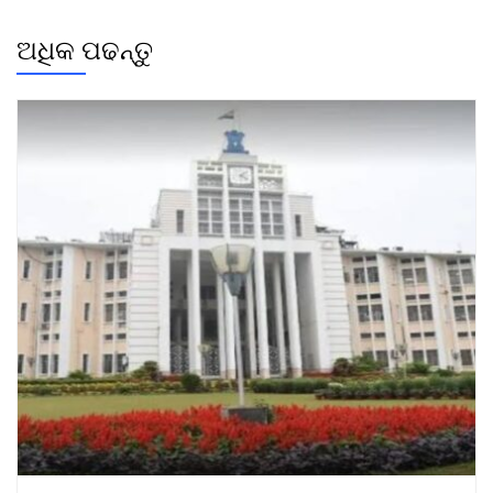
ଅଧିକ ପଢନ୍ତୁ