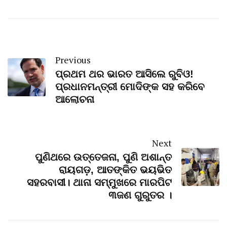
Previous
ପ୍ରଥମ ଥର ଭାରତ ଆସିଲେ ରୁବିଓ!
ପ୍ରଧାନମନ୍ତ୍ରୀ ମୋଦିଙ୍କ ସହ କରିବେ
ଆଲୋଚନା
Next
ପୁଣିଥରେ ଉତ୍ତେଜନା, ପୁଣି ଅଶାନ୍ତ
ରାୟଗଡ଼, ଆତଙ୍କିତ ଭୟଭିତ
ସହରବାସୀ। ଥାନା ସମ୍ମୁଖରେ ମାରପିଟ
୩ଜଣ ଗୁରୁତର ।