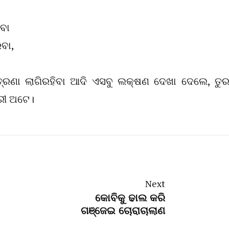
ିବା
ିବା,
ତ୍ରଣା ଲାଗିରହିବା ଆଦି ଏସବୁ ଲକ୍ଷଣ ଦେଖା ଦେଲେ, ତୁର
ରୀ ଅଟେ।
Next
କୋବିକୁ ଢାଲ କରି
ଗଞ୍ଜେଇ ଚୋରାଚାଲାଣ