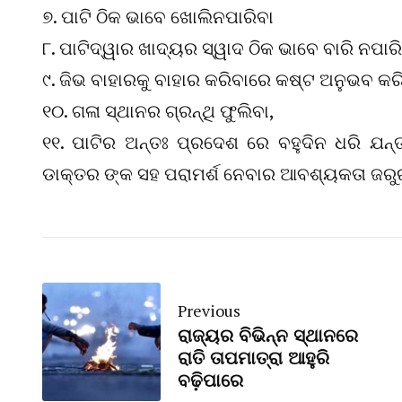
୭. ପାଟି ଠିକ ଭାବେ ଖୋଲିନପାରିବା
୮. ପାଟିଦ୍ୱାର ଖାଦ୍ୟର ସ୍ୱାଦ ଠିକ ଭାବେ ବାରି ନପାର
୯. ଜିଭ ବାହାରକୁ ବାହାର କରିବାରେ କଷ୍ଟ ଅନୁଭବ କର
୧୦. ଗଳା ସ୍ଥାନର ଗ୍ରନ୍ଥି ଫୁଲିବା,
୧୧. ପାଟିର ଅନ୍ତଃ ପ୍ରଦେଶ ରେ ବହୁଦିନ ଧରି ଯନ୍
ଡାକ୍ତର ଙ୍କ ସହ ପରାମର୍ଶ ନେବାର ଆବଶ୍ୟକତା ଜରୁ
Previous
ରାଜ୍ୟର ବିଭିନ୍ନ ସ୍ଥାନରେ
ରାତି ତାପମାତ୍ରା ଆହୁରି
ବଢ଼ିପାରେ