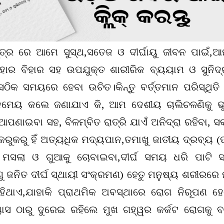
୍ତ୍ର ରେ ଆମେ ସୁସ୍ଥ,ସତେଜ ଓ ଦୀର୍ଘାୟୁ ଜୀବନ ପାଇଁ,
ଆହାର ବିହାର ସହ ଉପଯୁକ୍ତ ଶାରୀରିକ ବ୍ୟୟାମ ଓ ସୁନିଦ୍
ଠିକ ସମୟରେ ହେବା ଉଚିତ।କିନ୍ତୁ ବର୍ତ୍ତମାନ ପରିସ୍ଥିତି
ମେୟ କଲେ ଜଣାଯାଏ କି, ଆମ ଦେଶୀୟ ଚାଲିଚଳଣିକୁ ଭୁ
ଣାଇବା ସହ, ବିଳମ୍ବିତ ରାତ୍ରି ଯାଏଁ ଅନିଦ୍ରା ରହିବା, ସକ
 କରୁକରୁ ହିଁ ଅତ୍ୟଧିକ ମଦ୍ୟପାନ,ତମାଖୁ ଜାତୀୟ ଦ୍ରବ୍ୟ (
ାନ ମସଲା ଓ ଗୁଆକୁ ଚୋବାଇବା,ଦୀର୍ଘ ସମୟ ଧରି ପାଟି 
 ଜନିତ ଦୀର୍ଘ ସ୍ଥାୟୀ ସଂକ୍ରମଣ) ହେତୁ ମନୁଷ୍ୟ ଶରୀରରେ 
ିଥାଏ,ଯାହାକି ପ୍ରାଥମିକ ଅବସ୍ଥାରେ ରୋଗ ନିରୂପଣ ହ
ସ ଠାରୁ ଦୁରେଇ ରହିଲେ ମୁଖ ଗହ୍ୱର କର୍କଟ ରୋଗକୁ ବ