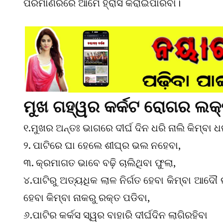
ପରିମାଣରରେ ଆମେ ହ୍ରାସ କରାଇପାରିବା।
ମୁଖ ଗହ୍ୱର କର୍କଟ ରୋଗର ଲକ୍
୧.ମୁଖର ଅନ୍ତଃ ଭାଗରେ ଦୀର୍ଘ ଦିନ ଧରି ନାଲି କିମ୍ବା 
୨. ପାଟିରେ ଘା ହେଲେ ଶୀଘ୍ର ଭଲ ନହେବା,
୩. କ୍ରମାଗତ ଭାବେ ବଢ଼ି ଚାଲିଥିବା ଫୁଲା,
୪.ପାଟିରୁ ଅତ୍ୟଧିକ ଲାଳ ନିର୍ଗତ ହେବା କିମ୍ବା ଆଦୌ 
ହେବା କିମ୍ବା ନାକରୁ ରକ୍ତ ପଡିବା,
୬.ପାଟିର କର୍କସ ସ୍ୱର ବାହାରି ଦୀର୍ଘଦିନ ଲାଗିରହିବା