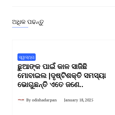
ଅଧିକ ପଢନ୍ତୁ
ସ୍ୱାସ୍ଥ୍ୟ
ଛୁଆଙ୍କ ପାଇଁ କାଳ ସାଜିଛି
ମୋବାଇଲ |ଦୃଷ୍ଟିଶକ୍ତି ସମସ୍ୟା
ଭୋଗୁଛନ୍ତି ଏତେ ଜଣେ..
By
odishadarpan
January 18, 2025