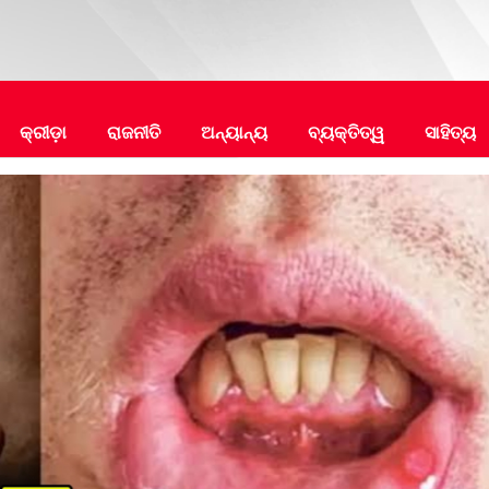
କ୍ରୀଡ଼ା
ରାଜନୀତି
ଅନ୍ୟାନ୍ୟ
ବ୍ୟକ୍ତିତ୍ୱ
ସାହିତ୍ୟ