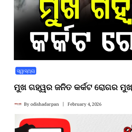
ସ୍ୱାସ୍ଥ୍ୟ
ମୁଖ ଗହ୍ୱର ଜନିତ କର୍କଟ ରୋଗର ମୁ
By
odishadarpan
February 4, 2026