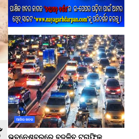
ଆଜିର ଖବର
ଭୁବନେଶ୍ବରରେ ବଦଳିବ ଟ୍ରାଫିକ