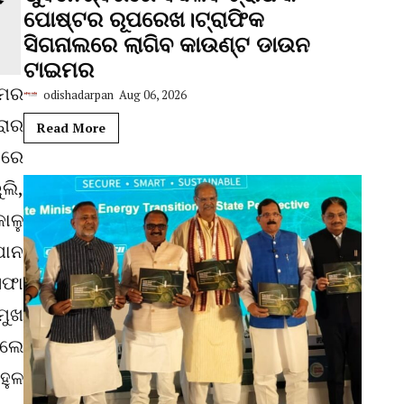
ପୋଷ୍ଟର ରୂପରେଖ।ଟ୍ରାଫିକ
ସିଗନାଲରେ ଲାଗିବ କାଉଣ୍ଟ ଡାଉନ
ଟାଇମର
ଆମର
odishadarpan
Aug 06, 2026
ରାର
Read More
 ରେ
ଲି,
ାଳୁ
ପାନ
ସଫା
ମୁଖ
େଲେ
ହୁଳ