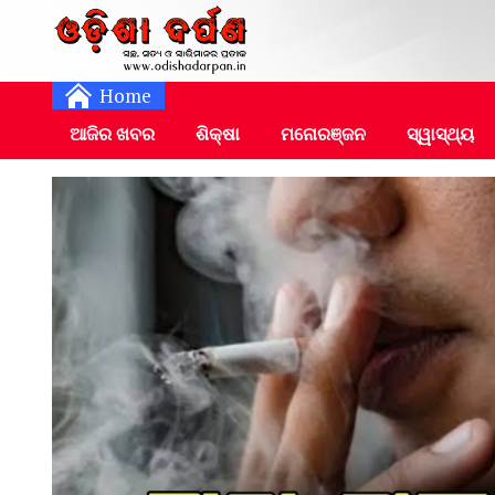
Daily Odia News
Nayagarh Darpan
Home
ଆଜିର ଖବର
ଶିକ୍ଷା
ମନୋରଞ୍ଜନ
ସ୍ୱାସ୍ଥ୍ୟ