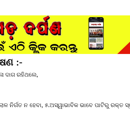
ଷଣ :-
ଧଳା ଦାଗ ରହିଥଲେ,
ଲାଳ ନିର୍ଗତ ନ ହେବା, ୫.ଅସ୍ୱାଭାବିକ ଭାବେ ପାଟିରୁ ରକ୍ତ ସ୍