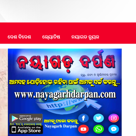
ଦେଶ ବିଦେଶ
ଜ୍ୟୋତିଷ
ନୟାଗଡ ନ୍ୟୁଜ