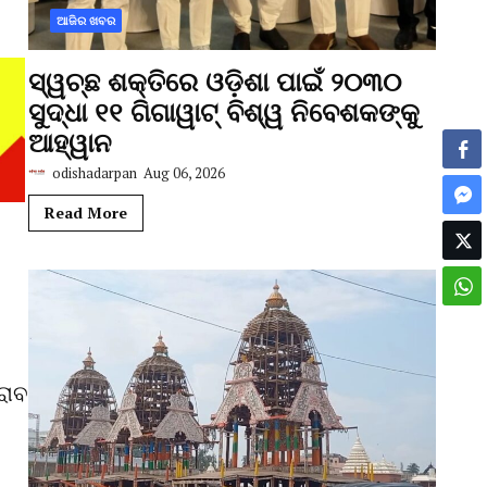
ଆଜିର ଖବର
ସ୍ୱଚ୍ଛ ଶକ୍ତିରେ ଓଡ଼ିଶା ପାଇଁ ୨୦୩୦
ସୁଦ୍ଧା ୧୧ ଗିଗାୱାଟ୍ ବିଶ୍ୱ ନିବେଶକଙ୍କୁ
ଆହ୍ୱାନ
odishadarpan
Aug 06, 2026
Read More
ରାବ