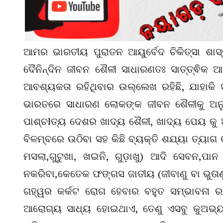
ଆମର ଭାରତୀୟ ପୁରାତନ ଆୟୁର୍ବେଦ ଚିକିତ୍ସା ଶାସ
ଦୈନିନ୍ଦିନ ଜୀବନ ଶୈଳୀ ସାଧାରଣତଃ ସାତ୍ତ୍ଵିକ 
ଆବଶ୍ୟକତା ରହିଥିବାର ଉଲ୍ଲେଖ ରହିଛି, ଯାହାକି ସ
ଭାରତରେ ସାଧାରଣ ଲୋକଙ୍କ ଜୀବନ ଶୈଳୀକୁ ଅନୁ
ପାଶ୍ଚlତ୍ୟ ଦେଶର ଖାଦ୍ୟ ଶୈଳୀ, ଖାଦ୍ୟ ପେୟ କୁ ଆପ
ବିଳମ୍ବରେ ଉଠିବା ସହ କିଛି ବ୍ୟକ୍ତି ଶଯ୍ୟା ତ୍ୟାଗ
ମସଲା,ଗୁଟୁଖା, ଖଇନି, ଗୁଡ଼ାଖୁ) ଆଦି ସେବନ,ପ
ନକରିବା,କେତେକ ଫଙ୍ଗସ ଜାତୀୟ (ଜୀବାଣୁ ବା ଭୁତାଣୁ
ଗହ୍ୱର କର୍କଟ ରୋଗ ହେବାର ବହୁତ ସମ୍ଭାବନା ରହ
ଆରୋଗ୍ୟ ସାଧ୍ୟ ହୋଇଥାଏ, ତେଣୁ ଏସବୁ କୁଅଭ୍ୟା