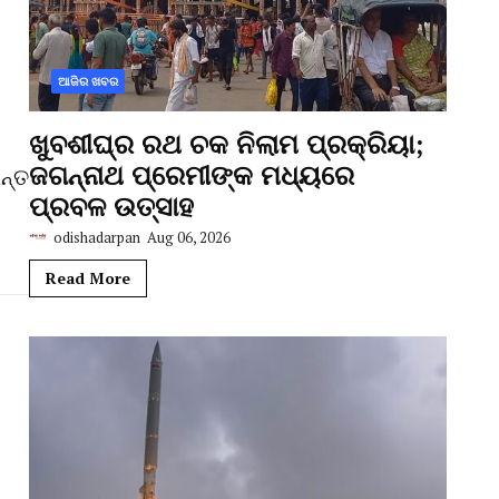
ଆଜିର ଖବର
ଖୁବଶୀଘ୍ର ରଥ ଚକ ନିଲାମ ପ୍ରକ୍ରିୟା;
ଜଗନ୍ନାଥ ପ୍ରେମୀଙ୍କ ମଧ୍ୟରେ
ନ୍ତ
ପ୍ରବଳ ଉତ୍ସାହ
odishadarpan
Aug 06, 2026
Read More