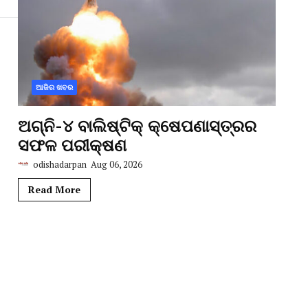
ଆଜିର ଖବର
ଅଗ୍ନି-୪ ବାଲିଷ୍ଟିକ୍ କ୍ଷେପଣାସ୍ତ୍ରର
ସଫଳ ପରୀକ୍ଷଣ
odishadarpan
Aug 06, 2026
Read More