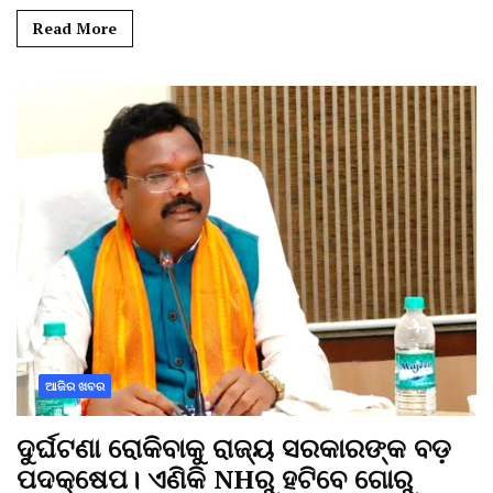
Read More
ଆଜିର ଖବର
ଦୁର୍ଘଟଣା ରୋକିବାକୁ ରାଜ୍ୟ ସରକାରଙ୍କ ବଡ଼
ପଦକ୍ଷେପ। ଏଣିକି NHରୁ ହଟିବେ ଗୋରୁ