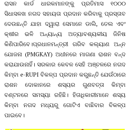
ରାସନ କାର୍ଡ ଧାରକମାନଙ୍କୁ ପ୍ରତିମାସ ୧୦୦୦
ସିଧାସଳଖ ନଗଦ ସହାୟତା ପ୍ରଦାନ କରିବାକୁ ପ୍ରସ୍ତାବ
ଦେଉଛନ୍ତି ଯାହା ଦ୍ୱାରା ସେମାନେ ଡାଲି, ତେଲ ଏବଂ
କ୍ଷୀର ଭଳି ଅନ୍ୟାନ୍ୟ ଅତ୍ୟାବଶ୍ୟକୀୟ ଜିନିଷ
କିଣିପାରିବେ।ପ୍ରଧାନମନ୍ତ୍ରୀ ଗରିବ କଲ୍ୟାଣ ଅନ୍ନ
ଯୋଜନା (PMGKAY) ଅଧୀନରେ ମାଗଣା ରାଶନ ବନ୍ଦ
କରାଯାଉନାହିଁ। ସରକାର କେବଳ ସେହି ଅଞ୍ଚଳରେ ନଗଦ
କିମ୍ବା e-RUPI ବିକଳ୍ପ ପ୍ରଦାନ କରୁଛନ୍ତି ଯେଉଁଠାରେ
ରାଶନ ଦୋକାନରେ ଶସ୍ୟର ଗୁଣବତ୍ତା କିମ୍ବା
ବଣ୍ଟନରେ ସମସ୍ୟା ରହିଛି। ହିତାଧିକାରୀମାନେ ଶସ୍ୟ
କିମ୍ବା ନଗଦ ମଧ୍ୟରୁ ଗୋଟିଏ ବାଛିବାର ବିକଳ୍ପ
ପାଇବେ।