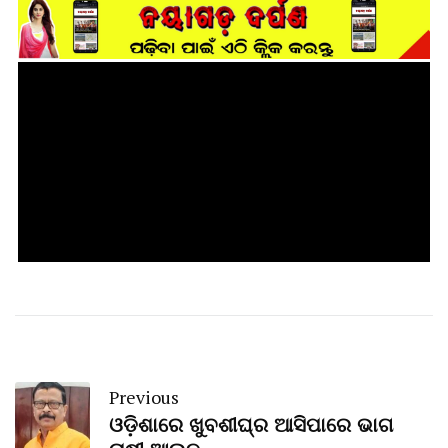
Previous
ଓଡ଼ିଶାରେ ଖୁବଶୀଘ୍ର ଆସିପାରେ ଭାଗ