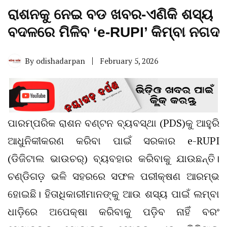
ରାଶନକୁ ନେଇ ବଡ ଖବର-ଏଣିକି ଶସ୍ୟ
ବଦଳରେ ମିଳିବ ‘e-RUPI’ କିମ୍ବା ନଗଦ
By
odishadarpan
February 5, 2026
ପାରମ୍ପରିକ ରାଶନ ବଣ୍ଟନ ବ୍ୟବସ୍ଥା (PDS)କୁ ଆହୁରି
ଆଧୁନିକୀକରଣ କରିବା ପାଇଁ ସରକାର e-RUPI
(ଡିଜିଟାଲ ଭାଉଚର୍‌) ବ୍ୟବହାର କରିବାକୁ ଯାଉଛନ୍ତି।
ଚଣ୍ଡିଗଡ଼ ଭଳି ସହରରେ ସଫଳ ପରୀକ୍ଷଣ ଆରମ୍ଭ
ହୋଇଛି। ହିତାଧିକାରୀମାନଙ୍କୁ ଆଉ ଶସ୍ୟ ପାଇଁ ଲମ୍ବା
ଧାଡ଼ିରେ ଅପେକ୍ଷା କରିବାକୁ ପଡ଼ିବ ନାହିଁ ବରଂ