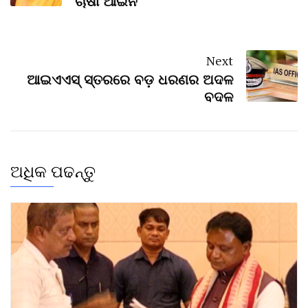
ଚାଷୀ ଆଇନ
Next
ଆଇଏଏସ୍ ସ୍ତରରେ ବଡ଼ ଧରଣର ଅଦଳ
ବଦଳ
ଅଧିକ ପଢନ୍ତୁ