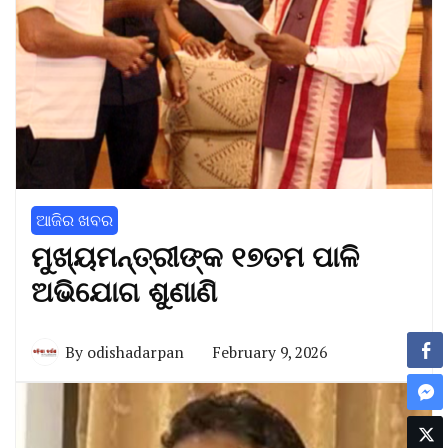
ଆଜିର ଖବର
ମୁଖ୍ୟମନ୍ତ୍ରୀଙ୍କ ୧୭ତମ ପାଳି
ଅଭିଯୋଗ ଶୁଣାଣି
By
odishadarpan
February 9, 2026