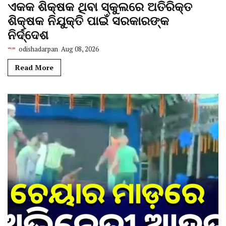
ଏକକ ଶିକ୍ଷକ ଥିବା ସ୍କୁଲରେ ଅତିରିକ୍ତ
ଶିକ୍ଷକ ନିଯୁକ୍ତି ପାଇଁ ସରକାରଙ୍କ
ନିର୍ଦ୍ଦେଶ
odishadarpan
Aug 08, 2026
Read More