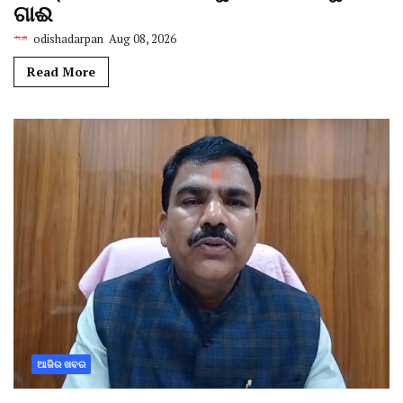
ଗାଈ
odishadarpan
Aug 08, 2026
Read More
ଆଜିର ଖବର