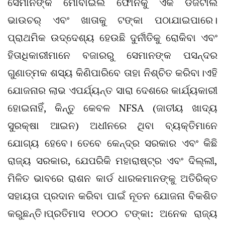
ସେମାନଙ୍କ ମୋବାଇଲ ଫୋନକୁ ଏକ ଡିଜିଟାଲ
ଭାଉଚର୍‌ ଏବଂ ଖାତାକୁ ଟଙ୍କା ପଠାଯାଇପାରେ।
ପ୍ରାଥମିକ ଉଦ୍ଦେଶ୍ୟ ହେଉଛି ଦୁର୍ନୀତିକୁ ରୋକିବା ଏବଂ
ହିତାଧିକାରୀମାନେ ବଜାରରୁ ସେମାନଙ୍କ ପସନ୍ଦର
ଗୁଣାତ୍ମକ ଶସ୍ୟ କିଣିପାରିବେ ତାହା ନିଶ୍ଚିତ କରିବା।ଏହି
ଯୋଜନାର ଲାଭ ଏପର୍ଯ୍ୟନ୍ତ ସାରା ଦେଶରେ କାର୍ଯ୍ୟକାରୀ
ହୋଇନାହିଁ, କିନ୍ତୁ କେବଳ NFSA (ଜାତୀୟ ଖାଦ୍ୟ
ସୁରକ୍ଷା ଆଇନ) ଅଧୀନରେ ଥିବା ବ୍ୟକ୍ତିମାନେ
ଯୋଗ୍ୟ ହେବେ। ତେବେ କେନ୍ଦ୍ର ସରକାର ଏବଂ କିଛି
ରାଜ୍ୟ ସରକାର, ଯେପରିକି ମହାରାଷ୍ଟ୍ର ଏବଂ ଦିଲ୍ଲୀ,
ମିଳିତ ଭାବରେ ରାଶନ କାର୍ଡ ଧାରକମାନଙ୍କୁ ଅତିରିକ୍ତ
ସହାୟତା ପ୍ରଦାନ କରିବା ପାଇଁ ନୂତନ ଯୋଜନା ବିକଶିତ
କରୁଛନ୍ତି।ପ୍ରତିମାସ ୧୦୦୦ ଟଙ୍କା: ଅନେକ ରାଜ୍ୟ