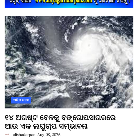
ଆଜିର ଖବର
୧୪ ଅଗଷ୍ଟ ବେଳକୁ ବଙ୍ଗୋପସାଗରରେ
ଆଉ ଏକ ଲଘୁଚାପ ସମ୍ଭାବନା
odishadarpan
Aug 08, 2026