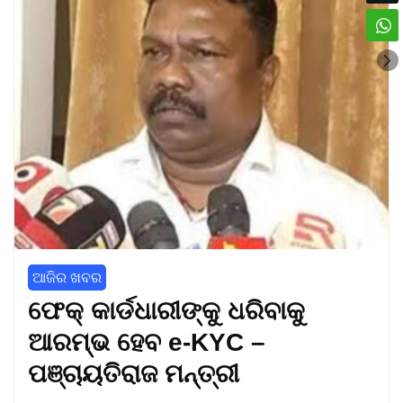
ଆଜିର ଖବର
ଫେକ୍‌ କାର୍ଡଧାରୀଙ୍କୁ ଧରିବାକୁ
ଆରମ୍ଭ ହେବ e-KYC –
ପଞ୍ଚାୟତିରାଜ ମନ୍ତ୍ରୀ