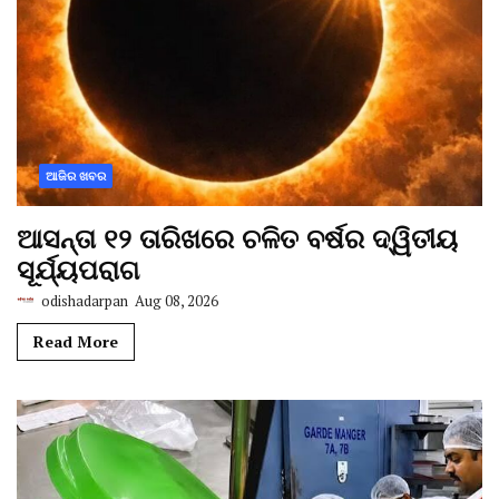
ଆଜିର ଖବର
ଆସନ୍ତା ୧୨ ତାରିଖରେ ଚଳିତ ବର୍ଷର ଦ୍ୱିତୀୟ
ସୂର୍ଯ୍ୟପରାଗ
odishadarpan
Aug 08, 2026
Read More