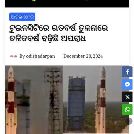
ଆଜିର ଖବର
ଟୁଇନସିଟିରେ ଗତବର୍ଷ ତୁଳନାରେ
ଚଳିତବର୍ଷ ବଢ଼ିଛି ଅପରାଧ
By
odishadarpan
December 20, 2024