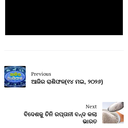
Previous
ଆଜିର ରାଶିଫଳ(୧୪ ମଇ, ୨୦୨୬)
Next
ବିଦେଶକୁ ଚିନି ରପ୍ତାନୀ ବନ୍ଦ କଲା
ଭାରତ