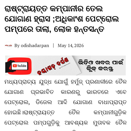
ରାଷ୍ଟ୍ରାୟତ୍ତ କମ୍ପାନୀର ତେଲ
ଯୋଗାଣ ହ୍ରାସ ;ଅଧିକାଂଶ ପେଟ୍ରୋଲ
ପମ୍ପରେ ତାଲା, ଲୋକ ହନ୍ତସନ୍ତ
By
odishadarpan
May 14, 2026
ମଧ୍ୟପ୍ରାଚ୍ୟ ଯୁଦ୍ଧ ଯୋଗୁଁ ହର୍ମୁଜ୍‌ ପ୍ରଣାଳୀରେ ତୈଳ
ଯୋଗାଣ ପ୍ରଭାବିତ କାରଣରୁ ଭାରତରେ ଏବେ
ପେଟ୍ରୋଲ, ଡିଜେଲ ଆଦି ଯୋଗାଣ ବାଧାପ୍ରାପ୍ତ
ହୋଇଛି।ରାଷ୍ଟ୍ରାୟତ୍ତ ତୈଳ କମ୍ପାନୀଗୁଡ଼ିକ
ପେଟ୍ରୋଲ ପମ୍ପଗୁଡ଼ିକୁ ଆବଶ୍ୟକ ମୁତାବକ ତୈଳ