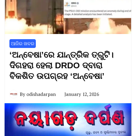
ଆଜିର ଖବର
‘ଅନ୍ବେଷା’ରେ ଯାନ୍ତ୍ରିକ ତ୍ରୁଟି।
ଦିଗହରା ହେଲା DRDO ଦ୍ବାରା
ବିକଶିତ ଉପଗ୍ରହ ‘ଅନ୍ବେଷା’
By
odishadarpan
January 12, 2026