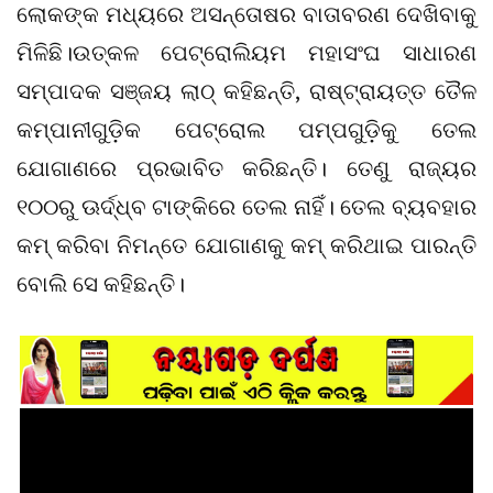
ଲୋକଙ୍କ ମଧ୍ୟରେ ଅସନ୍ତୋଷର ବାତାବରଣ ଦେଖିବାକୁ
ମିଳିଛି।ଉତ୍କଳ ପେଟ୍ରୋଲିୟମ ମହାସଂଘ ସାଧାରଣ
ସମ୍ପାଦକ ସଞ୍ଜୟ ଲାଠ୍ କହିଛନ୍ତି, ରାଷ୍ଟ୍ରାୟତ୍ତ ତୈଳ
କମ୍ପାନୀଗୁଡ଼ିକ ପେଟ୍ରୋଲ ପମ୍ପଗୁଡ଼ିକୁ ତେଲ
ଯୋଗାଣରେ ପ୍ରଭାବିତ କରିଛନ୍ତି। ତେଣୁ ରାଜ୍ୟର
୧୦୦ରୁ ଊର୍ଦ୍ଧ୍ବ ଟାଙ୍କିରେ ତେଲ ନାହିଁ। ତେଲ ବ୍ୟବହାର
କମ୍‌ କରିବା ନିମନ୍ତେ ଯୋଗାଣକୁ କମ୍‌ କରିଥାଇ ପାରନ୍ତି
ବୋଲି ସେ କହିଛନ୍ତି।