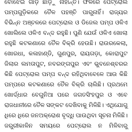
ବୋଝେଇ ଗାଡ଼ି ଛାଡ଼ୁ ନାହାନ୍ତି। ଫଳରେ ପେଟ୍ରୋଲ
ପମ୍ପଗୁଡ଼ିକରେ ତୈଳ ପହଞ୍ଚି ପାରୁନାହିଁ। ରାଜ୍ୟର
ବିଭିନ୍ନ ଅଞ୍ଚଳରେ ପେଟ୍ରୋଲ ଓ ଡିଜେଲ ପମ୍ପ ଓଳିଏ
ଖୋଲିଲେ ଓଳିଏ ବନ୍ଦ ରହୁଛି। ପୁଣି ଯେଉଁ ଓଳିଏ ଖୋଲା
ରହୁଛି କଟକଣାରେ ତୈଳ ବିକ୍ରି ହେଉଛି। ରାଉରକେଲା,
ଖୋରଧା, କଳାହାଣ୍ଡି, ଗୁଣପୁର, ରାୟଗଡ଼ା, କୋରାପୁଟ
ଜିଲାର ଲମତାପୁଟ, ନବରଙ୍ଗପୁର ଏବଂ ଭୁବନେଶ୍ବରର
କିଛି ପେଟ୍ରୋଲ ପମ୍ପ ବନ୍ଦ ରହିଥିବାବେଳେ ଆଉ କିଛି
ପମ୍ପରେ କଟକଣାରେ ତୈଳ ବିକ୍ରି ଚାଲିଛି। ପ୍ରଥମେ
ଖୋର୍ଦ୍ଧାର ବେଗୁନିଆ ପରେ ଜଗତସିଂହପୁର ଓ ଏବେ
ରାଜଧାନୀରେ ତୈଳ ସଙ୍କଟ ଦେଖିବାକୁ ମିଳିଛି। ଏଥିଯୋଗୁ
ଧିରେ ଧିରେ ଜନଅକ୍ରୋଶ ବୃଦ୍ଧି ପାଉଥିବା ସୂଚନା ମିଳିଛି।
ଜରୁରୀକାଳିନ ସମୟରେ ପେଟ୍ରୋଲ ନ ମିଳିବାରୁ