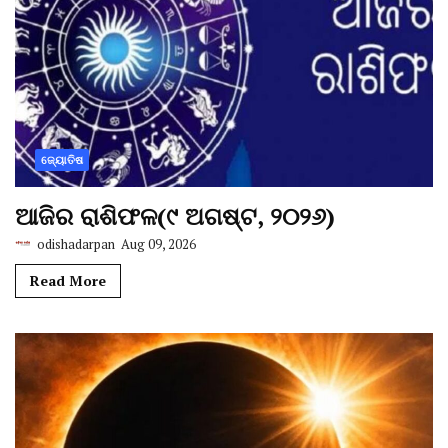
ଜ୍ୟୋତିଷ
ଆଜିର ରାଶିଫଳ(୯ ଅଗଷ୍ଟ, ୨୦୨୬)
odishadarpan
Aug 09, 2026
Read More