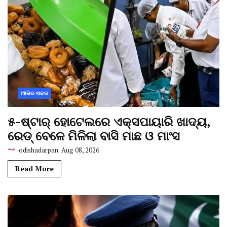
ଆଜିର ଖବର
୫-ଷ୍ଟାର୍ ହୋଟେଲରେ ଏକ୍ସପାୟାରି ଖାଦ୍ୟ,
ରେଡ୍ ବେଳେ ମିଳିଲା ବାସି ମାଛ ଓ ମାଂସ
odishadarpan
Aug 08, 2026
Read More