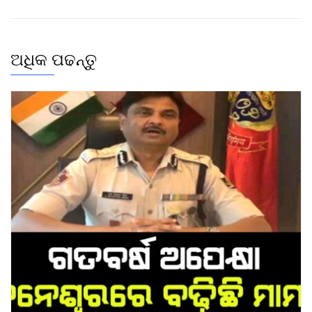
ଅଧିକ ପଢନ୍ତୁ