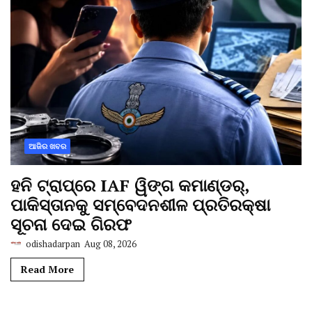
ଆଜିର ଖବର
ହନି ଟ୍ରାପ୍‌ରେ IAF ୱିଙ୍ଗ କମାଣ୍ଡର୍,
ପାକିସ୍ତାନକୁ ସମ୍ବେଦନଶୀଳ ପ୍ରତିରକ୍ଷା
ସୂଚନା ଦେଇ ଗିରଫ
odishadarpan
Aug 08, 2026
Read More