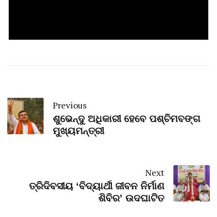
Previous
ଶୁଭେନ୍ଦୁ ଅଧିକାରୀ ହେବେ ପଶ୍ଚିମବଙ୍ଗ
ମୁଖ୍ୟମନ୍ତ୍ରୀ
Next
ତ୍ରିଦିବସୀୟ ‘ବିଦ୍ୟାର୍ଥୀ ଜୀବନ ନିର୍ମାଣ
ଶିବିର’ ଉଦଘାଟିତ