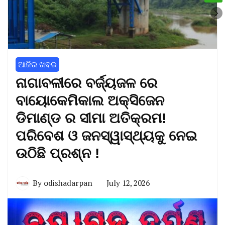
ଆଜିର ଖବର
ନାଗାବଳୀରେ ବର୍ଜ୍ୟଜଳ ରେ
ବାୟୋକେମିକାଲ ଅକ୍ସିଜେନ
ଡିମାଣ୍ଡ ର ସୀମା ଅତିକ୍ରମ!
ପରିବେଶ ଓ ଜନସ୍ୱାସ୍ଥ୍ୟକୁ ନେଇ
ଉଠିଛି ପ୍ରଶ୍ନ !
By
odishadarpan
July 12, 2026