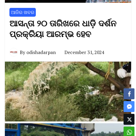
ଆଜିର ଖବର
ଆସନ୍ତା ୨୦ ତାରିଖରେ ଧାଡ଼ି ଦର୍ଶନ
ପ୍ରକ୍ରିୟା ଆରମ୍ଭ ହେବ
By
odishadarpan
December 31, 2024