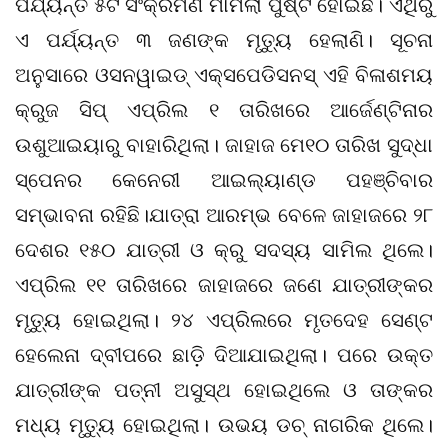
ପର୍ଯ୍ୟନ୍ତ ୫ଟି ସଂକ୍ରମଣ ମାମଲା ପୁଷ୍ଟି ହୋଇଛି। ଏଥିରୁ
ଏ ପର୍ଯ୍ୟନ୍ତ ୩ ଜଣଙ୍କ ମୃତ୍ୟୁ ହେଲାଣି। ସୂଚନା
ଅନୁସାରେ ଓସନୱାଇଡ୍ ଏକ୍ସପେଡିସନସ୍ ଏହି ବିଳାଶମୟ
କ୍ରୁଜ ସିପ୍ ଏପ୍ରିଲ ୧ ତାରିଖରେ ଆର୍ଜେଣ୍ଟିନାର
ଉଶୁଆଇୟାରୁ ବାହାରିଥିଲା। ଜାହାଜ ମେ୧୦ ତାରିଖ ସୁଦ୍ଧା
ସ୍ପେନର କେନେରୀ ଆଇଲ୍ୟାଣ୍ଡ ପହଞ୍ଚିବାର
ସମ୍ଭାବନା ରହିଛି।ଯାତ୍ରା ଆରମ୍ଭ ବେଳେ ଜାହାଜରେ ୨୮
ଦେଶର ୧୫୦ ଯାତ୍ରୀ ଓ କ୍ରୁ ସଦସ୍ୟ ସାମିଲ ଥିଲେ।
ଏପ୍ରିଲ ୧୧ ତାରିଖରେ ଜାହାଜରେ ଜଣେ ଯାତ୍ରୀଙ୍କର
ମୃତ୍ୟୁ ହୋଇଥିଲା। ୨୪ ଏପ୍ରିଲରେ ମୃତଦେହ ସେଣ୍ଟ
ହେଲେନା ଦ୍ବୀପରେ ଛାଡ଼ି ଦିଆଯାଇଥିଲା। ପରେ ଉକ୍ତ
ଯାତ୍ରୀଙ୍କ ପତ୍ନୀ ଅସୁସ୍ଥ ହୋଇଥିଲେ ଓ ତାଙ୍କର
ମଧ୍ୟ ମୃତ୍ୟୁ ହୋଇଥିଲା। ଉଭୟ ଡଚ୍‌ ନାଗରିକ ଥିଲେ।