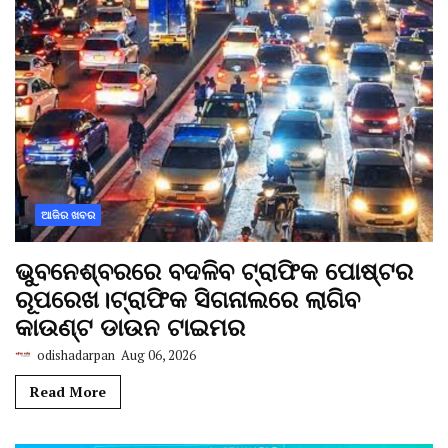
ଆଜିର ଖବର
ଭୁବନେଶ୍ବରରେ ବଦଳିବ ଟ୍ରାଫିକ ପୋଷ୍ଟର
ରୂପରେଖ।ଟ୍ରାଫିକ ସିଗନାଲରେ ଲାଗିବ
କାଉଣ୍ଟ ଡାଉନ ଟାଇମର
odishadarpan
Aug 06, 2026
Read More