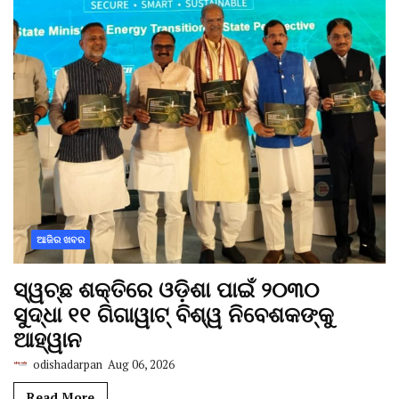
ଆଜିର ଖବର
ସ୍ୱଚ୍ଛ ଶକ୍ତିରେ ଓଡ଼ିଶା ପାଇଁ ୨୦୩୦
ସୁଦ୍ଧା ୧୧ ଗିଗାୱାଟ୍ ବିଶ୍ୱ ନିବେଶକଙ୍କୁ
ଆହ୍ୱାନ
odishadarpan
Aug 06, 2026
Read More