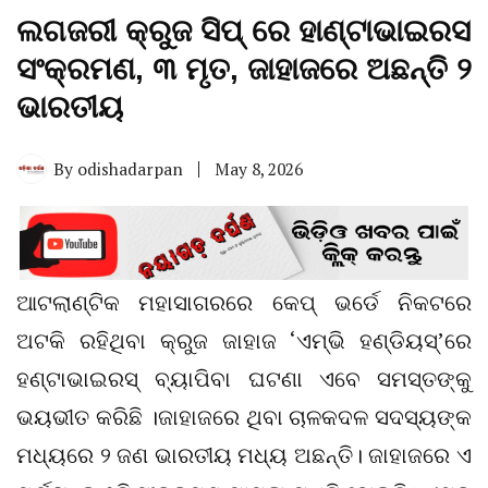
ଲଗଜରୀ କ୍ରୁଜ ସିପ୍ ରେ ହାଣ୍ଟାଭାଇରସ
ସଂକ୍ରମଣ, ୩ ମୃତ, ଜାହାଜରେ ଅଛନ୍ତି ୨
ଭାରତୀୟ
By
odishadarpan
May 8, 2026
ଆଟଲାଣ୍ଟିକ ମହାସାଗରରେ କେପ୍‌ ଭର୍ଡେ ନିକଟରେ
ଅଟକି ରହିଥିବା କ୍ରୁଜ ଜାହାଜ ‘ଏମ୍‌ଭି ହଣ୍ଡିୟସ୍’ରେ
ହଣ୍ଟାଭାଇରସ୍‌ ବ୍ୟାପିବା ଘଟଣା ଏବେ ସମସ୍ତଙ୍କୁ
ଭୟଭୀତ କରିଛି ।ଜାହାଜରେ ଥିବା ଚାଳକଦଳ ସଦସ୍ୟଙ୍କ
ମଧ୍ୟରେ ୨ ଜଣ ଭାରତୀୟ ମଧ୍ୟ ଅଛନ୍ତି। ଜାହାଜରେ ଏ