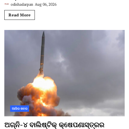
odishadarpan
Aug 06, 2026
Read More
ଆଜିର ଖବର
ଅଗ୍ନି-୪ ବାଲିଷ୍ଟିକ୍ କ୍ଷେପଣାସ୍ତ୍ରର