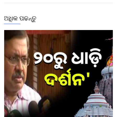
ଅଧିକ ପଢନ୍ତୁ