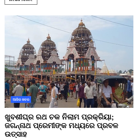
ଆଜିର ଖବର
ଖୁବଶୀଘ୍ର ରଥ ଚକ ନିଲାମ ପ୍ରକ୍ରିୟା;
ଜଗନ୍ନାଥ ପ୍ରେମୀଙ୍କ ମଧ୍ୟରେ ପ୍ରବଳ
ଉତ୍ସାହ