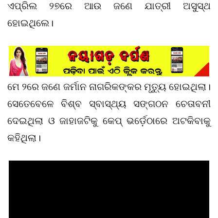
ଏପ୍ରିଲ ୨୭ରେ ଆଉ ଜଣେ ଯାତ୍ରୀ ଅସୁସ୍ଥ
ହୋଇଥିଲେ।
ମେ ୨ରେ ଜଣେ ଜର୍ମାନ ନାଗରିକଙ୍କର ମୃତ୍ୟୁ ହୋଇଥିଲା।
ସେତେବେଳେ ବିଶ୍ବ ସ୍ବାସ୍ଥ୍ୟ ସଙ୍ଗଠନ ଚେତାବନୀ
ଦେଇଥିଲା ଓ ଜାହାଜଟିକୁ କେପ୍‌ ଭର୍ଡ଼େଠାରେ ଅଟକିବାକୁ
କହିଥିଲା।