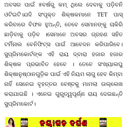
ଅବସର ପାଇଁ ୫ବର୍ଷରୁ କମ୍ ଥିଲେ ଦେବାକୁ ପଡ଼ିବନି
ଓଟିଇଟି।ଯଦି ସଂପୃକ୍ତ ଶିକ୍ଷକମାନେ TET ପାସ୍
କରିବାରେ ବିଫଳ ହୁଅନ୍ତି, ତେବେ ସେମାନଙ୍କୁ ଚାକିରି
ଛାଡ଼ିବାକୁ ପଡ଼ିବ ।ସେମାନେ ଅବସର ଗ୍ରହଣ ସହିତ
ଟର୍ମିନାଲ ବେନିଫିଟ୍ସ ପାଇଁ ଆବେଦନ କରିପାରିବେ।
ସୁପ୍ରିମକୋର୍ଟଙ୍କ ଏହି ରାୟ ଦ୍ବାରା ହଜାର ହଜାର
ଶିକ୍ଷକ ପ୍ରଭାବିତ ହେବେ । ତେବେ ସଂଖ୍ୟାଲଘୁ
ଶିକ୍ଷାନୁଷ୍ଠାନଗୁଡ଼ିକ ପାଇଁ ଏହି ନିୟମ ଲାଗୁ ହେବ କିମ୍ବା
ନାହିଁ ସେନେଇ ବୃହତ୍ତର ବେଞ୍ଚକୁ ମାମଲା ଉଲ୍ଲେଖ
କରାଯାଇଛି । ଏନେଇ ଗୁରୁତ୍ୱପୂର୍ଣ୍ଣ ରାୟ ଦେଇଛନ୍ତି
ସୁପ୍ରିମକୋର୍ଟ।