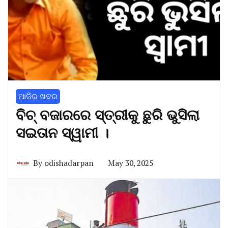
ଆଜିର ଖବର
ବିଚ୍ ବଜାରରେ ସ୍ତ୍ରୀକୁ ଛୁରି ଭୁସିଲା
ସଇତାନ ସ୍ୱାମୀ ।
By
odishadarpan
May 30, 2025