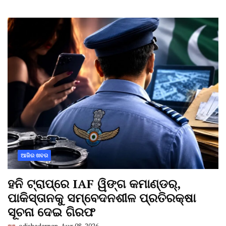
ଆଜିର ଖବର
ହନି ଟ୍ରାପ୍‌ରେ IAF ୱିଙ୍ଗ କମାଣ୍ଡର୍,
ପାକିସ୍ତାନକୁ ସମ୍ବେଦନଶୀଳ ପ୍ରତିରକ୍ଷା
ସୂଚନା ଦେଇ ଗିରଫ