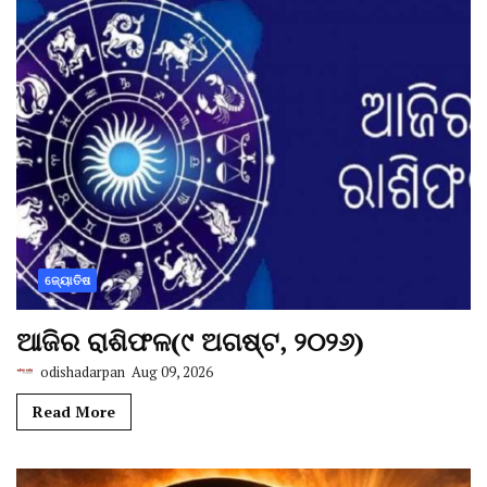
ଜ୍ୟୋତିଷ
ଆଜିର ରାଶିଫଳ(୯ ଅଗଷ୍ଟ, ୨୦୨୬)
odishadarpan
Aug 09, 2026
Read More