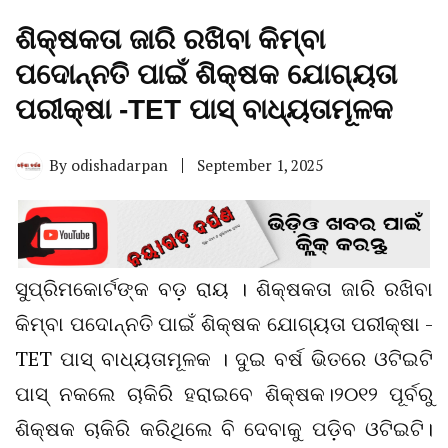
ଶିକ୍ଷକତା ଜାରି ରଖିବା କିମ୍ବା
ପଦୋନ୍ନତି ପାଇଁ ଶିକ୍ଷକ ଯୋଗ୍ୟତା
ପରୀକ୍ଷା -TET ପାସ୍ ବାଧ୍ୟତାମୂଳକ
By
odishadarpan
September 1, 2025
ସୁପ୍ରିମକୋର୍ଟଙ୍କ ବଡ଼ ରାୟ । ଶିକ୍ଷକତା ଜାରି ରଖିବା
କିମ୍ବା ପଦୋନ୍ନତି ପାଇଁ ଶିକ୍ଷକ ଯୋଗ୍ୟତା ପରୀକ୍ଷା -
TET ପାସ୍ ବାଧ୍ୟତାମୂଳକ । ଦୁଇ ବର୍ଷ ଭିତରେ ଓଟିଇଟି
ପାସ୍ ନକଲେ ଚାକିରି ହରାଇବେ ଶିକ୍ଷକ।୨୦୧୨ ପୂର୍ବରୁ
ଶିକ୍ଷକ ଚାକିରି କରିଥିଲେ ବି ଦେବାକୁ ପଡ଼ିବ ଓଟିଇଟି।