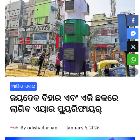
ଆଜିର ଖବର
ଜୟଦେବ ବିହାର ଏବଂ ଏଜି ଛକରେ
ଲାଗିବ ଏୟାର ପ୍ୟୁରିଫାୟର୍
By
odishadarpan
January 5, 2026