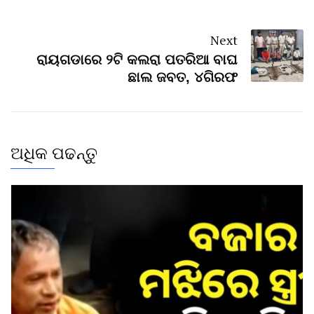
Next
ରାୟଗଡାରେ ୨ଟି କଲରା ପତରିଆ ବାଘ
ଛାଲ ଜବତ, ୪ଗିରଫ
ଅଧିକ ପଢନ୍ତୁ