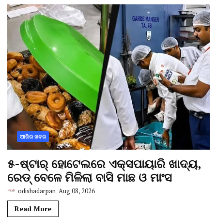
ଆଜିର ଖବର
୫-ଷ୍ଟାର୍ ହୋଟେଲରେ ଏକ୍ସପାୟାରି ଖାଦ୍ୟ,
ରେଡ୍ ବେଳେ ମିଳିଲା ବାସି ମାଛ ଓ ମାଂସ
odishadarpan
Aug 08, 2026
Read More