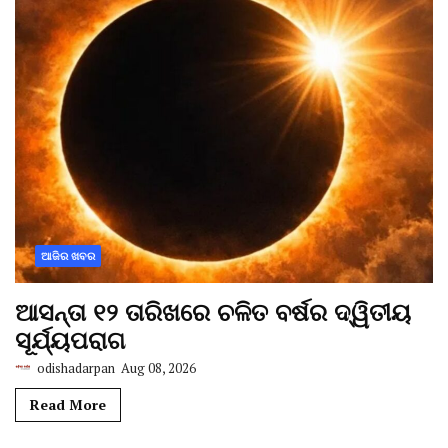
ଆଜିର ଖବର
ଆସନ୍ତା ୧୨ ତାରିଖରେ ଚଳିତ ବର୍ଷର ଦ୍ୱିତୀୟ
ସୂର୍ଯ୍ୟପରାଗ
odishadarpan
Aug 08, 2026
Read More