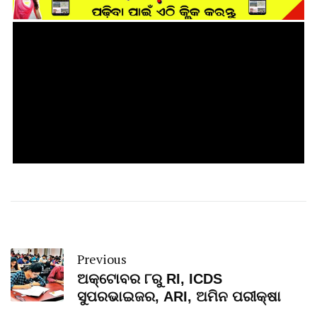
Previous
ଅକ୍ଟୋବର ୮ରୁ RI, ICDS
ସୁପରଭାଇଜର, ARI, ଅମିନ ପରୀକ୍ଷା