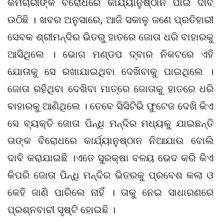
କର୍ମଚାରୀଙ୍କ ବିରୋଧରେ କାର୍ଯ୍ୟାନୁଷ୍ଠାନ ପାଇଁ ଦାବି
ଉଠିଛି । ଖବର ଅନୁସାରେ, ଆଜି ସକାଳୁ ଜଣେ ପ୍ରତିହାରୀ
ସେବକ ଶ୍ରୀମନ୍ଦିର ଭିତରୁ ହାତରେ ଜୋତା ଧରି ବାହାରକୁ
ଆସିଥିଲେ । ଭୋଗ ମଣ୍ଡପ ଦ୍ବାର ନିକଟରେ ଏହି
ଯୋତାକୁ ସେ ରଖାଯାଇଥିବା ଦେଖିବାକୁ ପାଇଥିଲେ ।
ଜୋତା ରହିଥିବା ଦେଖିବା ମାତ୍ରେ ଜୋତାକୁ ହାତରେ ଧରି
ବାହାରକୁ ଆଣିଥିଲେ । ତେବେ ସିସିଟିଭି ଫୁଟେଜ ଦେଖି କିଏ
ସେ ବ୍ୟକ୍ତି ଜୋତା ପିନ୍ଧି ମନ୍ଦିର ମଧ୍ୟକୁ ଯାଇଛନ୍ତି
ତାଙ୍କ ବିରୋଧରେ କାର୍ଯ୍ୟାନୁଷ୍ଠାନ ନିଆଯାଉ ବୋଲି
ଦାବି କରାଯାଇଛି ।ଏତେ ସୁରକ୍ଷା ବଳୟ ଭେଦ କରି କିଏ
କିପରି ଜୋତା ପିନ୍ଧି ମନ୍ଦିର ଭିତରକୁ ପ୍ରବେଶ କଲା ଓ
କେହି ଜାଣି ପାରିଲେ ନାହିଁ । ତାକୁ ନେଇ ସାଧାରଣରେ
ପ୍ରଶ୍ନବାଚୀ ସୃଷ୍ଟି ହୋଇଛି ।