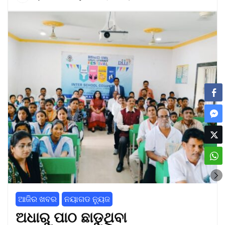
ଆଜିର ଖବର
ନୟାଗଡ ନ୍ୟୁଜ
ଅଧାରୁ ପାଠ ଛାଡୁଥିବା