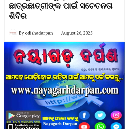
ଛାତ୍ରଛାତ୍ରୀଙ୍କ ପାଇଁ ସଚେତନତା
ଶିବିର
By
odishadarpan
August 26, 2025