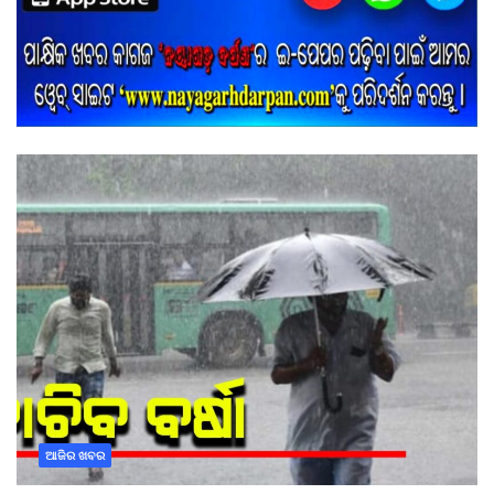
ଆଜିର ଖବର