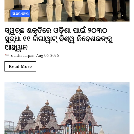
ଆଜିର ଖବର
ସ୍ୱଚ୍ଛ ଶକ୍ତିରେ ଓଡ଼ିଶା ପାଇଁ ୨୦୩୦
ସୁଦ୍ଧା ୧୧ ଗିଗାୱାଟ୍ ବିଶ୍ୱ ନିବେଶକଙ୍କୁ
ଆହ୍ୱାନ
odishadarpan
Aug 06, 2026
Read More