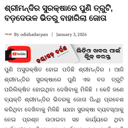
ଶ୍ରୀମନ୍ଦିର ସୁରକ୍ଷାରେ ପୁଣି ତ୍ରୁଟି,
ବଡ଼ଦେଉଳ ଭିତରୁ ବାହାରିଲା ଜୋତା
By
odishadarpan
January 3, 2026
ପୁଣି ଅସୁରକ୍ଷିତ ହୋଇ ପଡିଛି ଶ୍ରୀମନ୍ଦିର । ଆଜି
ଶ୍ରୀମନ୍ଦିର ସୁରକ୍ଷାରେ ପୁଣି ଏକ ବଡ ତ୍ରୁଟି
ପରିଲିକ୍ଷିତ ହୋଇଥିବା ଦେଖିବାକୁ ମିଳିଛି । କେହି ଜଣେ
ବ୍ୟକ୍ତି ଶ୍ରୀମନ୍ଦିର ଭିତରକୁ ଜୋତା ପିନ୍ଧି ପ୍ରବେଶ
କରିଥିବା ଦେଖିବାକୁ ମିଳିଛି ।ଯାହା ସୁରକ୍ଷା ବ୍ୟବସ୍ଥାକୁ
ନେଇ ପ୍ରଶ୍ନ ଉଠାଇବା ସହ କାର୍ଯ୍ୟରେ ଥିବା