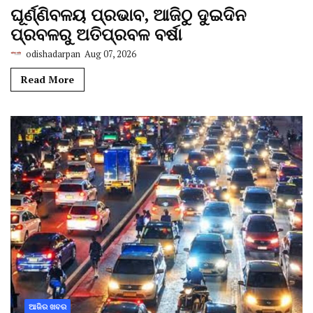
ଘୂର୍ଣ୍ଣିବଳୟ ପ୍ରଭାବ, ଆଜିଠୁ ଦୁଇଦିନ
ପ୍ରବଳରୁ ଅତିପ୍ରବଳ ବର୍ଷା
odishadarpan
Aug 07, 2026
Read More
ଆଜିର ଖବର