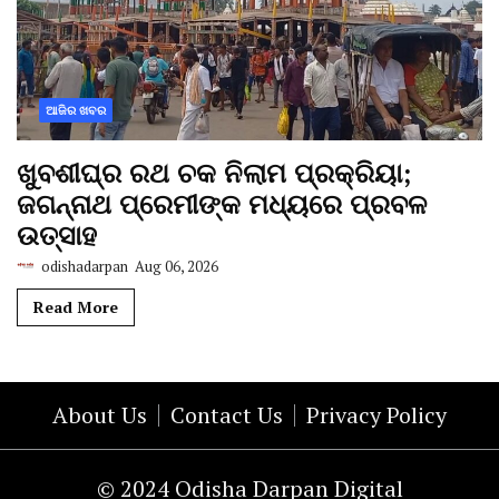
ଆଜିର ଖବର
ଖୁବଶୀଘ୍ର ରଥ ଚକ ନିଲାମ ପ୍ରକ୍ରିୟା;
ଜଗନ୍ନାଥ ପ୍ରେମୀଙ୍କ ମଧ୍ୟରେ ପ୍ରବଳ
ଉତ୍ସାହ
odishadarpan
Aug 06, 2026
Read More
About Us
Contact Us
Privacy Policy
© 2024 Odisha Darpan Digital