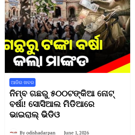
ଆଜିର ଖବର
ନିମ୍ବ ଗଛରୁ ୫୦୦ଟଙ୍କିଆ ନୋଟ୍
ବର୍ଷା! ସୋସିଆଲ ମିଡିଆରେ
ଭାଇରାଲ୍ ଭିଡିଓ
By
odishadarpan
June 1, 2026