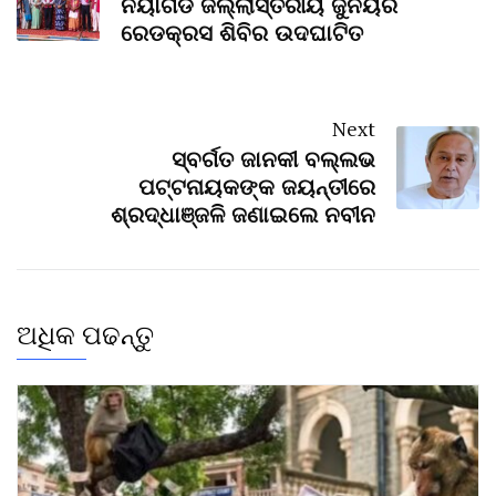
ନୟାଗଡ ଜିଲ୍ଲାସ୍ତରୀୟ ଜୁନିୟର
ରେଡକ୍ରସ ଶିବିର ଉଦଘାଟିତ
Next
ସ୍ବର୍ଗତ ଜାନକୀ ବଲ୍ଲଭ
ପଟ୍ଟନାୟକଙ୍କ ଜୟନ୍ତୀରେ
ଶ୍ରଦ୍ଧାଞ୍ଜଳି ଜଣାଇଲେ ନବୀନ
ଅଧିକ ପଢନ୍ତୁ