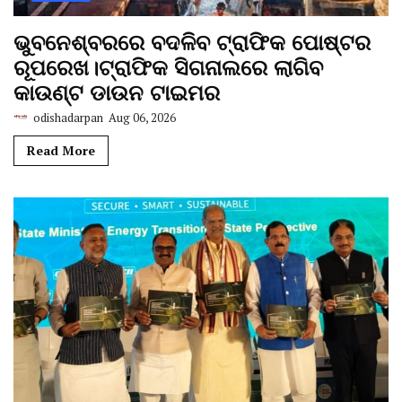
ଭୁବନେଶ୍ବରରେ ବଦଳିବ ଟ୍ରାଫିକ ପୋଷ୍ଟର
ରୂପରେଖ।ଟ୍ରାଫିକ ସିଗନାଲରେ ଲାଗିବ
କାଉଣ୍ଟ ଡାଉନ ଟାଇମର
odishadarpan
Aug 06, 2026
Read More