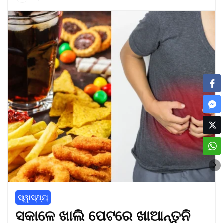
ସ୍ୱାସ୍ଥ୍ୟ
ସକାଳେ ଖାଲି ପେଟରେ ଖାଆନ୍ତୁନି