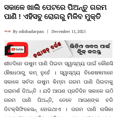
ସକାଳେ ଖାଲି ପେଟରେ ପିଅନ୍ତୁ ଗରମ
ପାଣି ! ଏହିସବୁ ରୋଗରୁ ମିଳିବ ମୁକ୍ତି
By
odishadarpan
December 11, 2025
ଶୀତଦିନେ ଉଷୁମ ପାଣି ପିଇବା ସ୍ୱାସ୍ଥ୍ୟ ପାଇଁ କୌଣସି
ଔଷଧଠାରୁ କମ୍ ନୁହେଁ । ସ୍ୱାସ୍ଥ୍ୟ ବିଶେଷଜ୍ଞମାନେ
ସକାଳେ ସର୍ବଦା ଉଷୁମ କିମ୍ବା ଗରମ ପାଣି ପିଇବାକୁ
ପରାମର୍ଶ ଦିଅନ୍ତି । ଯଦି ଆପଣ ପ୍ରତିଦିନ ସକାଳେ ଉଠି
ଗରମ ପାଣି ପିଅନ୍ତି, ତେବେ ଆପଣଙ୍କ ବଡି
ଡିଟକ୍ସିଫିକେସନ୍ ହୋଇଥାଏ । ଗରମ ପାଣି ଲସିକା