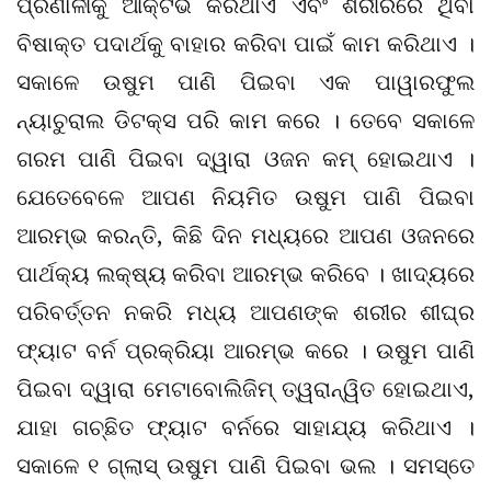
ପ୍ରଣାଳୀକୁ ଆକ୍ଟିଭ କରିଥାଏ ଏବଂ ଶରୀରରେ ଥିବା
ବିଷାକ୍ତ ପଦାର୍ଥକୁ ବାହାର କରିବା ପାଇଁ କାମ କରିଥାଏ ।
ସକାଳେ ଉଷୁମ ପାଣି ପିଇବା ଏକ ପାୱାରଫୁଲ
ନ୍ୟାଚୁରାଲ ଡିଟକ୍ସ ପରି କାମ କରେ । ତେବେ ସକାଳେ
ଗରମ ପାଣି ପିଇବା ଦ୍ୱାରା ଓଜନ କମ୍ ହୋଇଥାଏ ।
ଯେତେବେଳେ ଆପଣ ନିୟମିତ ଉଷୁମ ପାଣି ପିଇବା
ଆରମ୍ଭ କରନ୍ତି, କିଛି ଦିନ ମଧ୍ୟରେ ଆପଣ ଓଜନରେ
ପାର୍ଥକ୍ୟ ଲକ୍ଷ୍ୟ କରିବା ଆରମ୍ଭ କରିବେ । ଖାଦ୍ୟରେ
ପରିବର୍ତ୍ତନ ନକରି ମଧ୍ୟ ଆପଣଙ୍କ ଶରୀର ଶୀଘ୍ର
ଫ୍ୟାଟ ବର୍ନ ପ୍ରକ୍ରିୟା ଆରମ୍ଭ କରେ । ଉଷୁମ ପାଣି
ପିଇବା ଦ୍ୱାରା ମେଟାବୋଲିଜିମ୍ ତ୍ୱରାନ୍ୱିତ ହୋଇଥାଏ,
ଯାହା ଗଚ୍ଛିତ ଫ୍ୟାଟ ବର୍ନରେ ସାହାଯ୍ୟ କରିଥାଏ ।
ସକାଳେ ୧ ଗ୍ଲାସ୍ ଉଷୁମ ପାଣି ପିଇବା ଭଲ । ସମସ୍ତେ