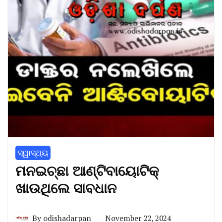
ସ୍ୱାସ୍ଥ୍ୟ
ମନଇଚ୍ଛା ଆଣ୍ଟିବାୟୋଟିକ୍
ଖାଉଥିଲେ ସାବଧାନ
By
odishadarpan
November 22, 2024