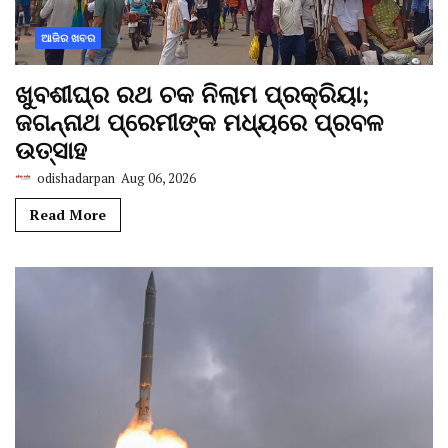
ଆଜିର ଖବର
ଖୁବଶୀଘ୍ର ରଥ ଚକ ନିଲାମ ପ୍ରକ୍ରିୟା;
ଜଗନ୍ନାଥ ପ୍ରେମୀଙ୍କ ମଧ୍ୟରେ ପ୍ରବଳ
ଉତ୍ସାହ
odishadarpan
Aug 06, 2026
Read More