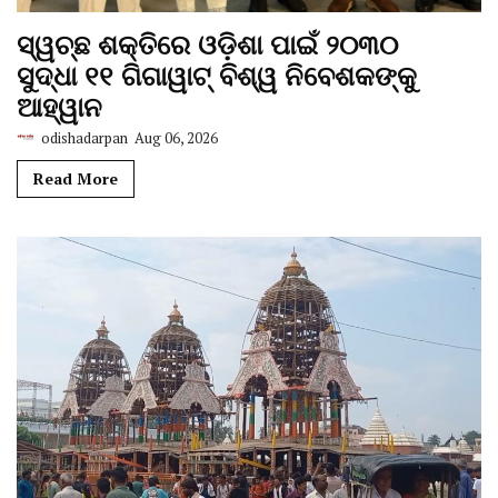
ସ୍ୱଚ୍ଛ ଶକ୍ତିରେ ଓଡ଼ିଶା ପାଇଁ ୨୦୩୦
ସୁଦ୍ଧା ୧୧ ଗିଗାୱାଟ୍ ବିଶ୍ୱ ନିବେଶକଙ୍କୁ
ଆହ୍ୱାନ
odishadarpan
Aug 06, 2026
Read More