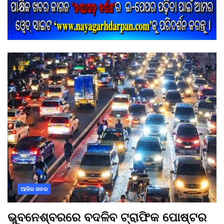
ଆଜିର ଖବର
ଭୁବନେଶ୍ବରରେ ବଦଳିବ ଟ୍ରାଫିକ ପୋଷ୍ଟର