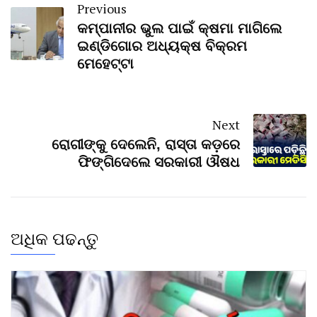
Previous
କମ୍ପାନୀର ଭୁଲ ପାଇଁ କ୍ଷମା ମାଗିଲେ
ଇଣ୍ଡିଗୋର ଅଧ୍ୟକ୍ଷ ବିକ୍ରମ
ମେହେଟ୍ଟା
Next
ରୋଗୀଙ୍କୁ ଦେଲେନି, ରାସ୍ତା କଡ଼ରେ
ଫିଙ୍ଗିଦେଲେ ସରକାରୀ ଔଷଧ
ଅଧିକ ପଢନ୍ତୁ