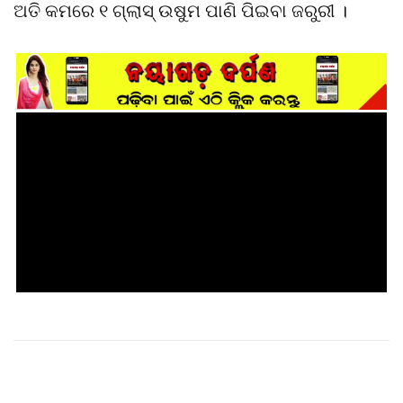
ଅତି କମରେ ୧ ଗ୍ଲାସ୍ ଉଷୁମ ପାଣି ପିଇବା ଜରୁରୀ ।