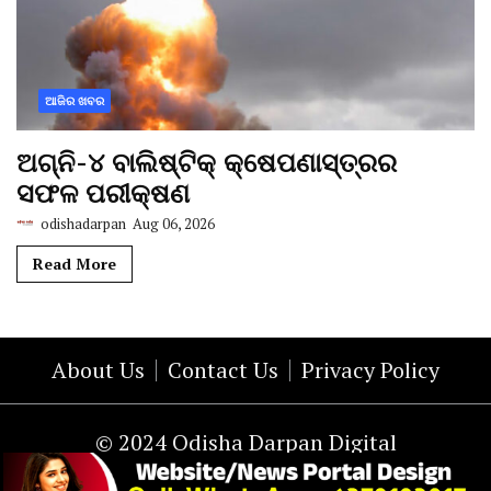
ଆଜିର ଖବର
ଅଗ୍ନି-୪ ବାଲିଷ୍ଟିକ୍ କ୍ଷେପଣାସ୍ତ୍ରର
ସଫଳ ପରୀକ୍ଷଣ
odishadarpan
Aug 06, 2026
Read More
About Us
Contact Us
Privacy Policy
© 2024 Odisha Darpan Digital