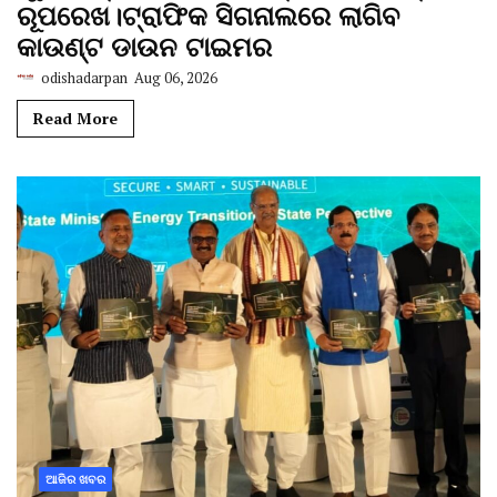
ରୂପରେଖ।ଟ୍ରାଫିକ ସିଗନାଲରେ ଲାଗିବ
କାଉଣ୍ଟ ଡାଉନ ଟାଇମର
odishadarpan
Aug 06, 2026
Read More
ଆଜିର ଖବର