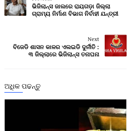
ଭିଜିଲାନ୍ସ ଜାଲରେ ରାୟଗଡ଼ା ଜିଲ୍ଲା
ଗ୍ରାମ୍ୟ ନିର୍ମାଣ ବିଭାଗ ନିର୍ବାହୀ ଯନ୍ତ୍ରୀ
Next
ବିଜେଡି ଶାସନ କାଳର ଏଲଇଡି ଦୁର୍ନୀତି :
୩ ଜିଲ୍ଲାରେ ଭିଜିଲାନ୍ସ ତନାଘନା
ଅଧିକ ପଢନ୍ତୁ