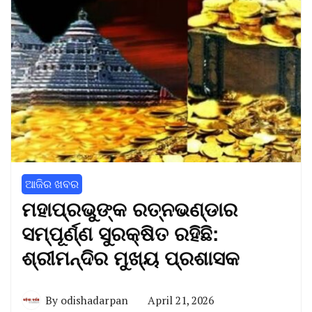
ଆଜିର ଖବର
ମହାପ୍ରଭୁଙ୍କ ରତ୍ନଭଣ୍ଡାର
ସମ୍ପୂର୍ଣ୍ଣ ସୁରକ୍ଷିତ ରହିଛି:
ଶ୍ରୀମନ୍ଦିର ମୁଖ୍ୟ ପ୍ରଶାସକ
By
odishadarpan
April 21, 2026