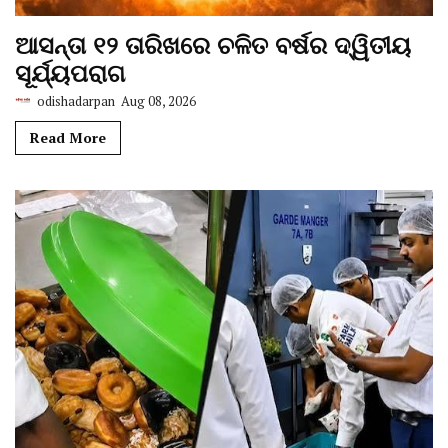
ଆସନ୍ତା ୧୨ ତାରିଖରେ ଚଳିତ ବର୍ଷର ଦ୍ୱିତୀୟ
ସୂର୍ଯ୍ୟପରାଗ
odishadarpan
Aug 08, 2026
Read More