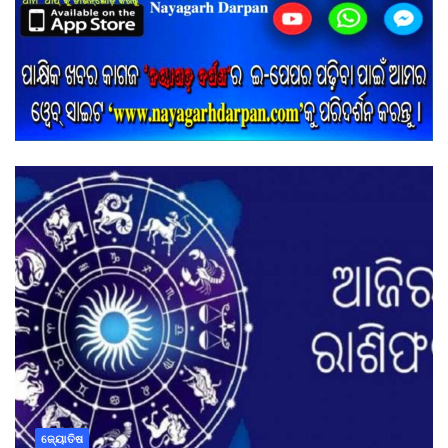
ଜ୍ୟୋତିଷ