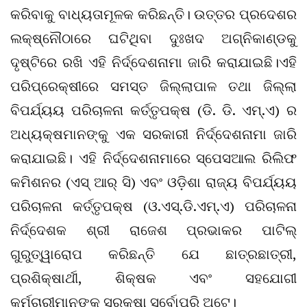
କରିବାକୁ ବାଧ୍ୟତାମୂଳକ କରିଛନ୍ତି। ଉତ୍ତର ପ୍ରଦେଶର
ଲକ୍ଷ୍ନୌଠାରେ ଘଟିଥିବା ଦୁଃଖଦ ଅଗ୍ନିକାଣ୍ଡକୁ
ଦୃଷ୍ଟିରେ ରଖି ଏହି ନିର୍ଦ୍ଦେଶନାମା ଜାରି କରାଯାଇଛି।ଏହି
ପରିପ୍ରେକ୍ଷୀରେ ସମସ୍ତ ଜିଲ୍ଲାପାଳ ତଥା ଜିଲ୍ଲା
ବିପର୍ଯ୍ୟୟ ପରିଚାଳନା କର୍ତ୍ତୃପକ୍ଷ (ଡି. ଡି. ଏମ୍.ଏ) ର
ଅଧ୍ୟକ୍ଷମାନଙ୍କୁ ଏକ ସରକାରୀ ନିର୍ଦ୍ଦେଶନାମା ଜାରି
କରାଯାଇଛି। ଏହି ନିର୍ଦ୍ଦେଶନାମାରେ ସ୍ପେସଆଲ ରିଲିଫ
କମିଶନର (ଏସ୍ ଆର୍ ସି) ଏବଂ ଓଡ଼ିଶା ରାଜ୍ୟ ବିପର୍ଯ୍ୟୟ
ପରିଚାଳନା କର୍ତ୍ତୃପକ୍ଷ (ଓ.ଏସ୍.ଡି.ଏମ୍.ଏ) ପରିଚାଳନା
ନିର୍ଦ୍ଦେଶକ ଶ୍ରୀ ରାଜେଶ ପ୍ରଭାକର ପାଟିଲ୍
ଗୁରୁତ୍ୱାରୋପ କରିଛନ୍ତି ଯେ ଛାତ୍ରଛାତ୍ରୀ,
ପ୍ରଶିକ୍ଷାର୍ଥୀ, ଶିକ୍ଷକ ଏବଂ ସହଯୋଗୀ
କର୍ମଚାରୀମାନଙ୍କ ସୁରକ୍ଷା ସର୍ବୋପରି ଅଟେ।