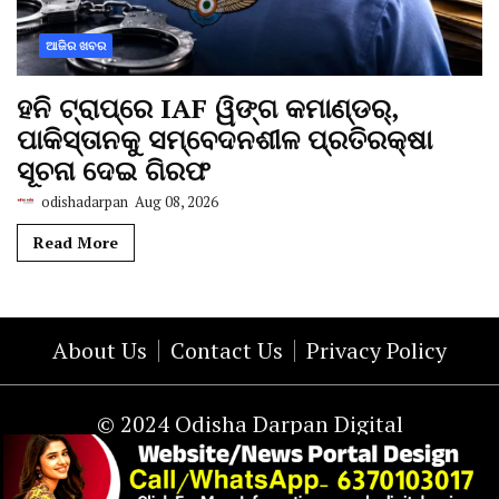
ଆଜିର ଖବର
ହନି ଟ୍ରାପ୍‌ରେ IAF ୱିଙ୍ଗ କମାଣ୍ଡର୍,
ପାକିସ୍ତାନକୁ ସମ୍ବେଦନଶୀଳ ପ୍ରତିରକ୍ଷା
ସୂଚନା ଦେଇ ଗିରଫ
odishadarpan
Aug 08, 2026
Read More
About Us
Contact Us
Privacy Policy
© 2024 Odisha Darpan Digital