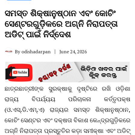
ସମସ୍ତ ଶିକ୍ଷାନୁଷ୍ଠାନ ଏବଂ କୋଚିଂ
ସେଣ୍ଟରଗୁଡ଼ିକରେ ଅଗ୍ନି ନିରାପତ୍ତା
ଅଡିଟ୍ ପାଇଁ ନିର୍ଦ୍ଦେଶ
By
odishadarpan
June 24, 2026
ଛାତ୍ରଛାତ୍ରୀଙ୍କ ସୁରକ୍ଷାକୁ ଦୃଷ୍ଟିରେ ରଖି ଓଡ଼ିଶା
ରାଜ୍ୟ ବିପର୍ଯ୍ୟୟ ପରିଚାଳନା କର୍ତ୍ତୃପକ୍ଷ
(ଓ.ଏସ୍.ଡି.ଏମ୍.ଏ) ରାଜ୍ୟର ସମସ୍ତ ଶିକ୍ଷାନୁଷ୍ଠାନ,
କୋଚିଂ ସେଣ୍ଟର ଏବଂ ଦକ୍ଷତା ବିକାଶ କେନ୍ଦ୍ରଗୁଡ଼ିକରେ
ଅଗ୍ନି ନିରାପତ୍ତା ପ୍ରସ୍ତୁତିର କଡ଼ା ସମୀକ୍ଷା ଏବଂ ଅଡିଟ୍