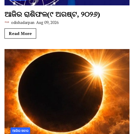
ଆଜିର ରାଶିଫଳ(୯ ଅଗଷ୍ଟ, ୨୦୨୬)
odishadarpan
Aug 09, 2026
Read More
ଆଜିର ଖବର