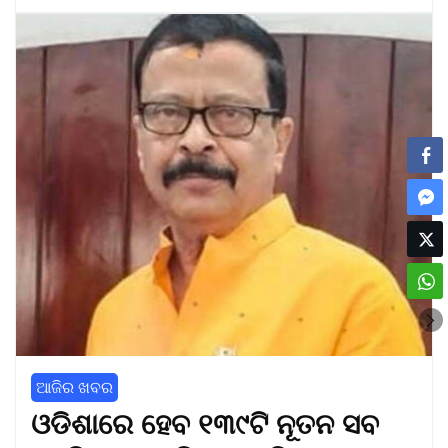
ଆଜିର ଖବର
ଓଡିଶାରେ ହେବ ୧୩୯ଟି ନୂତନ ସବ