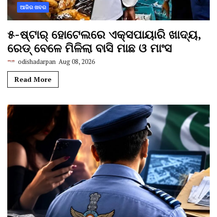
ଆଜିର ଖବର
୫-ଷ୍ଟାର୍ ହୋଟେଲରେ ଏକ୍ସପାୟାରି ଖାଦ୍ୟ,
ରେଡ୍ ବେଳେ ମିଳିଲା ବାସି ମାଛ ଓ ମାଂସ
odishadarpan
Aug 08, 2026
Read More