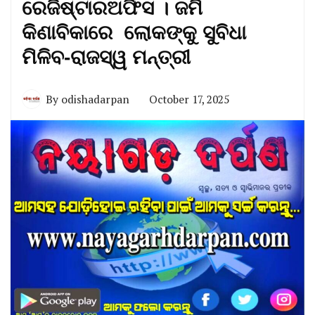
ରେଜିଷ୍ଟାରଅଫିସ । ଜମି
କିଣାବିକାରେ ଲୋକଙ୍କୁ ସୁବିଧା
ମିଳିବ-ରାଜସ୍ୱ ମନ୍ତ୍ରୀ
By
odishadarpan
October 17, 2025