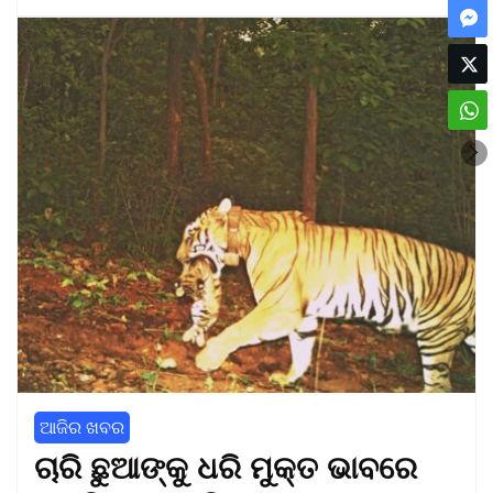
ଆଜିର ଖବର
ଚାରି ଛୁଆଙ୍କୁ ଧରି ମୁକ୍ତ ଭାବରେ