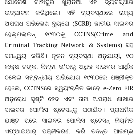
ଯୋଗେଶ ବାହାଦୁର ଖୁରାନିଆ ଏହି ବ୍ୟବସ୍ଥାର
ଉଦ୍‌ଘାଟନ କରିଥିଲେ। ଏହି ବ୍ୟବସ୍ଥାରେ ରାଜ୍ୟ
ଅପରାଧ ଅଭିଲେଖ ବ୍ୟୁରୋ (SCRB) ଜାତୀୟ ସାଇବର
ହେଲ୍ପଲାଇନ୍ ୧୯୩୦କୁ CCTNS(Crime and
Criminal Tracking Network & Systems) ସହ
ସମନ୍ୱୟ କରିଛି। ନୂତନ ବ୍ୟବସ୍ଥା ଅନୁଯାୟୀ, ୧୦
ଲକ୍ଷ ଟଙ୍କା କିମ୍ବା ତା’ଠାରୁ ଅଧିକ ସାଇବର ଆର୍ଥିକ
ଠକେଇ ସମ୍ବନ୍ଧୀୟ ଅଭିଯୋଗ ୧୯୩୦ରେ ପଞ୍ଜୀକୃତ
ହେଲେ, CCTNSରେ ସ୍ୱୟଂଚାଳିତ ଭାବେ e-Zero FIR
ଅନୁରୋଧ ସୃଷ୍ଟି ହେବ ଏବଂ ତାହା ଅପରାଧ ଶାଖାର
ସାଇବର ପୋଲିସ ଷ୍ଟେସନ୍‌କୁ ପଠାଯିବ। ପ୍ରାଥମିକ
ଯାଞ୍ଚ ପରେ ସାଇବର ପୋଲିସ ଷ୍ଟେସନ୍ ନିୟମିତ
ଏଫ୍‌ଆଇଆର୍ ପଞ୍ଜୀକରଣ କରି ତଦନ୍ତ ଆରମ୍ଭ