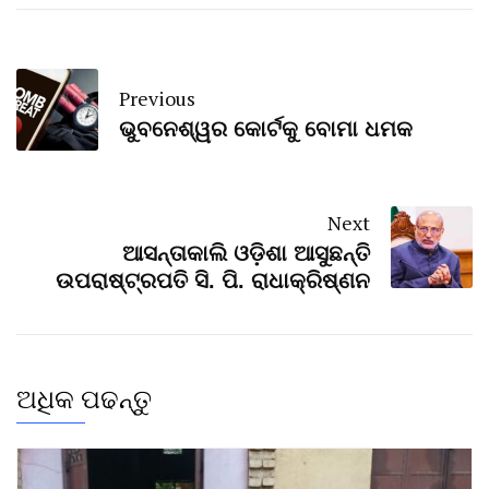
Previous
ଭୁବନେଶ୍ୱର କୋର୍ଟକୁ ବୋମା ଧମକ
Next
ଆସନ୍ତାକାଲି ଓଡ଼ିଶା ଆସୁଛନ୍ତି
ଉପରାଷ୍ଟ୍ରପତି ସି. ପି. ରାଧାକ୍ରିଷ୍ଣନ
ଅଧିକ ପଢନ୍ତୁ