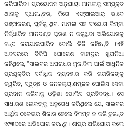
କରିପାରିବ। ପ୍ରୟୋଜନ ଅନୁଯାୟୀ ମାମଲାକୁ ସମ୍ପୃକ୍ତ
ଥାନାକୁ ସ୍ଥାନାନ୍ତର, ଜିରୋ ଏଫ୍‌ଆଇଆର୍ ଭାବେ
ପଞ୍ଜୀକରଣ, ପୂର୍ବରୁ ଥିବା ମାମଲା ସହ ସଂଯୋଗ କିମ୍ବା
ନିର୍ଦ୍ଧାରିତ ମାନଦଣ୍ଡ ପୂରଣ ନ କରୁଥିବା ଅଭିଯୋଗକୁ
ବନ୍ଦ କରାଯାଇପାରିବ ବୋଲି ଡିଜି କହିଛନ୍ତି ।ଏହି
ଅବସରରେ ଡିଜିପି ଯୋଗେଶ ବାହାଦୁର ଖୁରାନିଆ
କହିଥିଲେ, “ସାଇବର ଅପରାଧର ମୁକାବିଲା ପାଇଁ ଆଧୁନିକ
ପ୍ରଯୁକ୍ତିର ସର୍ବାଧିକ ବ୍ୟବହାର କରି ନାଗରିକଙ୍କୁ
ତ୍ୱରିତ, ସ୍ୱଚ୍ଛ ଓ ଜନକଲ୍ୟାଣମୂଳକ ପୋଲିସ ସେବା
ପ୍ରଦାନ କରିବାକୁ ଓଡ଼ିଶା ପୋଲିସ ପ୍ରତିବଦ୍ଧ। ସେ
ସାଧାରଣ ଲୋକଙ୍କୁ ଅନୁରୋଧ କରିଥିଲେ ଯେ, ସାଇବର
ଆର୍ଥିକ ଠକେଇର ଶିକାର ହେଲେ ବିଳମ୍ବ ନ କରି ତୁରନ୍ତ
୧୯୩୦ରେ ଅଭିଯୋଗ କରନ୍ତୁ। ଶୀଘ୍ର ଅଭିଯୋଗ କଲେ