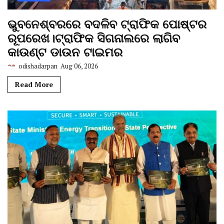
ଭୁବନେଶ୍ବରରେ ବଦଳିବ ଟ୍ରାଫିକ ପୋଷ୍ଟର
ରୂପରେଖ।ଟ୍ରାଫିକ ସିଗନାଲରେ ଲାଗିବ
କାଉଣ୍ଟ ଡାଉନ ଟାଇମର
odishadarpan
Aug 06, 2026
Read More