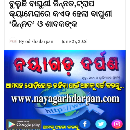
ବୁଲୁଛି ବାଘୁଣୀ ଜିନ୍ନତ,ଟ୍ରାପ
କ୍ୟାମେରାରେ କଏଦ ହେଲା ବାଘୁଣୀ
‘ଜିନ୍ନତ’ ଓ ଶାବକଙ୍କ
By
odishadarpan
June 27, 2026