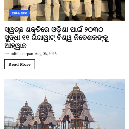
ଆଜିର ଖବର
ସ୍ୱଚ୍ଛ ଶକ୍ତିରେ ଓଡ଼ିଶା ପାଇଁ ୨୦୩୦
ସୁଦ୍ଧା ୧୧ ଗିଗାୱାଟ୍ ବିଶ୍ୱ ନିବେଶକଙ୍କୁ
ଆହ୍ୱାନ
odishadarpan
Aug 06, 2026
Read More