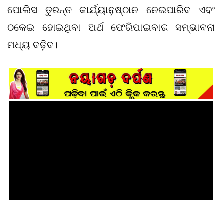
ପୋଲିସ ତୁରନ୍ତ କାର୍ଯ୍ୟାନୁଷ୍ଠାନ ନେଇପାରିବ ଏବଂ
ଠକେଇ ହୋଇଥିବା ଅର୍ଥ ଫେରିପାଇବାର ସମ୍ଭାବନା
ମଧ୍ୟ ବଢ଼ିବ।