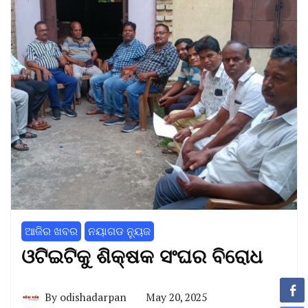
ଆଜିର ଖବର
ନୟାଗଡ ନ୍ୟୁଜ
ଓଟିଇଟିକୁ ଶିକ୍ଷକ ସଂଘର ବିରୋଧ
By
odishadarpan
May 20, 2025