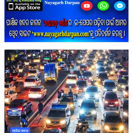
ଆଜିର ଖବର