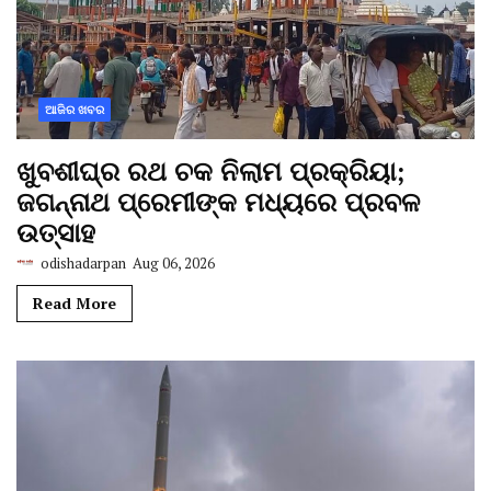
ଆଜିର ଖବର
ଖୁବଶୀଘ୍ର ରଥ ଚକ ନିଲାମ ପ୍ରକ୍ରିୟା;
ଜଗନ୍ନାଥ ପ୍ରେମୀଙ୍କ ମଧ୍ୟରେ ପ୍ରବଳ
ଉତ୍ସାହ
odishadarpan
Aug 06, 2026
Read More