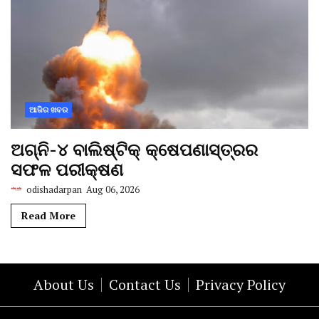
ଆଜିର ଖବର
ଅଗ୍ନି-୪ ବାଲିଷ୍ଟିକ୍ କ୍ଷେପଣାସ୍ତ୍ରର
ସଫଳ ପରୀକ୍ଷଣ
odishadarpan
Aug 06, 2026
Read More
About Us
Contact Us
Privacy Policy