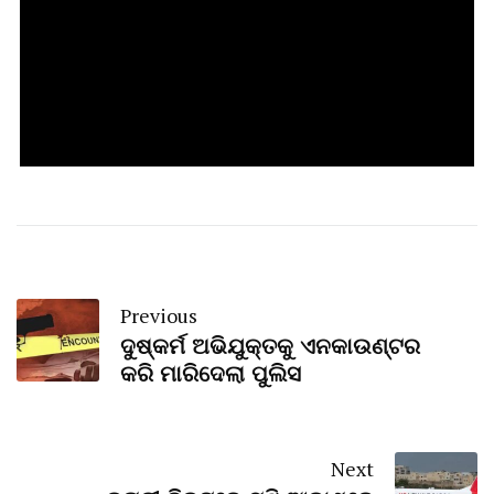
Previous
ଦୁଷ୍କର୍ମ ଅଭିଯୁକ୍ତକୁ ଏନକାଉଣ୍ଟର
କରି ମାରିଦେଲା ପୁଲିସ
Next