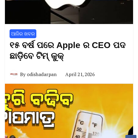
ଆଜିର ଖବର
୧୫ ବର୍ଷ ପରେ Apple ର CEO ପଦ
ଛାଡ଼ିବେ ଟିମ୍ କୁକ୍
By
odishadarpan
April 21, 2026