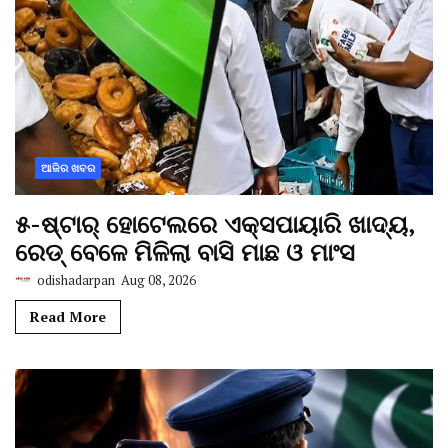
ଆଜିର ଖବର
୫-ଷ୍ଟାର୍ ହୋଟେଲରେ ଏକ୍ସପାୟାରି ଖାଦ୍ୟ,
ରେଡ୍ ବେଳେ ମିଳିଲା ବାସି ମାଛ ଓ ମାଂସ
odishadarpan
Aug 08, 2026
Read More