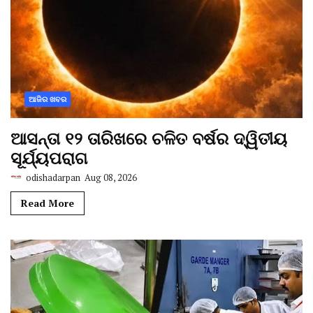
ଆଜିର ଖବର
ଆସନ୍ତା ୧୨ ତାରିଖରେ ଚଳିତ ବର୍ଷର ଦ୍ୱିତୀୟ
ସୂର୍ଯ୍ୟପରାଗ
odishadarpan
Aug 08, 2026
Read More