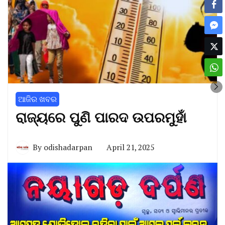
ଆଜିର ଖବର
ରାଜ୍ୟରେ ପୁଣି ପାରଦ ଉପରମୁହାଁ
By
odishadarpan
April 21, 2025