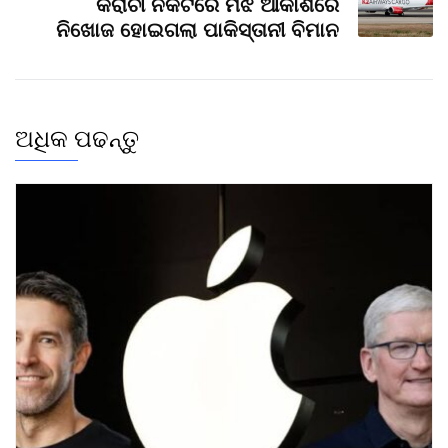
କରାଚୀ ନିକଟରେ ମଝି ଆକାଶରେ
ନିଖୋଜ ହୋଇଗଲା ପାକିସ୍ତାନୀ ବିମାନ
ଅଧିକ ପଢନ୍ତୁ