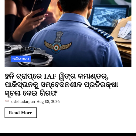
ଆଜିର ଖବର
ହନି ଟ୍ରାପ୍‌ରେ IAF ୱିଙ୍ଗ କମାଣ୍ଡର୍,
ପାକିସ୍ତାନକୁ ସମ୍ବେଦନଶୀଳ ପ୍ରତିରକ୍ଷା
ସୂଚନା ଦେଇ ଗିରଫ
odishadarpan
Aug 08, 2026
Read More