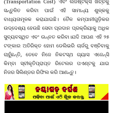
(Transportation Cost) ଏବଂ ଲଜିଷ୍ଟିକ୍ସ ଖର୍ଚ୍ଚକୁ
ସନ୍ତୁଳିତ କରିବା ପାଇଁ ଏହି ସାମାନ୍ୟ ଶୁଳ୍କକୁ
ବାଧ୍ୟତାମୂଳକ କରାଯାଇଛି। ତୈଳ କମ୍ପାନୀଗୁଡ଼ିକର
ଉଦ୍ଦେଶ୍ୟ ହେଉଛି ସେବା ପ୍ରଦାନ ପ୍ରକ୍ରିୟାକୁ ଅଧିକ
ସୁବ୍ୟବସ୍ଥିତ ଏବଂ ଉନ୍ନତ କରିବା।ଯଦି ଆପଣ ଏହି ୨୫
ଟଙ୍କାର ଅତିରିକ୍ତ ହୋମ ଡେଲିଭରି ଚାର୍ଜରୁ ବଞ୍ଚିବାକୁ
ଚାହୁଁଛନ୍ତି, ତେବେ ନିଜେ ନିକଟସ୍ଥ ଗ୍ୟାସ ଏଜେନ୍ସି
କିମ୍ବା ସ୍ବୀକୃତିପ୍ରାପ୍ତ ରିଟେଲର ପଏଣ୍ଟକୁ ଯାଇ
ନିଜର ସିଲିଣ୍ଡର ରିଫିଲ କରି ଆଣନ୍ତୁ।