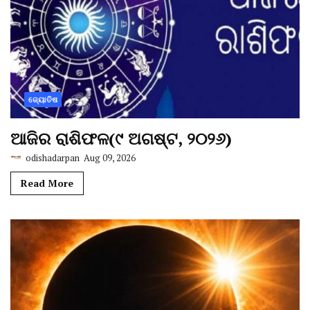
ଜ୍ୟୋତିଷ
ଆଜିର ରାଶିଫଳ(୯ ଅଗଷ୍ଟ, ୨୦୨୬)
odishadarpan
Aug 09, 2026
Read More