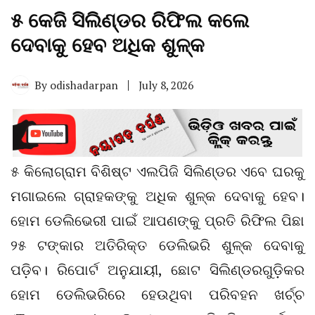
୫ କେଜି ସିଲିଣ୍ଡର ରିଫିଲ କଲେ
ଦେବାକୁ ହେବ ଅଧିକ ଶୁଳ୍କ
By
odishadarpan
July 8, 2026
୫ କିଲୋଗ୍ରାମ ବିଶିଷ୍ଟ ଏଲପିଜି ସିଲିଣ୍ଡର ଏବେ ଘରକୁ
ମଗାଇଲେ ଗ୍ରାହକଙ୍କୁ ଅଧିକ ଶୁଳ୍କ ଦେବାକୁ ହେବ।
ହୋମ ଡେଲିଭେରୀ ପାଇଁ ଆପଣଙ୍କୁ ପ୍ରତି ରିଫିଲ ପିଛା
୨୫ ଟଙ୍କାର ଅତିରିକ୍ତ ଡେଲିଭରି ଶୁଳ୍କ ଦେବାକୁ
ପଡ଼ିବ। ରିପୋର୍ଟ ଅନୁଯାୟୀ, ଛୋଟ ସିଲିଣ୍ଡରଗୁଡ଼ିକର
ହୋମ ଡେଲିଭରିରେ ହେଉଥିବା ପରିବହନ ଖର୍ଚ୍ଚ