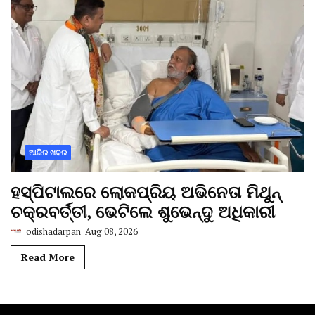
ଆଜିର ଖବର
ହସ୍ପିଟାଲରେ ଲୋକପ୍ରିୟ ଅଭିନେତା ମିଥୁନ୍
ଚକ୍ରବର୍ତ୍ତୀ, ଭେଟିଲେ ଶୁଭେନ୍ଦୁ ଅଧିକାରୀ
odishadarpan
Aug 08, 2026
Read More