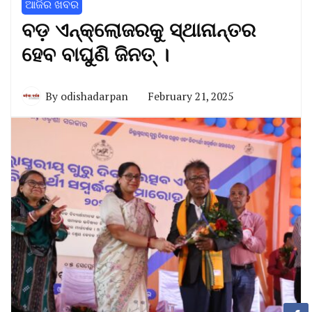
ଆଜିର ଖବର
ବଡ଼ ଏନ୍‌କ୍ଲୋଜରକୁ ସ୍ଥାନାନ୍ତର
ହେବ ବାଘୁଣି ଜିନତ୍ ।
By
odishadarpan
February 21, 2025