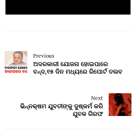
Previous
ଅଦରକାରୀ ଯୋଜନା ହୋଇପାରେ
ବନ୍ଦ,୧୫ ଦିନ ମଧ୍ୟରେ ରିପୋର୍ଟ ତଲବ
Next
ଭିନ୍ନକ୍ଷମ ଯୁବତୀଙ୍କୁ ଦୁଷ୍କର୍ମ କରି
ଯୁବକ ଗିରଫ