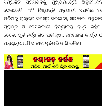
ସମ୍ପର୍କିତ ପ୍ରସ୍ତାବକୁ ମୁଖ୍ୟମନ୍ତ୍ରୀ ଅନୁମୋଦନ
ଦେଇଛନ୍ତି। ଏହି ନିଷ୍ପତ୍ତି ଅନୁଯାୟୀ ଏପ୍ରିଲ ୨୭
ତାରିଖରୁ ରାଜ୍ୟର ସମସ୍ତ ସରକାରୀ, ସରକାରୀ ଅନୁଦାନ
ପ୍ରାପ୍ତ ଓ ବେସରକାରୀ ବିଦ୍ୟାଳୟ ବନ୍ଦ ରହିବ।
ତେବେ, ପୂର୍ବ ନିର୍ଦ୍ଧାରିତ ପରୀକ୍ଷା, ଜନଗଣନା କାର୍ଯ୍ୟ ଓ
ଅନ୍ୟାନ୍ୟ ଅଫିସ କାମ ପୂର୍ବପରି ଜାରି ରହିବ।