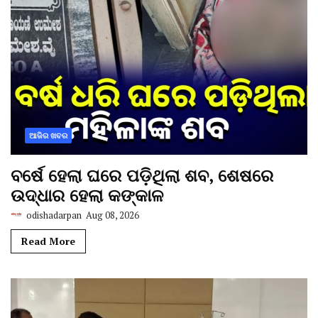
ଆଜିର ଖବର
ବର୍ଷେ ହେଲା ଘରେ ପଡ଼ିଥିଲା ଶବ, ଶେଷରେ
ଉଦ୍ଧାର ହେଲା କଙ୍କାଳ
odishadarpan
Aug 08, 2026
Read More