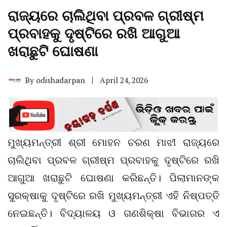
ରାଜ୍ୟରେ ଚାଲିଥିବା ପ୍ରବଳ ଗ୍ରୀଷ୍ମ
ପ୍ରବାହକୁ ଦୃଷ୍ଟିରେ ରଖି ଆଗୁଆ
ଖରାଛୁଟି ଘୋଷଣା
By
odishadarpan
April 24, 2026
ମୁଖ୍ୟମନ୍ତ୍ରୀ ଶ୍ରୀ ମୋହନ ଚରଣ ମାଝୀ ରାଜ୍ୟରେ
ଚାଲିଥିବା ପ୍ରବଳ ଗ୍ରୀଷ୍ମ ପ୍ରବାହକୁ ଦୃଷ୍ଟିରେ ରଖି
ଆଗୁଆ ଖରାଛୁଟି ଘୋଷଣା କରିଛନ୍ତି। ପିଲାମାନଙ୍କ
ସୁରକ୍ଷାକୁ ଦୃଷ୍ଟିରେ ରଖି ମୁଖ୍ୟମନ୍ତ୍ରୀ ଏହି ନିଷ୍ପତ୍ତି
ନେଇଛନ୍ତି। ବିଦ୍ୟାଳୟ ଓ ଗଣଶିକ୍ଷା ବିଭାଗର ଏ