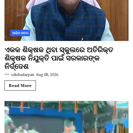
ଆଜିର ଖବର
ଏକକ ଶିକ୍ଷକ ଥିବା ସ୍କୁଲରେ ଅତିରିକ୍ତ
ଶିକ୍ଷକ ନିଯୁକ୍ତି ପାଇଁ ସରକାରଙ୍କ
ନିର୍ଦ୍ଦେଶ
odishadarpan
Aug 08, 2026
Read More