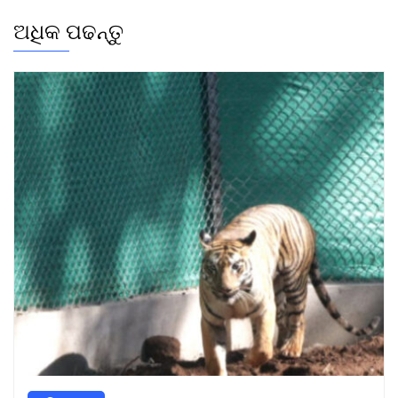
ଅଧିକ ପଢନ୍ତୁ