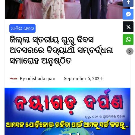
ଆଜିର ଖବର
ଜିଲ୍ଲା ସ୍ତରୀୟ ଗୁରୁ ଦିବସ
ଅବସରରେ ବିଦ୍ୟାର୍ଥୀ ସମ୍ବର୍ଦ୍ଧନା
ସମାରୋହ ଅନୁଷ୍ଠିତ
By
odishadarpan
September 5, 2024