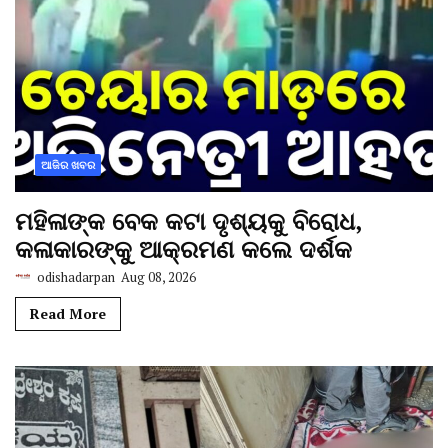
ଆଜିର ଖବର
ମହିଳାଙ୍କ ବେକ କଟା ଦୃଶ୍ୟକୁ ବିରୋଧ,
କଳାକାରଙ୍କୁ ଆକ୍ରମଣ କଲେ ଦର୍ଶକ
odishadarpan
Aug 08, 2026
Read More