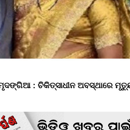
ଦଙ୍ଗିଆ : ଚିକିତ୍ସାଧୀନ ଅବସ୍ଥାରେ ମୃତ୍ୟ