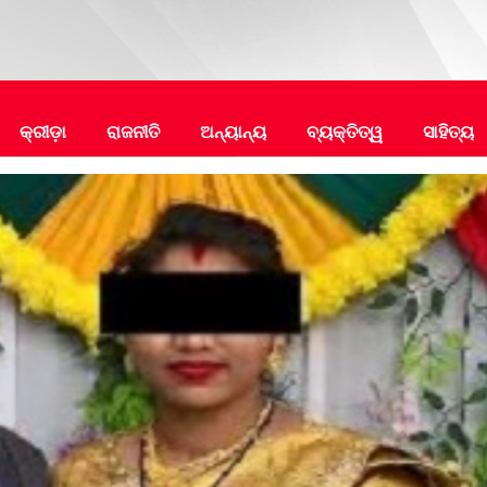
କ୍ରୀଡ଼ା
ରାଜନୀତି
ଅନ୍ୟାନ୍ୟ
ବ୍ୟକ୍ତିତ୍ୱ
ସାହିତ୍ୟ