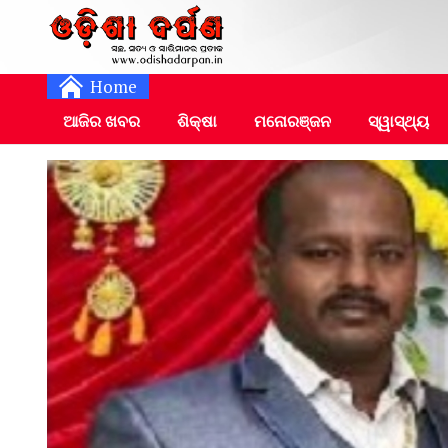
Daily Odia News
Nayagarh Darpan
Home
ଆଜିର ଖବର
ଶିକ୍ଷା
ମନୋରଞ୍ଜନ
ସ୍ୱାସ୍ଥ୍ୟ