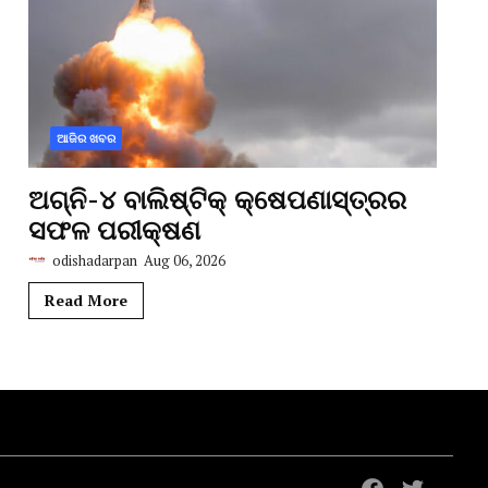
ଆଜିର ଖବର
ଅଗ୍ନି-୪ ବାଲିଷ୍ଟିକ୍ କ୍ଷେପଣାସ୍ତ୍ରର
ସଫଳ ପରୀକ୍ଷଣ
odishadarpan
Aug 06, 2026
Read More