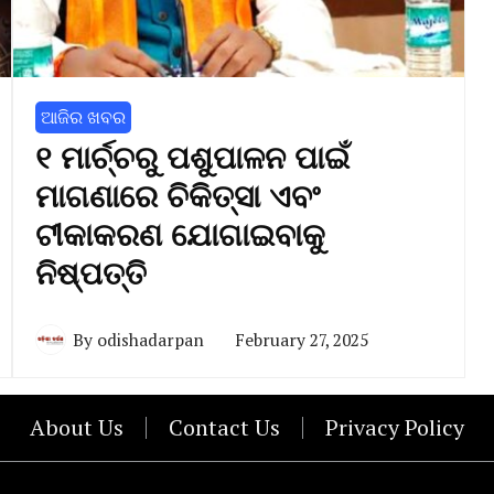
ଆଜିର ଖବର
୧ ମାର୍ଚ୍ଚରୁ ପଶୁପାଳନ ପାଇଁ
ମାଗଣାରେ ଚିକିତ୍ସା ଏବଂ
ଟୀକାକରଣ ଯୋଗାଇବାକୁ
ନିଷ୍ପତ୍ତି
By
odishadarpan
February 27, 2025
About Us
Contact Us
Privacy Policy