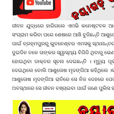
ଜୀବନ ଯୁଦ୍ଧରେ ହାରିଗଲେ ଏମଭି କନେଷ୍ଟବଳ ଆଶୁ
ସଂଗ୍ରାମ କରିବା ପରେ ଶେଷରେ ଆଖି ବୁଜିଛନ୍ତି ଆଶୁତ
ପାଇଁ ବ୍ରହ୍ମପୁରରୁ ଭୁବନେଶ୍ବର ଏମସକୁ ସ୍ଥାନାନ୍ତର 
ଦୁଇଦିନ ତଳେ ତାଙ୍କର ସ୍ୱାସ୍ଥ୍ୟ ବିଗିଡି ଥିବାରୁ ଭ
ହୋଇଥିବା ଡାକ୍ତର ସୂଚନା ଦେଇଛନ୍ତି । ମୃତ୍ୟୁ ପୂର୍
ଦେଇଥିଲେ ବୋଲି ଆଶୁତୋଷ ମୃଦଙ୍ଗିଆ କହିଥିଲେ ।ବ୍ର
ଆଶୁତୋଷ ମୃଦଙ୍ଗିଆ ରାତିରେ ସେ ନିଜ ଦେହରେ ପେଟ୍ର
ଅବସ୍ଥାରେ ସେ ଜୀବନ ବଞ୍ଚାଇବା ପାଇଁ ଜଣେ ପୁଲିସ ହା