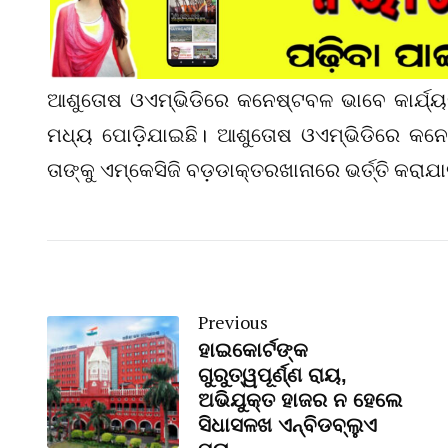
ଆଶୁତୋଷ ଓଏମ୍‌ଭିଡିରେ କନେଷ୍ଟବଳ ଭାବେ କାର୍
ମଧ୍ୟ ପୋଡ଼ିଯାଇଛି। ଆଶୁତୋଷ ଓଏମ୍‌ଭିଡିରେ କନ
ତାଙ୍କୁ ଏମ୍‌କେସିଜି ବଡ଼ଡାକ୍ତରଖାନାରେ ଭର୍ତ୍ତି କରାଯ
Previous
ହାଇକୋର୍ଟଙ୍କ
ଗୁରୁତ୍ୱପୂର୍ଣ୍ଣ ରାୟ,
ଅଭିଯୁକ୍ତ ହାଜର ନ ହେଲେ
ସିଧାସଳଖ ଏନ୍‌ବିଡବ୍ଲୁଏ