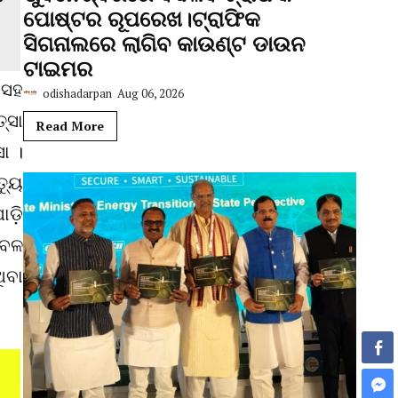
ପୋଷ୍ଟର ରୂପରେଖ।ଟ୍ରାଫିକ
ସିଗନାଲରେ ଲାଗିବ କାଉଣ୍ଟ ଡାଉନ
ଟାଇମର
 ସହ
odishadarpan
Aug 06, 2026
୍ସା
Read More
ା ।
୍ୟୁ
ାଡ଼ି
ଟବଳ
ିବା