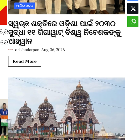
ଆଜିର ଖବର
ସ୍ୱଚ୍ଛ ଶକ୍ତିରେ ଓଡ଼ିଶା ପାଇଁ ୨୦୩୦
ତ୍ର
ସୁଦ୍ଧା ୧୧ ଗିଗାୱାଟ୍ ବିଶ୍ୱ ନିବେଶକଙ୍କୁ
ଆହ୍ୱାନ
ାରେ
odishadarpan
Aug 06, 2026
Read More