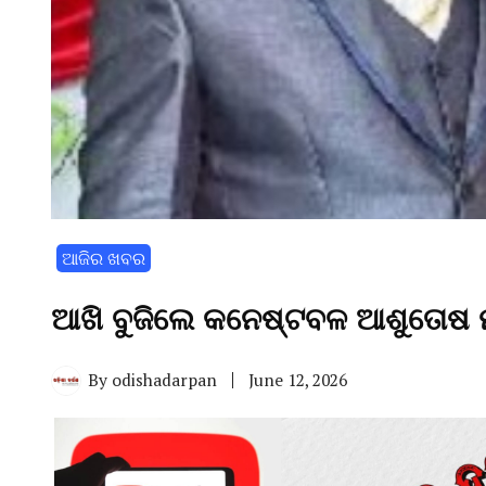
ଆଜିର ଖବର
ଆଖି ବୁଜିଲେ କନେଷ୍ଟବଳ ଆଶୁତୋଷ ମୃ
By
odishadarpan
June 12, 2026