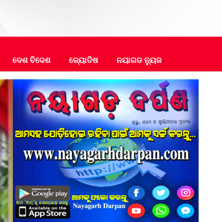
ଦେଶ ବିଦେଶ
ଜ୍ୟୋତିଷ
ନୟାଗଡ ନ୍ୟୁଜ