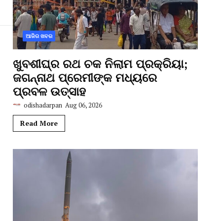
ଆଜିର ଖବର
ଖୁବଶୀଘ୍ର ରଥ ଚକ ନିଲାମ ପ୍ରକ୍ରିୟା;
ଜଗନ୍ନାଥ ପ୍ରେମୀଙ୍କ ମଧ୍ୟରେ
ପ୍ରବଳ ଉତ୍ସାହ
odishadarpan
Aug 06, 2026
Read More