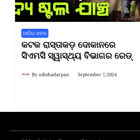
ଆଜିର ଖବର
କଟକ ରାସ୍ତାକଡ଼ ଦୋକାନରେ
ସିଏମସି ସ୍ୱାସ୍ଥ୍ୟ ବିଭାଗର ରେଡ୍
By
odishadarpan
September 7, 2024