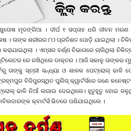
ତୋଷ ମୃଦଙ୍ଗିଆ । ଦୀର୍ଘ ୧ ସପ୍ତାହ ଧରି ଜୀବନ ମରଣ
ୋଷ । ତାଙ୍କ ଶରୀରର ୮୦ ପ୍ରତିଶତ ପୋଡ଼ି ଯାଇଥିଲା । ଚିକିତ
କରାଯାଇଥିଲା । ଏମ୍ସର ବର୍ଣ୍ଣ ବିଭାଗରେ ଚାଲିଥିଲା ଚିକିତ୍ସ
େଣ୍ଟିଲେଟର ରେ ରଖିଥିଲେ ଡାକ୍ତର । ଆଜି ସକାଳୁ ତାଙ୍କର ମୃତ
ବରୁ ତାଙ୍କୁ ସ୍ତ୍ରୀ ସନ୍ଧ୍ୟା ଓ ଶାଳକ ପେଟ୍ରୋଲ୍ ଢାଳି ପେ
ହ୍ମପୁର ବିଜିପୁରସ୍ଥିତ ପୁଲିସ୍ କ୍ୱାର୍ଟର୍ସରେ ଜଣେ କନେଷ୍
ୋଲ୍‌ ଢାଳି ନିଆଁ ଲଗାଇ ଦେଇଥିଲେ। ହୁତୁହୁତୁ ହୋଇ ଜଳୁଥ
ବିଲଦାରଙ୍କ କ୍ବାର୍ଟର୍ସ ଭିତରେ ପଶିଯାଇଥିଲେ ।