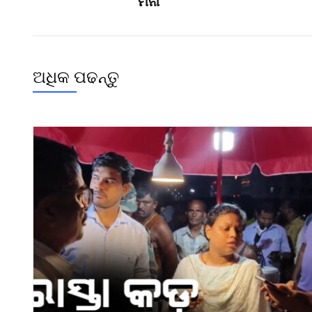
ମନା
ଅଧିକ ପଢନ୍ତୁ