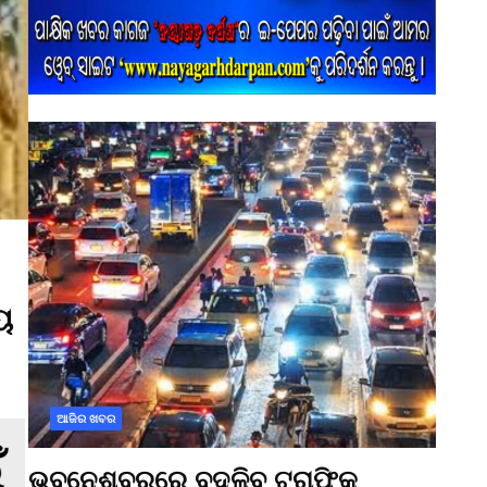
ୁ
ଆଜିର ଖବର
ଭୁବନେଶ୍ବରରେ ବଦଳିବ ଟ୍ରାଫିକ