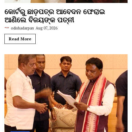
କୋର୍ଟରୁ ଛାଡ଼ପତ୍ର ଆବେଦନ ଫେରାଇ
ଆଣିଲେ ବିଜୟଙ୍କ ପତ୍ନୀ
odishadarpan
Aug 07, 2026
Read More