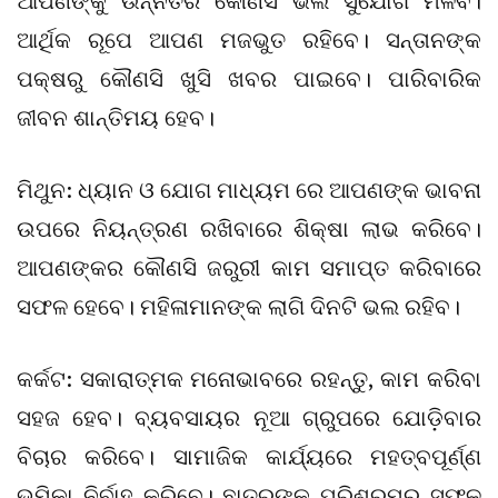
ଆପଣଙ୍କୁ ଉନ୍ନତିର କୌଣସି ଭଲ ସୁଯୋଗ ମିଳିବ।
ଆର୍ଥିକ ରୂପେ ଆପଣ ମଜଭୁତ ରହିବେ। ସନ୍ତାନଙ୍କ
ପକ୍ଷରୁ କୌଣସି ଖୁସି ଖବର ପାଇବେ। ପାରିବାରିକ
ଜୀବନ ଶାନ୍ତିମୟ ହେବ।
ମିଥୁନ: ଧ୍ୟାନ ଓ ଯୋଗ ମାଧ୍ୟମ ରେ ଆପଣଙ୍କ ଭାବନା
ଉପରେ ନିୟନ୍ତ୍ରଣ ରଖିବାରେ ଶିକ୍ଷା ଲାଭ କରିବେ।
ଆପଣଙ୍କର କୌଣସି ଜରୁରୀ କାମ ସମାପ୍ତ କରିବାରେ
ସଫଳ ହେବେ। ମହିଳାମାନଙ୍କ ଲାଗି ଦିନଟି ଭଲ ରହିବ।
କର୍କଟ: ସକାରାତ୍ମକ ମନୋଭାବରେ ରହନ୍ତୁ, କାମ କରିବା
ସହଜ ହେବ। ବ୍ୟବସାୟର ନୂଆ ଗ୍ରୁପରେ ଯୋଡ଼ିବାର
ବିଚାର କରିବେ। ସାମାଜିକ କାର୍ଯ୍ୟରେ ମହତ୍ବପୂର୍ଣ୍ଣ
ଭୂମିକା ନିର୍ବାହ କରିବେ। ଛାତ୍ରଙ୍କୁ ପରିଶ୍ରମର ସୁଫଳ