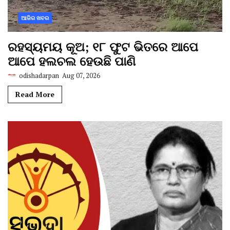
ଆଜିର ଖବର
ରହସ୍ୟମୟ କୂଅ; ୧୮ ଫୁଟ ଭିତରେ ଆପେ
ଆପେ ହଲଚଲ ହେଉଛି ପାଣି
odishadarpan
Aug 07, 2026
Read More