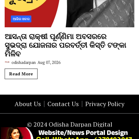
ଆଜିର ଖବର
ଆସନ୍ତା ରାକ୍ଷୀ ପୂର୍ଣ୍ଣିମା ଅବସରରେ
ସୁଭଦ୍ରା ଯୋଜନାର ପରବର୍ତ୍ତୀ କିସ୍ତି ଟଙ୍କା
ମିଳିବ
odishadarpan
Aug 07, 2026
Read More
About Us
Contact Us
Privacy Policy
© 2024 Odisha Darpan Digital