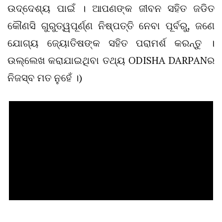
ଉଦ୍ଦେଶ୍ୟ ପାଇଁ । ଆପଣଙ୍କ ଜୀବନ ସହିତ ଜଡିତ
କୌଣସି ଗୁରୁତ୍ୱପୂର୍ଣ୍ଣ ନିଷ୍ପତ୍ତି ନେବା ପୂର୍ବରୁ, ଜଣେ
ଯୋଗ୍ୟ ଜ୍ୟୋତିଷଙ୍କ ସହିତ ପରାମର୍ଶ କରନ୍ତୁ ।
ଉଲ୍ଲେଖ କରାଯାଇଥିବା ତଥ୍ୟ ODISHA DARPANର
ନିଜସ୍ବ ମତ ନୁହେଁ ।)