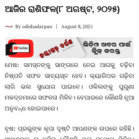
ଆଜିର ରାଶିଫଳ(୮ ଅଗଷ୍ଟ, ୨୦୨୫)
By
odishadarpan
August 8, 2025
ମେଷ: ସମସ୍ତଙ୍କୁ ସାଙ୍ଗରେ ନେଇ ଆଗକୁ ବଢ଼ିବା
ନିଷ୍ପତି ସଫଳ ସାବ୍ୟସ୍ତ ହେବ। କ୍ୟାରିଅର ଗଢ଼ିବା
ଲାଗି ଭଲ ସୁଯୋଗ ପାଇବେ। ଓକିଲଙ୍କୁ ପୁରୁଣା
ମକଦ୍ଦମାରେ ସଫଳତା ମିଳିବ। ବେପାରରେ କୌଣସି ନୂଆ
ଅନୁବନ୍ଧ ହୋଇପାରେ।
ବୃଷ: ପ୍ରଭୁଙ୍କ କୃପା ଦୃଷ୍ଟି ଆପଣଙ୍କ ଉପରେ ରହିଛି।