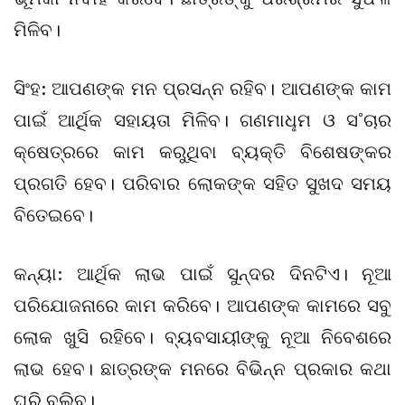
ମିଳିବ।
ସିଂହ: ଆପଣଙ୍କ ମନ ପ୍ରସନ୍ନ ରହିବ। ଆପଣଙ୍କ କାମ
ପାଇଁ ଆର୍ଥିକ ସହାୟତା ମିଳିବ। ଗଣମାଧୢମ ଓ ସ˚ଚାର
କ୍ଷେତ୍ରରେ କାମ କରୁଥିବା ବ୍ୟକ୍ତି ବିଶେଷଙ୍କର
ପ୍ରଗତି ହେବ। ପରିବାର ଲୋକଙ୍କ ସହିତ ସୁଖଦ ସମୟ
ବିତେଇବେ।
କନ୍ୟା: ଆର୍ଥିକ ଲାଭ ପାଇଁ ସୁନ୍ଦର ଦିନଟିଏ। ନୂଆ
ପରିଯୋଜନାରେ କାମ କରିବେ। ଆପଣଙ୍କ କାମରେ ସବୁ
ଲୋକ ଖୁସି ରହିବେ। ବ୍ୟବସାୟୀଙ୍କୁ ନୂଆ ନିବେଶରେ
ଲାଭ ହେବ। ଛାତ୍ରଙ୍କ ମନରେ ବିଭିନ୍ନ ପ୍ରକାର କଥା
ଘୂରି ବୁଲିବ।