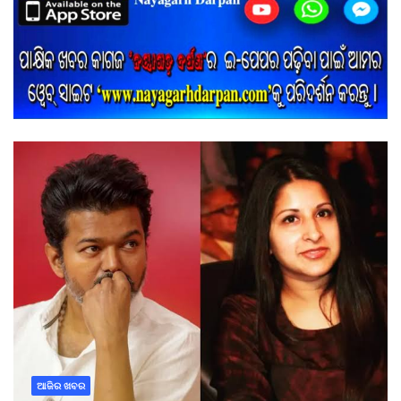
ଆଜିର ଖବର