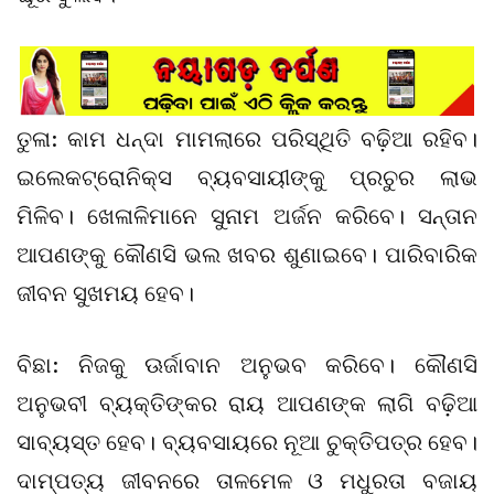
ତୁଳା: କାମ ଧନ୍ଦା ମାମଲାରେ ପରିସ୍ଥିତି ବଢ଼ିଆ ରହିବ।
ଇଲେକଟ୍ରୋନିକ୍ସ ବ୍ୟବସାୟୀଙ୍କୁ ପ୍ରଚୁର ଲାଭ
ମିଳିବ। ଖେଳାଳିମାନେ ସୁନାମ ଅର୍ଜନ କରିବେ। ସନ୍ତାନ
ଆପଣଙ୍କୁ କୌଣସି ଭଲ ଖବର ଶୁଣାଇବେ। ପାରିବାରିକ
ଜୀବନ ସୁଖମୟ ହେବ।
ବିଛା: ନିଜକୁ ଊର୍ଜାବାନ ଅନୁଭବ କରିବେ। କୌଣସି
ଅନୁଭବୀ ବ୍ୟକ୍ତିଙ୍କର ରାୟ ଆପଣଙ୍କ ଲାଗି ବଢ଼ିଆ
ସାବ୍ୟସ୍ତ ହେବ। ବ୍ୟବସାୟରେ ନୂଆ ଚୁକ୍ତିପତ୍ର ହେବ।
ଦାମ୍ପତ୍ୟ ଜୀବନରେ ତାଳମେଳ ଓ ମଧୁରତା ବଜାୟ