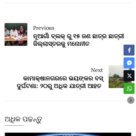
Previous
ନୂଆଗାଁ ବ୍ଲକ୍ ରୁ ୧୫ ଜଣ ଛାତ୍ର ଛାତ୍ରୀ
ଜିଲ୍ଲାସ୍ତରକୁ ମନୋନୀତ
Next
କାମାକ୍ଷାନଗରରେ ଭୟଙ୍କର ବସ୍‌
ଦୁର୍ଘଟଣା: ୨୦ରୁ ଅଧିକ ଯାତ୍ରୀ ଆହତ
ଅଧିକ ପଢନ୍ତୁ