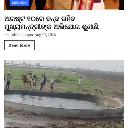
ଆଜିର ଖବର
ଅଗଷ୍ଟ ୧୦ରେ ବନ୍ଦ ରହିବ
ମୁଖ୍ୟମନ୍ତ୍ରୀଙ୍କ ଅଭିଯୋଗ ଶୁଣାଣି
odishadarpan
Aug 07, 2026
Read More