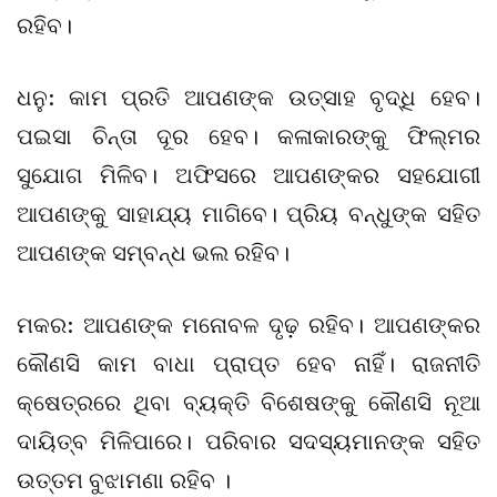
ରହିବ।
ଧନୁ: କାମ ପ୍ରତି ଆପଣଙ୍କ ଉତ୍ସାହ ବୃଦ୍ଧି ହେବ।
ପଇସା ଚିନ୍ତା ଦୂର ହେବ। କଳାକାରଙ୍କୁ ଫିଲ୍ମର
ସୁଯୋଗ ମିଳିବ। ଅଫିସରେ ଆପଣଙ୍କର ସହଯୋଗୀ
ଆପଣଙ୍କୁ ସାହାଯ୍ୟ ମାଗିବେ। ପ୍ରିୟ ବନ୍ଧୁଙ୍କ ସହିତ
ଆପଣଙ୍କ ସମ୍ବନ୍ଧ ଭଲ ରହିବ।
ମକର: ଆପଣଙ୍କ ମନୋବଳ ଦୃଢ଼ ରହିବ। ଆପଣଙ୍କର
କୌଣସି କାମ ବାଧା ପ୍ରାପ୍ତ ହେବ ନାହିଁ। ରାଜନୀତି
କ୍ଷେତ୍ରରେ ଥିବା ବ୍ୟକ୍ତି ବିଶେଷଙ୍କୁ କୌଣସି ନୂଆ
ଦାୟିତ୍ବ ମିଳିପାରେ। ପରିବାର ସଦସ୍ୟମାନଙ୍କ ସହିତ
ଉତ୍ତମ ବୁଝାମଣା ରହିବ ।