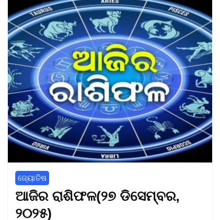
ଜ୍ୟୋତିଷ
ଆଜିର ରାଶିଫଳ(୨୭ ଡିସେମ୍ବର,
୨୦୨୫)