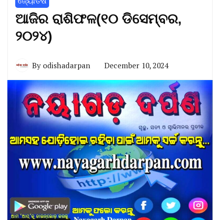
ଜ୍ୟୋତିଷ
ଆଜିର ରାଶିଫଳ(୧୦ ଡିସେମ୍ବର,
୨୦୨୪)
By
odishadarpan
December 10, 2024