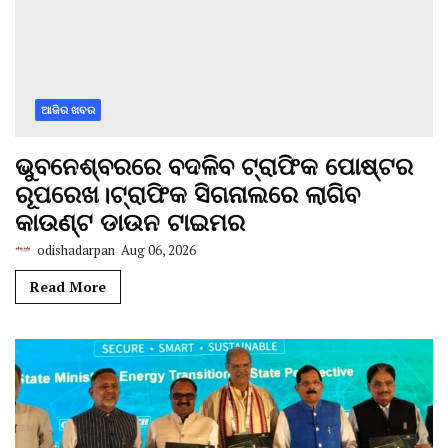
ଆଜିର ଖବର
ଭୁବନେଶ୍ବରରେ ବଦଳିବ ଟ୍ରାଫିକ ପୋଷ୍ଟର
ରୂପରେଖ।ଟ୍ରାଫିକ ସିଗନାଲରେ ଲାଗିବ
କାଉଣ୍ଟ ଡାଉନ ଟାଇମର
odishadarpan
Aug 06, 2026
Read More