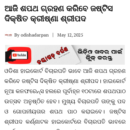
ଆଜି ଶପଥ ଗ୍ରହଣ କରିବେ ଜଷ୍ଟିସ
ଦିକ୍ଷିତ କ୍ରୀଷ୍ଣା ଶ୍ରୀପଦ
By
odishadarpan
May 12, 2025
ଓଡିଶା ହାଇକୋର୍ଟ ବିଚାରପତି ଭାବେ ଆଜି ଶପଥ ଗ୍ରହଣ
କରିବେ ଜଷ୍ଟିସ ଦିକ୍ଷିତ କ୍ରୀଷ୍ଣା ଶ୍ରୀପଦ। ହାଇକୋର୍ଟ
ନୂଆ କନଫରେନ୍ସ ହଲରେ ପୂର୍ବାହ୍ନ ୧୦ଟାରେ ଶପଥପାଠ
ଉତ୍ସବ ଅନୁଷ୍ଠିତ ହେବ। ମୁଖ୍ୟ ବିଚାରପତି ତାଙ୍କୁ ପଦ
ଓ ଗୋପନୀୟତାର ଶପଥ ପାଠ କରାଇବେ। ଜଷ୍ଟିସ
ଶ୍ରୀପଦ କର୍ଣ୍ଣାଟକ ହାଇକୋର୍ଟରେ ବିଚାରପତି ଭାବରେ