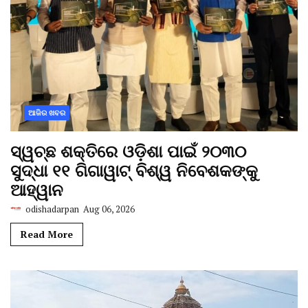
ଆଜିର ଖବର
ସ୍ୱଚ୍ଛ ଶକ୍ତିରେ ଓଡ଼ିଶା ପାଇଁ ୨୦୩୦
ସୁଦ୍ଧା ୧୧ ଗିଗାୱାଟ୍ ବିଶ୍ୱ ନିବେଶକଙ୍କୁ
ଆହ୍ୱାନ
odishadarpan
Aug 06, 2026
Read More