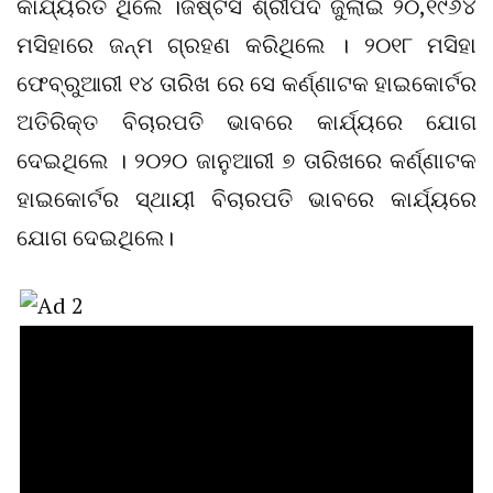
କାର୍ଯ୍ୟରତ ଥିଲେ ।ଜଷ୍ଟିସ ଶ୍ରୀପଦ ଜୁଲାଇ ୨୦,୧୯୬୪
ମସିହାରେ ଜନ୍ମ ଗ୍ରହଣ କରିଥିଲେ । ୨୦୧୮ ମସିହା
ଫେବ୍ରୁଆରୀ ୧୪ ତାରିଖ ରେ ସେ କର୍ଣ୍ଣାଟକ ହାଇକୋର୍ଟର
ଅତିରିକ୍ତ ବିଚାରପତି ଭାବରେ କାର୍ଯ୍ୟରେ ଯୋଗ
ଦେଇଥିଲେ । ୨୦୨୦ ଜାନୁଆରୀ ୭ ତାରିଖରେ କର୍ଣ୍ଣାଟକ
ହାଇକୋର୍ଟର ସ୍ଥାୟୀ ବିଚାରପତି ଭାବରେ କାର୍ଯ୍ୟରେ
ଯୋଗ ଦେଇଥିଲେ।