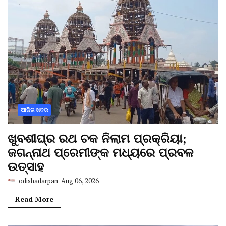
ଆଜିର ଖବର
ଖୁବଶୀଘ୍ର ରଥ ଚକ ନିଲାମ ପ୍ରକ୍ରିୟା;
ଜଗନ୍ନାଥ ପ୍ରେମୀଙ୍କ ମଧ୍ୟରେ ପ୍ରବଳ
ଉତ୍ସାହ
odishadarpan
Aug 06, 2026
Read More