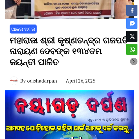
ଆଜିର ଖବର
ମହାରାଜା ଶ୍ରୀ କୃଷ୍ଣଚନ୍ଦ୍ର ଗଜପତି
ନାରାୟଣ ଦେବଙ୍କ ୧୩୪ତମ
ଜୟନ୍ତୀ ପାଳିତ
By
odishadarpan
April 26, 2025