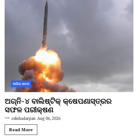
ଆଜିର ଖବର
ଅଗ୍ନି-୪ ବାଲିଷ୍ଟିକ୍ କ୍ଷେପଣାସ୍ତ୍ରର
ସଫଳ ପରୀକ୍ଷଣ
odishadarpan
Aug 06, 2026
Read More