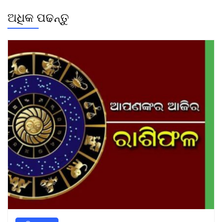
ଅଧିକ ପଢନ୍ତୁ