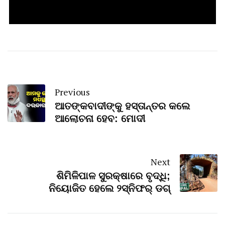
Previous
ଆତଙ୍କବାଦୀଙ୍କୁ ହସ୍ତାନ୍ତର କଲେ
ଆଲୋଚନା ହେବ: ମୋଦୀ
Next
ଶିମିଳିପାଳ ସୁରକ୍ଷାରେ ବୃଦ୍ଧି;
ନିୟୋଜିତ ହେଲେ ୨ସ୍ନିଫର୍‌ ଡଗ୍‌