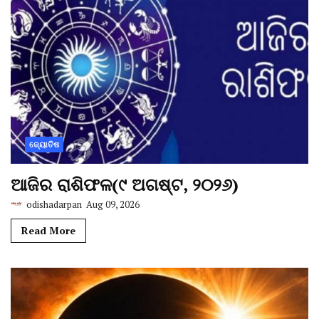
ଜ୍ୟୋତିଷ
ଆଜିର ରାଶିଫଳ(୯ ଅଗଷ୍ଟ, ୨୦୨୬)
odishadarpan
Aug 09, 2026
Read More