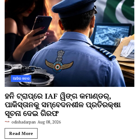
ଆଜିର ଖବର
ହନି ଟ୍ରାପ୍‌ରେ IAF ୱିଙ୍ଗ କମାଣ୍ଡର୍,
ପାକିସ୍ତାନକୁ ସମ୍ବେଦନଶୀଳ ପ୍ରତିରକ୍ଷା
ସୂଚନା ଦେଇ ଗିରଫ
odishadarpan
Aug 08, 2026
Read More