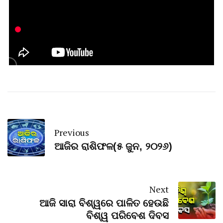
Previous
ଆଜିର ରାଶିଫଳ(୫ ଜୁନ, ୨୦୨୬)
Next
ଆଜି ସାରା ବିଶ୍ୱରେ ପାଳିତ ହେଉଛି
ବିଶ୍ୱ ପରିବେଶ ଦିବସ