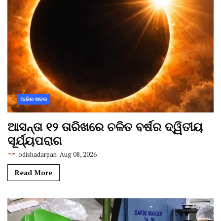
ଆଜିର ଖବର
ଆସନ୍ତା ୧୨ ତାରିଖରେ ଚଳିତ ବର୍ଷର ଦ୍ୱିତୀୟ
ସୂର୍ଯ୍ୟପରାଗ
odishadarpan
Aug 08, 2026
Read More