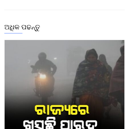
ଅଧିକ ପଢନ୍ତୁ