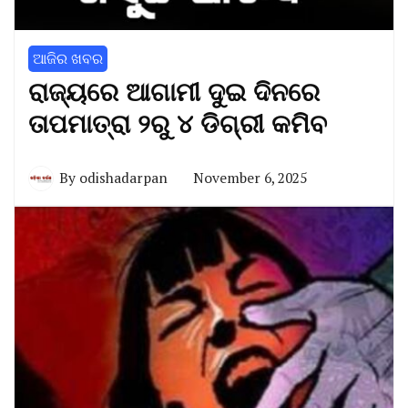
ଆଜିର ଖବର
ରାଜ୍ୟରେ ଆଗାମୀ ଦୁଇ ଦିନରେ
ତାପମାତ୍ରା ୨ରୁ ୪ ଡିଗ୍ରୀ କମିବ
By
odishadarpan
November 6, 2025