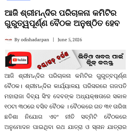
ଆଜି ଶ୍ରୀମନ୍ଦିର ପରିଚାଳନା କମିଟିର
ଗୁରୁତ୍ୱପୂର୍ଣ୍ଣ ବୈଠକ ଅନୁଷ୍ଠିତ ହେବ
By
odishadarpan
June 5, 2026
ଆଜି ଶ୍ରୀମନ୍ଦିର ପରିଚାଳନା କମିଟିର ଗୁରୁତ୍ବପୂର୍ଣ୍ଣ
ବୈଠକ। ଶ୍ରୀମନ୍ଦିର କାର୍ଯ୍ୟାଳୟ ପରିସରରେ ଗଜପତି
ମହାରାଜା ଦିବ୍ୟ ସିଂହ ଦେବଙ୍କ ଅଧ୍ୟକ୍ଷତାରେ ସକାଳ
୧୦ଟା ୩୦ରେ ବସିବ ବୈଠକ । ବୈଠକରେ ଗତ ୩୧ ତାରିଖ
ଛତିଶା ନିଯୋଗ ଏବଂ ନୀତି ସବ୍‌ମିଟି ବୈଠକରେ
ଅନୁମୋଦନ ପାଇଥିବା ରଥ ଯାତ୍ରା ଓ ସ୍ନାନ ଯାତ୍ରାର