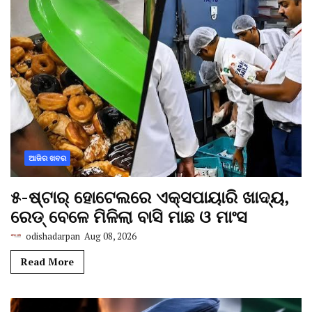
ଆଜିର ଖବର
୫-ଷ୍ଟାର୍ ହୋଟେଲରେ ଏକ୍ସପାୟାରି ଖାଦ୍ୟ,
ରେଡ୍ ବେଳେ ମିଳିଲା ବାସି ମାଛ ଓ ମାଂସ
odishadarpan
Aug 08, 2026
Read More