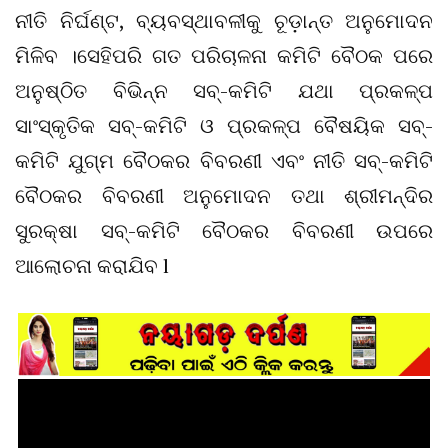
ନୀତି ନିର୍ଘଣ୍ଟ, ବ୍ୟବସ୍ଥାବଳୀକୁ ଚୂଡ଼ାନ୍ତ ଅନୁମୋଦନ
ମିଳିବ ।ସେହିପରି ଗତ ପରିଚାଳନା କମିଟି ବୈଠକ ପରେ
ଅନୁଷ୍ଠିତ ବିଭିନ୍ନ ସବ୍-କମିଟି ଯଥା ପ୍ରକଳ୍ପ
ସାଂସ୍କୃତିକ ସବ୍-କମିଟି ଓ ପ୍ରକଳ୍ପ ବୈଷୟିକ ସବ୍-
କମିଟି ଯୁଗ୍ମ ବୈଠକର ବିବରଣୀ ଏବଂ ନୀତି ସବ୍-କମିଟି
ବୈଠକର ବିବରଣୀ ଅନୁମୋଦନ ତଥା ଶ୍ରୀମନ୍ଦିର
ସୁରକ୍ଷା ସବ୍-କମିଟି ବୈଠକର ବିବରଣୀ ଉପରେ
ଆଲୋଚନା କରାଯିବ l