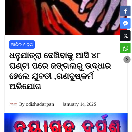
ଆଜିର ଖବର
ଧନୁଯାତ୍ରା ଦେଖିବାକୁ ଆସି ୪୮
ଘଣ୍ଟା ପରେ ଜଙ୍ଗଲରୁ ଉଦ୍ଧାର
ହେଲେ ଯୁବତୀ ,ଗଣଦୁଷ୍କର୍ମ
ଅଭିଯୋଗ
By
odishadarpan
January 14, 2025