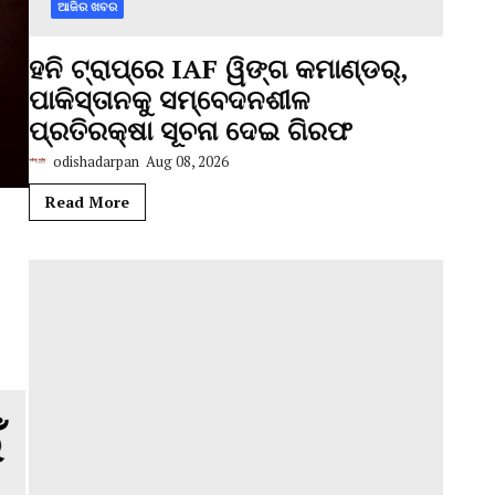
ଆଜିର ଖବର
ହନି ଟ୍ରାପ୍‌ରେ IAF ୱିଙ୍ଗ କମାଣ୍ଡର୍,
ପାକିସ୍ତାନକୁ ସମ୍ବେଦନଶୀଳ
ପ୍ରତିରକ୍ଷା ସୂଚନା ଦେଇ ଗିରଫ
odishadarpan
Aug 08, 2026
Read More