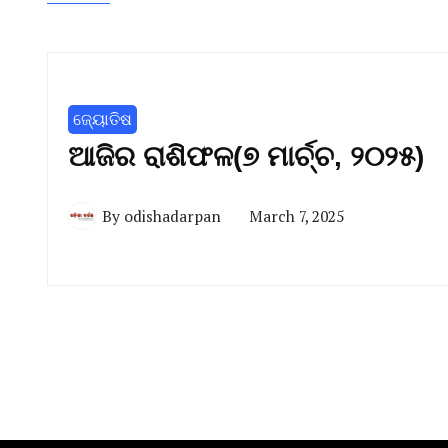
ଜ୍ୟୋତିଷ
ଆଜିର ରାଶିଫଳ(୭ ମାର୍ଚ୍ଚ, ୨୦୨୫)
By
odishadarpan
March 7, 2025