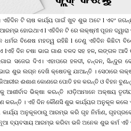
। ଏହିଦିନ ଟି ଚାଷ କାର୍ଯ୍ୟ ପାଇଁ ଖୁବ ଶୁଭ ଅଟେ l ଏବଂ ଜଗନ୍
୍ୟ ଆରମ୍ଭ ହୋଇଥାଏ l ଏହିଦିନ ଟି ରେ ଲକ୍ଷ୍ମୀ ପୂଜନ ଦ୍ୱାରା 
ଧର୍ମର ବିଶେଷ ମହତ୍ୱ ରହିଛି l ତେଣୁ ଏହିଦିନ କିଛିଟା ବି
ାଏ lଏହି ଦିନ ଚଷା ଭାଇ ଗାଈ ବଳଦ ସହ ହଳ, ଲଙ୍ଗଳ ଆଦି କ
ଲଗାଇ ସଜେଇ ଦିଏ। ଏହାପରେ ହଳଦୀ, ଚନ୍ଦନ, ସିନ୍ଦୁର ବ
ଭାଇ ଶୁଭ ଲଗ୍ନ ଦେଖି କ୍ଷେତକୁ ଯାଆନ୍ତି । ସେଠାରେ ଲକ୍ଷ
ନ କିଆରୀର ଈଶାଣ କୋଣରେ ପୋତି ହଳ କରନ୍ତି ଓ ବିହନ ବୁଣନ୍ତ
 ଆଶୀର୍ବାଦ ଭିକ୍ଷା କରନ୍ତି ।ଓଡ଼ିଆମାନେ ଅକ୍ଷୟ ତୃତୀୟ
ହଣ କରନ୍ତି । ଏହି ଦିନ କୌଣସି ଶୁଭ କାର୍ଯ୍ୟର ଅନୁକୂଳ କଲେ 
କାର୍ଯ୍ୟ ଅନୁକୂଳଠାରୁ ଆରମ୍ଭ କରି ଗୃହ ନିର୍ମାଣ, ଗୃହପ୍ରବ
ନ ଓ ନୂଆ ବ୍ୟବସାୟ ଆରମ୍ଭ କରିବା ଭଳି ଅନେକ ଶୁଭ କର୍ମ ଏହି 