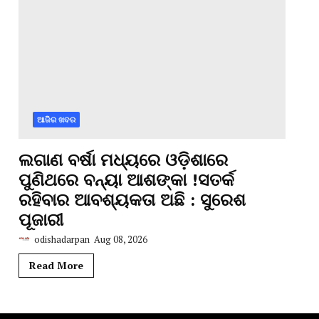
ଆଜିର ଖବର
ଲଗାଣ ବର୍ଷା ମଧ୍ୟରେ ଓଡ଼ିଶାରେ
ପୁଣିଥରେ ବନ୍ୟା ଆଶଙ୍କା !ସତର୍କ
ରହିବାର ଆବଶ୍ୟକତା ଅଛି : ସୁରେଶ
ପୂଜାରୀ
odishadarpan
Aug 08, 2026
Read More