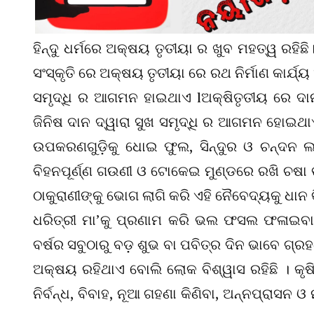
ହିନ୍ଦୁ ଧର୍ମରେ ଅକ୍ଷୟ ତୃତୀୟା ର ଖୁବ ମହତ୍ୱ ରହିଛି
ସଂସ୍କୃତି ରେ ଅକ୍ଷୟ ତୃତୀୟା ରେ ରଥ ନିର୍ମାଣ କାର୍ଯ
ସମୃଦ୍ଧି ର ଆଗମନ ହାଇଥାଏ lଅକ୍ଷିତୃତୀୟ ରେ ଦାନ 
ଜିନିଷ ଦାନ ଦ୍ୱାରା ସୁଖ ସମୃଦ୍ଧି ର ଆଗମନ ହୋଇଥ
ଉପକରଣଗୁଡ଼ିକୁ ଧୋଇ ଫୁଲ, ସିନ୍ଦୁର ଓ ଚନ୍ଦନ 
ବିହନପୂର୍ଣ୍ଣ ଗଉଣୀ ଓ ଟୋକେଇ ମୁଣ୍ଡରେ ରଖି ଚଷା 
ଠାକୁରାଣୀଙ୍କୁ ଭୋଗ ଲାଗି କରି ଏହି ନୈବେଦ୍ୟକୁ ଧା
ଧରିତ୍ରୀ ମା’କୁ ପ୍ରଣାମ କରି ଭଲ ଫସଲ ଫଳାଇବାକୁ
ବର୍ଷର ସବୁଠାରୁ ବଡ଼ ଶୁଭ ବା ପବିତ୍ର ଦିନ ଭାବେ ଗ୍ର
ଅକ୍ଷୟ ରହିଥାଏ ବୋଲି ଲୋକ ବିଶ୍ୱାସ ରହିଛି । କୃଷି 
ନିର୍ବନ୍ଧ, ବିବାହ, ନୂଆ ଗହଣା କିଣିବା, ଅନ୍ନପ୍ରାସ