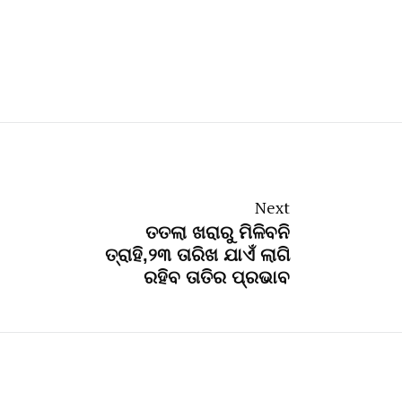
Next
ତତଲା ଖରାରୁ ମିଳିବନି
ତ୍ରାହି,୨୩ ତାରିଖ ଯାଏଁ ଲାଗି
ରହିବ ତାତିର ପ୍ରଭାବ