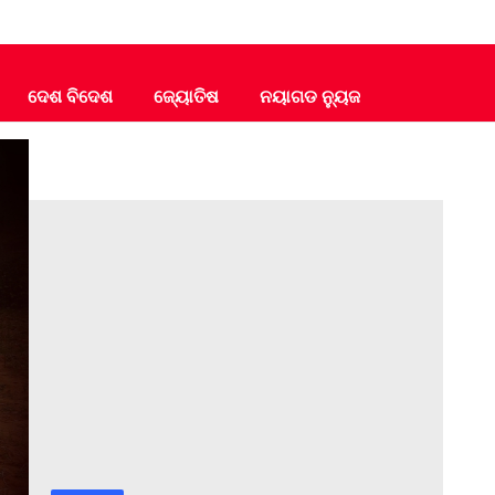
ଦେଶ ବିଦେଶ
ଜ୍ୟୋତିଷ
ନୟାଗଡ ନ୍ୟୁଜ