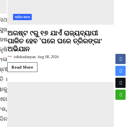
ଆଜିର ଖବର
ନାଥ
ସୁଖ
ଅଗଷ୍ଟ ୯ରୁ ୧୭ ଯାଏଁ ରାଜ୍ୟବ୍ୟାପୀ
ଶେଷ
ପାଳିତ ହେବ ‘ଘରେ ଘରେ ତ୍ରିରଙ୍ଗା’
ଅଭିଯାନ
ୃଷି
odishadarpan
Aug 08, 2026
ୋଳା
Read More
୍ମୀ
ି ।
ାକୁ
ଏହା
େଶ,
ଦିନ