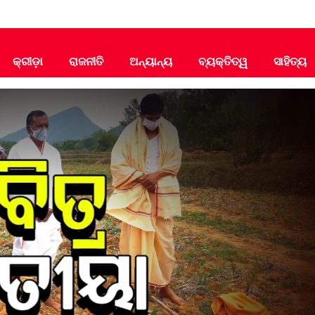
କ୍ରୀଡ଼ା
ରାଜନୀତି
ଅନ୍ୟାନ୍ୟ
ବ୍ୟକ୍ତିତ୍ୱ
ସାହିତ୍ୟ