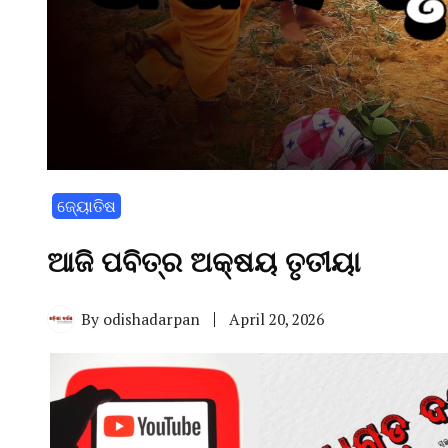
ଜ୍ୟୋତିଷ
ଆଜି ପବିତ୍ର ଅକ୍ଷୟ ତୃତୀୟା
By
odishadarpan
April 20, 2026