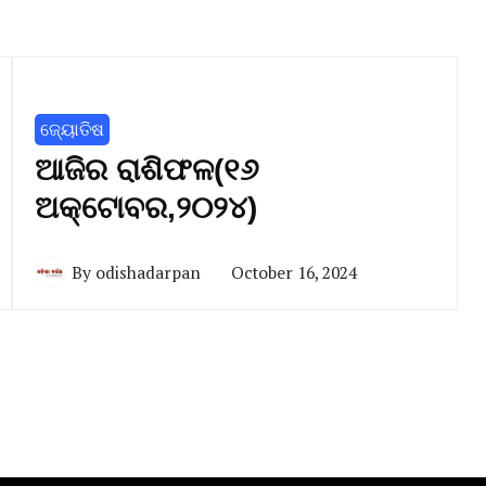
ଜ୍ୟୋତିଷ
ଆଜିର ରାଶିଫଳ(୧୬
ଅକ୍ଟୋବର,୨୦୨୪)
By
odishadarpan
October 16, 2024