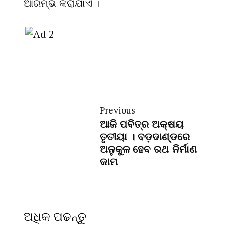
ଆରମ୍ଭ କରାଯାଏ ।
Previous
ଆଜି ପବିତ୍ର ଅକ୍ଷୟ
ତୃତୀୟା । ବଡ଼ଦାଣ୍ଡରେ
ଅନୁକୁଳ ହେବ ରଥ ନିର୍ମାଣ
କାମ
ଅଧିକ ପଢନ୍ତୁ