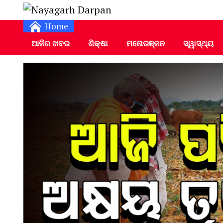
Daily Odia News
Nayagarh Darpan
Home
ଆଜିର ଖବର
ଶିକ୍ଷା
ମନୋରଞ୍ଜନ
ସ୍ୱାସ୍ଥ୍ୟ