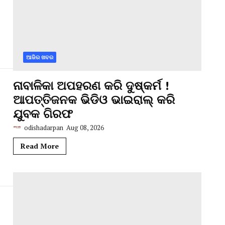
ଆଜିର ଖବର
ନାବାଳିକା ଅପହରଣ କରି ଦୁଷ୍କର୍ମ !
ଆପତ୍ତିଜନକ ଭିଡିଓ ଭାଇରାଲ୍ କରି
ଯୁବକ ଗିରଫ
odishadarpan
Aug 08, 2026
Read More