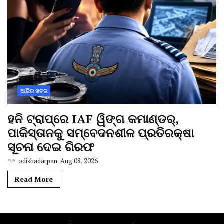
ଆଜିର ଖବର
ହନି ଟ୍ରାପ୍‌ରେ IAF ୱିଙ୍ଗ କମାଣ୍ଡର୍,
ପାକିସ୍ତାନକୁ ସମ୍ବେଦନଶୀଳ ପ୍ରତିରକ୍ଷା
ସୂଚନା ଦେଇ ଗିରଫ
odishadarpan
Aug 08, 2026
Read More