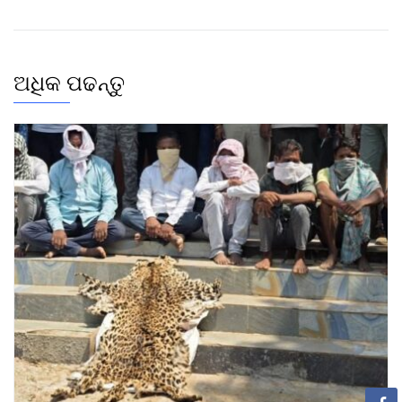
ଅଧିକ ପଢନ୍ତୁ