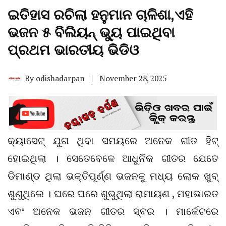
ଇତିହାସ ରଚିଲା ହନୁମାନ ଚାଳିଶା,ଏହି
ଭଜନ ୫ ବିଲିୟନ୍ ଭ୍ୟୁ ପାଇଥିବା
ପ୍ରଥମ ଭାରତୀୟ ଭିଡିଓ
By
odishadarpan
November 28, 2025
କ୍ୟାସେଟ୍ ଯୁଗ ଥିବା ସମୟରେ ଅନେକ ଗୀତ ହିଟ୍
ହୋଇଥିଲା । ସେତେବେଳେ ଆଧୁନିକ ଗୀତର ଯେତେ
ଡିମାଣ୍ଡ ଥିଲା ଭକ୍ତିପୂର୍ଣ୍ଣ ଭଜନକୁ ମଧ୍ୟ ଲୋକ ଖୁବ୍
ଶୁଣୁଥିଲେ । ଘରେ ଘରେ ଶୁଭୁଥିଲା ରାମାୟଣ , ମହାଭାରତ
ଏବଂ ଅନେକ ଭଜନ ଗୀତର ସ୍ବର । ମାର୍କେଟରେ