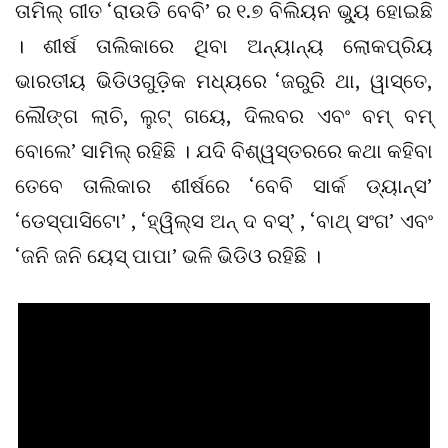
ତାମିଲ୍ ଗୀତ ‘ରାଉଡି ବେବି’ ର ୧.୭ ବିଲିୟନ ଭ୍ୟୁ ହୋଇଛି
। ଶୀର୍ଷ ତାଲିକାରେ ଥିବା ଅନ୍ୟାନ୍ୟ ଲୋକପ୍ରିୟ
ଭାରତୀୟ ଭିଡିଓଗୁଡ଼ିକ ମଧ୍ୟରେ ‘ଜରୁରି ଥା, ୱାସ୍ତେ,
ଲୌଙ୍ଗ ଲାଚି, ଲୁଟ୍ ଗୟେ, ଦିଲବର ଏବଂ ବମ୍ ବମ୍
ବୋଲେ’ ସାମିଲ୍ ରହିଛି । ଯଦି ବିଶ୍ୱସ୍ତରରେ କଥା କହିବା
ତେବେ ତାଲିକାର ଶୀର୍ଷରେ ‘ବେବି ସାର୍କ ଡ୍ୟାନ୍ସ’
‘ଡେସ୍ପାସିଟୋ’ , ‘ହ୍ୱିଲ୍ସ ଅନ୍ ଦ ବସ୍’ , ‘ବାଥ୍ ସଂଗ’ ଏବଂ
‘ଜନି ଜନି ୟେସ୍ ପାପା’ ଭଳି ଭିଡିଓ ରହିଛି ।