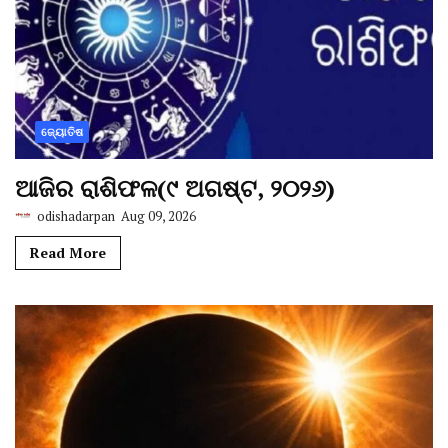
ଜ୍ୟୋତିଷ
ଆଜିର ରାଶିଫଳ(୯ ଅଗଷ୍ଟ, ୨୦୨୬)
odishadarpan
Aug 09, 2026
Read More