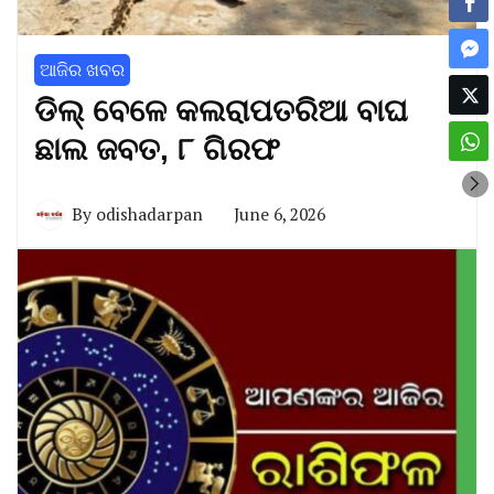
ଆଜିର ଖବର
ଡିଲ୍ ବେଳେ କଲରାପତରିଆ ବାଘ
ଛାଲ ଜବତ, ୮ ଗିରଫ
By
odishadarpan
June 6, 2026