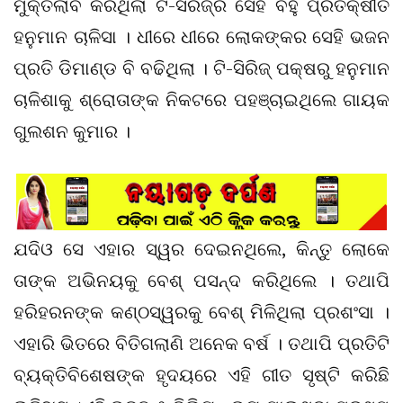
ମୁକ୍ତିଲାବ କରିଥିଲା ଟି-ସିରିଜ୍ର ସେହି ବହୁ ପ୍ରତିକ୍ଷୀତ
ହନୁମାନ ଚାଳିସା । ଧୀରେ ଧୀରେ ଲୋକଙ୍କର ସେହି ଭଜନ
ପ୍ରତି ଡିମାଣ୍ଡ ବି ବଢିଥିଲା । ଟି-ସିରିଜ୍ ପକ୍ଷରୁ ହନୁମାନ
ଚାଳିଶାକୁ ଶ୍ରୋତାଙ୍କ ନିକଟରେ ପହଞ୍ଚାଇଥିଲେ ଗାୟକ
ଗୁଲଶନ କୁମାର ।
ଯଦିଓ ସେ ଏହାର ସ୍ୱର ଦେଇନଥିଲେ, କିନ୍ତୁ ଲୋକେ
ତାଙ୍କ ଅଭିନୟକୁ ବେଶ୍ ପସନ୍ଦ କରିଥିଲେ । ତଥାପି
ହରିହରନଙ୍କ କଣ୍ଠସ୍ୱରକୁ ବେଶ୍ ମିଳିଥିଲା ପ୍ରଶଂସା ।
ଏହାରି ଭିତରେ ବିତିଗଲାଣି ଅନେକ ବର୍ଷ । ତଥାପି ପ୍ରତିଟି
ବ୍ୟକ୍ତିବିଶେଷଙ୍କ ହୃଦୟରେ ଏହି ଗୀତ ସୃଷ୍ଟି କରିଛି