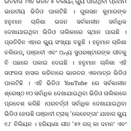
ଇତିହାସ ।ଏହି ଭଜନ ୫ ବିଲିୟନ୍ ଭ୍ୟୁ ପାଇଥିବା ପ୍ରଥମ
ଭାରତୀୟ ଭିଡିଓ ପାଲଟିଛି । ଗୁଲସନ କୁମାରଙ୍କ
ହନୁମାନ ଚାଳିଶା ଭଜନ ସର୍ବକାଳୀନ ସର୍ବାଧିକ
ଦେଖାଯାଇଥିବା ଭିଡିଓ ତାଲିକାରେ ସ୍ଥାନ ପାଇଛି ।
ପ୍ରତିଦିନ ଏହାର ଭ୍ୟୁ ସଂଖ୍ୟା ବଢୁଛି । ହନୁମାନ ଚାଳିଶା
ବଲିଉଡ୍, ପଞ୍ଜାବୀ ଏବଂ ଅନ୍ୟ ସୁପରଷ୍ଟାରଙ୍କ ଗୀତକୁ
ବି ପଛରେ ପକାଇ ଦେଇଛି । ହନୁମାନ ଚାଳିଶା ଏହି
ସଫଳତା ହାସଲ କରିବାରେ ଭାରତର ଏକମାତ୍ର ଭିଡିଓ
ପାଲଟିଛି । ଏହି ଭିଡିଓ YouTube ରେ ସର୍ବକାଳୀନ
ଶ୍ରେଷ୍ଠ ୧୦ ସର୍ବାଧିକ ଦେଖାଯାଇଥିବା ଭିଡିଓ ତାଲିକାରେ
ପ୍ରବେଶ କରିଛି ।ପରବର୍ତ୍ତୀ ସର୍ବାଧିକ ଦେଖାଯାଇଥିବା
ଭିଡିଓ ହେଉଛି ପଞ୍ଜାବୀ ଟ୍ରାକ୍ ‘ଲେହେଙ୍ଗା’ ଯାହାର ଭ୍ୟୁ
୧.୮ ବିଲିୟନ । ହରିୟାଣା ଗୀତ ‘୫୨ ଗଜ୍ କା ଦମନ’ ଏବଂ