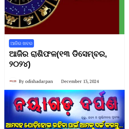
ଆଜିର ଖବର
ଆଜିର ରାଶିଫଳ(୧୩ ଡିସେମ୍ବର,
୨୦୨୪)
By
odishadarpan
December 13, 2024