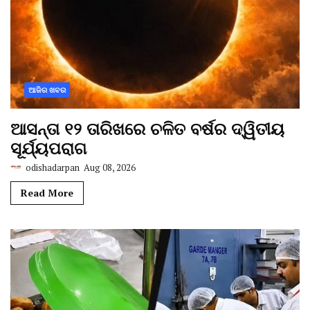
ଆଜିର ଖବର
ଆସନ୍ତା ୧୨ ତାରିଖରେ ଚଳିତ ବର୍ଷର ଦ୍ୱିତୀୟ
ସୂର୍ଯ୍ୟପରାଗ
odishadarpan
Aug 08, 2026
Read More