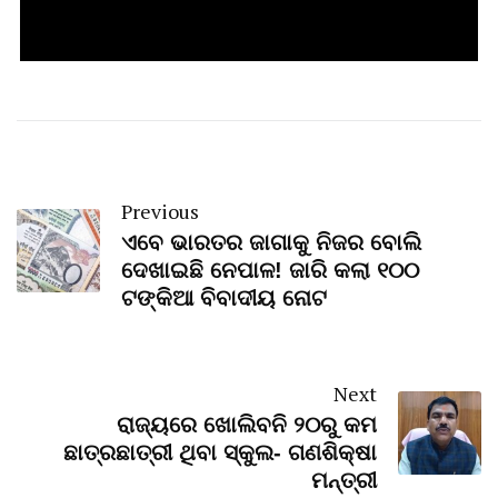
Previous
ଏବେ ଭାରତର ଜାଗାକୁ ନିଜର ବୋଲି
ଦେଖାଇଛି ନେପାଳ! ଜାରି କଲା ୧୦୦
ଟଙ୍କିଆ ବିବାଦୀୟ ନୋଟ
Next
ରାଜ୍ୟରେ ଖୋଲିବନି ୨୦ରୁ କମ
ଛାତ୍ରଛାତ୍ରୀ ଥିବା ସ୍କୁଲ- ଗଣଶିକ୍ଷା
ମନ୍ତ୍ରୀ