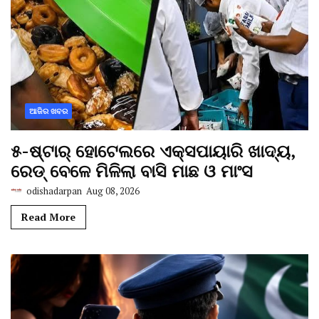
ଆଜିର ଖବର
୫-ଷ୍ଟାର୍ ହୋଟେଲରେ ଏକ୍ସପାୟାରି ଖାଦ୍ୟ,
ରେଡ୍ ବେଳେ ମିଳିଲା ବାସି ମାଛ ଓ ମାଂସ
odishadarpan
Aug 08, 2026
Read More