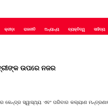
କ୍ରୀଡ଼ା
ରାଜନୀତି
ଅନ୍ୟାନ୍ୟ
ବ୍ୟକ୍ତିତ୍ୱ
ସାହିତ୍ୟ
ାତ୍ରୀଙ୍କ ଉପରେ ନଜର
 କେନ୍ଦ୍ର ସ୍ୱାସ୍ଥ୍ୟ ଏବଂ ପରିବାର କଲ୍ୟାଣ ମନ୍ତ୍ରଣ