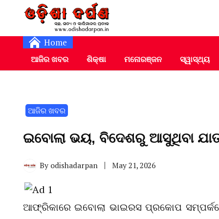
Daily Odia News
Nayagarh Darpan
Home
ଆଜିର ଖବର
ଶିକ୍ଷା
ମନୋରଞ୍ଜନ
ସ୍ୱାସ୍ଥ୍ୟ
ଆଜିର ଖବର
ଇବୋଲା ଭୟ, ବିଦେଶରୁ ଆସୁଥିବା ଯ
By
odishadarpan
May 21, 2026
ଆଫ୍ରିକାରେ ଇବୋଲା ଭାଇରସ ପ୍ରକୋପ ସମ୍ପର୍କରେ