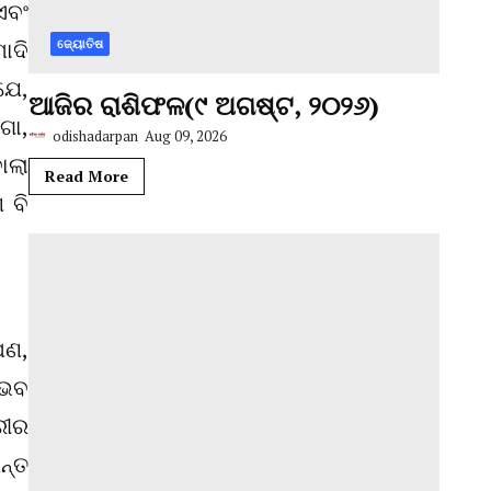
ଏବଂ
ୋଦି
ଜ୍ୟୋତିଷ
ଯେ,
ଆଜିର ରାଶିଫଳ(୯ ଅଗଷ୍ଟ, ୨୦୨୬)
ଗୋ,
odishadarpan
Aug 09, 2026
ୋଲା
Read More
 ବି
ପଣ,
ୁଭବ
ରୀର
ନ୍ତ