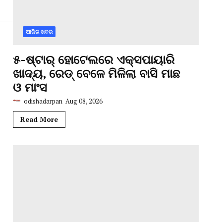
ଆଜିର ଖବର
୫-ଷ୍ଟାର୍ ହୋଟେଲରେ ଏକ୍ସପାୟାରି
ଖାଦ୍ୟ, ରେଡ୍ ବେଳେ ମିଳିଲା ବାସି ମାଛ
ଓ ମାଂସ
odishadarpan
Aug 08, 2026
Read More