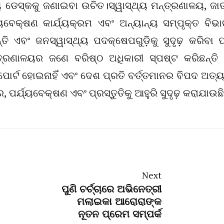
ଥ୍ୟ ଡେସ୍କକୁ ଜଣାଇବା ଉଚିତ।ସ୍ୱାସ୍ଥ୍ୟ ମନ୍ତ୍ରଣାଳୟ, ଜା
ୟବେକ୍ଷଣ କାର୍ଯ୍ୟକ୍ରମ ଏବଂ ଅନ୍ୟାନ୍ୟ ସମ୍ପୃକ୍ତ ବିଭ
ତି ଏବଂ ଜନସ୍ୱାସ୍ଥ୍ୟ ପଦକ୍ଷେପଗୁଡ଼ିକୁ ସୁଦୃଢ଼ ​​କରିବା ପ
ମନ୍ତ୍ରଣାଳୟର ଜଣେ ବରିଷ୍ଠ ଅଧିକାରୀ ସ୍ପଷ୍ଟ କରିଛନ୍ତି
ର୍ଟ ହୋଇନାହିଁ ଏବଂ ଦେଶ ପ୍ରତି ବର୍ତ୍ତମାନର ବିପଦ ଅତ୍ୟ
ପର୍ଯ୍ୟବେକ୍ଷଣ ଏବଂ ପ୍ରସ୍ତୁତିକୁ ଆହୁରି ସୁଦୃଢ଼ ​​କରାଯାଉଛ
Next
ପୁଣି ଚର୍ଚ୍ଚାରେ ଅଭିନେତ୍ରୀ
ମଲାଇକା ଆରୋରାଙ୍କ
ନୂତନ ପ୍ରେମ ସମ୍ପର୍କ