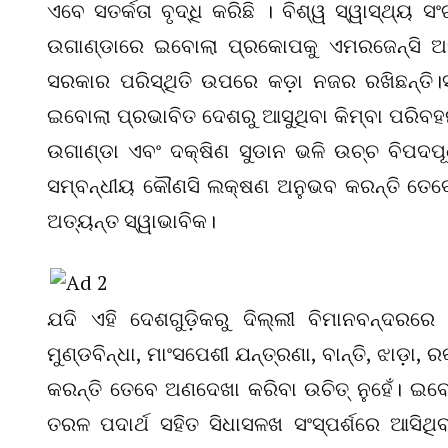
ଏବେ ସତର୍କତା ବୃଦ୍ଧି କରିଛି । ବିଶ୍ୱ ସ୍ୱାସ୍ଥ୍
ଉଗାଣ୍ଡାରେ ଇବୋଲା ପ୍ରକୋପକୁ ଏମରଜେନ୍ସି ଅ
ସରକାର ପରିସ୍ଥିତି ଉପରେ କଡ଼ା ନଜର ରଖିଛନ୍ତି।
ଇବୋଲା ପ୍ରଭାବିତ ଦେଶରୁ ଆସୁଥିବା କିମ୍ବା ପରିବହ
ଉଗାଣ୍ଡା ଏବଂ ଦକ୍ଷିଣ ସୁଡାନ ଭଳି ଉଚ୍ଚ ବିପଦପୂର୍
ସମ୍ବନ୍ଧୀୟ କୌଣସି ଲକ୍ଷଣ ଅନୁଭବ କରନ୍ତି ତେବ
ଅତ୍ୟନ୍ତ ସ୍ୱାଭାବିକ।
ଯଦି ଏହି ଦେଶଗୁଡ଼ିକରୁ ଦିଲ୍ଲୀ ବିମାନବନ୍ଦରରେ 
ମୁଣ୍ଡବିନ୍ଧା, ମାଂସପେଶୀ ଯନ୍ତ୍ରଣା, ବାନ୍ତି, ଝାଡ଼
କରନ୍ତି ତେବେ ଅଣଦେଖା କରିବା ଉଚିତ୍ ନୁହେଁ। ଇବୋଲ
ତରଳ ପଦାର୍ଥ ସହିତ ସିଧାସଳଖ ସଂସ୍ପର୍ଶରେ ଆସିଥିବା 