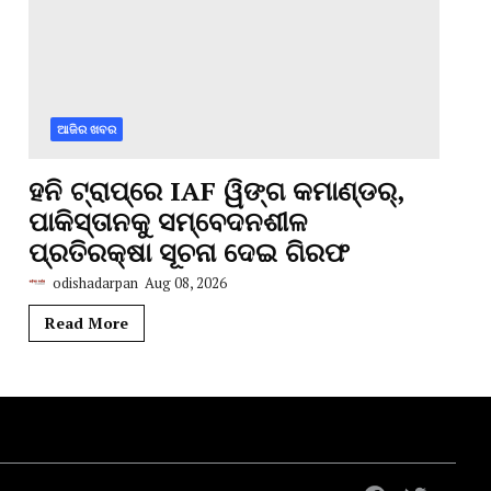
ଆଜିର ଖବର
ହନି ଟ୍ରାପ୍‌ରେ IAF ୱିଙ୍ଗ କମାଣ୍ଡର୍,
ପାକିସ୍ତାନକୁ ସମ୍ବେଦନଶୀଳ
ପ୍ରତିରକ୍ଷା ସୂଚନା ଦେଇ ଗିରଫ
odishadarpan
Aug 08, 2026
Read More