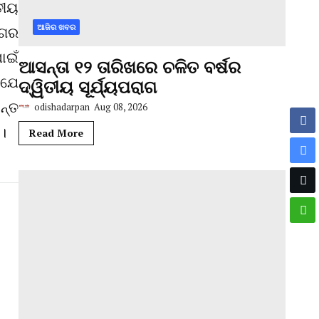
ତୀୟ
ଆଜିର ଖବର
ାଗର
ାଇଁ
ଆସନ୍ତା ୧୨ ତାରିଖରେ ଚଳିତ ବର୍ଷର
 ଯେ
ଦ୍ୱିତୀୟ ସୂର୍ଯ୍ୟପରାଗ
ନ୍ତ
odishadarpan
Aug 08, 2026
ି।
Read More