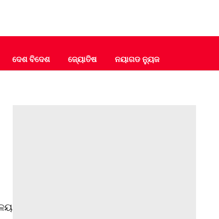
ଦେଶ ବିଦେଶ
ଜ୍ୟୋତିଷ
ନୟାଗଡ ନ୍ୟୁଜ
ାଳୟ