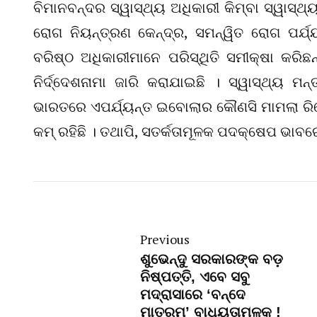
ବିମାନବନ୍ଦର ସ୍ୱାସ୍ଥ୍ୟ ଅଧିକାରୀ କିମ୍ବା ସ୍ୱାସ୍
ରୋଗ ନିୟନ୍ତ୍ରଣ କେନ୍ଦ୍ର, ସମନ୍ୱିତ ରୋଗ ପର୍ଯ୍
ବରିଷ୍ଠ ଅଧିକାରୀମାନେ ପରିସ୍ଥିତି ସମୀକ୍ଷା କରିଛନ୍
ନିର୍ଦ୍ଦେଶନାମା ଜାରି କରାଯାଇଛି । ସ୍ୱାସ୍ଥ୍ୟ 
ଭାରତରେ ଏପର୍ଯ୍ୟନ୍ତ ଇବୋଲାର କୌଣସି ମାମଲା ରିପୋ
କମ୍ ରହିଛି । ତଥାପି, ସତର୍କତାମୂଳକ ପଦକ୍ଷେପ ଭାବରେ, 
Previous
ଶୁଭେନ୍ଦୁ ସରକାରଙ୍କ ବଡ଼
ନିଷ୍ପତ୍ତି, ଏବେ ସବୁ
ମଦ୍ରାସାରେ ‘ବନ୍ଦେ
ମାତରମ୍’ ବାଧ୍ୟତାମୂଳକ !