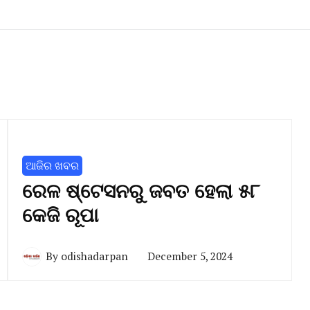
ଆଜିର ଖବର
ରେଳ ଷ୍ଟେସନରୁ ଜବତ ହେଲା ୫୮
କେଜି ରୂପା
By
odishadarpan
December 5, 2024