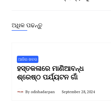
ଅଧିକ ପଢନ୍ତୁ
ଆଜିର ଖବର
ହସ୍ତକଳାରେ ମାଣିଆବନ୍ଧ
ଶ୍ରେଷ୍ଠ ପର୍ଯ୍ୟଟନ ଗାଁ
By
odishadarpan
September 28, 2024