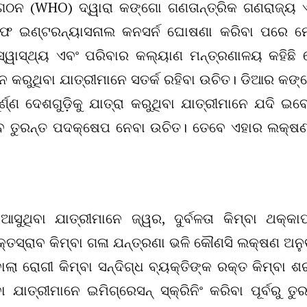
ୟ ସଂଗଠନ (WHO) ଦ୍ୱାରା କଙ୍ଗୋ ଗଣତାନ୍ତ୍ରିକ ଗଣରାଜ୍ୟ 
ଫ ଇଣ୍ଟରନ୍ୟାସନାଲ କନସର୍ନ ଘୋଷଣା କରିବା ପରେ ମ
ସ୍ୱାସ୍ଥ୍ୟ ଏବଂ ପରିବାର କଲ୍ୟାଣ ମନ୍ତ୍ରଣାଳୟ କହିଛି 
ନ କରୁଥିବା ଯାତ୍ରୀମାନେ ସତର୍କ ରହିବା ଉଚିତ। ଡିଆର କଙ୍
ଣ୍ଣ ଦେଶଗୁଡ଼ିକୁ ଯାତ୍ରା କରୁଥିବା ଯାତ୍ରୀମାନେ ଯଦି ଇବ
େ ତୁରନ୍ତ ପଦକ୍ଷେପ ନେବା ଉଚିତ। ତେବେ ଏହାର ଲକ୍ଷଣ
ଆସୁଥିବା ଯାତ୍ରୀମାନେ ଜ୍ୱର, ଦୁର୍ବଳତା କିମ୍ବା ଥକ୍କା
ା, ରକ୍ତସ୍ରାବ କିମ୍ବା ଗଳା ଯନ୍ତ୍ରଣା ଭଳି କୌଣସି ଲକ୍ଷଣ ଅନ
ା ରୋଗୀ କିମ୍ବା ସନ୍ଦିଗ୍ଧ ବ୍ୟକ୍ତିଙ୍କ ରକ୍ତ କିମ୍ବା ଶ
ଯାତ୍ରୀମାନେ ଇମିଗ୍ରେସନ୍ ସ୍କ୍ରିନିଂ କରିବା ପୂର୍ବରୁ ତୁର