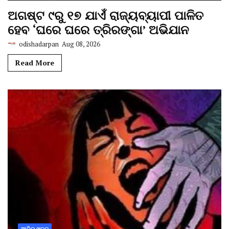
ଅଗଷ୍ଟ ୯ରୁ ୧୭ ଯାଏଁ ରାଜ୍ୟବ୍ୟାପୀ ପାଳିତ
ହେବ ‘ଘରେ ଘରେ ତ୍ରିରଙ୍ଗା’ ଅଭିଯାନ
odishadarpan
Aug 08, 2026
Read More
ଆଜିର ଖବର