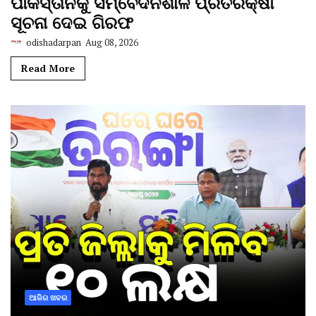
ପାକିସ୍ତାନକୁ ସମ୍ବେଦନଶୀଳ ପ୍ରତିରକ୍ଷା
ସୂଚନା ଦେଇ ଗିରଫ
odishadarpan
Aug 08, 2026
Read More
ଆଜିର ଖବର