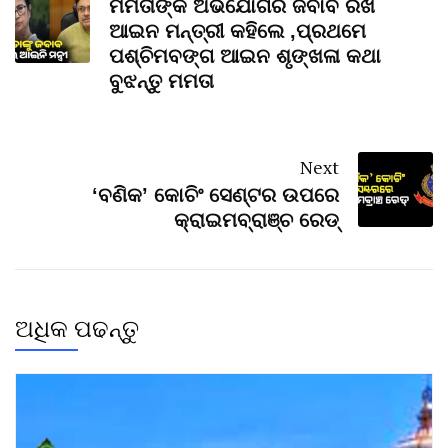
ମମତାଙ୍କ ଅଭିଯୋଗର ଜବାବ ରଖି
ଆଇନ ମନ୍ତ୍ରୀ କହିଲେ ,ପ୍ରଥମେ
ପଶ୍ଚିମବଙ୍ଗ ଆଇନ ଶୃଙ୍ଖଳା କଥା
ବୁଝନ୍ତୁ ମମତା
Next
‘ବଣିକ’ କୋଚିଂ ସେଣ୍ଟର ଉପରେ
କ୍ରାଇମବ୍ରାଞ୍ଚ ରେଡ୍
ଅଧିକ ପଢନ୍ତୁ