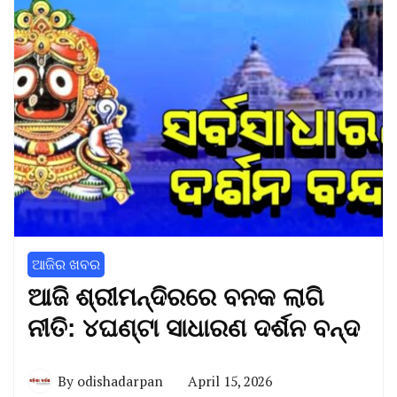
ଆଜିର ଖବର
ଆଜି ଶ୍ରୀମନ୍ଦିରରେ ବନକ ଲାଗି
ନୀତି: ୪ଘଣ୍ଟା ସାଧାରଣ ଦର୍ଶନ ବନ୍ଦ
By
odishadarpan
April 15, 2026