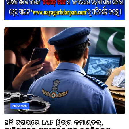
ଆଜିର ଖବର
ହନି ଟ୍ରାପ୍‌ରେ IAF ୱିଙ୍ଗ କମାଣ୍ଡର୍,