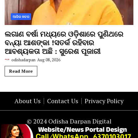
ଆଜିର ଖବର
ଲଗାଣ ବର୍ଷା ମଧ୍ୟରେ ଓଡ଼ିଶାରେ ପୁଣିଥରେ
ବନ୍ୟା ଆଶଙ୍କା !ସତର୍କ ରହିବାର
ଆବଶ୍ୟକତା ଅଛି : ସୁରେଶ ପୂଜାରୀ
odishadarpan
Aug 08, 2026
Read More
About Us
Contact Us
Privacy Policy
© 2024 Odisha Darpan Digital