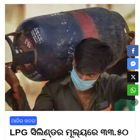
ଆଜିର ଖବର
LPG ସିଲିଣ୍ଡର ମୂଲ୍ୟରେ ୩୩.୫୦