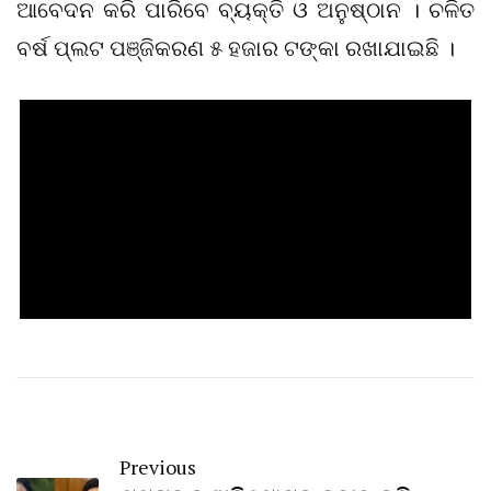
ଆବେଦନ କରି ପାରିବେ ବ୍ୟକ୍ତି ଓ ଅନୁଷ୍ଠାନ । ଚଳିତ
ବର୍ଷ ପ୍ଲଟ ପଞ୍ଜିକରଣ ୫ ହଜାର ଟଙ୍କା ରଖାଯାଇଛି ।
Previous