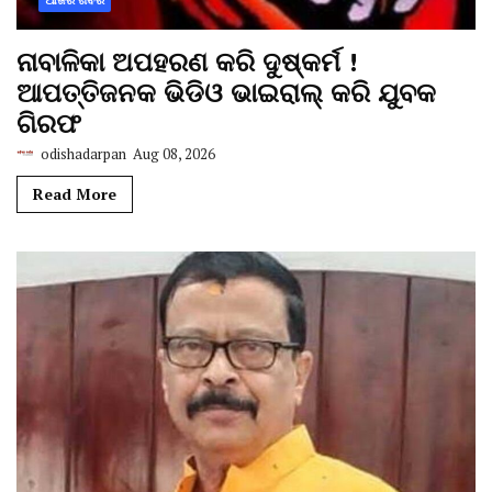
ନାବାଳିକା ଅପହରଣ କରି ଦୁଷ୍କର୍ମ !
ଆପତ୍ତିଜନକ ଭିଡିଓ ଭାଇରାଲ୍ କରି ଯୁବକ
ଗିରଫ
odishadarpan
Aug 08, 2026
Read More