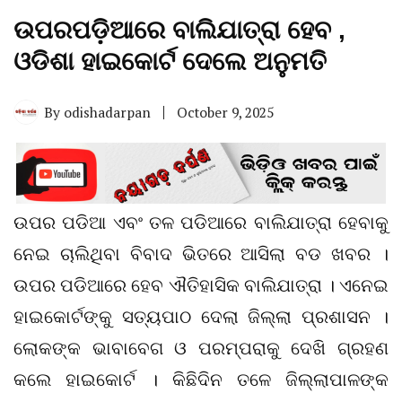
ଉପରପଡ଼ିଆରେ ବାଲିଯାତ୍ରା ହେବ ,
ଓଡିଶା ହାଇକୋର୍ଟ ଦେଲେ ଅନୁମତି
By
odishadarpan
October 9, 2025
ଉପର ପଡିଆ ଏବଂ ତଳ ପଡିଆରେ ବାଲିଯାତ୍ରା ହେବାକୁ
ନେଇ ଚାଲିଥିବା ବିବାଦ ଭିତରେ ଆସିଲା ବଡ ଖବର ।
ଉପର ପଡିଆରେ ହେବ ଐତିହାସିକ ବାଲିଯାତ୍ରା । ଏନେଇ
ହାଇକୋର୍ଟଙ୍କୁ ସତ୍ୟପାଠ ଦେଲା ଜିଲ୍ଲା ପ୍ରଶାସନ ।
ଲୋକଙ୍କ ଭାବାବେଗ ଓ ପରମ୍ପରାକୁ ଦେଖି ଗ୍ରହଣ
କଲେ ହାଇକୋର୍ଟ । କିଛିଦିନ ତଳେ ଜିଲ୍ଲାପାଳଙ୍କ