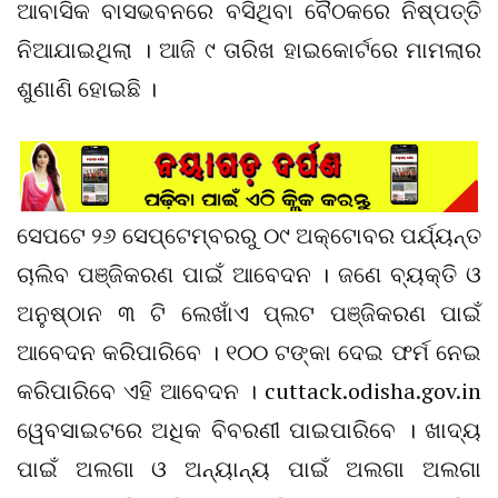
ଆବାସିକ ବାସଭବନରେ ବସିଥିବା ବୈଠକରେ ନିଷ୍ପତ୍ତି
ନିଆଯାଇଥିଲା । ଆଜି ୯ ତାରିଖ ହାଇକୋର୍ଟରେ ମାମଲାର
ଶୁଣାଣି ହୋଇଛି ।
ସେପଟେ ୨୬ ସେପ୍ଟେମ୍ବରରୁ ୦୯ ଅକ୍ଟୋବର ପର୍ଯ୍ୟନ୍ତ
ଚାଲିବ ପଞ୍ଜିକରଣ ପାଇଁ ଆବେଦନ । ଜଣେ ବ୍ୟକ୍ତି ଓ
ଅନୁଷ୍ଠାନ ୩ ଟି ଲେଖାଁଏ ପ୍ଲଟ ପଞ୍ଜିକରଣ ପାଇଁ
ଆବେଦନ କରିପାରିବେ । ୧୦୦ ଟଙ୍କା ଦେଇ ଫର୍ମ ନେଇ
କରିପାରିବେ ଏହି ଆବେଦନ । cuttack.odisha.gov.in
ୱେବସାଇଟରେ ଅଧିକ ବିବରଣୀ ପାଇପାରିବେ । ଖାଦ୍ୟ
ପାଇଁ ଅଲଗା ଓ ଅନ୍ୟାନ୍ୟ ପାଇଁ ଅଲଗା ଅଲଗା