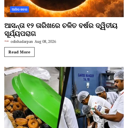
ଆଜିର ଖବର
ଆସନ୍ତା ୧୨ ତାରିଖରେ ଚଳିତ ବର୍ଷର ଦ୍ୱିତୀୟ
ସୂର୍ଯ୍ୟପରାଗ
odishadarpan
Aug 08, 2026
Read More