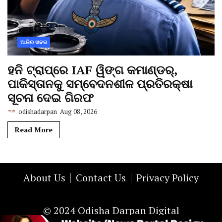
ଆଜିର ଖବର
ହନି ଟ୍ରାପ୍‌ରେ IAF ୱିଙ୍ଗ କମାଣ୍ଡର୍,
ପାକିସ୍ତାନକୁ ସମ୍ବେଦନଶୀଳ ପ୍ରତିରକ୍ଷା
ସୂଚନା ଦେଇ ଗିରଫ
odishadarpan
Aug 08, 2026
Read More
About Us
Contact Us
Privacy Policy
© 2024 Odisha Darpan Digital