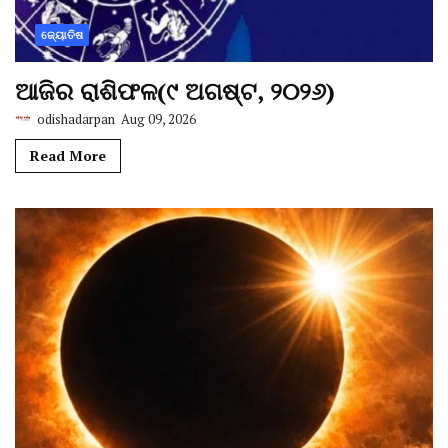
ଜ୍ୟୋତିଷ
ଆଜିର ରାଶିଫଳ(୯ ଅଗଷ୍ଟ, ୨୦୨୬)
odishadarpan
Aug 09, 2026
Read More