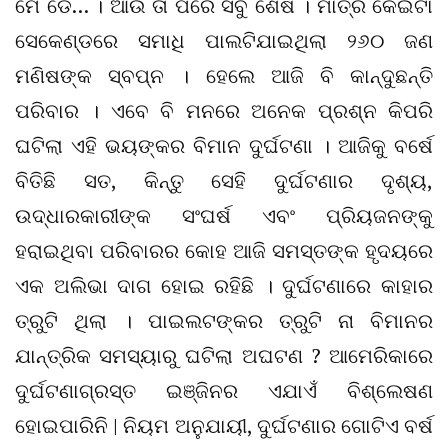
ମେ ଡେ… । ଆଉ ତା ପରେ ସବୁ ଶେଷ । ମାତ୍ର କେଇଟା
ସେକେଣ୍ଡରେ ସମାଧି ପାଲଟିଯାଇଥିଲା ୨୬୦ ଜଣ
ମଣିଷଙ୍କ ସ୍ବପ୍ନ । ହେଲେ ଆଜି ବି କାନ୍ଦୁଛନ୍ତି
ପରିବାର । ଏବେ ବି ମନରେ ଅନେକ ପ୍ରଶ୍ନ କିପରି
ଘଟିଲା ଏହି ଭୟଙ୍କର ବିମାନ ଦୁର୍ଘଟଣା । ଆଜିକୁ ବର୍ଷେ
ବିତିଛି ସତ, କିନ୍ତୁ ସେହି ଦୁର୍ଘଟଣାର ଦୃଶ୍ୟ,
ଉଦ୍ଧାରକାରୀଙ୍କ ସଂଘର୍ଷ ଏବଂ ପ୍ରିୟଜନଙ୍କୁ
ହରାଇଥିବା ପରିବାରର କୋହ ଆଜି ସମସ୍ତଙ୍କ ହୃଦୟରେ
ଏକ ଅଲିଭା ଦାଗ ହୋଇ ରହିଛି । ଦୁର୍ଘଟଣାରେ କାହାର
ତ୍ରୁଟି ଥିଲା । ପାଇଲଟଙ୍କର ତ୍ରୁଟି ନା ବିମାନର
ଯାନ୍ତ୍ରିକ ସମସ୍ୟାରୁ ଘଟିଲା ଅଘଟଣ ? ଆମେରିକାରେ
ଦୁର୍ଘଟଣାଗ୍ରସ୍ତ ଇଞ୍ଜିନର ଏଯାଏଁ ବିଶ୍ଲେଷଣ
ହୋଇପାରିନି | ନିୟମ ଅନୁଯାୟୀ, ଦୁର୍ଘଟଣାର ଗୋଟିଏ ବର୍ଷ