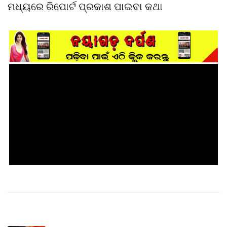
ମଧ୍ୟରେ ରିପୋର୍ଟ ପ୍ରକାଶ ପାଇବା କଥା