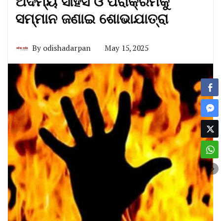
ଅଦମ୍ୟ ସାହସ ଓ ପରାକ୍ରମକୁ
ସମ୍ମାନ ଜଣାଇ ଶୋଭାଯାତ୍ରା
By
odishadarpan
May 15, 2025