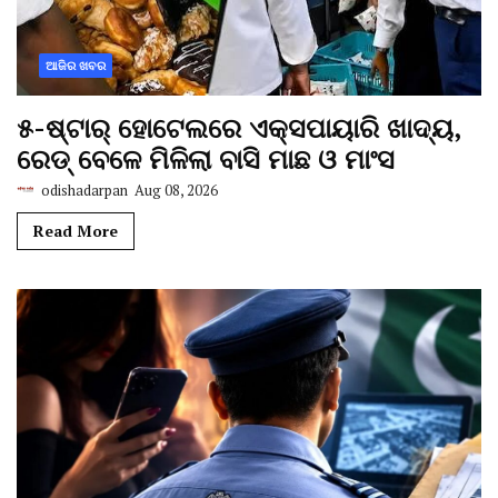
ଆଜିର ଖବର
୫-ଷ୍ଟାର୍ ହୋଟେଲରେ ଏକ୍ସପାୟାରି ଖାଦ୍ୟ,
ରେଡ୍ ବେଳେ ମିଳିଲା ବାସି ମାଛ ଓ ମାଂସ
odishadarpan
Aug 08, 2026
Read More