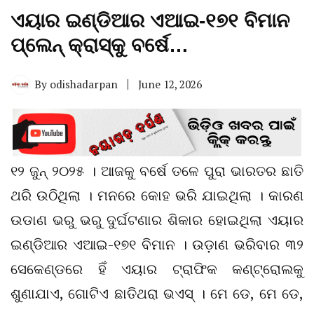
ଏୟାର ଇଣ୍ଡିଆର ଏଆଇ-୧୭୧ ବିମାନ
ପ୍ଲେନ୍ କ୍ରାସ୍‌କୁ ବର୍ଷେ…
By
odishadarpan
June 12, 2026
୧୨ ଜୁନ୍ ୨୦୨୫ । ଆଜକୁ ବର୍ଷେ ତଳେ ପୁରା ଭାରତର ଛାତି
ଥରି ଉଠିଥିଲା । ମନରେ କୋହ ଭରି ଯାଇଥିଲା । କାରଣ
ଉଡାଣ ଭରୁ ଭରୁ ଦୁର୍ଘଟଣାର ଶିକାର ହୋଇଥିଲା ଏୟାର
ଇଣ୍ଡିଆର ଏଆଇ-୧୭୧ ବିମାନ । ଉଡ଼ାଣ ଭରିବାର ୩୨
ସେକେଣ୍ଡରେ ହିଁ ଏୟାର ଟ୍ରାଫିକ କଣ୍ଟ୍ରୋଲକୁ
ଶୁଣାଯାଏ, ଗୋଟିଏ ଛାତିଥରା ଭଏସ୍ । ମେ ଡେ, ମେ ଡେ,