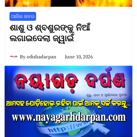
ଆଜିର ଖବର
ଶାଶୁ ଓ ଶ୍ବଶୁରଙ୍କୁ ନିଆଁ
ଲଗାଇଦେଲା ଜ୍ୱାଇଁ
By
odishadarpan
June 10, 2026