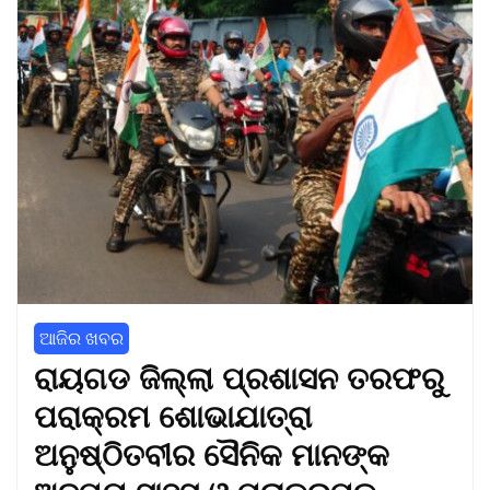
ଆଜିର ଖବର
ରାୟଗଡ ଜିଲ୍ଲା ପ୍ରଶାସନ ତରଫରୁ
ପରାକ୍ରମ ଶୋଭାଯାତ୍ରା
ଅନୁଷ୍ଠିତବୀର ସୈନିକ ମାନଙ୍କ