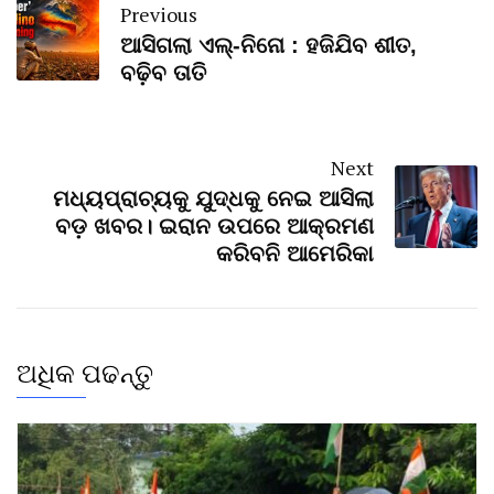
Previous
ଆସିଗଲା ଏଲ୍‌-ନିନୋ : ହଜିଯିବ ଶୀତ,
ବଢ଼ିବ ତାତି
Next
ମଧ୍ୟପ୍ରାଚ୍ୟକୁ ଯୁଦ୍ଧକୁ ନେଇ ଆସିଲା
ବଡ଼ ଖବର। ଇରାନ ଉପରେ ଆକ୍ରମଣ
କରିବନି ଆମେରିକା
ଅଧିକ ପଢନ୍ତୁ