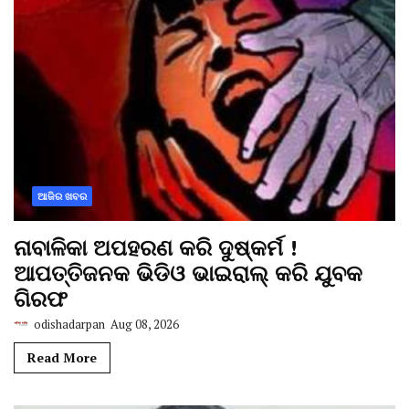
ଆଜିର ଖବର
ନାବାଳିକା ଅପହରଣ କରି ଦୁଷ୍କର୍ମ !
ଆପତ୍ତିଜନକ ଭିଡିଓ ଭାଇରାଲ୍ କରି ଯୁବକ
ଗିରଫ
odishadarpan
Aug 08, 2026
Read More