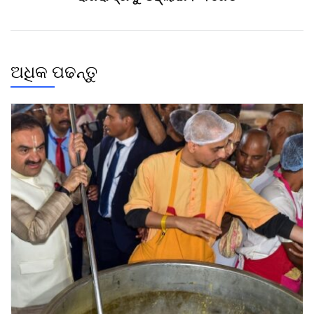
ଅଧିକ ପଢନ୍ତୁ