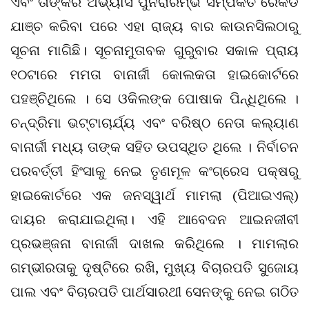
ଏବଂ ତାଙ୍କର ଅଭ୍ୟାସ ପୁନରାରମ୍ଭ ସମ୍ପର୍କିତ ରେକର୍ଡ
ଯାଞ୍ଚ କରିବା ପରେ ଏହା ରାଜ୍ୟ ବାର କାଉନସିଲଠାରୁ
ସୂଚନା ମାଗିଛି। ସୂଚନାମୁତାବକ ଗୁରୁବାର ସକାଳ ପ୍ରାୟ
୧୦ଟାରେ ମମତା ବାନାର୍ଜୀ କୋଲକତା ହାଇକୋର୍ଟରେ
ପହଞ୍ଚିଥିଲେ । ସେ ଓକିଲଙ୍କ ପୋଷାକ ପିନ୍ଧିଥିଲେ ।
ଚନ୍ଦ୍ରିମା ଭଟ୍ଟାଚାର୍ଯ୍ୟ ଏବଂ ବରିଷ୍ଠ ନେତା କଲ୍ୟାଣ
ବାନାର୍ଜୀ ମଧ୍ୟ ତାଙ୍କ ସହିତ ଉପସ୍ଥିତ ଥିଲେ । ନିର୍ବାଚନ
ପରବର୍ତ୍ତୀ ହିଂସାକୁ ନେଇ ତୃଣମୂଳ କଂଗ୍ରେସ ପକ୍ଷରୁ
ହାଇକୋର୍ଟରେ ଏକ ଜନସ୍ୱାର୍ଥ ମାମଲା (ପିଆଇଏଲ୍)
ଦାୟର କରାଯାଇଥିଲା। ଏହି ଆବେଦନ ଆଇନଜୀବୀ
ପ୍ରଭଞ୍ଜନା ବାନାର୍ଜୀ ଦାଖଲ କରିଥିଲେ । ମାମଲାର
ଗମ୍ଭୀରତାକୁ ଦୃଷ୍ଟିରେ ରଖି, ମୁଖ୍ୟ ବିଚାରପତି ସୁଜୋୟ
ପାଲ ଏବଂ ବିଚାରପତି ପାର୍ଥସାରଥୀ ସେନଙ୍କୁ ନେଇ ଗଠିତ