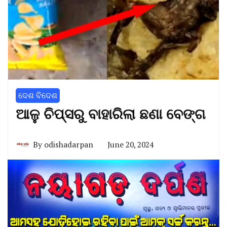
ଦେଶ ବିଦେଶ
ଆଳୁ ଚିପ୍ସରୁ ବାହାରିଲା ଛଣା ବେଙ୍ଗ
By
odishadarpan
June 20, 2024