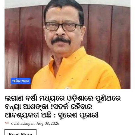
ଆଜିର ଖବର
ଲଗାଣ ବର୍ଷା ମଧ୍ୟରେ ଓଡ଼ିଶାରେ ପୁଣିଥରେ
ବନ୍ୟା ଆଶଙ୍କା !ସତର୍କ ରହିବାର
ଆବଶ୍ୟକତା ଅଛି : ସୁରେଶ ପୂଜାରୀ
odishadarpan
Aug 08, 2026
Read More