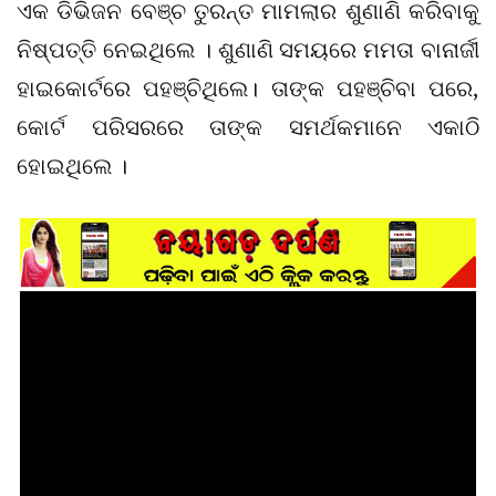
ଏକ ଡିଭିଜନ ବେଞ୍ଚ ତୁରନ୍ତ ମାମଲାର ଶୁଣାଣି କରିବାକୁ
ନିଷ୍ପତ୍ତି ନେଇଥିଲେ । ଶୁଣାଣି ସମୟରେ ମମତା ବାନାର୍ଜୀ
ହାଇକୋର୍ଟରେ ପହଞ୍ଚିଥିଲେ। ତାଙ୍କ ପହଞ୍ଚିବା ପରେ,
କୋର୍ଟ ପରିସରରେ ତାଙ୍କ ସମର୍ଥକମାନେ ଏକାଠି
ହୋଇଥିଲେ ।