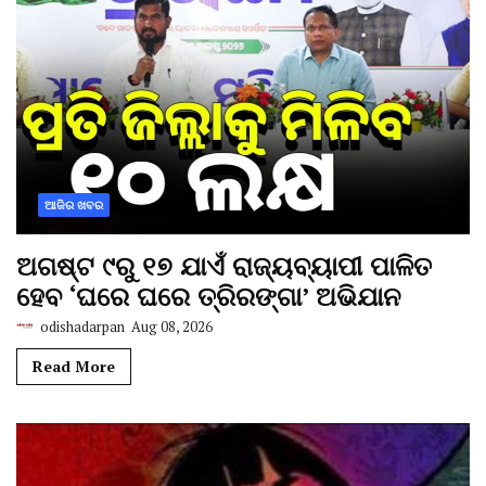
ଆଜିର ଖବର
ଅଗଷ୍ଟ ୯ରୁ ୧୭ ଯାଏଁ ରାଜ୍ୟବ୍ୟାପୀ ପାଳିତ
ହେବ ‘ଘରେ ଘରେ ତ୍ରିରଙ୍ଗା’ ଅଭିଯାନ
odishadarpan
Aug 08, 2026
Read More