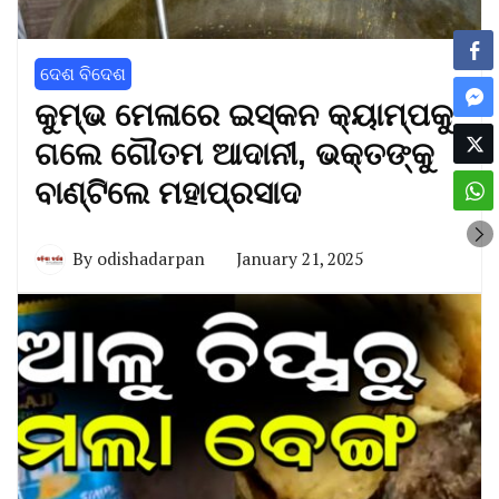
ଦେଶ ବିଦେଶ
କୁମ୍ଭ ମେଳାରେ ଇସ୍କନ କ୍ୟାମ୍ପକୁ
ଗଲେ ଗୌତମ ଆଦାନୀ, ଭକ୍ତଙ୍କୁ
ବାଣ୍ଟିଲେ ମହାପ୍ରସାଦ
By
odishadarpan
January 21, 2025