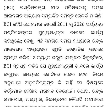
(BCI) ପଶ୍ଚିମବଙ୍ଗ ବାର ପରିଷଦଠାରୁ ତାଙ୍କ
ଆଇନଗତ ଅଭ୍ୟାସ ସମ୍ପର୍କିତ ସମସ୍ତ ରେକର୍ଡ ମାଗିଛି।
BCI କହିଛି ଯେ ମମତା ବାନାର୍ଜୀ 2011 ରୁ 2026 ପର୍ଯ୍ୟନ୍ତ
ପଶ୍ଚିମବଙ୍ଗର ମୁଖ୍ୟମନ୍ତ୍ରୀ ଭାବରେ କାର୍ଯ୍ୟ
କରିଥିଲେ; ତେଣୁ, ଏହି ସମଗ୍ର ସମୟ ମଧ୍ୟରେ ତାଙ୍କ
ଆଇନଗତ ଅଭ୍ୟାସର ସ୍ଥିତି ବାସ୍ତବିକ ଭାବରେ
ସ୍ପଷ୍ଟ କରିବା ଅତ୍ୟନ୍ତ ଜରୁରୀ।ତାଙ୍କର ବିବୃତ୍ତିରେ,
BCI ସ୍ପଷ୍ଟ କରିଛି ଯେ ମୁଖ୍ୟମନ୍ତ୍ରୀ ଭାବରେ କାର୍ଯ୍ୟ
କରୁଥିବା ସମୟରେ କୋର୍ଟରେ ହାଜର ହେବା ନିୟମ
ଅନୁଯାୟୀ ଅନୁମତିପ୍ରାପ୍ତ କି ନାହିଁ ସେ ବିଷୟରେ
ବର୍ତ୍ତମାନ କୌଣସି ମତାମତ ଦେଉନାହିଁ। ତଥାପି, ତାଙ୍କ
ନାମଲେଖା, ଅଭ୍ୟାସ, ନିଲମ୍ବନର କୌଣସି ଉଦାହରଣ