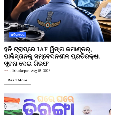
ଆଜିର ଖବର
ହନି ଟ୍ରାପ୍‌ରେ IAF ୱିଙ୍ଗ କମାଣ୍ଡର୍,
ପାକିସ୍ତାନକୁ ସମ୍ବେଦନଶୀଳ ପ୍ରତିରକ୍ଷା
ସୂଚନା ଦେଇ ଗିରଫ
odishadarpan
Aug 08, 2026
Read More