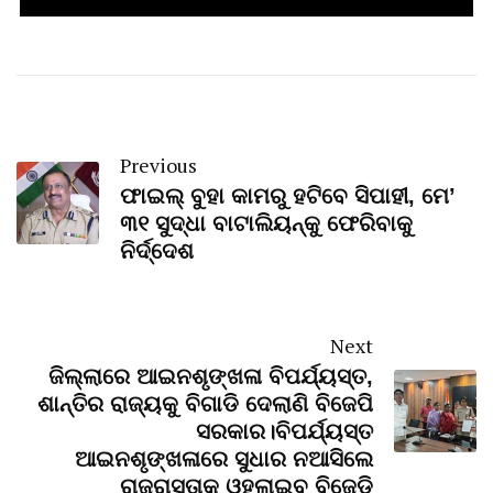
Previous
ଫାଇଲ୍ ବୁହା କାମରୁ ହଟିବେ ସିପାହୀ, ମେ’
୩୧ ସୁଦ୍ଧା ବାଟାଲିୟନ୍‌କୁ ଫେରିବାକୁ
ନିର୍ଦ୍ଦେଶ
Next
ଜିଲ୍ଲାରେ ଆଇନଶୃଙ୍ଖଳା ବିପର୍ଯ୍ୟସ୍ତ,
ଶାନ୍ତିର ରାଜ୍ୟକୁ ବିଗାଡି ଦେଲାଣି ବିଜେପି
ସରକାର।ବିପର୍ଯ୍ୟସ୍ତ
ଆଇନଶୃଙ୍ଖଳାରେ ସୁଧାର ନଆସିଲେ
ରାଜରାସ୍ତାକୁ ଓହ୍ଲାଇବ ବିଜେଡି