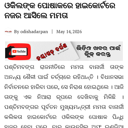
ଓକିଲଙ୍କ ପୋଷାକରେ ହାଇକୋର୍ଟରେ
ନଜର ଆସିଲେ ମମତା
By
odishadarpan
May 14, 2026
ପଶ୍ଚିମବଙ୍ଗ ରାଜନୀତିରେ ମମତା ବାନାର୍ଜୀ ତାଙ୍କ
ଅନନ୍ୟ ଶୈଳୀ ପାଇଁ ଚର୍ଚ୍ଚାରେ ରହିଥାନ୍ତି । ବିଧାନସଭା
ନିର୍ବାଚନରେ ହାରିବା ପରେ, ସେ ନିରାଶ ହୋଇଥିଲେ । ଆଜି
ତାଙ୍କୁ ଏକ ନିଆରା ରୂପରେ ଦେଖିବାକୁ ମିଳିଛି ।
ପଶ୍ଚିମବଙ୍ଗର ପୂର୍ବତନ ମୁଖ୍ୟମନ୍ତ୍ରୀ ମମତା ବାନାର୍ଜୀ
କଲିକତା ହାଇକୋର୍ଟରେ ଓକିଲଙ୍କ ପୋଷାକ ପିନ୍ଧି
ହାଜର ହେବା ପରେ, ବାର୍‌ କାଉନସିଲ ଅଫ ଇଣ୍ଡିଆ