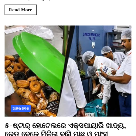
Read More
ଆଜିର ଖବର
୫-ଷ୍ଟାର୍ ହୋଟେଲରେ ଏକ୍ସପାୟାରି ଖାଦ୍ୟ,
ରେଡ୍ ବେଳେ ମିଳିଲା ବାସି ମାଛ ଓ ମାଂସ