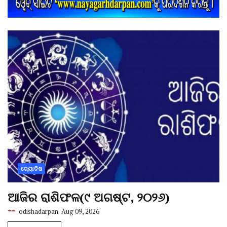
ଜ୍ୟୋତିଷ
ଆଜିର ରାଶିଫଳ(୯ ଅଗଷ୍ଟ, ୨୦୨୬)
odishadarpan
Aug 09, 2026