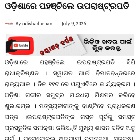
ଓଡ଼ିଶାରେ ପହଞ୍ଚିଲେ ଉପରାଷ୍ଟ୍ରପତି
By
odishadarpan
July 9, 2026
ଓଡ଼ିଶାରେ ପହଞ୍ଚିଲେ ଉପରାଷ୍ଟ୍ରପତି ସିପି
ରାଧାକ୍ରିଷ୍ଣନ । ସ୍ୱାଗତ ପାଇଁ ବିମାନବନ୍ଦରରେ
ରାଜ୍ୟପାଳ । ଦିନ ୧୧ଟାରେ ଓୟୁଏଟିରେ କାର୍ଯ୍ୟକ୍ରମ ।
ଓଡ଼ିଶା ଗଭୀର ସମୁଦ୍ର ମାଛଧରା ମିଶନର କରିବେ
ଶୁଭାରମ୍ଭ । ମତ୍ସ୍ୟଜୀବୀଙ୍କୁ ବାଣ୍ଟିବେ ପ୍ରାଧିକରଣ
ପତ୍ର ।ଉପରାଷ୍ଟ୍ରପତିଙ୍କ ଗସ୍ତ ପୂର୍ବରୁ ସମସ୍ତ
ପ୍ରସ୍ତୁତିର ସମୀକ୍ଷା କରିଛନ୍ତି ମୁଖ୍ୟ ଶାସନ ସଚିବ ଅନୁ
ଗର୍ଗ । ପ୍ରୋଟୋକଲ ଅନୁଯାୟୀ ବ୍ୟବସ୍ଥା, ସୁରକ୍ଷା,