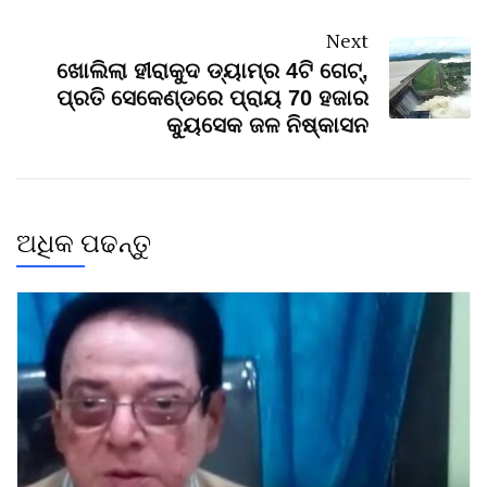
Next
ଖୋଲିଲା ହୀରାକୁଦ ଡ୍ୟାମ୍‌ର 4ଟି ଗେଟ୍‌,
ପ୍ରତି ସେକେଣ୍ଡରେ ପ୍ରାୟ 70 ହଜାର
କ୍ୟୁସେକ ଜଳ ନିଷ୍କାସନ
ଅଧିକ ପଢନ୍ତୁ