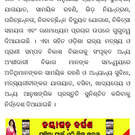
ଯାତାୟାତ, ସାମୟିକ ରହଣି, ଭିଡ଼ ନିୟନ୍ତ୍ରଣ,
ପରିଚ୍ଛନ୍ନତା, ନିରବଚ୍ଛିନ୍ନ ବିଦ୍ୟୁତ ଯୋଗାଣ, ଚିକିତ୍ସା
ସହାୟତା ଏବଂ ଗଣମାଧ୍ୟମ ପ୍ରଚାର ଉପରେ ଗୁରୁତ୍ୱ
ଦିଆଯାଇଛି । ଏହା ସହିତ ଓଡ଼ିଶା ରାଜ୍ୟ ମତ୍ସ୍ୟ ଓ
ପ୍ରାଣୀ ସମ୍ପଦ ବିକାଶ ବିଭାଗକୁ ସଂପୃକ୍ତ ଅନ୍ୟ
ଅଂଶୀଦାରୀ ବିଭାଗ ମାନଙ୍କ ସମନ୍ୱୟରେ
ଅତିଥିମାନଙ୍କର ସାମୟିକ ରହଣି ଓ ଅନ୍ୟାନ୍ୟ ସୁବିଧା,
ମତ୍ସ୍ୟଜୀବୀଙ୍କର ଯାତାୟାତ, ବସିବା, ଖାଦ୍ୟପେୟ ଓ
ଅନ୍ୟ ଆନୁଷଙ୍ଗିକ ପ୍ରସ୍ତୁତି ସୁନିଶ୍ଚିତ କରିବାକୁ
ନିର୍ଦ୍ଦେଶ ଦିଆଯାଇଛି ।