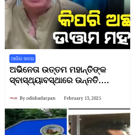
ଆଜିର ଖବର
ଅଭିନେତା ଉତ୍ତମ ମହାନ୍ତିଙ୍କ
ସ୍ବାସ୍ଥ୍ୟାବସ୍ଥାରେ ଉନ୍ନତି….
By
odishadarpan
February 13, 2025