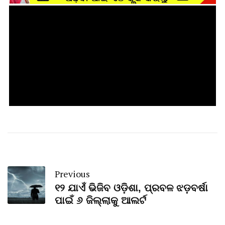
Previous
୧୨ ଯାଏଁ ଭିଜିବ ଓଡ଼ିଶା, ପ୍ରବଳ ଝଡ଼ବର୍ଷା
ପାଇଁ ୬ ଜିଲ୍ଲାକୁ ଆଲର୍ଟ