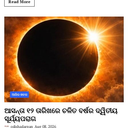
Read More
ଆଜିର ଖବର
ଆସନ୍ତା ୧୨ ତାରିଖରେ ଚଳିତ ବର୍ଷର ଦ୍ୱିତୀୟ
ସୂର୍ଯ୍ୟପରାଗ
odishadarpan
Aug 08, 2026