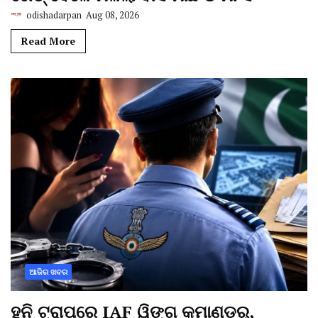
odishadarpan
Aug 08, 2026
Read More
ଆଜିର ଖବର
ହନି ଟ୍ରାପ୍‌ରେ IAF ୱିଙ୍ଗ କମାଣ୍ଡର୍,