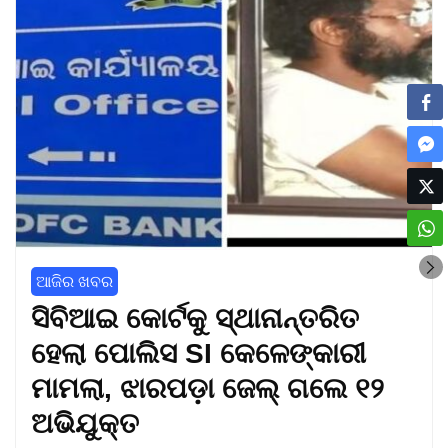
ଆଜିର ଖବର
ସିବିଆଇ କୋର୍ଟକୁ ସ୍ଥାନାନ୍ତରିତ
ହେଲା ପୋଲିସ SI କେଳେଙ୍କାରୀ
ମାମଲା, ଝାରପଡ଼ା ଜେଲ୍ ଗଲେ ୧୨
ଅଭିଯୁକ୍ତ