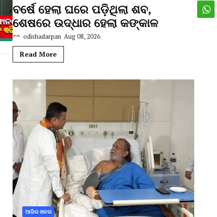
ବର୍ଷେ ହେଲା ଘରେ ପଡ଼ିଥିଲା ଶବ,
ଶେଷରେ ଉଦ୍ଧାର ହେଲା କଙ୍କାଳ
odishadarpan
Aug 08, 2026
Read More
ଆଜିର ଖବର