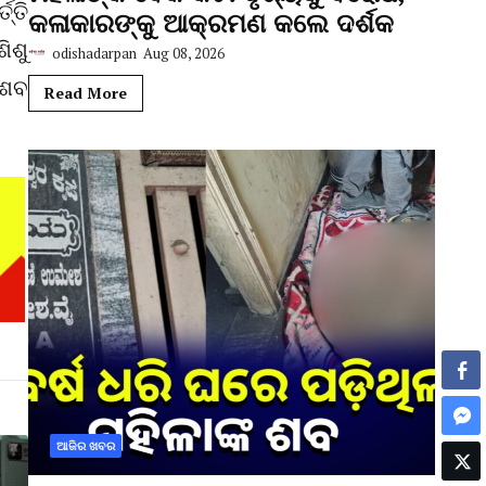
୍ତି
କଳାକାରଙ୍କୁ ଆକ୍ରମଣ କଲେ ଦର୍ଶକ
ିଶୁ
odishadarpan
Aug 08, 2026
 ଶବ
Read More
ଆଜିର ଖବର