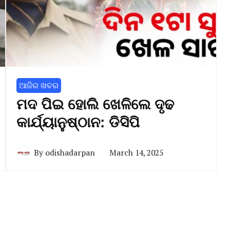
ଆଜିର ଖବର
ମଦ ପିଇ ହୋଲି ଖେଳିଲେ ଦୃଢ
କାର୍ଯ୍ୟାନୁଷ୍ଠାନ: ଡିସିପି
By
odishadarpan
March 14, 2025