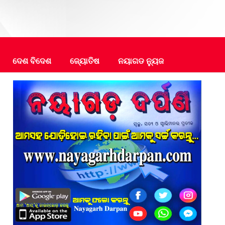
ଦେଶ ବିଦେଶ
ଜ୍ୟୋତିଷ
ନୟାଗଡ ନ୍ୟୁଜ