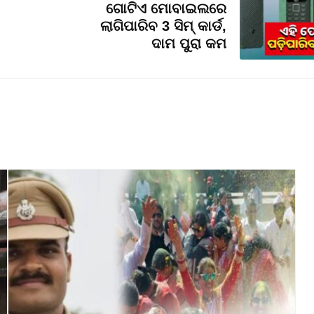
ଗୋଟିଏ ମୋବାଇଲରେ
ଲାଗିପାରିବ 3 ସିମ୍ କାର୍ଡ,
ଦାମ ପୁରା କମ