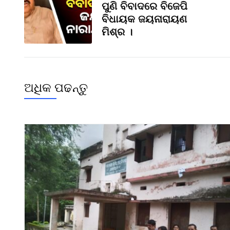
ପୁଣି ବିବାଦରେ ବିଜେପି
ବିଧାୟକ ଜୟନାରାୟଣ
ମିଶ୍ର ।
ଅଧିକ ପଢନ୍ତୁ