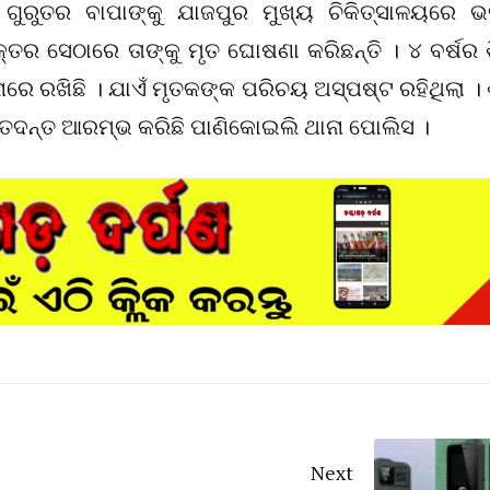
ୁରୁତର ବାପାଙ୍କୁ ଯାଜପୁର ମୁଖ୍ୟ ଚିକିତ୍ସାଳୟରେ ଭର୍ତ
୍ତର ସେଠାରେ ତାଙ୍କୁ ମୃତ ଘୋଷଣା କରିଛନ୍ତି । ୪ ବର୍ଷର ଶ
ରେ ରଖିଛି । ଯାଏଁ ମୃତକଙ୍କ ପରିଚୟ ଅସ୍ପଷ୍ଟ ରହିଥିଲା ।
ତଦନ୍ତ ଆରମ୍ଭ କରିଛି ପାଣିକୋଇଲି ଥାନା ପୋଲିସ ।
Next