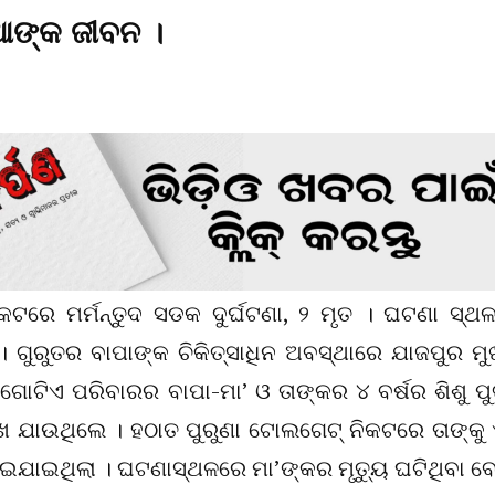
ାଆଙ୍କ ଜୀବନ ।
ଟରେ ମର୍ମନ୍ତୁଦ ସଡକ ଦୁର୍ଘଟଣା, ୨ ମୃତ । ଘଟଣା ସ୍ଥ
। ଗୁରୁତର ବାପାଙ୍କ ଚିକିତ୍ସାଧିନ ଅବସ୍ଥାରେ ଯାଜପୁର ମୁ
ଗୋଟିଏ ପରିବାରର ବାପା-ମା’ ଓ ତାଙ୍କର ୪ ବର୍ଷର ଶିଶୁ ପୁ
େ ଯାଉଥିଲେ । ହଠାତ ପୁରୁଣା ଟୋଲଗେଟ୍ ନିକଟରେ ତାଙ୍କୁ
ଯାଇଥିଲା । ଘଟଣାସ୍ଥଳରେ ମା’ଙ୍କର ମୃତ୍ୟୁ ଘଟିଥିବା ବ