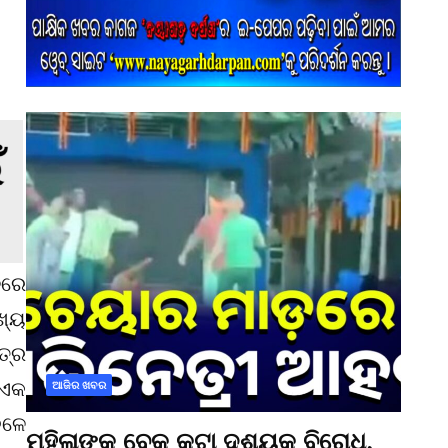
ଳରେ
ଖ୍ୟ
ତ୍ର
 ଏକ
ଆଜିର ଖବର
େଳେ
ମହିଳାଙ୍କ ବେକ କଟା ଦୃଶ୍ୟକୁ ବିରୋଧ,