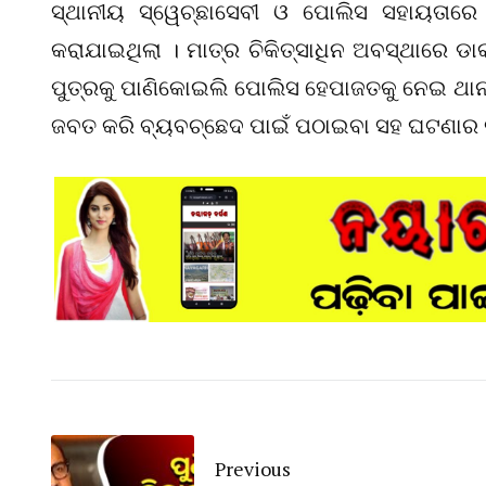
ସ୍ଥାନୀୟ ସ୍ୱେଚ୍ଛାସେବୀ ଓ ପୋଲିସ ସହାୟତାରେ ଗ
କରାଯାଇଥିଲା । ମାତ୍ର ଚିକିତ୍ସାଧିନ ଅବସ୍ଥାରେ ଡାକ
ପୁତ୍ରକୁ ପାଣିକୋଇଲି ପୋଲିସ ହେପାଜତକୁ ନେଇ ଥାନା
ଜବତ କରି ବ୍ୟବଚ୍ଛେଦ ପାଇଁ ପଠାଇବା ସହ ଘଟଣାର 
Previous