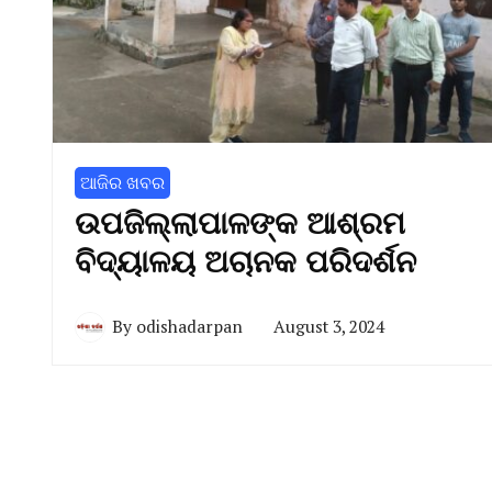
ଆଜିର ଖବର
ଉପଜିଲ୍ଲାପାଳଙ୍କ ଆଶ୍ରମ
ବିଦ୍ୟାଳୟ ଅଚାନକ ପରିଦର୍ଶନ
By
odishadarpan
August 3, 2024