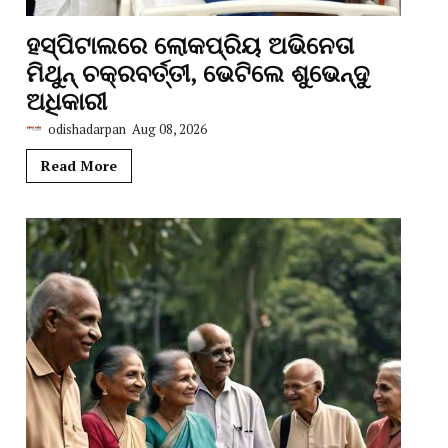
ହସ୍ପିଟାଲରେ ଲୋକପ୍ରିୟ ଅଭିନେତା
ମିଥୁନ୍ ଚକ୍ରବର୍ତ୍ତୀ, ଭେଟିଲେ ଶୁଭେନ୍ଦୁ
ଅଧିକାରୀ
odishadarpan
Aug 08, 2026
Read More