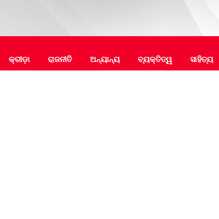
କ୍ରୀଡ଼ା
ରାଜନୀତି
ଅନ୍ୟାନ୍ୟ
ବ୍ୟକ୍ତିତ୍ୱ
ସାହିତ୍ୟ