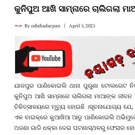
କୁନିପୁଅ ଆଖି ସାମ୍ନାରେ ଚାଲିଗଲା ମ
By
odishadarpan
April 5, 2025
ଯାଜପୁର ପାଣିକୋଇଲି ଥାନା ପୁରୁଣା ଟୋଲଗେଟ ନିକ
କୁନିପୁଅ ଆଖି ସାମ୍ନାରେ ଚାଲିଗଲା ମାଆଙ୍କ ଜୀବନ 
ଚିକିତ୍ସାଳୟରେ ମୃତ୍ୟୁ ହୋଇଛି ।ସୂଚନାଯୋଗ୍ୟ ଯେ, 
ଏକ ବାଇକ୍‌ରେ କୁଆଖିଆ ଆଡୁ ପାଣିକୋଇଲି ଅଭିମୁଖ
ଅଜଣା ଗାଡି ଧକ୍କା ଦେଇ ଘଟଣାସ୍ଥଳରୁ ଫେରାର ହୋଇ