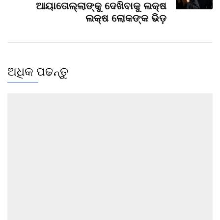
ଆୟାତୋଲ୍ଲାଙ୍କୁ ଦେଖିବାକୁ ଲକ୍ଷ
ଲକ୍ଷ ଲୋକଙ୍କ ଭିଡ଼
ଅଧିକ ପଢନ୍ତୁ