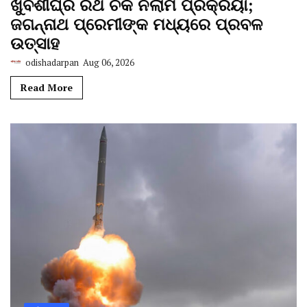
ଖୁବଶୀଘ୍ର ରଥ ଚକ ନିଲାମ ପ୍ରକ୍ରିୟା;
ଜଗନ୍ନାଥ ପ୍ରେମୀଙ୍କ ମଧ୍ୟରେ ପ୍ରବଳ
ଉତ୍ସାହ
odishadarpan
Aug 06, 2026
Read More