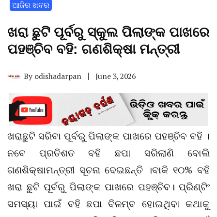
ଆଜିର ଖବର
ଖରା ଛୁଟି ପୂର୍ବରୁ ସ୍କୁଲ ପିଲାଙ୍କ ପାଖରେ
ପହଞ୍ଚିବ ବହି: ଗଣଶିକ୍ଷା ମନ୍ତ୍ରୀ
By
odishadarpan
June 3, 2026
ଖରାଛୁଟି ସରିବା ପୂର୍ବରୁ ପିଲାଙ୍କ ପାଖରେ ପହଞ୍ଚିବ ବହି ।
ନବେ ପ୍ରତିଶତ ବହି ଛପା ସରିଲାଣି ବୋଲି
ଗଣଶିକ୍ଷାମନ୍ତ୍ରୀ ସୂଚନା ଦେଇଛନ୍ତି ।ବାକି ୧୦% ବହି
ଖରା ଛୁଟି ପୂର୍ବରୁ ପିଲାଙ୍କ ପାଖରେ ପହଞ୍ଚିବ। ପ୍ରିଣ୍ଟିଂ
ସମସ୍ୟା ପାଇଁ ବହି ଛପା ବିଳମ୍ବ ହୋଇଥିବା କଥାକୁ