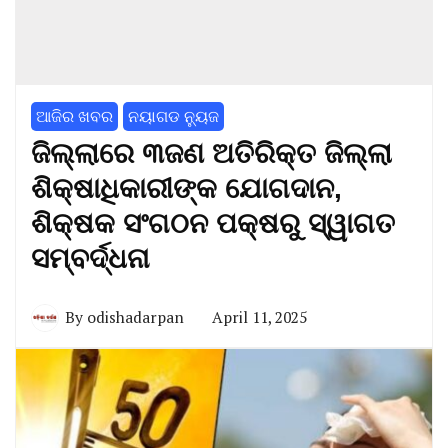
ଆଜିର ଖବର
ନୟାଗଡ ନ୍ୟୁଜ
ଜିଲ୍ଲାରେ ୩ଜଣ ଅତିରିକ୍ତ ଜିଲ୍ଲା
ଶିକ୍ଷାଧିକାରୀଙ୍କ ଯୋଗଦାନ,
ଶିକ୍ଷକ ସଂଗଠନ ପକ୍ଷରୁ ସ୍ୱାଗତ
ସମ୍ବର୍ଦ୍ଧନା
By
odishadarpan
April 11, 2025