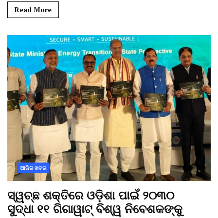
Read More
ଆଜିର ଖବର
ସ୍ୱଚ୍ଛ ଶକ୍ତିରେ ଓଡ଼ିଶା ପାଇଁ ୨୦୩୦
ସୁଦ୍ଧା ୧୧ ଗିଗାୱାଟ୍ ବିଶ୍ୱ ନିବେଶକଙ୍କୁ