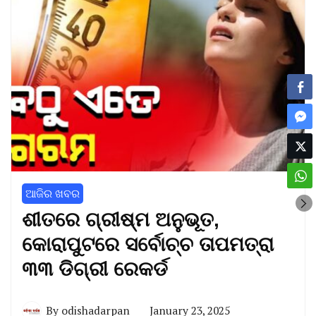
ଆଜିର ଖବର
ଶୀତରେ ଗ୍ରୀଷ୍ମ ଅନୁଭୂତ,
କୋରାପୁଟରେ ସର୍ବୋଚ୍ଚ ତାପମତ୍ରା
୩୩ ଡିଗ୍ରୀ ରେକର୍ଡ
By
odishadarpan
January 23, 2025