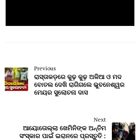
Previous
ରାସ୍ତାକଡ଼ରେ କୁଢ଼ କୁଢ଼ ଅଳିଆ ଓ ମଦ
ବୋତଲ ଦେଖି ରାଗିଗଲେ ଭୁବନେଶ୍ୱର
ମେୟର ସୁଲୋଚନା ଦାସ
Next
ଆୟୋତୋଲ୍ଲା ଖେମିନିଙ୍କ ଅନ୍ତିମ
ସଂସ୍କାର ପାଇଁ ଇରାନରେ ପ୍ରସ୍ତୁତି :