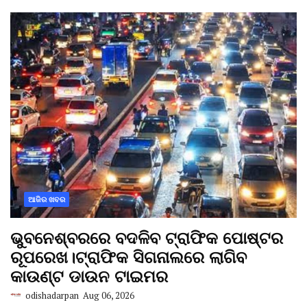
ଆଜିର ଖବର
ଭୁବନେଶ୍ବରରେ ବଦଳିବ ଟ୍ରାଫିକ ପୋଷ୍ଟର
ରୂପରେଖ।ଟ୍ରାଫିକ ସିଗନାଲରେ ଲାଗିବ
କାଉଣ୍ଟ ଡାଉନ ଟାଇମର
odishadarpan
Aug 06, 2026