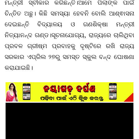
ମନ୍ତ୍ରୀ ସ୍ବୀକାର କରିଛନ୍ତି।ଆମେ ପିଲାଙ୍କ ପାଇଁ
ଚିନ୍ତିତ ଅଛୁ। କିଛି ସମସ୍ୟା ହେବନି ବୋଲି ଆଶ୍ଵାସନା
ଦେଇଛନ୍ତି ବିଦ୍ୟାଳୟ ଓ ଗଣଶିକ୍ଷା ମନ୍ତ୍ରୀ
ନିତ୍ୟାନନ୍ଦ ଗଣ୍ଡ।ସୂଚନାଯୋଗ୍ୟ, ରାଜ୍ୟରେ ଚାଲିଥିବା
ପ୍ରବଳ ଗ୍ରୀଷ୍ମ ପ୍ରବାହକୁ ଦୃଷ୍ଟିରେ ରଖି ରାଜ୍ୟ
ସରକାର ଏପ୍ରିଲ ୨୭ରୁ ସମସ୍ତ ସ୍କୁଲ ବନ୍ଦ ଘୋଷଣା
କରାଯାଇଛି।